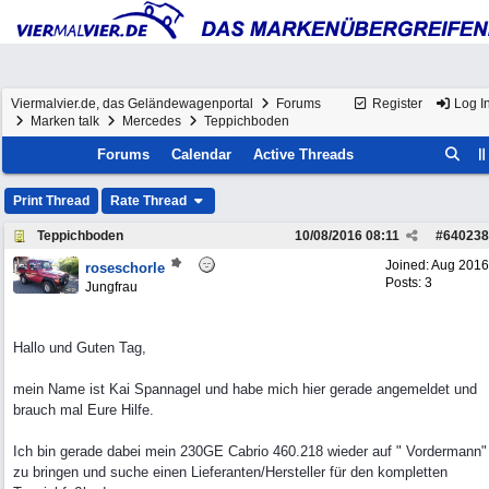
Viermalvier.de, das Geländewagenportal
Forums
Register
Log I
Marken talk
Mercedes
Teppichboden
Forums
Calendar
Active Threads
Print Thread
Rate Thread
Teppichboden
10/08/2016
08:11
#
640238
Joined:
Aug 2016
roseschorle
Posts: 3
Jungfrau
Hallo und Guten Tag,
mein Name ist Kai Spannagel und habe mich hier gerade angemeldet und
brauch mal Eure Hilfe.
Ich bin gerade dabei mein 230GE Cabrio 460.218 wieder auf " Vordermann"
zu bringen und suche einen Lieferanten/Hersteller für den kompletten