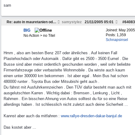
sam
Re: auto in mauretanien oder senegal verkaufen
samystylez
21/11/2005
05:01
#
64083
BIG
Joined:
May 2005
Posts: 1,359
No Action > no Titel
Schnapsinsel
Hmm , also am besten Benz 207 oder ähnliches . Auf keinen Fall
Plastehochdach oder Automaiik . Dafür gibt es 2500 - 3500 Eumel . Die
Busse sind aber meist ordentlich geschunden worden , weil sehr beliebte
Firmenfahrzeuge oder verbastelte Wohnmobile . Da wirste auch kaum
einen unter 300000 km bekommen . Ist aber egal . Mein Bus hat schon
480000 runter . Toyota Bus oder Mitsubishi geht auch .
Du fährst mit Ausfuhrkennzeichen . Den TÜV dafür besteht man auch mit
ausgelutschten Karren . Wichtig dabei : Bremsen , Lenkung , Licht ,
Rahmen . Ein bisschen Ahnung von Autos solltest du für so eine Reise
allerdings haben . Ist schliesslich nicht zuletzt auch deine Sicherheit ...
Kannst aber auch da mitfahren :
www.rallye-dresden-dakar-banjul.de
Das kostet aber ...