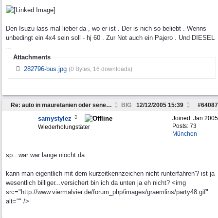
Den Isuzu lass mal lieber da , wo er ist . Der is nich so beliebt . Wenns
unbedingt ein 4x4 sein soll - hj 60 . Zur Not auch ein Pajero . Und DIESEL
...
Attachments
282796-bus.jpg
(0 Bytes, 16 downloads)
Re: auto in mauretanien oder senegal verkaufen
BIG
12/12/2005
15:39
#
64087
samystylez
Joined:
Jan 2005
Posts: 73
Wiederholungstäter
München
sp...war war lange niocht da
kann man eigentlich mit dem kurzeitkennzeichen nicht runterfahren'? ist ja
wesentlich billiger...versichert bin ich da unten ja eh nicht? <img
src="http://www.viermalvier.de/forum_php/images/graemlins/party48.gif"
alt="" />