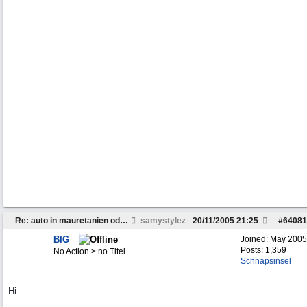
Re: auto in mauretanien oder senegal verkaufen
samystylez
20/11/2005
21:25
#
64081
BIG
Joined:
May 2005
Posts: 1,359
No Action > no Titel
Schnapsinsel
Hi