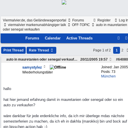
Viermalvier.de, das Geländewagenportal
Forums
Register
Log I
viermalvier markenunabhängiger talk
OFF-TOPIC
auto in mauretanien
oder senegal verkaufen
Forums
Calendar
Active Threads
Print Thread
Rate Thread
Page 1 of 2
1
2
auto in mauretanien oder senegal verkaufen
20/11/2005
19:57
#
64080
samystylez
Joined:
Jan 2005
Posts: 73
Wiederholungstäter
München
hallo
hat hier jemand erfahrung damit in mauretanien oder senegal oder so ein
auto zu verkaufen?
wäre dankbar für jede erdenkliche info, da ich mir überlege mdas nächste
semesterferien zu machen, da ich eh in dakhla (marokko) bin und bock auf
ein bisschen action hab ;-)