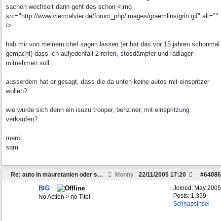
sachen wechselt dann geht des schon <img
src="http://www.viermalvier.de/forum_php/images/graemlins/grin.gif" alt=""
/>
hab mir von meinem chef sagen lassen (er hat das vor 15 jahren schonmal
gemacht) dass ich aufjedenfall 2 reifen, stosdämpfer und radlager
mitnehmen soll...
ausserdem hat er gesagt, dass die da unten keine autos mit einspritzer
wollen?
wie würde sich denn ein isuzu trooper, benziner, mit einspritzung
verkaufen?
merci
sam
Re: auto in mauretanien oder senegal verkaufen
Monny
22/11/2005
17:20
#
64086
BIG
Joined:
May 2005
Posts: 1,359
No Action > no Titel
Schnapsinsel