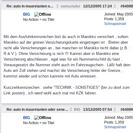
Re: auto in mauretanien oder senegal verkaufen
samystylez
12/12/2005
17:24
#
64088
BIG
Joined:
May 2005
Posts: 1,359
No Action > no Titel
Schnapsinsel
Mit dem Ausfuhrkennzeichen bist du auch in Marokko versichert , sofern
Marokko auf der grünen Versicherungskarte eingetragen ist . Bieten aber
nicht alle Versicherungen an , bei manchen ist Marokko nicht dabei (z.B. :
R & V ). Ohne Versicherung is nich !!! Kannst aber in Marokko eine
Versicherung abschliesen , egal was für ein Nummernschild du hast .
Vorausgesetzt die Nummer steht auch im Fahrzeugschein . Läßt halt dein
Auto am Zoll stehen und machst die Versicherung hinter der Grenze ,
kommst wieder und schon kannste mit Auto einreisen .
Kurzzeitkennzeichen : siehe "TECHNIK - SONSTIGES" (bin zu doof zum
Link posten) , ich werd wohl auch mal mit KZK fahren .
Re: auto in mauretanien oder senegal verkaufen
BIG
13/12/2005
07:54
#
64089
BIG
Joined:
May 2005
Posts: 1,359
No Action > no Titel
Schnapsinsel