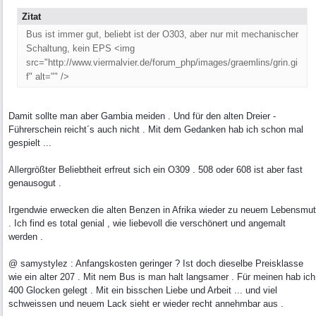
Zitat
Bus ist immer gut, beliebt ist der O303, aber nur mit mechanischer
Schaltung, kein EPS <img
src="http://www.viermalvier.de/forum_php/images/graemlins/grin.gi
f" alt="" />
Damit sollte man aber Gambia meiden . Und für den alten Dreier -
Führerschein reicht´s auch nicht . Mit dem Gedanken hab ich schon mal
gespielt ...
Allergrößter Beliebtheit erfreut sich ein O309 . 508 oder 608 ist aber fast
genausogut .
Irgendwie erwecken die alten Benzen in Afrika wieder zu neuem Lebensmut
. Ich find es total genial , wie liebevoll die verschönert und angemalt
werden .
@ samystylez : Anfangskosten geringer ? Ist doch dieselbe Preisklasse
wie ein alter 207 . Mit nem Bus is man halt langsamer . Für meinen hab ich
400 Glocken gelegt . Mit ein bisschen Liebe und Arbeit ... und viel
schweissen und neuem Lack sieht er wieder recht annehmbar aus .