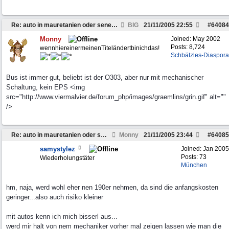
Re: auto in mauretanien oder senegal verkaufen
BIG
21/11/2005
22:55
#
64084
Monny
Joined:
May 2002
Posts: 8,724
wennhiereinermeinenTiteländertbinichdas!
Schbätzles-Diaspora
Bus ist immer gut, beliebt ist der O303, aber nur mit mechanischer
Schaltung, kein EPS <img
src="http://www.viermalvier.de/forum_php/images/graemlins/grin.gif" alt=""
/>
Re: auto in mauretanien oder senegal verkaufen
Monny
21/11/2005
23:44
#
64085
samystylez
Joined:
Jan 2005
Posts: 73
Wiederholungstäter
München
hm, naja, werd wohl eher nen 190er nehmen, da sind die anfangskosten
geringer...also auch risiko kleiner
mit autos kenn ich mich bisserl aus...
werd mir halt von nem mechaniker vorher mal zeigen lassen wie man die