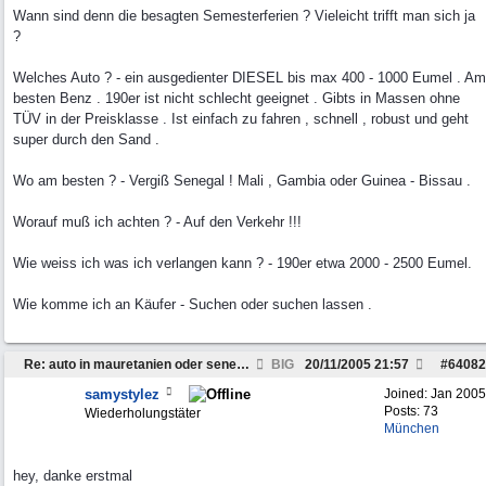
Wann sind denn die besagten Semesterferien ? Vieleicht trifft man sich ja
?
Welches Auto ? - ein ausgedienter DIESEL bis max 400 - 1000 Eumel . Am
besten Benz . 190er ist nicht schlecht geeignet . Gibts in Massen ohne
TÜV in der Preisklasse . Ist einfach zu fahren , schnell , robust und geht
super durch den Sand .
Wo am besten ? - Vergiß Senegal ! Mali , Gambia oder Guinea - Bissau .
Worauf muß ich achten ? - Auf den Verkehr !!!
Wie weiss ich was ich verlangen kann ? - 190er etwa 2000 - 2500 Eumel.
Wie komme ich an Käufer - Suchen oder suchen lassen .
Re: auto in mauretanien oder senegal verkaufen
BIG
20/11/2005
21:57
#
64082
samystylez
Joined:
Jan 2005
Posts: 73
Wiederholungstäter
München
hey, danke erstmal