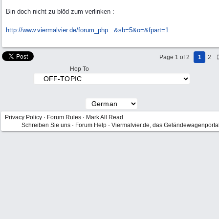
Bin doch nicht zu blöd zum verlinken :
http://www.viermalvier.de/forum_php...
&sb=5&o=&fpart=1
Page 1 of 2
1
2
Hop To
Privacy Policy
·
Forum Rules
·
Mark All Read
Schreiben Sie uns
·
Forum Help
·
Viermalvier.de, das Geländewagenporta