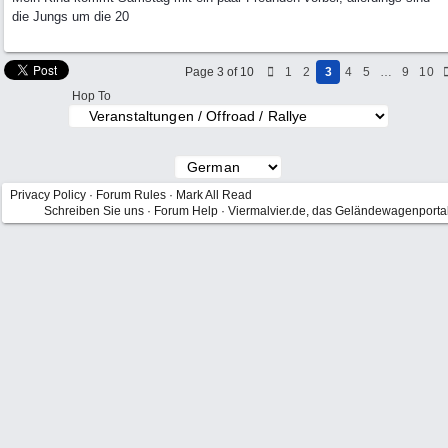
die Jungs um die 20
Page 3 of 10
1
2
3
4
5
…
9
10
Hop To
Privacy Policy
·
Forum Rules
·
Mark All Read
Schreiben Sie uns
·
Forum Help
·
Viermalvier.de, das Geländewagenporta