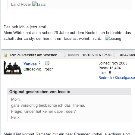
Land Rover
Das seh ich ja jetzt erst!
Mein Würfel hat auch schon 26 Jahre auf dem Buckel, ich befürchte, das
schafft der Landy, der hier mit im Haushalt wohnt, nicht...
Re: Zu Peckfitz am Wochenende um den 22.10. 2016
feeelix
16/10/2016
17:28
#
642649
Joined:
Nov 2003
Yankee
Posts: 16,494
Offroad-Mc Frosch
Likes: 5
Bedrock / Kieselgasse
Original geschrieben von feeelix
Moin,
ganz vorsichtig beobachte ich das Thema.
Frage: Kinder hat keiner dabei, oder?
Felix
Mein Kind kommt Samstag mit ein paar Freunden vorbei, allerdings sind