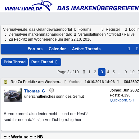
Viermalvier.de, das Geländewagenportal
Forums
Register
Log I
viermalvier markenunabhängiger talk
Veranstaltungen / Offroad / Rallye
Zu Peckfitz am Wochenende um den 22.10. 2016
Forums
Calendar
Active Threads
Print Thread
Rate Thread
Page 3 of 10
1
2
3
4
5
…
9
10
Re: Zu Peckfitz am Wochenende um den 22.10. 2016
Yankee
14/10/2016
14:06
#
642597
Joined:
Jun 2002
Thomas_G
Posts: 4,398
unerschütterliches sonniges Gemüt
Quickborn, SH
Bernd kommt also leider nicht .. und der Rest?
seid ihr noch da? is' ja verdächtig ruhig hier ....
::::: Werbung ::::: NB