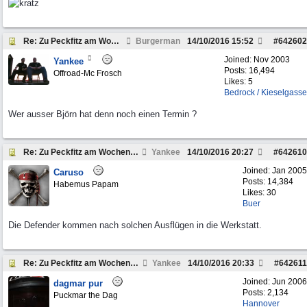
Re: Zu Peckfitz am Wochenende um den 22.10. 2016
Burgerman
14/10/2016
15:52
#
642602
Joined:
Nov 2003
Yankee
Posts: 16,494
Offroad-Mc Frosch
Likes: 5
Bedrock / Kieselgasse
Wer ausser Björn hat denn noch einen Termin ?
Re: Zu Peckfitz am Wochenende um den 22.10. 2016
Yankee
14/10/2016
20:27
#
642610
Joined:
Jan 2005
Caruso
Posts: 14,384
Habemus Papam
Likes: 30
Buer
Die Defender kommen nach solchen Ausflügen in die Werkstatt.
Re: Zu Peckfitz am Wochenende um den 22.10. 2016
Yankee
14/10/2016
20:33
#
642611
Joined:
Jun 2006
dagmar pur
Posts: 2,134
Puckmar the Dag
Hannover