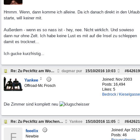
Hmmm. Wenn, dann komme ich alleine. Da ich danach direkt in den Urlaub
starte, will keiner mit.
Außerdem - wenn es so nass ist - hey, nee. Nicht wirklich. Und sowieso
dann nur ohne Zelt. Ich habe keine Lust es mit auf die Insel zu schleppen
damit es trocknet...
Ich gucke kurzfristig...
Re: Zu Peckfitz am Wochenende um den 22.10. 2016
dagmar pur
15/10/2016
10:03
#
642619
Joined:
Nov 2003
Yankee
Posts: 16,494
Offroad-Mc Frosch
Likes: 5
Bedrock / Kieselgasse
Die Zimmer sind komplett neu
Re: Zu Peckfitz am Wochenende um den 22.10. 2016
Yankee
15/10/2016
11:05
#
642621
Joined:
Apr 2012
feeelix
F
Posts: 46
Newbie