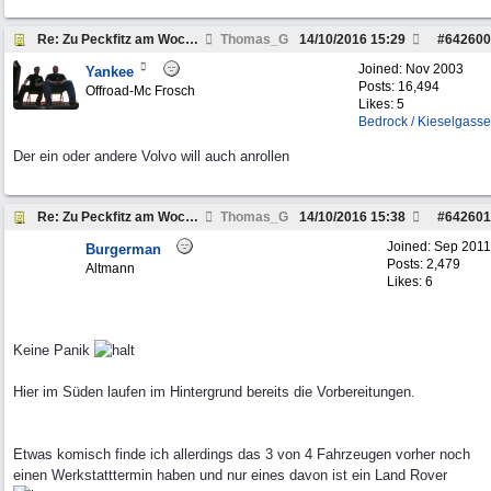
Re: Zu Peckfitz am Wochenende um den 22.10. 2016
Thomas_G
14/10/2016
15:29
#
642600
Joined:
Nov 2003
Yankee
Posts: 16,494
Offroad-Mc Frosch
Likes: 5
Bedrock / Kieselgasse
Der ein oder andere Volvo will auch anrollen
Re: Zu Peckfitz am Wochenende um den 22.10. 2016
Thomas_G
14/10/2016
15:38
#
642601
Joined:
Sep 2011
Burgerman
Posts: 2,479
Altmann
Likes: 6
Keine Panik
Hier im Süden laufen im Hintergrund bereits die Vorbereitungen.
Etwas komisch finde ich allerdings das 3 von 4 Fahrzeugen vorher noch
einen Werkstatttermin haben und nur eines davon ist ein Land Rover