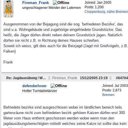
Fireman_Frank
Joined:
Jan 2005
Posts: 1,200
ungeschlagener Meister der Laternen
Cloppenburg, nähe Bremen
Ausgenommen von der Bejagung sind die sog. 'befriedeten Bezirke', das
sind u.a. Wohngebäude und zugehörige eingefriedete Grundstücke. Das
heißt, die Jäger dürfen direkt neben deinem Grundstück jagen. Natürlich
dürfen sie nicht z.B. in Richtung deines Hauses schießen.
Soweit ich weiss, gilt dies auch für die Beizjagd (Jagd mit Greifvögeln, z.B.
Falken)
Frank
Re: Jagdausübung / Wohnbebauung
Fireman_Frank
15/12/2005
23:19
#
64704
defenderlover
Joined:
Jul 2003
Posts: 2,873
Hotter Turntabletänzer
Bremen
Befriedete bezirke sind ausgeschlosen wobei im ländlichen bereich teils
gartenzäune nicht zum befriedeten bezirk gehören Katzen dürfen erst 300
Meter vom Haus entfernt geschossen werden wobei wenn man den
jagdausübungsberechtigten mitteilt welches seine Katze ist sollte das kein