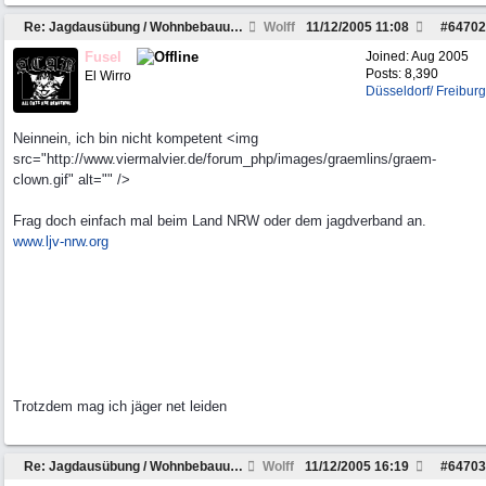
Re: Jagdausübung / Wohnbebauung
Wolff
11/12/2005
11:08
#
64702
Fusel
Joined:
Aug 2005
Posts: 8,390
El Wirro
Düsseldorf/ Freiburg
Neinnein, ich bin nicht kompetent <img
src="http://www.viermalvier.de/forum_php/images/graemlins/graem-
clown.gif" alt="" />
Frag doch einfach mal beim Land NRW oder dem jagdverband an.
www.ljv-nrw.org
Trotzdem mag ich jäger net leiden
Re: Jagdausübung / Wohnbebauung
Wolff
11/12/2005
16:19
#
64703