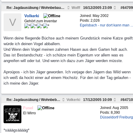
Re: Jagdausübung / Wohnbebauung
Wolff
16/12/2005
23:09
#
64709
Volkerki
Joined:
May 2002
V
Posts: 2,026
Gehört zum Inventar
Egelsbach - nur dort kann man ...
Wenn deine fliegende Büchse auch meinem Grundstück meine Katze greift
würde ich deinen Vogel abballern.
Und Wenn dein Vogel meinen zahmen Hasen aus dem Garten holt auch.
Das ist Bestandschutz - ich schütze mein Eigentum vor allem was es
angreifen will oder tut. Und wenn ich dazu zum Jäger werden müsste.
Aproüpos - ich bin Jäger geworden. Ich verjage den Jägern das Wild wenn
ich weiß da hockt einer auf einem Hochsitz. Für den ist der Tag gelaufen -
ich meine den Jäger.
Re: Jagdausübung / Wohnbebauung
Volkerki
17/12/2005
10:09
#
64710
Fusel
Joined:
Aug 2005
Posts: 8,390
El Wirro
Düsseldorf/ Freiburg
*sääägsääääg*