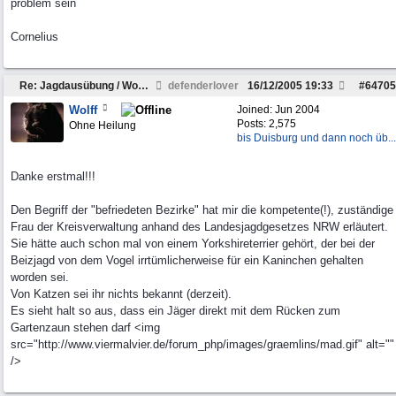
problem sein
Cornelius
Re: Jagdausübung / Wohnbebauung
defenderlover
16/12/2005
19:33
#
64705
Wolff
Joined:
Jun 2004
Posts: 2,575
Ohne Heilung
bis Duisburg und dann noch üb...
Danke erstmal!!!
Den Begriff der "befriedeten Bezirke" hat mir die kompetente(!), zuständige
Frau der Kreisverwaltung anhand des Landesjagdgesetzes NRW erläutert.
Sie hätte auch schon mal von einem Yorkshireterrier gehört, der bei der
Beizjagd von dem Vogel irrtümlicherweise für ein Kaninchen gehalten
worden sei.
Von Katzen sei ihr nichts bekannt (derzeit).
Es sieht halt so aus, dass ein Jäger direkt mit dem Rücken zum
Gartenzaun stehen darf <img
src="http://www.viermalvier.de/forum_php/images/graemlins/mad.gif" alt=""
/>