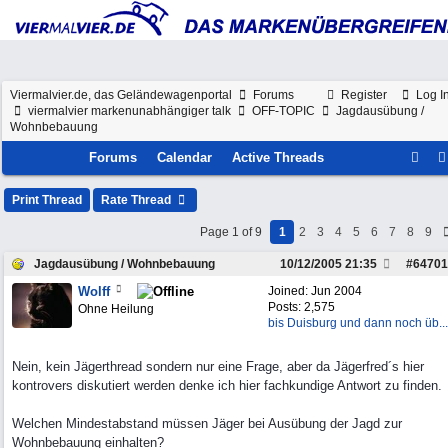
Viermalvier.de, das Geländewagenportal
Forums
Register
Log I
viermalvier markenunabhängiger talk
OFF-TOPIC
Jagdausübung /
Wohnbebauung
Forums
Calendar
Active Threads
Print Thread
Rate Thread
Page 1 of 9
1
2
3
4
5
6
7
8
9
Jagdausübung / Wohnbebauung
10/12/2005
21:35
#
64701
Wolff
Joined:
Jun 2004
Posts: 2,575
Ohne Heilung
bis Duisburg und dann noch üb...
Nein, kein Jägerthread sondern nur eine Frage, aber da Jägerfred´s hier
kontrovers diskutiert werden denke ich hier fachkundige Antwort zu finden.
Welchen Mindestabstand müssen Jäger bei Ausübung der Jagd zur
Wohnbebauung einhalten?