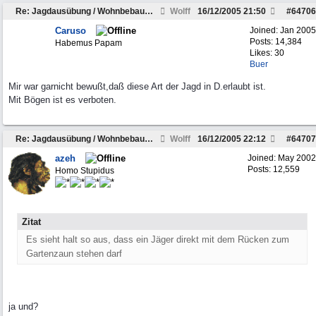
Re: Jagdausübung / Wohnbebauung
Wolff
16/12/2005
21:50
#
64706
Caruso
Joined:
Jan 2005
Posts: 14,384
Habemus Papam
Likes: 30
Buer
Mir war garnicht bewußt,daß diese Art der Jagd in D.erlaubt ist.
Mit Bögen ist es verboten.
Re: Jagdausübung / Wohnbebauung
Wolff
16/12/2005
22:12
#
64707
azeh
Joined:
May 2002
Posts: 12,559
Homo Stupidus
Zitat
Es sieht halt so aus, dass ein Jäger direkt mit dem Rücken zum
Gartenzaun stehen darf
ja und?