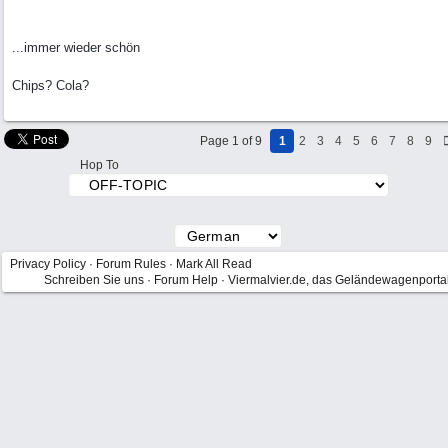
...immer wieder schön
Chips? Cola?
Page 1 of 9
1
2
3
4
5
6
7
8
9
Hop To
Privacy Policy
·
Forum Rules
·
Mark All Read
Schreiben Sie uns
·
Forum Help
·
Viermalvier.de, das Geländewagenporta