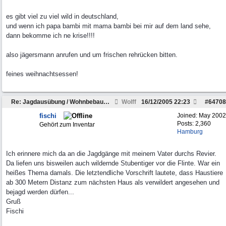
es gibt viel zu viel wild in deutschland,
und wenn ich papa bambi mit mama bambi bei mir auf dem land sehe,
dann bekomme ich ne krise!!!!
also jägersmann anrufen und um frischen rehrücken bitten.
feines weihnachtsessen!
Re: Jagdausübung / Wohnbebauung
Wolff
16/12/2005
22:23
#
64708
fischi
Joined:
May 2002
Posts: 2,360
Gehört zum Inventar
Hamburg
Ich erinnere mich da an die Jagdgänge mit meinem Vater durchs Revier.
Da liefen uns bisweilen auch wildernde Stubentiger vor die Flinte. War ein
heißes Thema damals. Die letztendliche Vorschrift lautete, dass Haustiere
ab 300 Metern Distanz zum nächsten Haus als verwildert angesehen und
bejagd werden dürfen...
Gruß
Fischi