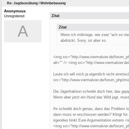
Re: Jagdausübung / Wohnbebauung
Anonymous
Zitat
Unregistered
A
Zitat
Wenn ich mitkriege, wie zwei "ach so nie
abdrückt. Sorry, ist aber so.
<img src="http://www.viermalvier.de/forum_ph
alt="" /> <img src="http://www.viermalvier.d
Leute ich will mich ja eigentlich nicht einmi
src="http://www.viermalvier.de/forum_php/imag
Die Jägerfraktion schreibt doch hier, das geja
Wenn aber jetzt ein Hund das Wild jagt, mu
Ihr schreibt doch genau, dass das Problem is
dann muss er erschossen werden? Klingt für m
irgendwo hinkt Eure Argumentation extrem <i
<img src="http://www.viermalvier.de/forum_ph