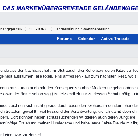
hängiger talk
OFF-TOPIC
Jagdausübung / Wohnbebauung
Forums
Calendar
Active Threads
unde aus der Nachbarschaft im Blutrausch drei Rehe bzw. deren Kitze zu Tode 
ogelnest ausräumen, alle töten, eins anfressen - auf zum nächsten Nest, wo 
ht, dann muss man auch mit den Konsequenzen ohne Mucken umgehen können
es (wie der Name schon sagt) ist letztendlich nur zu dessen Schutz nötig - n
Diese zeichnen sich nicht gerade durch besondern Gehorsam sondern eher dur
ch trotzdem gewählt - wohlwissend der Verantwortung, die ich damit überne
ern. Dort könnten neben schutzsuchenden Wildtieren auch deren Jungtiere, Gi
ie vernünftige Erziehung meiner Hundedame und habe lange Jahre Freude mit ih
er Leine bzw. zu Hause!