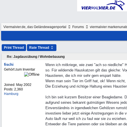
Viermalvier.de, das Geländewagenportal
Forums
viermalvier markenunab
Print Thread
Rate Thread
Re: Jagdausübung / Wohnbebauung
fischi
Wenn ich mitkriege, wie zwei "ach so niedliche" H
Gehört zum Inventar
so. Für wildernde Hauskatzen gilt das gleiche: V
Haustieren, die ich mir sehr gern erspart hätte.
Wenn man sein Tier im Griff hat, ok! Wenn nic
Joined:
May 2002
Die Erziehung und richtige Haltung eines Haustier
Posts: 2,360
Hamburg
Ich bin seit kurzem Besitzer einer Beagledame. 
aufgrund seines bekannt gutmütigen Wesens jedo
Einverständnis in irgendwelchen Gehölzen rumstöb
investiere lieber jetzt einige Anstregungen in d
Auto läuft nur weil ich zu faul war sie zu erziehen.
Entweder die Tiere parieren oder sie bleiben an d