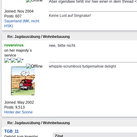
Aber irgendwie fehlt mir hier einer in dem thread 
Joined:
Nov 2004
Keine Lust auf Singnatur!
Posts: 607
Sauerland (MK, nicht
HSK)
Re: Jagdausübung / Wohnbebauung
rovervirus
nee, bitte nicht.
on her majesty´s
service
whipple-scrumtious fudgemallow delight
Joined:
May 2002
Posts: 9,513
Hinter der Sonne
Re: Jagdausübung / Wohnbebauung
TGB_11
Zitat
Gehört zum Inventar