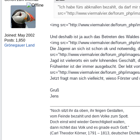
"Ich habe fürs abknallen bezahlt, da darf mir
src="http://www.viermalvier.de/forum_php/ima
<img src="http://www.viermalvier.de/forum_php/im
Joined:
May 2002
Und deshalb ist ja auch das Betreten des Waldes 
Posts: 1,850
<img src="http://www.viermalvier.de/forum_php/im
Grönegauer Land
Die Jägerei an sich ist schon ok und notwendig,
src="http://www.viermalvier.de/forum_php/images/g
Jagd ist vielerorts ein sehr lohnendes Geschäft, 
Frühwinter ist der immer ausgebucht. Der lebt v
src="http://www.viermalvier.de/forum_php/images/g
Jetzt fragt man sich vielleicht, wieso Förster un
Gruß
Jens
“Noch sitzt ihr da oben, ihr feigen Gestalten,
vom Feinde bezahlt und dem Volke zum Spott.
Doch einst wird wieder Gerechtigkeit walten,
dann richtet das Volk und es gnade euch Gott.”
(Carl Theodor Körner, 1791 – 1813, deutscher Dichte