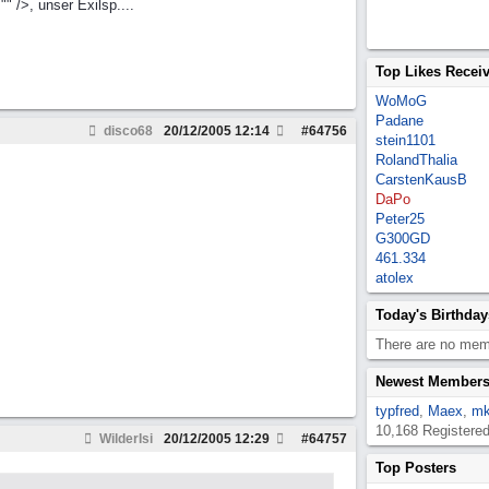
" />, unser Exilsp....
Top Likes Recei
WoMoG
Padane
disco68
20/12/2005
12:14
#
64756
stein1101
RolandThalia
CarstenKausB
DaPo
Peter25
G300GD
461.334
atolex
Today's Birthday
There are no memb
Newest Member
typfred
,
Maex
,
mk
10,168 Registere
WilderIsi
20/12/2005
12:29
#
64757
Top Posters