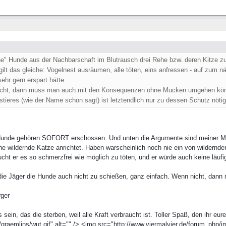
he" Hunde aus der Nachbarschaft im Blutrausch drei Rehe bzw. deren Kitze zu 
 gilt das gleiche: Vogelnest ausräumen, alle töten, eins anfressen - auf zum
ehr gern erspart hätte.
 nicht, dann muss man auch mit den Konsequenzen ohne Mucken umgehen kö
stieres (wie der Name schon sagt) ist letztendlich nur zu dessen Schutz nötig
e Hunde gehören SOFORT erschossen. Und unten die Argumente sind meiner 
 wildernde Katze anrichtet. Haben warscheinlich noch nie ein von wildernde
sucht er es so schmerzfrei wie möglich zu töten, und er würde auch keine läufi
die Jäger die Hunde auch nicht zu schießen, ganz einfach. Wenn nicht, dann
rger
ein, das die sterben, weil alle Kraft verbraucht ist. Toller Spaß, den ihr eu
graemlins/wut.gif" alt="" /> <img src="http://www.viermalvier.de/forum_php/i