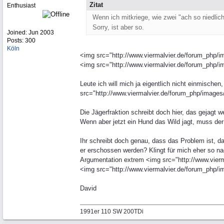
Zitat
Enthusiast
Wenn ich mitkriege, wie zwei "ach so niedlic
Sorry, ist aber so.
Joined:
Jun 2003
Posts: 300
Köln
<img src="http://www.viermalvier.de/forum_php/im
<img src="http://www.viermalvier.de/forum_php/im
Leute ich will mich ja eigentlich nicht einmischen
src="http://www.viermalvier.de/forum_php/images/g
Die Jägerfraktion schreibt doch hier, das gejagt w
Wenn aber jetzt ein Hund das Wild jagt, muss de
Ihr schreibt doch genau, dass das Problem ist, d
er erschossen werden? Klingt für mich eher so nac
Argumentation extrem <img src="http://www.vierm
<img src="http://www.viermalvier.de/forum_php/im
David
1991er 110 SW 200TDi