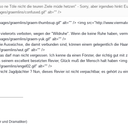
 so ne Töle nicht die teuren Ziele müde hetzen" - Sorry, aber irgendwo hinkt
ges/graemlins/confused.gif" alt="" />
ages/graemlins/graem-thumbsup.gif" alt="" /> <img src="http://www.viermalvi
vielerorts verboten, wegen der "Wildruhe". Wenn die keine Ruhe haben, vermeh
ages/graemlins/graem-yuk.gif" alt="" />
 die Auswüchse, die damit verbunden sind, können einem gelegentlich die Haa
raemlins/wut.gif" alt="" />
das darf man nicht vergessen. Ich kenne da einen Förster, der richtig gut mit
on seinem excellent besetzten Revier, Glück muß der Mensch halt haben <img
raemlins/engel02.gif" alt="" />
d nicht Jagdpächter ? Nun, dieses Revier ist nicht verpachtbar, es gehört zu e
r und Dramatiker)