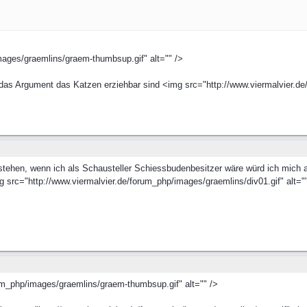
mages/graemlins/graem-thumbsup.gif" alt="" />
as Argument das Katzen erziehbar sind <img src="http://www.viermalvier.de/
rstehen, wenn ich als Schausteller Schiessbudenbesitzer wäre würd ich mich
 src="http://www.viermalvier.de/forum_php/images/graemlins/div01.gif" alt="
um_php/images/graemlins/graem-thumbsup.gif" alt="" />