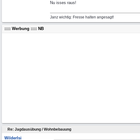
Nu isses raus!
Janz wichtig: Fresse halten angesagt!
::::: Werbung ::::: NB
Re: Jagdausübung / Wohnbebauung
WilderIsi