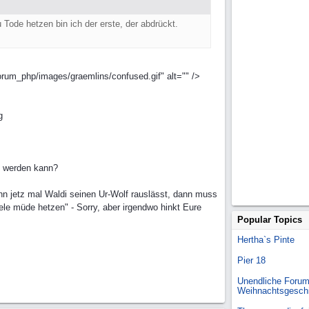
Tode hetzen bin ich der erste, der abdrückt.
orum_php/images/graemlins/confused.gif" alt="" />
g
t werden kann?
enn jetz mal Waldi seinen Ur-Wolf rauslässt, dann muss
iele müde hetzen" - Sorry, aber irgendwo hinkt Eure
Popular Topics
Hertha`s Pinte
Pier 18
Unendliche Forum
Weihnachtsgesch