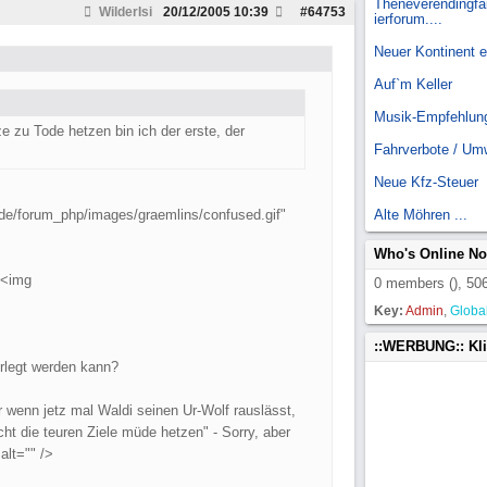
Theneverendingfai
WilderIsi
20/12/2005
10:39
#
64753
ierforum....
Neuer Kontinent 
Auf`m Keller
Musik-Empfehlun
e zu Tode hetzen bin ich der erste, der
Fahrverbote / Um
Neue Kfz-Steuer
r.de/forum_php/images/graemlins/confused.gif"
Alte Möhren ...
Who's Online N
t <img
0 members (), 506
Key:
Admin
,
Globa
::WERBUNG:: Kl
rlegt werden kann?
r wenn jetz mal Waldi seinen Ur-Wolf rauslässt,
ht die teuren Ziele müde hetzen" - Sorry, aber
alt="" />