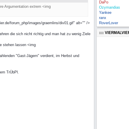
DaPo
 Eure Argumentation extrem <img
Ozymandias
Yankee
ranx
er.de/forum_php/images/graemlins/div01.gif" alt="" />
RoverLover
:::: VIERMALVI
ren die sich nicht richtig und man hat zu wenig Ziele
re stehen lassen <img
 zahlenden "Gast-Jägern" verdient, im Herbst und
inem TrÜbPl.