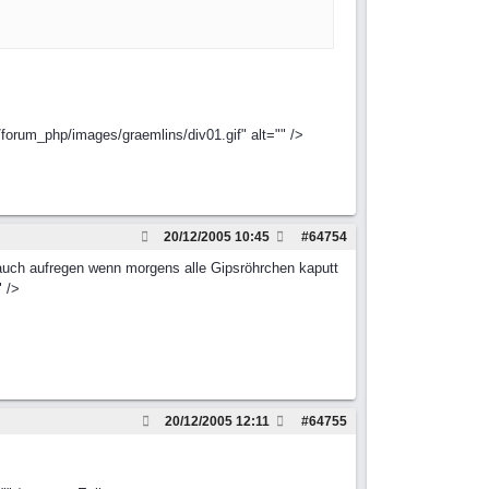
forum_php/images/graemlins/div01.gif" alt="" />
20/12/2005
10:45
#
64754
 auch aufregen wenn morgens alle Gipsröhrchen kaputt
" />
20/12/2005
12:11
#
64755