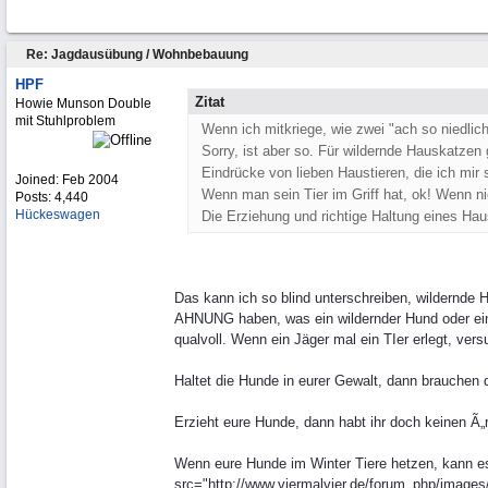
Re: Jagdausübung / Wohnbebauung
HPF
Zitat
Howie Munson Double
mit Stuhlproblem
Wenn ich mitkriege, wie zwei "ach so niedlic
Sorry, ist aber so. Für wildernde Hauskatzen
Eindrücke von lieben Haustieren, die ich mir s
Joined:
Feb 2004
Wenn man sein Tier im Griff hat, ok! Wenn
Posts: 4,440
Hückeswagen
Die Erziehung und richtige Haltung eines Hau
Das kann ich so blind unterschreiben, wildernd
AHNUNG haben, was ein wildernder Hund oder eine
qualvoll. Wenn ein Jäger mal ein TIer erlegt, ver
Haltet die Hunde in eurer Gewalt, dann brauchen 
Erzieht eure Hunde, dann habt ihr doch keinen Ã„
Wenn eure Hunde im Winter Tiere hetzen, kann es s
src="http://www.viermalvier.de/forum_php/images/