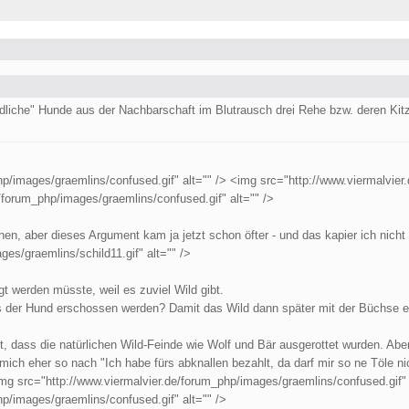
dliche" Hunde aus der Nachbarschaft im Blutrausch drei Rehe bzw. deren Kitz
p/images/graemlins/confused.gif" alt="" /> <img src="http://www.viermalvie
e/forum_php/images/graemlins/confused.gif" alt="" />
schen, aber dieses Argument kam ja jetzt schon öfter - und das kapier ich nich
es/graemlins/schild11.gif" alt="" />
gt werden müsste, weil es zuviel Wild gibt.
ss der Hund erschossen werden? Damit das Wild dann später mit der Büchse e
t, dass die natürlichen Wild-Feinde wie Wolf und Bär ausgerottet wurden. Abe
ich eher so nach "Ich habe fürs abknallen bezahlt, da darf mir so ne Töle nic
mg src="http://www.viermalvier.de/forum_php/images/graemlins/confused.gif" 
p/images/graemlins/confused.gif" alt="" />