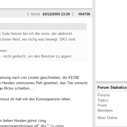
fischi
20/12/2005
13:20
#
64758
Tode hetzen bin ich der erste, der abdrückt.
 nächsten Nest, wo sichg was bewegt. DAS sind
nnen.
 - nicht gedacht, um den Besitzer zu ärgern.
Meinung nach von Leuten geschrieben, die KEINE
n Hunden zerrissenes Reh gesehen, das Tier verreckt
Forum Statistics
ge Ricke schießen.....
Forums
 müsst ihr halt mit den Konsequenzen leben.
Topics
Posts
Members
Most Online
ren lieben Hunden gönnt <img
mages/graemlins/wut.gif" alt="" /> <img