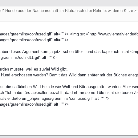
he" Hunde aus der Nachbarschaft im Blutrausch drei Rehe bzw. deren Kitze zu 
ages/graemlins/confused.gif" alt="" /> <img src="http://www.viermalvier.de/f
ages/graemlins/confused.gif" alt="" />
, aber dieses Argument kam ja jetzt schon öfter - und das kapier ich nicht <im
raemlins/schild11.gif" alt="" />
erden müsste, weil es zuviel Wild gibt.
r Hund erschossen werden? Damit das Wild dann später mit der Büchse erleg
ass die natürlichen Wild-Feinde wie Wolf und Bär ausgerottet wurden. Aber w
h "Ich habe fürs abknallen bezahlt, da darf mir so ne Töle nicht die teuren Z
alvier.de/forum_php/images/graemlins/confused.gif" alt="" />
ages/graemlins/confused.gif" alt="" />