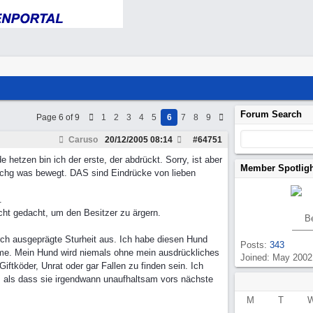
Forum Search
Page 6 of 9
1
2
3
4
5
6
7
8
9
Caruso
20/12/2005
08:14
#
64751
hetzen bin ich der erste, der abdrückt. Sorry, ist aber
Member Spotlig
sichg was bewegt. DAS sind Eindrücke von lieben
.
icht gedacht, um den Besitzer zu ärgern.
B
ch ausgeprägte Sturheit aus. Ich habe diesen Hund
Posts:
343
hme. Mein Hund wird niemals ohne mein ausdrückliches
Joined: May 2002
ftköder, Unrat oder gar Fallen zu finden sein. Ich
r, als dass sie irgendwann unaufhaltsam vors nächste
M
T