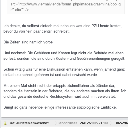
src="http://www.viermalvier.de/forum_php/images/graemlins/cool.g
if" alt="" />
Ich denke, du solltest einfach mal schauen was eine PZU heute kostet,
bevor du von "ein paar cents" schreibst.
Die Zeiten sind nämlich vorbei.
Und nochmal: Die Gebühren und Kosten legt nicht die Behörde mal eben
so fest, sondern die sind durch Kosten- und Gebührenordnungen geregelt.
Schon witzig was für eine Diskussion entstehen kann, wenn jamend ganz
einfach zu schnell gefahren ist und dabei erwischt wurde.
Mit einem Mal steht nicht der ertappte Schnellfahrer als Sünder dar,
sondern die Hanseln in der Behörde, die nix anderes machen als ihren Job
und das gesamte deutsche Rechtssystem wird auch mit verwurstet.
Bringt so ganz nebenbei einige interessante soziologische Einblicke.
Re: Juristen anwesend? Frage zu Strafzettel
landcruiser
26/12/2005
21:09
#
65296