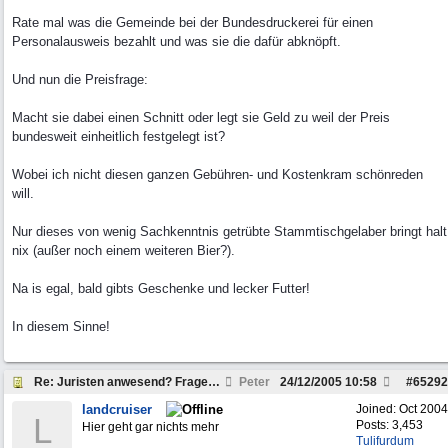
Rate mal was die Gemeinde bei der Bundesdruckerei für einen
Personalausweis bezahlt und was sie die dafür abknöpft.
Und nun die Preisfrage:
Macht sie dabei einen Schnitt oder legt sie Geld zu weil der Preis
bundesweit einheitlich festgelegt ist?
Wobei ich nicht diesen ganzen Gebühren- und Kostenkram schönreden
will.
Nur dieses von wenig Sachkenntnis getrübte Stammtischgelaber bringt halt
nix (außer noch einem weiteren Bier?).
Na is egal, bald gibts Geschenke und lecker Futter!
In diesem Sinne!
Re: Juristen anwesend? Frage zu Strafzettel
Peter
24/12/2005
10:58
#
65292
landcruiser
Joined:
Oct 2004
L
Posts: 3,453
Hier geht gar nichts mehr
Tulifurdum