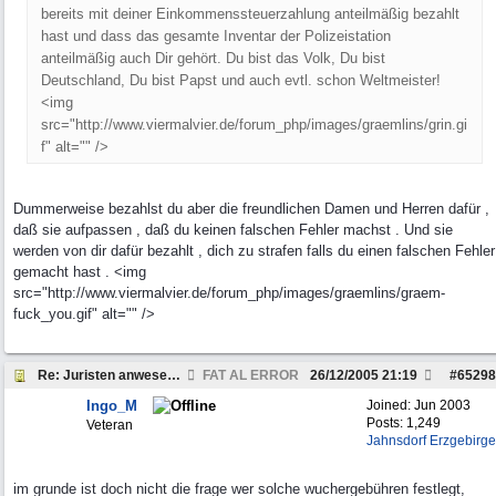
bereits mit deiner Einkommenssteuerzahlung anteilmäßig bezahlt
hast und dass das gesamte Inventar der Polizeistation
anteilmäßig auch Dir gehört. Du bist das Volk, Du bist
Deutschland, Du bist Papst und auch evtl. schon Weltmeister!
<img
src="http://www.viermalvier.de/forum_php/images/graemlins/grin.gi
f" alt="" />
Dummerweise bezahlst du aber die freundlichen Damen und Herren dafür ,
daß sie aufpassen , daß du keinen falschen Fehler machst . Und sie
werden von dir dafür bezahlt , dich zu strafen falls du einen falschen Fehler
gemacht hast . <img
src="http://www.viermalvier.de/forum_php/images/graemlins/graem-
fuck_you.gif" alt="" />
Re: Juristen anwesend? Frage zu Strafzettel
FAT AL ERROR
26/12/2005
21:19
#
65298
Ingo_M
Joined:
Jun 2003
Posts: 1,249
Veteran
Jahnsdorf Erzgebirge
im grunde ist doch nicht die frage wer solche wuchergebühren festlegt,