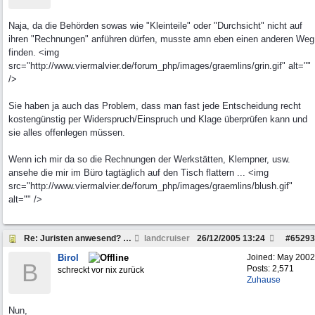
Naja, da die Behörden sowas wie "Kleinteile" oder "Durchsicht" nicht auf
ihren "Rechnungen" anführen dürfen, musste amn eben einen anderen Weg
finden. <img
src="http://www.viermalvier.de/forum_php/images/graemlins/grin.gif" alt=""
/>
Sie haben ja auch das Problem, dass man fast jede Entscheidung recht
kostengünstig per Widerspruch/Einspruch und Klage überprüfen kann und
sie alles offenlegen müssen.
Wenn ich mir da so die Rechnungen der Werkstätten, Klempner, usw.
ansehe die mir im Büro tagtäglich auf den Tisch flattern ... <img
src="http://www.viermalvier.de/forum_php/images/graemlins/blush.gif"
alt="" />
Re: Juristen anwesend? Frage zu Strafzettel
landcruiser
26/12/2005
13:24
#
65293
Birol
Joined:
May 2002
B
Posts: 2,571
schreckt vor nix zurück
Zuhause
Nun,