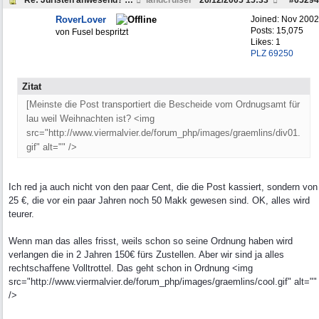
Re: Juristen anwesend? Frage zu Strafzettel
landcruiser
26/12/2005
15:33
#
65294
RoverLover
Joined:
Nov 2002
Posts: 15,075
von Fusel bespritzt
Likes: 1
PLZ 69250
Zitat
[Meinste die Post transportiert die Bescheide vom Ordnugsamt für
lau weil Weihnachten ist? <img
src="http://www.viermalvier.de/forum_php/images/graemlins/div01.
gif" alt="" />
Ich red ja auch nicht von den paar Cent, die die Post kassiert, sondern von
25 €, die vor ein paar Jahren noch 50 Makk gewesen sind. OK, alles wird
teurer.
Wenn man das alles frisst, weils schon so seine Ordnung haben wird
verlangen die in 2 Jahren 150€ fürs Zustellen. Aber wir sind ja alles
rechtschaffene Volltrottel. Das geht schon in Ordnung <img
src="http://www.viermalvier.de/forum_php/images/graemlins/cool.gif" alt=""
/>