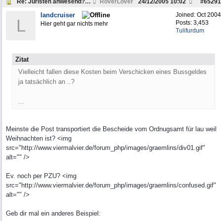
Re: Juristen anwesend? Frage zu Strafzettel
RoverLover
24/12/2005
10:02
#
65291
landcruiser
Joined:
Oct 2004
L
Posts: 3,453
Hier geht gar nichts mehr
Tulifurdum
Zitat
Vielleicht fallen diese Kosten beim Verschicken eines Bussgeldes
ja tatsächlich an ..?
...
Meinste die Post transportiert die Bescheide vom Ordnugsamt für lau weil
Weihnachten ist? <img
src="http://www.viermalvier.de/forum_php/images/graemlins/div01.gif"
alt="" />
Ev. noch per PZU? <img
src="http://www.viermalvier.de/forum_php/images/graemlins/confused.gif"
alt="" />
Geb dir mal ein anderes Beispiel: