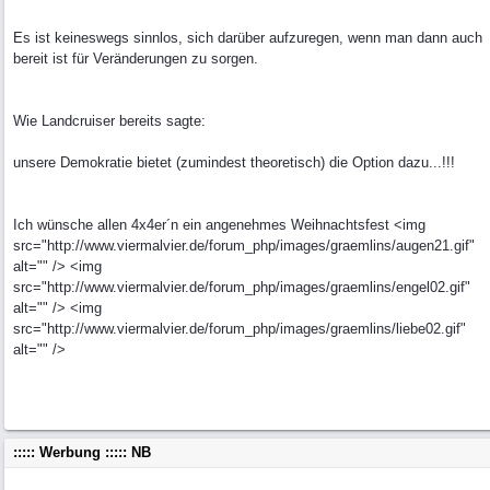
Es ist keineswegs sinnlos, sich darüber aufzuregen, wenn man dann auch
bereit ist für Veränderungen zu sorgen.
Wie Landcruiser bereits sagte:
unsere Demokratie bietet (zumindest theoretisch) die Option dazu...!!!
Ich wünsche allen 4x4er´n ein angenehmes Weihnachtsfest <img
src="http://www.viermalvier.de/forum_php/images/graemlins/augen21.gif"
alt="" /> <img
src="http://www.viermalvier.de/forum_php/images/graemlins/engel02.gif"
alt="" /> <img
src="http://www.viermalvier.de/forum_php/images/graemlins/liebe02.gif"
alt="" />
::::: Werbung ::::: NB