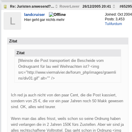
Re: Juristen anwesend? Frage zu Strafzettel
RoverLover
26/12/2005
20:41
#
65295
landcruiser
Joined:
Oct 2004
L
Posts: 3,453
Hier geht gar nichts mehr
Tulifurdum
Zitat
Zitat
[Meinste die Post transportiert die Bescheide vom
Ordnugsamt für lau weil Weihnachten ist? <img
src="http://www.viermalvier.de/forum_php/images/graemli
ns/div01.gif" alt="" />
Ich red ja auch nicht von den paar Cent, die die Post kassiert,
sondern von 25 €, die vor ein paar Jahren noch 50 Makk gewesen
sind. OK, alles wird teurer.
Wenn man das alles frisst, weils schon so seine Ordnung haben
wird verlangen die in 2 Jahren 150€ fürs Zustellen. Aber wir sind ja
alles rechtschaffene Volltrottel. Das geht schon in Ordnung <img