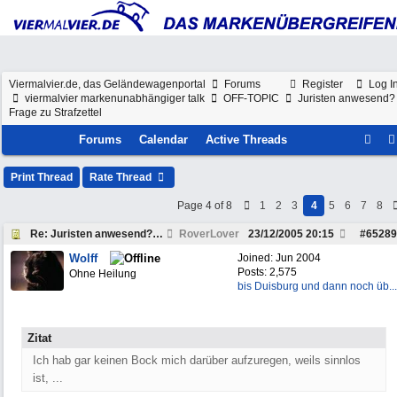
Viermalvier.de, das Geländewagenportal
Forums
Register
Log I
viermalvier markenunabhängiger talk
OFF-TOPIC
Juristen anwesend?
Frage zu Strafzettel
Forums
Calendar
Active Threads
Print Thread
Rate Thread
Page 4 of 8
1
2
3
4
5
6
7
8
Re: Juristen anwesend? Frage zu Strafzettel
RoverLover
23/12/2005
20:15
#
65289
Wolff
Joined:
Jun 2004
Posts: 2,575
Ohne Heilung
bis Duisburg und dann noch üb...
Zitat
Ich hab gar keinen Bock mich darüber aufzuregen, weils sinnlos
ist, ...