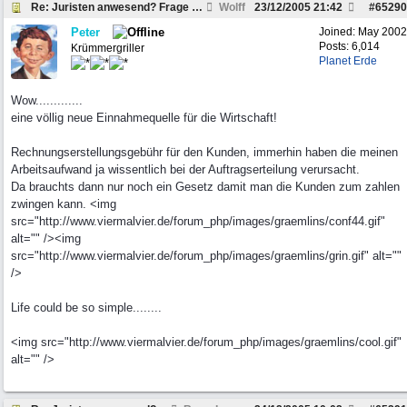
Re: Juristen anwesend? Frage zu Strafzettel
Wolff
23/12/2005
21:42
#
65290
Peter
Joined:
May 2002
Posts: 6,014
Krümmergriller
Planet Erde
Wow.............
eine völlig neue Einnahmequelle für die Wirtschaft!
Rechnungserstellungsgebühr für den Kunden, immerhin haben die meinen
Arbeitsaufwand ja wissentlich bei der Auftragserteilung verursacht.
Da brauchts dann nur noch ein Gesetz damit man die Kunden zum zahlen
zwingen kann. <img
src="http://www.viermalvier.de/forum_php/images/graemlins/conf44.gif"
alt="" /><img
src="http://www.viermalvier.de/forum_php/images/graemlins/grin.gif" alt=""
/>
Life could be so simple........
<img src="http://www.viermalvier.de/forum_php/images/graemlins/cool.gif"
alt="" />