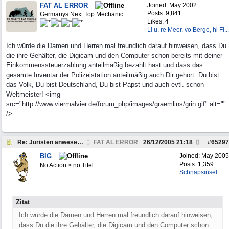
FAT AL ERROR
Joined:
May 2002
Posts: 9,841
Germanys Next Top Mechanic
Likes: 4
Li u. re Meer, vo Berge, hi Fl...
Ich würde die Damen und Herren mal freundlich darauf hinweisen, dass Du
die ihre Gehälter, die Digicam und den Computer schon bereits mit deiner
Einkommenssteuerzahlung anteilmäßig bezahlt hast und dass das
gesamte Inventar der Polizeistation anteilmäßig auch Dir gehört. Du bist
das Volk, Du bist Deutschland, Du bist Papst und auch evtl. schon
Weltmeister! <img
src="http://www.viermalvier.de/forum_php/images/graemlins/grin.gif" alt=""
/>
Re: Juristen anwesend? Frage zu Strafzettel
FAT AL ERROR
26/12/2005
21:18
#
65297
BIG
Joined:
May 2005
Posts: 1,359
No Action > no Titel
Schnapsinsel
Zitat
Ich würde die Damen und Herren mal freundlich darauf hinweisen,
dass Du die ihre Gehälter, die Digicam und den Computer schon