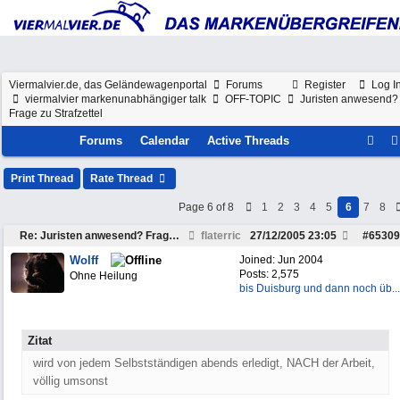
Viermalvier.de, das Geländewagenportal
Forums
Register
Log I
viermalvier markenunabhängiger talk
OFF-TOPIC
Juristen anwesend?
Frage zu Strafzettel
Forums
Calendar
Active Threads
Print Thread
Rate Thread
Page 6 of 8
1
2
3
4
5
6
7
8
Re: Juristen anwesend? Frage zu Strafzettel
flaterric
27/12/2005
23:05
#
65309
Wolff
Joined:
Jun 2004
Posts: 2,575
Ohne Heilung
bis Duisburg und dann noch üb...
Zitat
wird von jedem Selbstständigen abends erledigt, NACH der Arbeit,
völlig umsonst