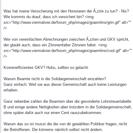
Was hat meine Versicherung mit den Honoraren der Ã„rzte zu tun? - Nix?
Wie kommts du drauf, dass ich versichert bin? <img
src="http://www.viermalvier.de/forum_php/images/graemlins/grin.gif" alt=""
/>
Wer von vereinfachten Abrechnungen zwischen Ã„rzten und GKV spricht,
der glaubt auch, dass ein Zitronenfalter Zitronen faltet. <img
src="http://www.viermalvier.de/forum_php/images/graemlins/cool.gif" alt=""
/>
Kosteneffizientes GKV? Huhu, sollten so gelacht.
Warum Beamte nicht in die Solidargemeinschaft einzahlen?
Ganz einfach: Weil sie aus dieser Gemeinschaft auch keine Leistungen
erhalten.
Ganz nebenbei zahlen die Beamten über die gesonderte Lohnsteuertabelle
B und einige andere Nettigkeiten aber trotzdem in die Solidargemeinschaft,
ohne später dafür auch nur einen Cent rauszubekommen.
Warum das so ist musst die die von dir gewählten Politiker fragen, nicht
die Betroffenen. Die könnens nämlich selbst nicht ändern.