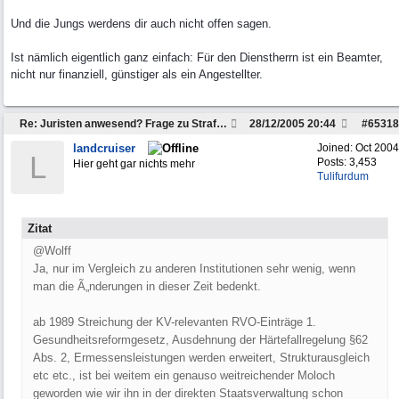
Und die Jungs werdens dir auch nicht offen sagen.
Ist nämlich eigentlich ganz einfach: Für den Dienstherrn ist ein Beamter,
nicht nur finanziell, günstiger als ein Angestellter.
Re: Juristen anwesend? Frage zu Strafzettel
28/12/2005
20:44
#
65318
landcruiser
Joined:
Oct 2004
L
Posts: 3,453
Hier geht gar nichts mehr
Tulifurdum
Zitat
@Wolff
Ja, nur im Vergleich zu anderen Institutionen sehr wenig, wenn
man die Ã„nderungen in dieser Zeit bedenkt.
ab 1989 Streichung der KV-relevanten RVO-Einträge 1.
Gesundheitsreformgesetz, Ausdehnung der Härtefallregelung §62
Abs. 2, Ermessensleistungen werden erweitert, Strukturausgleich
etc etc., ist bei weitem ein genauso weitreichender Moloch
geworden wie wir ihn in der direkten Staatsverwaltung schon