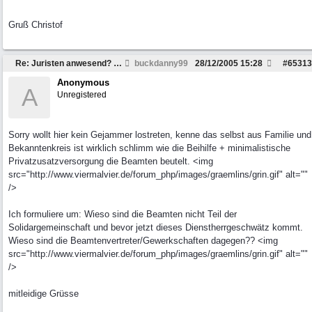
Gruß Christof
Re: Juristen anwesend? Frage zu Strafzettel
buckdanny99
28/12/2005
15:28
#
65313
Anonymous
A
Unregistered
Sorry wollt hier kein Gejammer lostreten, kenne das selbst aus Familie und
Bekanntenkreis ist wirklich schlimm wie die Beihilfe + minimalistische
Privatzusatzversorgung die Beamten beutelt. <img
src="http://www.viermalvier.de/forum_php/images/graemlins/grin.gif" alt=""
/>
Ich formuliere um: Wieso sind die Beamten nicht Teil der
Solidargemeinschaft und bevor jetzt dieses Dienstherrgeschwätz kommt.
Wieso sind die Beamtenvertreter/Gewerkschaften dagegen?? <img
src="http://www.viermalvier.de/forum_php/images/graemlins/grin.gif" alt=""
/>
mitleidige Grüsse