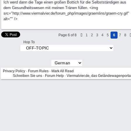
Ich werd dann die Tage einen großen Bottich für die Selbstständigen aus
dem Gesundheitswesen mit meinen Tränen füllen. <img
src="http://www.viermalvier.de/forum_php/images/graemlins/graem-cry.gif"
alt="" />
Page 6 of 8
1
2
3
4
5
6
7
8
Hop To
Privacy Policy
·
Forum Rules
·
Mark All Read
Schreiben Sie uns
·
Forum Help
·
Viermalvier.de, das Geländewagenporta