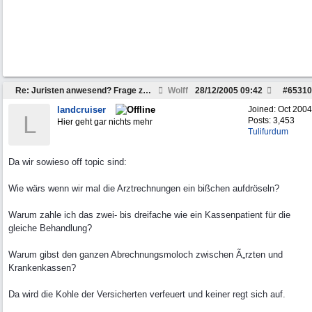
Re: Juristen anwesend? Frage zu Strafzettel
Wolff
28/12/2005
09:42
#
65310
landcruiser
Joined:
Oct 2004
L
Posts: 3,453
Hier geht gar nichts mehr
Tulifurdum
Da wir sowieso off topic sind:
Wie wärs wenn wir mal die Arztrechnungen ein bißchen aufdröseln?
Warum zahle ich das zwei- bis dreifache wie ein Kassenpatient für die
gleiche Behandlung?
Warum gibst den ganzen Abrechnungsmoloch zwischen Ã„rzten und
Krankenkassen?
Da wird die Kohle der Versicherten verfeuert und keiner regt sich auf.