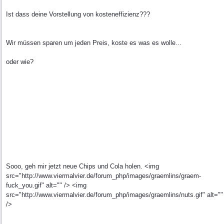
Ist dass deine Vorstellung von kosteneffizienz???
Wir müssen sparen um jeden Preis, koste es was es wolle...
oder wie?
Sooo, geh mir jetzt neue Chips und Cola holen. <img
src="http://www.viermalvier.de/forum_php/images/graemlins/graem-
fuck_you.gif" alt="" /> <img
src="http://www.viermalvier.de/forum_php/images/graemlins/nuts.gif" alt=""
/>