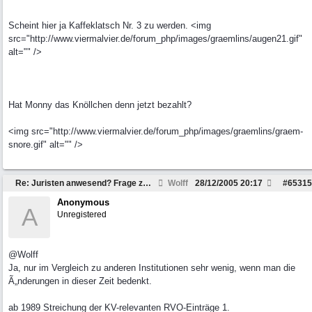
Scheint hier ja Kaffeklatsch Nr. 3 zu werden. <img
src="http://www.viermalvier.de/forum_php/images/graemlins/augen21.gif"
alt="" />
Hat Monny das Knöllchen denn jetzt bezahlt?
<img src="http://www.viermalvier.de/forum_php/images/graemlins/graem-
snore.gif" alt="" />
Re: Juristen anwesend? Frage zu Strafzettel
Wolff
28/12/2005
20:17
#
65315
Anonymous
A
Unregistered
@Wolff
Ja, nur im Vergleich zu anderen Institutionen sehr wenig, wenn man die
Ã„nderungen in dieser Zeit bedenkt.
ab 1989 Streichung der KV-relevanten RVO-Einträge 1.