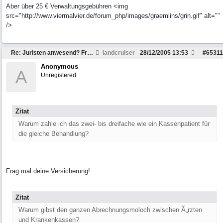
Aber über 25 € Verwaltungsgebühren <img
src="http://www.viermalvier.de/forum_php/images/graemlins/grin.gif" alt=""
/>
Re: Juristen anwesend? Frage zu Strafzettel
landcruiser
28/12/2005
13:53
#
65311
Anonymous
A
Unregistered
Zitat
Warum zahle ich das zwei- bis dreifache wie ein Kassenpatient für
die gleiche Behandlung?
Frag mal deine Versicherung!
Zitat
Warum gibst den ganzen Abrechnungsmoloch zwischen Ã„rzten
und Krankenkassen?