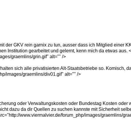
it der GKV rein garnix zu tun, ausser dass ich Mitglied einer KK
en Institution gearbeitet und gelernt, kenn mich da etwas aus. 
ges/graemlins/grin.gif" alt="" />
lten sich alle privatisierten Alt-Staatsbetriebe so. Komisch, d
p/images/graemlins/div01.gif" alt="" />
cherung oder Verwaltungskosten oder Bundestag Kosten oder wa
it nicht dazu da dir Quellen zu suchen kannste mit Sicherheit sel
c="http://www.viermalvier.de/forum_php/images/graemlins/grae