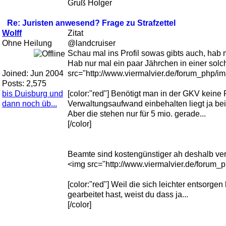
Gruß Holger
Re: Juristen anwesend? Frage zu Strafzettel
Wolff
Zitat
Ohne Heilung
@landcruiser
Schau mal ins Profil sowas gibts auch, hab m
Hab nur mal ein paar Jährchen in einer solch
Joined:
Jun 2004
src="http://www.viermalvier.de/forum_php/ima
Posts: 2,575
bis Duisburg und
[color:"red"] Benötigt man in der GKV keine
dann noch üb...
Verwaltungsaufwand einbehalten liegt ja bei
Aber die stehen nur für 5 mio. gerade...
[/color]
Beamte sind kostengünstiger ah deshalb verha
<img src="http://www.viermalvier.de/forum_ph
[color:"red"] Weil die sich leichter entsorg
gearbeitet hast, weist du dass ja...
[/color]