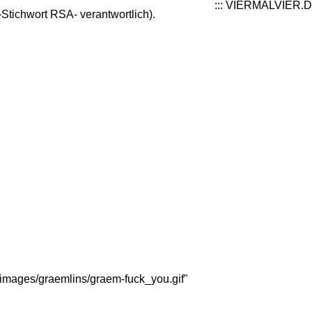
::: VIERMALVIER.D
tichwort RSA- verantwortlich).
/images/graemlins/graem-fuck_you.gif"