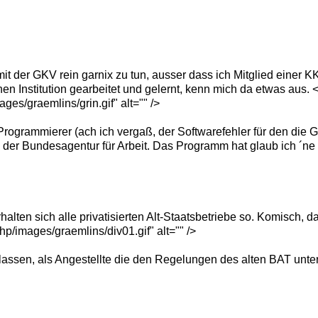
it der GKV rein garnix zu tun, ausser dass ich Mitglied einer KK
en Institution gearbeitet und gelernt, kenn mich da etwas aus. 
ges/graemlins/grin.gif" alt="" />
 Programmierer (ach ich vergaß, der Softwarefehler für den die 
 der Bundesagentur für Arbeit. Das Programm hat glaub ich ´ne 
lten sich alle privatisierten Alt-Staatsbetriebe so. Komisch, d
p/images/graemlins/div01.gif" alt="" />
en lassen, als Angestellte die den Regelungen des alten BAT unte