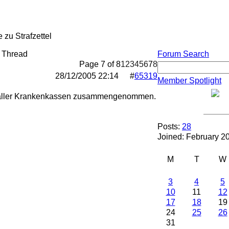
zu Strafzettel
 Thread
Forum Search
Page 7 of 8
1
2
3
4
5
6
7
8
28/12/2005
22:14
#
65319
Member Spotlight
en aller Krankenkassen zusammengenommen.
Posts:
28
Joined: February 2
M
T
W
3
4
5
10
11
12
17
18
19
24
25
26
31