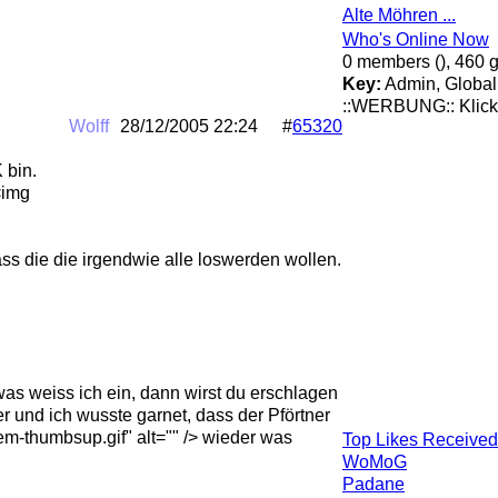
Alte Möhren ...
Who's Online Now
0 members (), 460 g
Key:
Admin
,
Globa
::WERBUNG:: Klick
Wolff
28/12/2005
22:24
#
65320
 bin.
<img
ass die die irgendwie alle loswerden wollen.
s weiss ich ein, dann wirst du erschlagen
ber und ich wusste garnet, dass der Pförtner
m-thumbsup.gif" alt="" /> wieder was
Top Likes Received
WoMoG
Padane