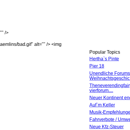
"" />
emlins/bad.gif" alt="" /> <img
Popular Topics
Hertha`s Pinte
Pier 18
Unendliche Forums
Weihnachtsgeschic
Theneverendingfair
vierforum....
Neuer Kontinent en
Auf`m Keller
Musik-Empfehlung
Fahrverbote / Umwe
Neue Kfz-Steuer