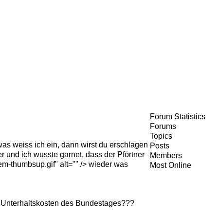
Forum Statistics
Forums
Topics
s weiss ich ein, dann wirst du erschlagen
Posts
ber und ich wusste garnet, dass der Pförtner
Members
m-thumbsup.gif" alt="" /> wieder was
Most Online
den Unterhaltskosten des Bundestages???