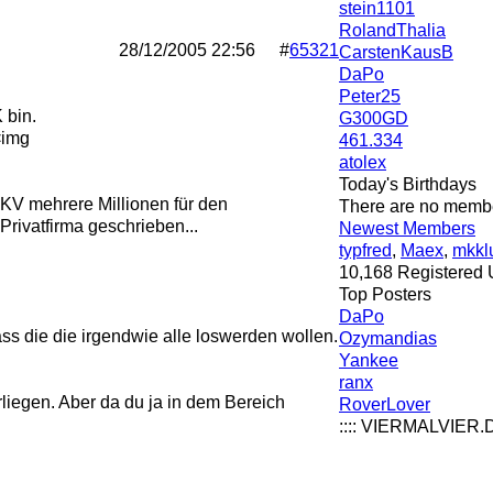
stein1101
RolandThalia
28/12/2005
22:56
#
65321
CarstenKausB
DaPo
Peter25
 bin.
G300GD
<img
461.334
atolex
Today's Birthdays
GKV mehrere Millionen für den
There are no member
Privatfirma geschrieben...
Newest Members
typfred
,
Maex
,
mkkl
10,168 Registered 
Top Posters
DaPo
ass die die irgendwie alle loswerden wollen.
Ozymandias
Yankee
ranx
rliegen. Aber da du ja in dem Bereich
RoverLover
:::: VIERMALVIER