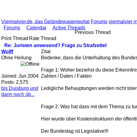
Viermalvier.de, das Geländewagenportal
Forums
viermalvier 
Forums
Calendar
Active Threads
Previous Thread
Print Thread
Rate Thread
Re: Juristen anwesend? Frage zu Strafzettel
Wolff
Zitat
Ohne Heilung
Bedenke, dass die Unterhaltung des Bunde
Frage 1: Woher beziehst du diese Erkenntn
Joined:
Jun 2004
Zahlen / Daten / Fakten
Posts: 2,575
bis Duisburg und
Ledigliche Behauptungen werden nicht toleri
dann noch üb...
Frage 2: Was hat dass mit dem Thema zu t
Hier wurde über Kostenstrukturen der öffent
Der Bundestag ist Legislative!!!