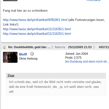
Rheinland
Fang mal hier an zu schmökern:
http:/
/
www.heise.de/
tp/
r4/
artikel/
9/
9528/
1.html
(alle Fortsetzungen lesen,
Link links!)
http:/
/
www.heise.de/
tp/
r4/
artikel/
21/
21635/
1.html
http:/
/
www.heise.de/
tp/
r4/
artikel/
21/
21625/
1.html
Re: Ooohhhohhhh, gebt hier mal "LandRover "ein....
flaterric
25/12/2005
21:53
#
65721
Joined:
Jun 2004
Wolff
Posts: 2,575
Ohne Heilung
bis Duisburg und dann noch üb...
Zitat
Ich schreib das, weil ich die Welt nicht mehr verstehe und glaube,
daß da eine Kraft hintersteckt, die , ja, ich weiß eben nicht, was
will.