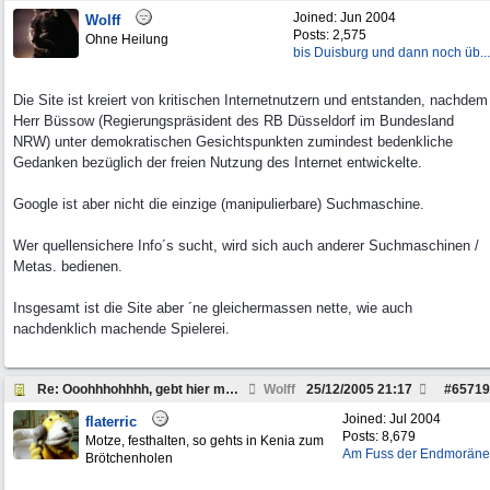
Joined:
Jun 2004
Wolff
Posts: 2,575
Ohne Heilung
bis Duisburg und dann noch üb...
Die Site ist kreiert von kritischen Internetnutzern und entstanden, nachdem
Herr Büssow (Regierungspräsident des RB Düsseldorf im Bundesland
NRW) unter demokratischen Gesichtspunkten zumindest bedenkliche
Gedanken bezüglich der freien Nutzung des Internet entwickelte.
Google ist aber nicht die einzige (manipulierbare) Suchmaschine.
Wer quellensichere Info´s sucht, wird sich auch anderer Suchmaschinen /
Metas. bedienen.
Insgesamt ist die Site aber ´ne gleichermassen nette, wie auch
nachdenklich machende Spielerei.
Re: Ooohhhohhhh, gebt hier mal "LandRover "ein....
Wolff
25/12/2005
21:17
#
65719
Joined:
Jul 2004
flaterric
Posts: 8,679
Motze, festhalten, so gehts in Kenia zum
Am Fuss der Endmoräne
Brötchenholen