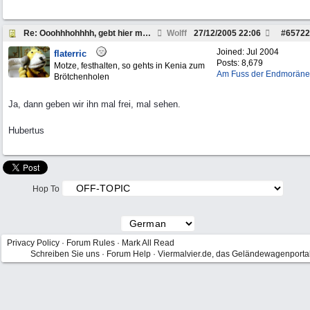
Re: Ooohhhohhhh, gebt hier mal "LandRover "ein....
Wolff
27/12/2005
22:06
#
65722
Joined:
Jul 2004
flaterric
Posts: 8,679
Motze, festhalten, so gehts in Kenia zum
Am Fuss der Endmoräne
Brötchenholen
Ja, dann geben wir ihn mal frei, mal sehen.
Hubertus
Hop To
Privacy Policy
·
Forum Rules
·
Mark All Read
Schreiben Sie uns
·
Forum Help
·
Viermalvier.de, das Geländewagenporta