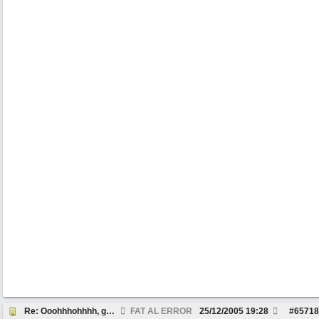
Re: Ooohhhohhhh, gebt hier mal "LandRover "ein....
FAT AL ERROR
25/12/2005
19:28
#
65718