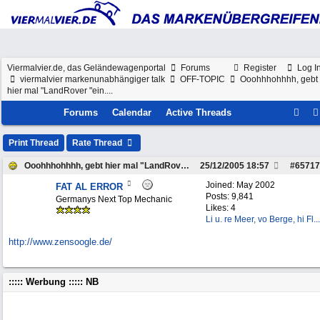
Viermalvier.de, das Geländewagenportal
Forums
Register
Log I
viermalvier markenunabhängiger talk
OFF-TOPIC
Ooohhhohhhh, gebt
hier mal "LandRover "ein....
Forums
Calendar
Active Threads
Print Thread
Rate Thread
Ooohhhohhhh, gebt hier mal "LandRover "ein....
25/12/2005
18:57
#
65717
Joined:
May 2002
FAT AL ERROR
Posts: 9,841
Germanys Next Top Mechanic
Likes: 4
Li u. re Meer, vo Berge, hi Fl...
http://www.zensoogle.de/
::::: Werbung ::::: NB