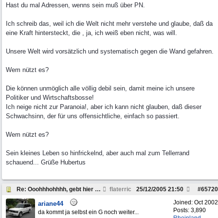
Hast du mal Adressen, wenns sein muß über PN.
Ich schreib das, weil ich die Welt nicht mehr verstehe und glaube, daß da
eine Kraft hintersteckt, die , ja, ich weiß eben nicht, was will.
Unsere Welt wird vorsätzlich und systematisch gegen die Wand gefahren.
Wem nützt es?
Die können unmöglich alle völlig debil sein, damit meine ich unsere
Politiker und Wirtschaftsbosse!
Ich neige nicht zur Paranoia!, aber ich kann nicht glauben, daß dieser
Schwachsinn, der für uns offensichtliche, einfach so passiert.
Wem nützt es?
Sein kleines Leben so hinfrickelnd, aber auch mal zum Tellerrand
schauend... Grüße Hubertus
Re: Ooohhhohhhh, gebt hier mal "LandRover "ein....
flaterric
25/12/2005
21:50
#
65720
Joined:
Oct 2002
ariane44
Posts: 3,890
da kommt ja selbst ein G noch weiter...