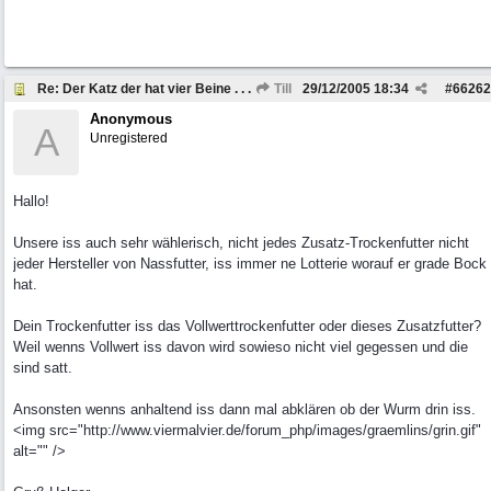
Re: Der Katz der hat vier Beine . . .
Till
29/12/2005
18:34
#
66262
Anonymous
A
Unregistered
Hallo!
Unsere iss auch sehr wählerisch, nicht jedes Zusatz-Trockenfutter nicht
jeder Hersteller von Nassfutter, iss immer ne Lotterie worauf er grade Bock
hat.
Dein Trockenfutter iss das Vollwerttrockenfutter oder dieses Zusatzfutter?
Weil wenns Vollwert iss davon wird sowieso nicht viel gegessen und die
sind satt.
Ansonsten wenns anhaltend iss dann mal abklären ob der Wurm drin iss.
<img src="http://www.viermalvier.de/forum_php/images/graemlins/grin.gif"
alt="" />