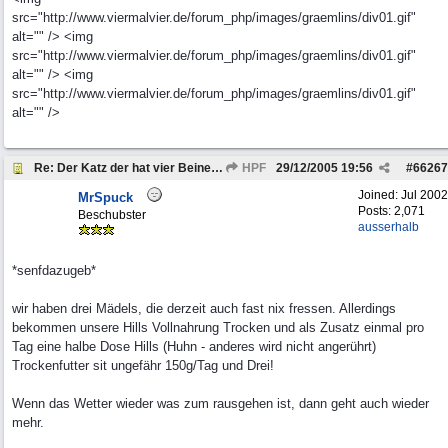
src="http://www.viermalvier.de/forum_php/images/graemlins/div01.gif"
alt="" /> <img
src="http://www.viermalvier.de/forum_php/images/graemlins/div01.gif"
alt="" /> <img
src="http://www.viermalvier.de/forum_php/images/graemlins/div01.gif"
alt="" />
Re: Der Katz der hat vier Beine . . .
HPF
29/12/2005
19:56
#
66267
Joined:
Jul 2002
MrSpuck
Posts: 2,071
Beschubster
ausserhalb
*senfdazugeb*
wir haben drei Mädels, die derzeit auch fast nix fressen. Allerdings
bekommen unsere Hills Vollnahrung Trocken und als Zusatz einmal pro
Tag eine halbe Dose Hills (Huhn - anderes wird nicht angerührt)
Trockenfutter sit ungefähr 150g/Tag und Drei!
Wenn das Wetter wieder was zum rausgehen ist, dann geht auch wieder
mehr.