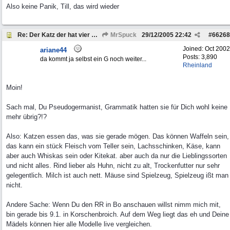
Also keine Panik, Till, das wird wieder
Re: Der Katz der hat vier Beine . . .
MrSpuck
29/12/2005
22:42
#
66268
Joined:
Oct 2002
ariane44
Posts: 3,890
da kommt ja selbst ein G noch weiter...
Rheinland
Moin!
Sach mal, Du Pseudogermanist, Grammatik hatten sie für Dich wohl keine
mehr übrig?!?
Also: Katzen essen das, was sie gerade mögen. Das können Waffeln sein,
das kann ein stück Fleisch vom Teller sein, Lachsschinken, Käse, kann
aber auch Whiskas sein oder Kitekat. aber auch da nur die Lieblingssorten
und nicht alles. Rind lieber als Huhn, nicht zu alt, Trockenfutter nur sehr
gelegentlich. Milch ist auch nett. Mäuse sind Spielzeug, Spielzeug ißt man
nicht.
Andere Sache: Wenn Du den RR in Bo anschauen willst nimm mich mit,
bin gerade bis 9.1. in Korschenbroich. Auf dem Weg liegt das eh und Deine
Mädels können hier alle Modelle live vergleichen.