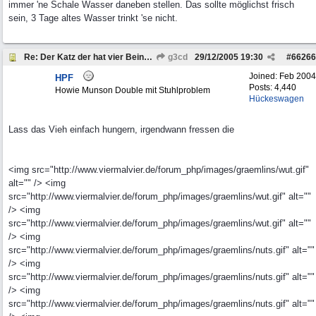
immer 'ne Schale Wasser daneben stellen. Das sollte möglichst frisch
sein, 3 Tage altes Wasser trinkt 'se nicht.
Re: Der Katz der hat vier Beine . . .
g3cd
29/12/2005
19:30
#
66266
Joined:
Feb 2004
HPF
Posts: 4,440
Howie Munson Double mit Stuhlproblem
Hückeswagen
Lass das Vieh einfach hungern, irgendwann fressen die
<img src="http://www.viermalvier.de/forum_php/images/graemlins/wut.gif"
alt="" /> <img
src="http://www.viermalvier.de/forum_php/images/graemlins/wut.gif" alt=""
/> <img
src="http://www.viermalvier.de/forum_php/images/graemlins/wut.gif" alt=""
/> <img
src="http://www.viermalvier.de/forum_php/images/graemlins/nuts.gif" alt=""
/> <img
src="http://www.viermalvier.de/forum_php/images/graemlins/nuts.gif" alt=""
/> <img
src="http://www.viermalvier.de/forum_php/images/graemlins/nuts.gif" alt=""