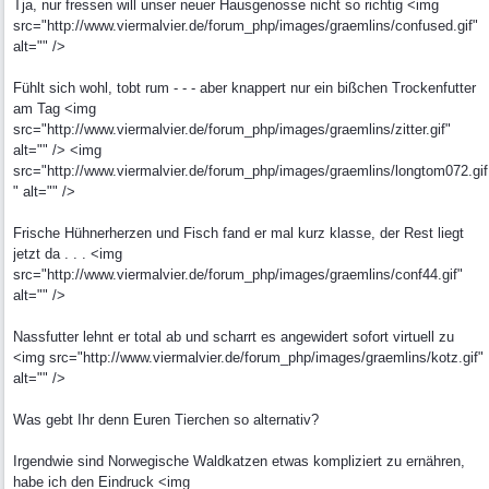
Tja, nur fressen will unser neuer Hausgenosse nicht so richtig <img
src="http://www.viermalvier.de/forum_php/images/graemlins/confused.gif"
alt="" />
Fühlt sich wohl, tobt rum - - - aber knappert nur ein bißchen Trockenfutter
am Tag <img
src="http://www.viermalvier.de/forum_php/images/graemlins/zitter.gif"
alt="" /> <img
src="http://www.viermalvier.de/forum_php/images/graemlins/longtom072.gif
" alt="" />
Frische Hühnerherzen und Fisch fand er mal kurz klasse, der Rest liegt
jetzt da . . . <img
src="http://www.viermalvier.de/forum_php/images/graemlins/conf44.gif"
alt="" />
Nassfutter lehnt er total ab und scharrt es angewidert sofort virtuell zu
<img src="http://www.viermalvier.de/forum_php/images/graemlins/kotz.gif"
alt="" />
Was gebt Ihr denn Euren Tierchen so alternativ?
Irgendwie sind Norwegische Waldkatzen etwas kompliziert zu ernähren,
habe ich den Eindruck <img