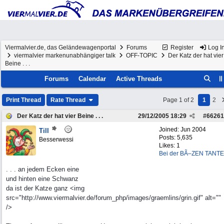
Viermalvier.de, das Geländewagenportal
Forums
Register
Log I
viermalvier markenunabhängiger talk
OFF-TOPIC
Der Katz der hat vier
Beine . . .
Forums
Calendar
Active Threads
Print Thread
Rate Thread
Page 1 of 2
1
2
Der Katz der hat vier Beine . . .
29/12/2005
18:29
#
66261
Joined:
Jun 2004
Till
Posts: 5,635
Besserwessi
Likes: 1
Bei der BÃ–ZEN TANTE
. . . an jedem Ecken eine
und hinten eine Schwanz
da ist der Katze ganz <img
src="http://www.viermalvier.de/forum_php/images/graemlins/grin.gif" alt=""
/>