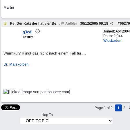
Martin
Re: Der Katz der hat vier Beine . . .
Aelbler
30/12/2005
09:18
#
66270
Joined:
Apr 2004
g3cd
Posts: 1,944
Testtitel
Wiesbaden
Wurmkur? Klingt das nicht nach einem Fall für ...
Dr. Maiskolben
Page 1 of 2
1
2
Hop To