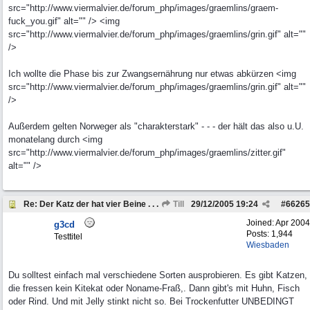
src="http://www.viermalvier.de/forum_php/images/graemlins/graem-
fuck_you.gif" alt="" /> <img
src="http://www.viermalvier.de/forum_php/images/graemlins/grin.gif" alt=""
/>
Ich wollte die Phase bis zur Zwangsernährung nur etwas abkürzen <img
src="http://www.viermalvier.de/forum_php/images/graemlins/grin.gif" alt=""
/>
Außerdem gelten Norweger als "charakterstark" - - - der hält das also u.U.
monatelang durch <img
src="http://www.viermalvier.de/forum_php/images/graemlins/zitter.gif"
alt="" />
Re: Der Katz der hat vier Beine . . .
Till
29/12/2005
19:24
#
66265
Joined:
Apr 2004
g3cd
Posts: 1,944
Testtitel
Wiesbaden
Du solltest einfach mal verschiedene Sorten ausprobieren. Es gibt Katzen,
die fressen kein Kitekat oder Noname-Fraß,. Dann gibt's mit Huhn, Fisch
oder Rind. Und mit Jelly stinkt nicht so. Bei Trockenfutter UNBEDINGT