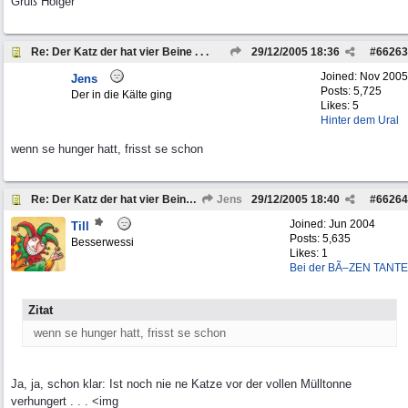
Gruß Holger
Re: Der Katz der hat vier Beine . . .
29/12/2005
18:36
#
66263
Joined:
Nov 2005
Jens
Posts: 5,725
Der in die Kälte ging
Likes: 5
Hinter dem Ural
wenn se hunger hatt, frisst se schon
Re: Der Katz der hat vier Beine . . .
Jens
29/12/2005
18:40
#
66264
Joined:
Jun 2004
Till
Posts: 5,635
Besserwessi
Likes: 1
Bei der BÃ–ZEN TANTE
Zitat
wenn se hunger hatt, frisst se schon
Ja, ja, schon klar: Ist noch nie ne Katze vor der vollen Mülltonne
verhungert . . . <img