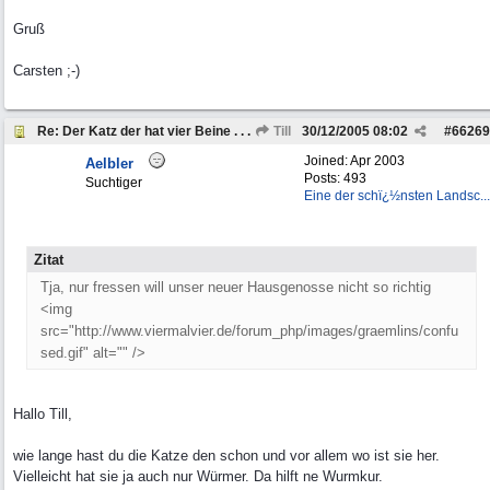
Gruß
Carsten ;-)
Re: Der Katz der hat vier Beine . . .
Till
30/12/2005
08:02
#
66269
Joined:
Apr 2003
Aelbler
Posts: 493
Suchtiger
Eine der schï¿½nsten Landsc...
Zitat
Tja, nur fressen will unser neuer Hausgenosse nicht so richtig
<img
src="http://www.viermalvier.de/forum_php/images/graemlins/confu
sed.gif" alt="" />
Hallo Till,
wie lange hast du die Katze den schon und vor allem wo ist sie her.
Vielleicht hat sie ja auch nur Würmer. Da hilft ne Wurmkur.