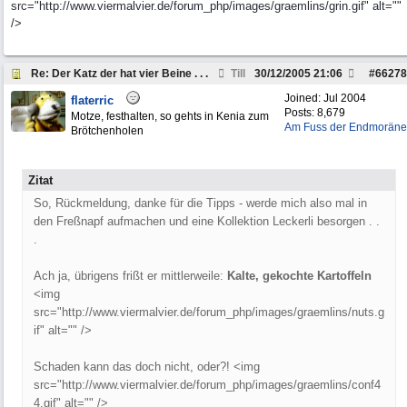
src="http://www.viermalvier.de/forum_php/images/graemlins/grin.gif" alt=""
/>
Re: Der Katz der hat vier Beine . . .
Till
30/12/2005
21:06
#
66278
Joined:
Jul 2004
flaterric
Posts: 8,679
Motze, festhalten, so gehts in Kenia zum
Am Fuss der Endmoräne
Brötchenholen
Zitat
So, Rückmeldung, danke für die Tipps - werde mich also mal in
den Freßnapf aufmachen und eine Kollektion Leckerli besorgen . .
.
Ach ja, übrigens frißt er mittlerweile:
Kalte, gekochte Kartoffeln
<img
src="http://www.viermalvier.de/forum_php/images/graemlins/nuts.g
if" alt="" />
Schaden kann das doch nicht, oder?! <img
src="http://www.viermalvier.de/forum_php/images/graemlins/conf4
4.gif" alt="" />