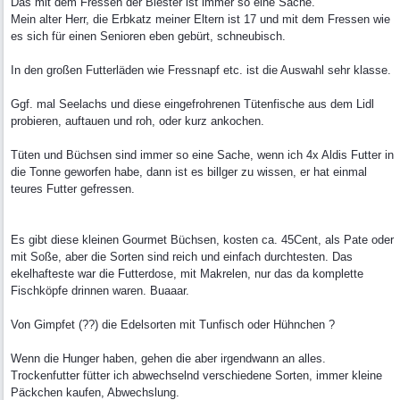
Das mit dem Fressen der Biester ist immer so eine Sache.
Mein alter Herr, die Erbkatz meiner Eltern ist 17 und mit dem Fressen wie
es sich für einen Senioren eben gebürt, schneubisch.
In den großen Futterläden wie Fressnapf etc. ist die Auswahl sehr klasse.
Ggf. mal Seelachs und diese eingefrohrenen Tütenfische aus dem Lidl
probieren, auftauen und roh, oder kurz ankochen.
Tüten und Büchsen sind immer so eine Sache, wenn ich 4x Aldis Futter in
die Tonne geworfen habe, dann ist es billger zu wissen, er hat einmal
teures Futter gefressen.
Es gibt diese kleinen Gourmet Büchsen, kosten ca. 45Cent, als Pate oder
mit Soße, aber die Sorten sind reich und einfach durchtesten. Das
ekelhafteste war die Futterdose, mit Makrelen, nur das da komplette
Fischköpfe drinnen waren. Buaaar.
Von Gimpfet (??) die Edelsorten mit Tunfisch oder Hühnchen ?
Wenn die Hunger haben, gehen die aber irgendwann an alles.
Trockenfutter fütter ich abwechselnd verschiedene Sorten, immer kleine
Päckchen kaufen, Abwechslung.