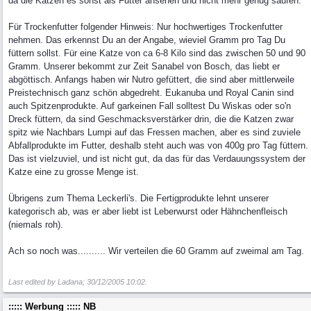
da die Katzen es sonst als Futter ansehen und nicht mehr genug saufen.
Für Trockenfutter folgender Hinweis: Nur hochwertiges Trockenfutter
nehmen. Das erkennst Du an der Angabe, wieviel Gramm pro Tag Du
füttern sollst. Für eine Katze von ca 6-8 Kilo sind das zwischen 50 und 90
Gramm. Unserer bekommt zur Zeit Sanabel von Bosch, das liebt er
abgöttisch. Anfangs haben wir Nutro gefüttert, die sind aber mittlerweile
Preistechnisch ganz schön abgedreht. Eukanuba und Royal Canin sind
auch Spitzenprodukte. Auf garkeinen Fall solltest Du Wiskas oder so'n
Dreck füttern, da sind Geschmacksverstärker drin, die die Katzen zwar
spitz wie Nachbars Lumpi auf das Fressen machen, aber es sind zuviele
Abfallprodukte im Futter, deshalb steht auch was von 400g pro Tag füttern.
Das ist vielzuviel, und ist nicht gut, da das für das Verdauungssystem der
Katze eine zu grosse Menge ist.
Übrigens zum Thema Leckerli's. Die Fertigprodukte lehnt unserer
kategorisch ab, was er aber liebt ist Leberwurst oder Hähnchenfleisch
(niemals roh).
Ach so noch was.......... Wir verteilen die 60 Gramm auf zweimal am Tag.
Last edited by Ladana;
30/12/2005
10:02
.
::::: Werbung ::::: NB