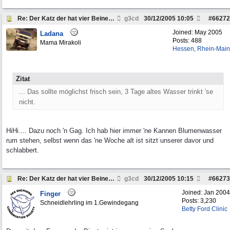
Re: Der Katz der hat vier Beine . . .
g3cd
30/12/2005
10:05
#
66272
Joined:
May 2005
Ladana
Posts: 488
Mama Mirakoli
Hessen, Rhein-Main
Zitat
... Das sollte möglichst frisch sein, 3 Tage altes Wasser trinkt 'se
nicht.
HiHi.... Dazu noch 'n Gag. Ich hab hier immer 'ne Kannen Blumenwasser
rum stehen, selbst wenn das 'ne Woche alt ist sitzt unserer davor und
schlabbert.
Re: Der Katz der hat vier Beine . . .
g3cd
30/12/2005
10:15
#
66273
Joined:
Jan 2004
Finger
Posts: 3,230
Schneidlehrling im 1.Gewindegang
Betty Ford Clinic