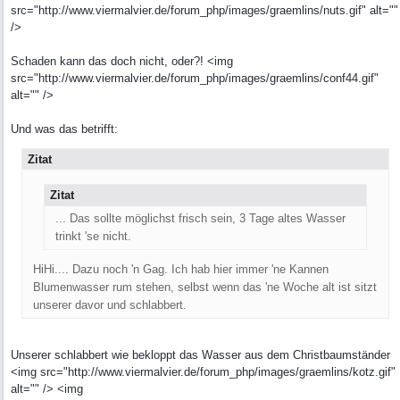
src="http://www.viermalvier.de/forum_php/images/graemlins/nuts.gif" alt=""
/>
Schaden kann das doch nicht, oder?! <img
src="http://www.viermalvier.de/forum_php/images/graemlins/conf44.gif"
alt="" />
Und was das betrifft:
Zitat
Zitat
... Das sollte möglichst frisch sein, 3 Tage altes Wasser
trinkt 'se nicht.
HiHi.... Dazu noch 'n Gag. Ich hab hier immer 'ne Kannen
Blumenwasser rum stehen, selbst wenn das 'ne Woche alt ist sitzt
unserer davor und schlabbert.
Unserer schlabbert wie bekloppt das Wasser aus dem Christbaumständer
<img src="http://www.viermalvier.de/forum_php/images/graemlins/kotz.gif"
alt="" /> <img