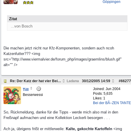
Göppingen
Zitat
...von Bosch
Die machen jetzt nicht nur Kfz-Komponenten, sondern auch ncoh
Katzenfutter??? <img
src="http://www.viermalvier.de/forum_php/images/graemlins/blush.gif"
alt="" />
Re: Der Katz der hat vier Beine . . .
Ladana
30/12/2005
14:59
#
66277
Joined:
Jun 2004
Till
Posts: 5,635
Besserwessi
Likes: 1
Bei der BÃ–ZEN TANTE
So, Rückmeldung, danke für die Tipps - werde mich also mal in den
Freßnapf aufmachen und eine Kollektion Leckerli besorgen . . .
Ach ja, übrigens frißt er mittlerweile:
Kalte, gekochte Kartoffeln
<img