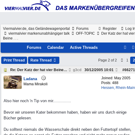
Viermalvier.de, das Geländewagenportal
Forums
Register
Log I
viermalvier markenunabhängiger talk
OFF-TOPIC
Der Katz der hat vier
Beine . . .
Forums
Calendar
Active Threads
Print Thread
Rate Thread
Page 2 of 2
1
2
Re: Der Katz der hat vier Beine . . .
g3cd
30/12/2005
10:01
#
66271
Joined:
May 2005
Ladana
Posts: 488
Mama Mirakoli
Hessen, Rhein-Main
Also hier noch 'n Tip von mir...............
Bevor wir unseren Kater bekommen haben, haben wir uns durch einige
Bücher gelesen.
Du solltest niemals die Wasserschale direkt neben den Futtertopf stellen,