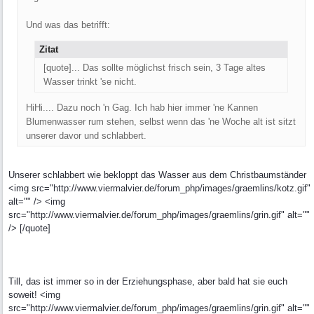
Und was das betrifft:
Zitat
[quote]... Das sollte möglichst frisch sein, 3 Tage altes
Wasser trinkt 'se nicht.
HiHi.... Dazu noch 'n Gag. Ich hab hier immer 'ne Kannen
Blumenwasser rum stehen, selbst wenn das 'ne Woche alt ist sitzt
unserer davor und schlabbert.
Unserer schlabbert wie bekloppt das Wasser aus dem Christbaumständer
<img src="http://www.viermalvier.de/forum_php/images/graemlins/kotz.gif"
alt="" /> <img
src="http://www.viermalvier.de/forum_php/images/graemlins/grin.gif" alt=""
/> [/quote]
Till, das ist immer so in der Erziehungsphase, aber bald hat sie euch
soweit! <img
src="http://www.viermalvier.de/forum_php/images/graemlins/grin.gif" alt=""