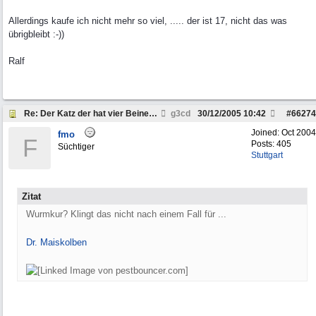
Allerdings kaufe ich nicht mehr so viel, ..... der ist 17, nicht das was
übrigbleibt :-))
Ralf
Re: Der Katz der hat vier Beine . . .
g3cd
30/12/2005
10:42
#
66274
Joined:
Oct 2004
fmo
F
Posts: 405
Süchtiger
Stuttgart
Zitat
Wurmkur? Klingt das nicht nach einem Fall für ...
Dr. Maiskolben