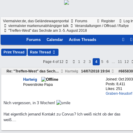
Viermalvier.de, das Geländewagenportal
Forums
Register
Log I
viermalvier markenunabhängiger talk
Veranstaltungen / Offroad / Rallye
"Treffen-West" das Sechste am 3.-5. August 2018
Forums
Calendar
Active Threads
Print Thread
Rate Thread
Page 4 of 12
1
2
3
4
5
6
…
11
12
Re: "Treffen-West" das Sechste am 3.-5. August 2018
Hartwig
14/07/2018
19:04
#
665830
Hartwig
Joined:
Oct 2003
Posts: 8,411
Powerstroke Papa
Likes: 251
Graben-Neudorf
Nich vergessen, in 3 Wochen!
Hat eigentlich jemand Kontakt zu Corvus? Ich weiß nicht ob der das
weiß....