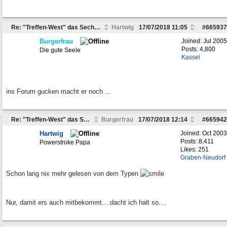
Re: "Treffen-West" das Sechste am 3.-5. August 2018
Hartwig
17/07/2018
11:05
#
665937
Burgerfrau
Joined:
Jul 2005
Posts: 4,800
Die gute Seele
Kassel
ins Forum gucken macht er noch ...
Re: "Treffen-West" das Sechste am 3.-5. August 2018
Burgerfrau
17/07/2018
12:14
#
665942
Hartwig
Joined:
Oct 2003
Posts: 8,411
Powerstroke Papa
Likes: 251
Graben-Neudorf
Schon lang nix mehr gelesen von dem Typen
Nur, damit ers auch mitbekommt....dacht ich halt so....