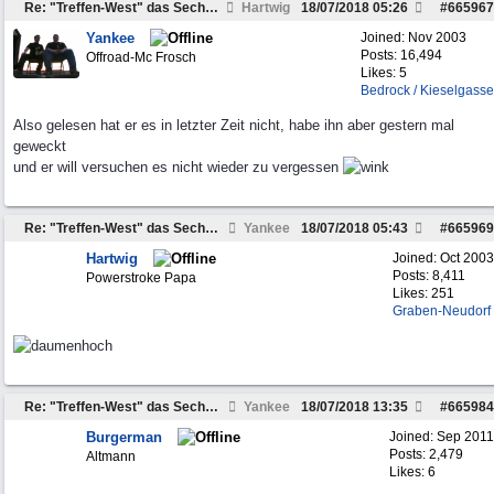
Re: "Treffen-West" das Sechste am 3.-5. August 2018
Hartwig
18/07/2018
05:26
#
665967
Yankee
Joined:
Nov 2003
Posts: 16,494
Offroad-Mc Frosch
Likes: 5
Bedrock / Kieselgasse
Also gelesen hat er es in letzter Zeit nicht, habe ihn aber gestern mal
geweckt
und er will versuchen es nicht wieder zu vergessen
Re: "Treffen-West" das Sechste am 3.-5. August 2018
Yankee
18/07/2018
05:43
#
665969
Hartwig
Joined:
Oct 2003
Posts: 8,411
Powerstroke Papa
Likes: 251
Graben-Neudorf
Re: "Treffen-West" das Sechste am 3.-5. August 2018
Yankee
18/07/2018
13:35
#
665984
Burgerman
Joined:
Sep 2011
Posts: 2,479
Altmann
Likes: 6