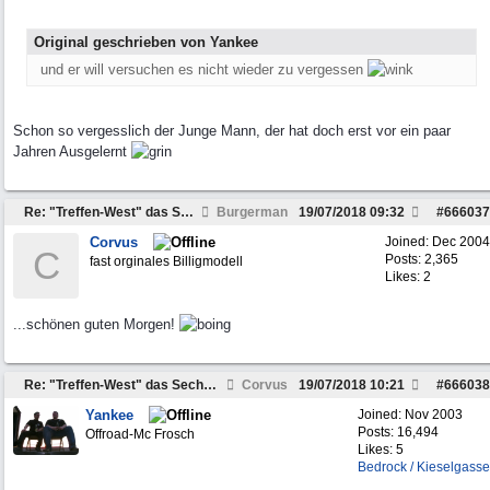
Original geschrieben von Yankee
und er will versuchen es nicht wieder zu vergessen
Schon so vergesslich der Junge Mann, der hat doch erst vor ein paar
Jahren Ausgelernt
Re: "Treffen-West" das Sechste am 3.-5. August 2018
Burgerman
19/07/2018
09:32
#
666037
Corvus
Joined:
Dec 2004
C
Posts: 2,365
fast orginales Billigmodell
Likes: 2
...schönen guten Morgen!
Re: "Treffen-West" das Sechste am 3.-5. August 2018
Corvus
19/07/2018
10:21
#
666038
Yankee
Joined:
Nov 2003
Posts: 16,494
Offroad-Mc Frosch
Likes: 5
Bedrock / Kieselgasse