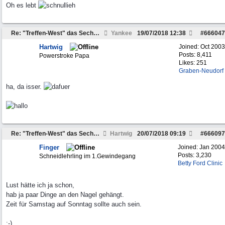
Oh es lebt
Re: "Treffen-West" das Sechste am 3.-5. August 2018
Yankee
19/07/2018
12:38
#
666047
Hartwig
Joined:
Oct 2003
Posts: 8,411
Powerstroke Papa
Likes: 251
Graben-Neudorf
ha, da isser.
Re: "Treffen-West" das Sechste am 3.-5. August 2018
Hartwig
20/07/2018
09:19
#
666097
Finger
Joined:
Jan 2004
Posts: 3,230
Schneidlehrling im 1.Gewindegang
Betty Ford Clinic
Lust hätte ich ja schon,
hab ja paar Dinge an den Nagel gehängt.
Zeit für Samstag auf Sonntag sollte auch sein.
:-)