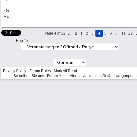
LG
Ralf
Page 4 of 12
1
2
3
4
5
6
…
11
12
Hop To
Privacy Policy
·
Forum Rules
·
Mark All Read
Schreiben Sie uns
·
Forum Help
·
Viermalvier.de, das Geländewagenporta