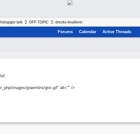
hängiger talk
OFF-TOPIC
drecks-knallerei
Forums
Calendar
Active Threads
tel.
_php/images/graemlins/grin.gif" alt="" />