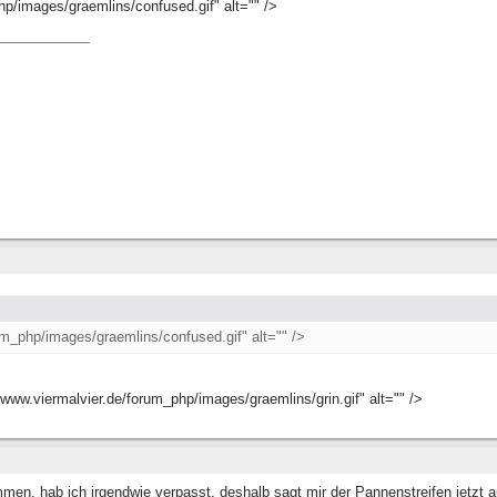
p/images/graemlins/confused.gif" alt="" />
um_php/images/graemlins/confused.gif" alt="" />
/www.viermalvier.de/forum_php/images/graemlins/grin.gif" alt="" />
en, hab ich irgendwie verpasst, deshalb sagt mir der Pannenstreifen jetzt a