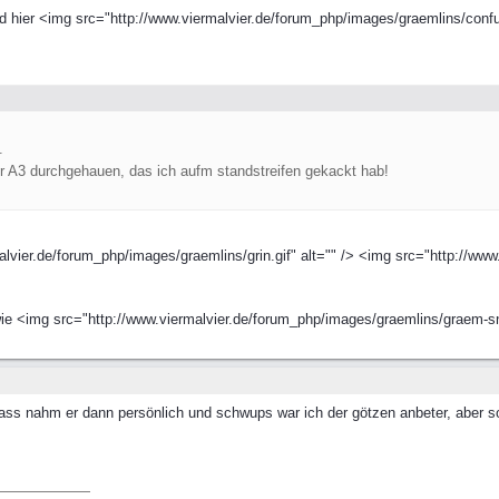
hier <img src="http://www.viermalvier.de/forum_php/images/graemlins/confus
!
.
r A3 durchgehauen, das ich aufm standstreifen gekackt hab!
lvier.de/forum_php/images/graemlins/grin.gif" alt="" /> <img src="http://www
e <img src="http://www.viermalvier.de/forum_php/images/graemlins/graem-sno
ass nahm er dann persönlich und schwups war ich der götzen anbeter, aber so g