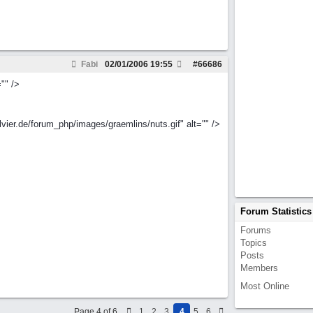
Fabi
02/01/2006
19:55
#
66686
"" />
ier.de/forum_php/images/graemlins/nuts.gif" alt="" />
Forum Statistics
Forums
Topics
Posts
Members
Most Online
Page 4 of 6
1
2
3
4
5
6