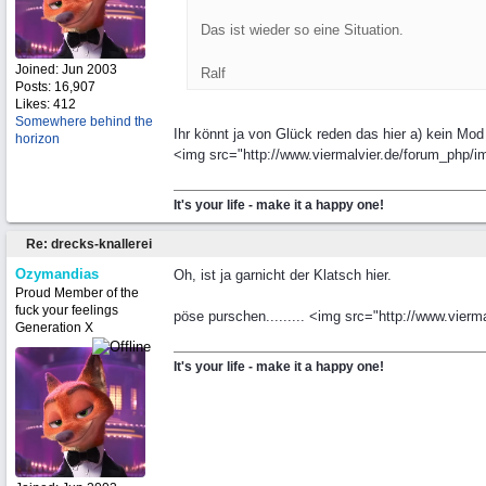
Das ist wieder so eine Situation.
Joined:
Jun 2003
Ralf
Posts: 16,907
Likes: 412
Somewhere behind the
Ihr könnt ja von Glück reden das hier a) kein Mo
horizon
<img src="http://www.viermalvier.de/forum_php/im
It's your life - make it a happy one!
Re: drecks-knallerei
Ozymandias
Oh, ist ja garnicht der Klatsch hier.
Proud Member of the
fuck your feelings
pöse purschen......... <img src="http://www.vierm
Generation X
It's your life - make it a happy one!