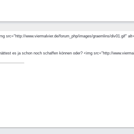
 src="http://www.viermalvier.de/forum_php/images/graemlins/div01.gif" alt=
ättest es ja schon noch schaffen können oder? <img src="http://www.viermalv