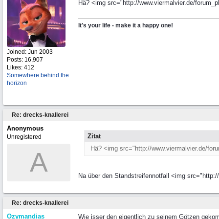
Hä? <img src="http://www.viermalvier.de/forum_ph
It's your life - make it a happy one!
Joined:
Jun 2003
Posts: 16,907
Likes: 412
Somewhere behind the
horizon
Re: drecks-knallerei
Anonymous
Zitat
Unregistered
Hä? <img src="http://www.viermalvier.de/for
A
Na über den Standstreifennotfall <img src="http:/
Re: drecks-knallerei
Ozymandias
Wie isser den eigentlich zu seinem Götzen gekomm