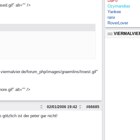
DaPo
ed.gif" alt="" />
Ozymandias
Yankee
ranx
RoverLover
:::: VIERMALVI
.viermalvier.de/forum_php/images/graemlins/troest.gif"
re.gif" alt="" />
02/01/2006
19:42
#
66685
ötzlich ist der peter gar nicht!