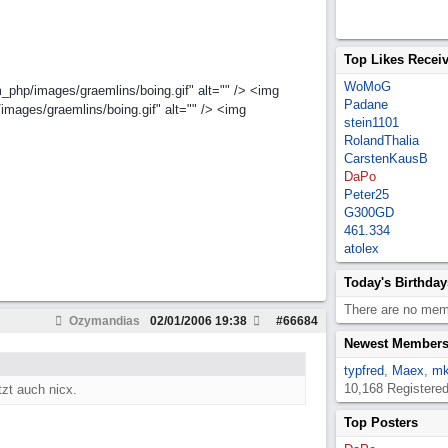
Top Likes Recei
WoMoG
m_php/images/graemlins/boing.gif" alt="" /> <img
Padane
images/graemlins/boing.gif" alt="" /> <img
stein1101
RolandThalia
CarstenKausB
DaPo
Peter25
G300GD
461.334
atolex
Today's Birthday
There are no memb
Ozymandias
02/01/2006
19:38
#
66684
Newest Member
typfred
,
Maex
,
mk
10,168 Registere
zt auch nicx.
Top Posters