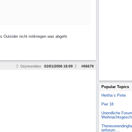
es Outsider nicht mitkriegen was abgeht.
Ozymandias
02/01/2006
18:09
#
66679
Popular Topics
Hertha`s Pinte
Pier 18
Unendliche Forum
Weihnachtsgesch
Theneverendingfai
ierforum....