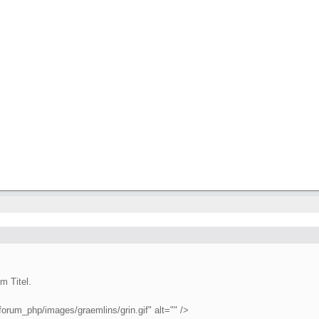
m Titel.
forum_php/images/graemlins/grin.gif" alt="" />