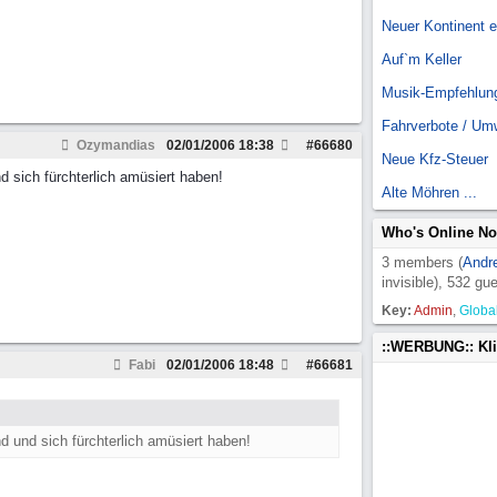
Neuer Kontinent 
Auf`m Keller
Musik-Empfehlun
Fahrverbote / Um
Ozymandias
02/01/2006
18:38
#
66680
Neue Kfz-Steuer
nd sich fürchterlich amüsiert haben!
Alte Möhren ...
Who's Online N
3 members (
Andr
invisible), 532 gu
Key:
Admin
,
Globa
::WERBUNG:: Kl
Fabi
02/01/2006
18:48
#
66681
nd und sich fürchterlich amüsiert haben!