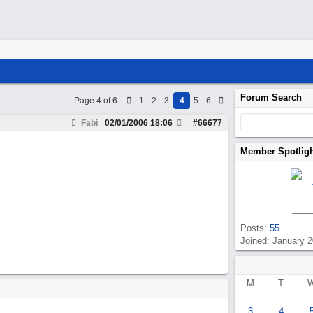
Forum Search
Page 4 of 6
1
2
3
4
5
6
Fabi
02/01/2006
18:06
#
66677
Member Spotlig
Posts:
55
Joined: January 
M
T
3
4