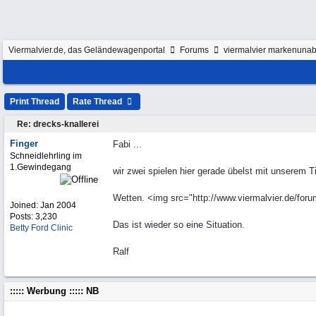
Viermalvier.de, das Geländewagenportal
Forums
viermalvier markenunab
Print Thread
Rate Thread
Re: drecks-knallerei
Finger
Fabi ...
Schneidlehrling im
1.Gewindegang
wir zwei spielen hier gerade übelst mit unserem Ti
Wetten. <img src="http://www.viermalvier.de/forum
Joined:
Jan 2004
Posts: 3,230
Das ist wieder so eine Situation.
Betty Ford Clinic
Ralf
::::: Werbung ::::: NB