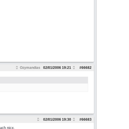
Ozymandias
02/01/2006
19:21
#
66682
02/01/2006
19:30
#
66683
uch nicx.