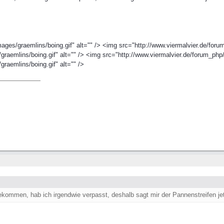
ages/graemlins/boing.gif" alt="" /> <img src="http://www.viermalvier.de/foru
graemlins/boing.gif" alt="" /> <img src="http://www.viermalvier.de/forum_php/
raemlins/boing.gif" alt="" />
kommen, hab ich irgendwie verpasst, deshalb sagt mir der Pannenstreifen jet