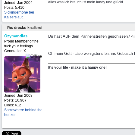
alles was ich brauch ist mein landy und glück!
Joined:
Jan 2004
Posts: 5,410
Sickingerhöhe bei
Kaiserslaut...
Re: drecks-knallerei
Ozymandias
Du hast AUF dem Pannenstreifen geschissen? <img
Proud Member of the
fuck your feelings
Generation X
Oh mein Gott - also wenigstens bis ins Gebüsch h
It's your life - make it a happy one!
Joined:
Jun 2003
Posts: 16,907
Likes: 412
Somewhere behind the
horizon