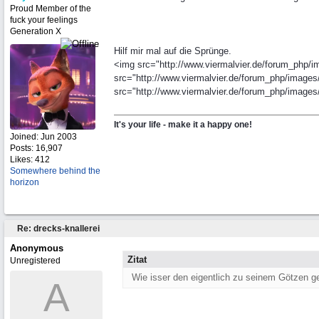
Proud Member of the
fuck your feelings
Generation X
Hilf mir mal auf die Sprünge.
<img src="http://www.viermalvier.de/forum_php/im
src="http://www.viermalvier.de/forum_php/images/
src="http://www.viermalvier.de/forum_php/images/g
It's your life - make it a happy one!
Joined:
Jun 2003
Posts: 16,907
Likes: 412
Somewhere behind the
horizon
Re: drecks-knallerei
Anonymous
Zitat
Unregistered
Wie isser den eigentlich zu seinem Götzen ge
A