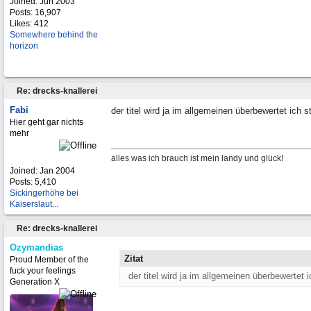
Joined:
Jun 2003
Posts: 16,907
Likes: 412
Somewhere behind the
horizon
Re: drecks-knallerei
Fabi
der titel wird ja im allgemeinen überbewertet ich 
Hier geht gar nichts
mehr
alles was ich brauch ist mein landy und glück!
Joined:
Jan 2004
Posts: 5,410
Sickingerhöhe bei
Kaiserslaut...
Re: drecks-knallerei
Ozymandias
Zitat
Proud Member of the
fuck your feelings
der titel wird ja im allgemeinen überbewertet 
Generation X