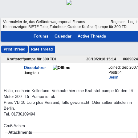
Viermalvier.de, das Geländewagenportal
Forums
Register
Log I
Kleinanzeigen
BIETE Teile, Zubehoer, Outdoor
Kraftstoffpumpe für 300 TDi
Forums
Calendar
Active Threads
Print Thread
Rate Thread
Kraftstoffpumpe für 300 TDi
20/10/2018
15:14
#
669024
Discofahrer
Joined:
Sep 2007
Posts: 4
Jungfrau
Berlin
Hallo, noch ein Kellerfund. Verkaufe hier eine Kraftstoffpumpe für den LR
Motor 300 TDi. Pumpe ist ok !
Preis VB 10 Euro plus Versand, falls gewünscht. Oder selber abholen in
Berlin.
Tel. 01736109494
Gruß Achim
Attachments