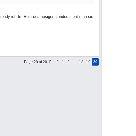
rendy ist. Im Rest des riesigen Landes sieht man sie
Page 20 of 20
1
2
…
18
19
20