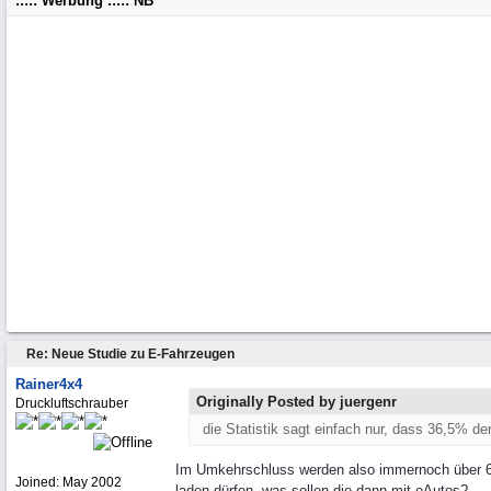
::::: Werbung ::::: NB
Re: Neue Studie zu E-Fahrzeugen
Rainer4x4
Originally Posted by juergenr
Druckluftschrauber
die Statistik sagt einfach nur, dass 36,5% d
Im Umkehrschluss werden also immernoch über 60
Joined:
May 2002
laden dürfen, was sollen die dann mit eAutos?