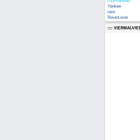
Ozymandias
Yankee
ranx
RoverLover
:::: VIERMALVI