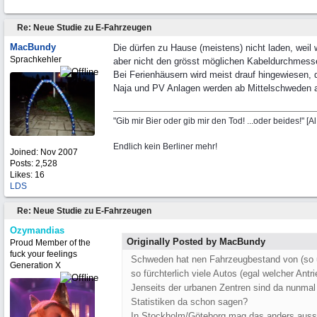
Re: Neue Studie zu E-Fahrzeugen
MacBundy
Die dürfen zu Hause (meistens) nicht laden, weil
Sprachkehler
aber nicht den grösst möglichen Kabeldurchmesser
Bei Ferienhäusern wird meist drauf hingewiesen, 
Naja und PV Anlagen werden ab Mittelschweden au
"Gib mir Bier oder gib mir den Tod! ...oder beides!" [A
Endlich kein Berliner mehr!
Joined:
Nov 2007
Posts: 2,528
Likes: 16
LDS
Re: Neue Studie zu E-Fahrzeugen
Ozymandias
Originally Posted by MacBundy
Proud Member of the
fuck your feelings
Schweden hat nen Fahrzeugbestand von (so u
Generation X
so fürchterlich viele Autos (egal welcher Ant
Jenseits der urbanen Zentren sind da nunmal
Statistiken da schon sagen?
In Stockholm/Göteborg mag das anders aus