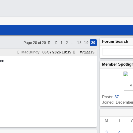
Forum Search
Page 20 of 20
1
2
…
18
19
20
MacBundy
06/07/2026
18:35
#
712235
n.....
Member Spotlig
A
Posts:
37
Joined: Decembe
M
T
3
4