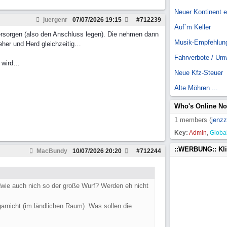
Neuer Kontinent 
juergenr
07/07/2026
19:15
#
712239
Auf`m Keller
versorgen (also den Anschluss legen). Die nehmen dann
Musik-Empfehlun
eher und Herd gleichzeitig…
Fahrverbote / Um
r wird…
Neue Kfz-Steuer
Alte Möhren ...
Who's Online N
1 members (
jenzz
Key:
Admin
,
Globa
::WERBUNG:: Kl
MacBundy
10/07/2026
20:20
#
712244
wie auch nich so der große Wurf? Werden eh nicht
arnicht (im ländlichen Raum). Was sollen die