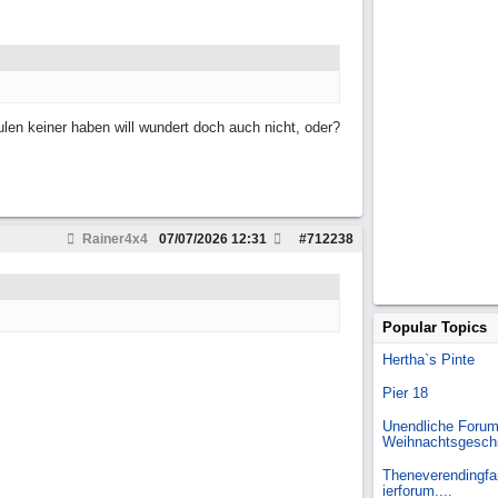
len keiner haben will wundert doch auch nicht, oder?
Rainer4x4
07/07/2026
12:31
#
712238
Popular Topics
Hertha`s Pinte
Pier 18
Unendliche Forum
Weihnachtsgesch
Theneverendingfai
ierforum....