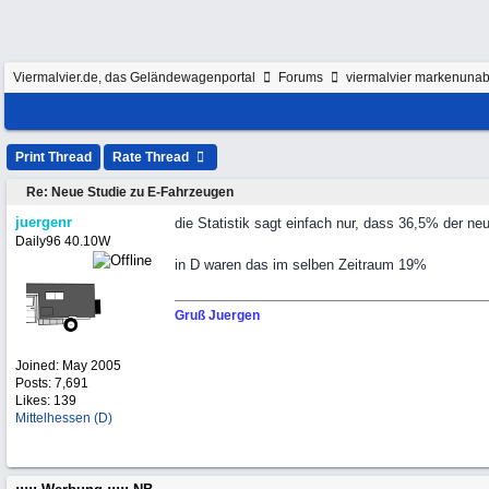
Viermalvier.de, das Geländewagenportal
Forums
viermalvier markenunab
Print Thread
Rate Thread
Re: Neue Studie zu E-Fahrzeugen
juergenr
die Statistik sagt einfach nur, dass 36,5% der n
Daily96 40.10W
in D waren das im selben Zeitraum 19%
Gruß Juergen
Joined:
May 2005
Posts: 7,691
Likes: 139
Mittelhessen (D)