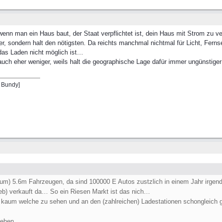
 wenn man ein Haus baut, der Staat verpflichtet ist, dein Haus mit Strom zu 
, sondern halt den nötigsten. Da reichts manchmal nichtmal für Licht, Ferns
das Laden nicht möglich ist…
ch eher weniger, weils halt die geographische Lage dafür immer ungünstige
l Bundy]
m) 5.6m Fahrzeugen, da sind 100000 E Autos zustzlich in einem Jahr irgend
rieb) verkauft da… So ein Riesen Markt ist das nich…
 kaum welche zu sehen und an den (zahlreichen) Ladestationen schongleich g
sehen….