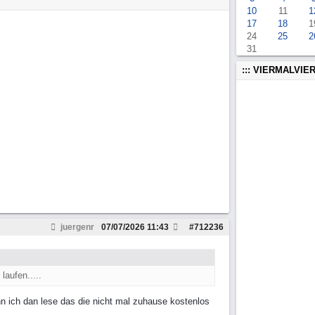
10
11
1
17
18
1
24
25
2
31
::: VIERMALVIER
juergenr
07/07/2026
11:43
#
712236
aufen.....
 ich dan lese das die nicht mal zuhause kostenlos