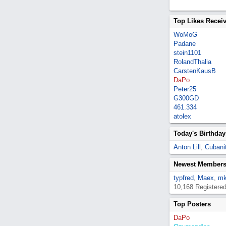
Top Likes Recei
WoMoG
Padane
stein1101
RolandThalia
CarstenKausB
DaPo
Peter25
G300GD
461.334
atolex
Today's Birthday
Anton Lill
,
Cubanit
Newest Member
typfred
,
Maex
,
mk
10,168 Registere
Top Posters
DaPo