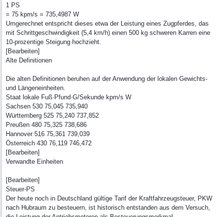
1 PS
= 75 kpm/s = 735,4987 W
Umgerechnet entspricht dieses etwa der Leistung eines Zugpferdes, das
mit Schrittgeschwindigkeit (5,4 km/h) einen 500 kg schweren Karren eine
10-prozentige Steigung hochzieht.
[Bearbeiten]
Alte Definitionen
Die alten Definitionen beruhen auf der Anwendung der lokalen Gewichts-
und Längeneinheiten.
Staat lokale Fuß·Pfund·G/Sekunde kpm/s W
Sachsen 530 75,045 735,940
Württemberg 525 75,240 737,852
Preußen 480 75,325 738,686
Hannover 516 75,361 739,039
Österreich 430 76,119 746,472
[Bearbeiten]
Verwandte Einheiten
[Bearbeiten]
Steuer-PS
Der heute noch in Deutschland gültige Tarif der Kraftfahrzeugsteuer, PKW
nach Hubraum zu besteuern, ist historisch entstanden aus dem Versuch,
die Leistung der Antriebsmotoren als Besteuerungsmerkmal