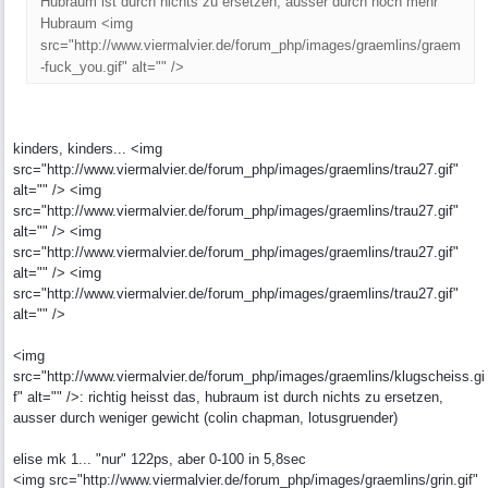
Hubraum ist durch nichts zu ersetzen, ausser durch noch mehr
Hubraum <img
src="http://www.viermalvier.de/forum_php/images/graemlins/graem
-fuck_you.gif" alt="" />
kinders, kinders... <img
src="http://www.viermalvier.de/forum_php/images/graemlins/trau27.gif"
alt="" /> <img
src="http://www.viermalvier.de/forum_php/images/graemlins/trau27.gif"
alt="" /> <img
src="http://www.viermalvier.de/forum_php/images/graemlins/trau27.gif"
alt="" /> <img
src="http://www.viermalvier.de/forum_php/images/graemlins/trau27.gif"
alt="" />
<img
src="http://www.viermalvier.de/forum_php/images/graemlins/klugscheiss.gi
f" alt="" />: richtig heisst das, hubraum ist durch nichts zu ersetzen,
ausser durch weniger gewicht (colin chapman, lotusgruender)
elise mk 1... "nur" 122ps, aber 0-100 in 5,8sec
<img src="http://www.viermalvier.de/forum_php/images/graemlins/grin.gif"