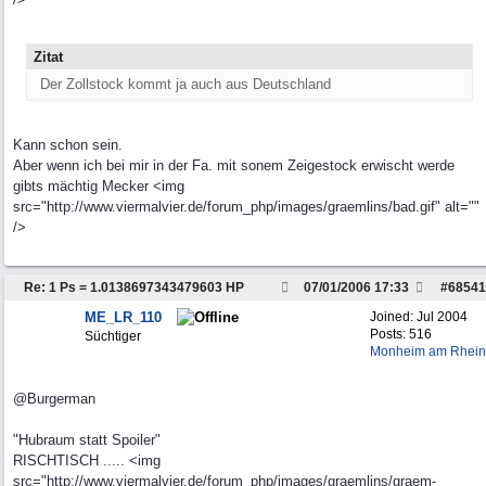
Zitat
Der Zollstock kommt ja auch aus Deutschland
Kann schon sein.
Aber wenn ich bei mir in der Fa. mit sonem Zeigestock erwischt werde
gibts mächtig Mecker <img
src="http://www.viermalvier.de/forum_php/images/graemlins/bad.gif" alt=""
/>
Re: 1 Ps = 1.0138697343479603 HP
07/01/2006
17:33
#
68541
ME_LR_110
Joined:
Jul 2004
Posts: 516
Süchtiger
Monheim am Rhein
@Burgerman
"Hubraum statt Spoiler"
RISCHTISCH ..... <img
src="http://www.viermalvier.de/forum_php/images/graemlins/graem-