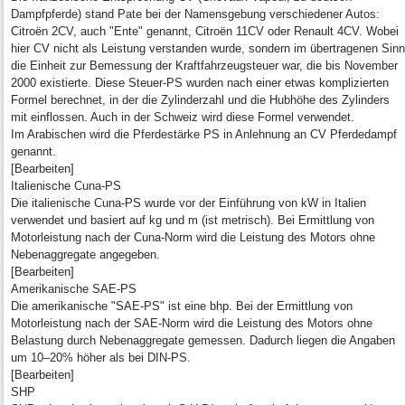
Dampfpferde) stand Pate bei der Namensgebung verschiedener Autos:
Citroën 2CV, auch "Ente" genannt, Citroën 11CV oder Renault 4CV. Wobei
hier CV nicht als Leistung verstanden wurde, sondern im übertragenen Sinn
die Einheit zur Bemessung der Kraftfahrzeugsteuer war, die bis November
2000 existierte. Diese Steuer-PS wurden nach einer etwas komplizierten
Formel berechnet, in der die Zylinderzahl und die Hubhöhe des Zylinders
mit einflossen. Auch in der Schweiz wird diese Formel verwendet.
Im Arabischen wird die Pferdestärke PS in Anlehnung an CV Pferdedampf
genannt.
[Bearbeiten]
Italienische Cuna-PS
Die italienische Cuna-PS wurde vor der Einführung von kW in Italien
verwendet und basiert auf kg und m (ist metrisch). Bei Ermittlung von
Motorleistung nach der Cuna-Norm wird die Leistung des Motors ohne
Nebenaggregate angegeben.
[Bearbeiten]
Amerikanische SAE-PS
Die amerikanische "SAE-PS" ist eine bhp. Bei der Ermittlung von
Motorleistung nach der SAE-Norm wird die Leistung des Motors ohne
Belastung durch Nebenaggregate gemessen. Dadurch liegen die Angaben
um 10–20% höher als bei DIN-PS.
[Bearbeiten]
SHP