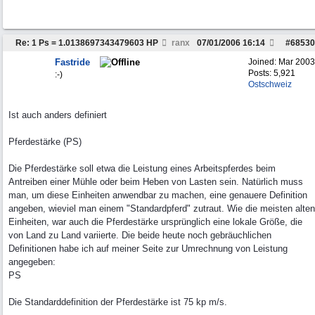
Re: 1 Ps = 1.0138697343479603 HP
ranx
07/01/2006
16:14
#
68530
Fastride
Joined:
Mar 2003
Posts: 5,921
:-)
Ostschweiz
Ist auch anders definiert
Pferdestärke (PS)
Die Pferdestärke soll etwa die Leistung eines Arbeitspferdes beim
Antreiben einer Mühle oder beim Heben von Lasten sein. Natürlich muss
man, um diese Einheiten anwendbar zu machen, eine genauere Definition
angeben, wieviel man einem "Standardpferd" zutraut. Wie die meisten alten
Einheiten, war auch die Pferdestärke ursprünglich eine lokale Größe, die
von Land zu Land variierte. Die beide heute noch gebräuchlichen
Definitionen habe ich auf meiner Seite zur Umrechnung von Leistung
angegeben:
PS
Die Standarddefinition der Pferdestärke ist 75 kp m/s.