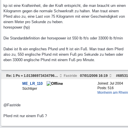
kp ist eine Krafteinheit, die der Kraft entspricht, die man braucht um einen
Kilogramm gegen die normale Schwerkraft zu halten. Man traut einem
Pferd also zu, eine Last von 75 Kilogramm mit einer Geschwindigkeit von
einem Meter pro Sekunde zu heben.
horespower (hp)
Die Standarddefinition der horsepower ist 550 lb ft/s oder 33000 lb ft/min
Dabei ist lb ein englisches Pfund und ft ist ein Fuß. Man traut dem Pferd
also zu, 550 englische Pfund mit einem Fuß pro Sekunde zu heben oder
eben 33000 englische Pfund mit einem Fuß pro Minute.
Re: 1 Ps = 1.0138697343479603 HP
Fastride
07/01/2006
16:19
#
68531
ME_LR_110
Joined:
Jul 2004
Posts: 516
Süchtiger
Monheim am Rhein
@Fastride
Pferd mit nur einem Fuß ?