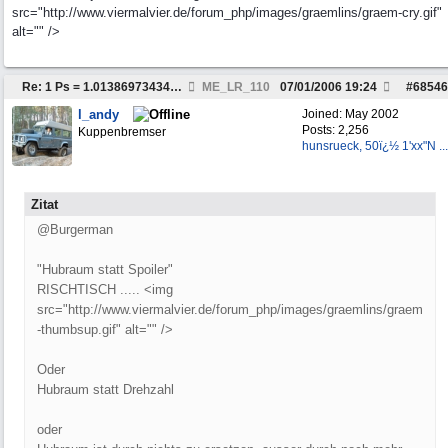
src="http://www.viermalvier.de/forum_php/images/graemlins/graem-cry.gif"
alt="" />
Re: 1 Ps = 1.0138697343479603 HP
ME_LR_110
07/01/2006
19:24
#
68546
l_andy
Joined:
May 2002
Posts: 2,256
Kuppenbremser
hunsrueck, 50ï¿½ 1'xx"N ...
Zitat
@Burgerman
"Hubraum statt Spoiler"
RISCHTISCH ..... <img
src="http://www.viermalvier.de/forum_php/images/graemlins/graem
-thumbsup.gif" alt="" />
Oder
Hubraum statt Drehzahl
oder