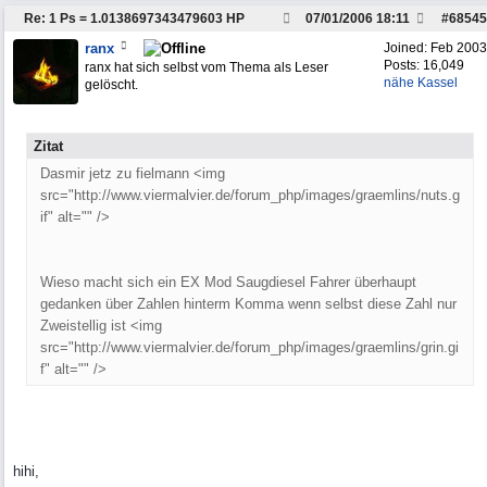
Re: 1 Ps = 1.0138697343479603 HP
07/01/2006
18:11
#
68545
ranx
Joined:
Feb 2003
Posts: 16,049
ranx hat sich selbst vom Thema als Leser
nähe Kassel
gelöscht.
Zitat
Dasmir jetz zu fielmann <img
src="http://www.viermalvier.de/forum_php/images/graemlins/nuts.g
if" alt="" />
Wieso macht sich ein EX Mod Saugdiesel Fahrer überhaupt
gedanken über Zahlen hinterm Komma wenn selbst diese Zahl nur
Zweistellig ist <img
src="http://www.viermalvier.de/forum_php/images/graemlins/grin.gi
f" alt="" />
hihi,