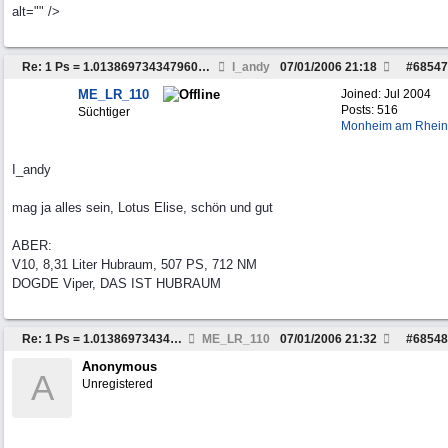
alt="" />
Re: 1 Ps = 1.0138697343479603 HP
l_andy
07/01/2006
21:18
#
68547
ME_LR_110
Joined:
Jul 2004
Posts: 516
Süchtiger
Monheim am Rhein
I_andy
mag ja alles sein, Lotus Elise, schön und gut
ABER:
V10, 8,31 Liter Hubraum, 507 PS, 712 NM
DOGDE Viper, DAS IST HUBRAUM
Re: 1 Ps = 1.0138697343479603 HP
ME_LR_110
07/01/2006
21:32
#
68548
Anonymous
A
Unregistered