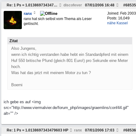
Re: 1 Ps = 1.0138697343479603 HP
discofever
07/01/2006
16:48
#
68535
ranx
Joined:
Feb 2003
Posts: 16,049
ranx hat sich selbst vom Thema als Leser
nähe Kassel
gelöscht.
Zitat
Also Jungens,
wenn ich richtig verstanden habe hebt ein Standardpferd mit einem
Huf 550 britische Pfund (gleich 801 Euro!) pro Sekunde eine Meter
hoch.
Was hat das jetzt mit meinem Motor zu tun ?
Boerni
ich gebe es auf <img
src="http://www.viermalvier.de/forum_php/images/graemlins/conf44.gif"
alt="" />
Re: 1 Ps = 1.0138697343479603 HP
ranx
07/01/2006
17:03
#
68536