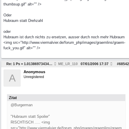
thumbsup.gif" alt="" />
Oder
Hubraum statt Drehzahl
oder
Hubraum ist durch nichts zu ersetzen, ausser durch noch mehr Hubraum
<img src="http://www.viermalvier.de/forum_php/images/graemlins/graem-
fuck_you.gif" alt="" />
Re: 1 Ps = 1.0138697343479603 HP
ME_LR_110
07/01/2006
17:37
#
68542
Anonymous
A
Unregistered
Zitat
@Burgerman
"Hubraum statt Spoiler"
RISCHTISCH ..... <img
src="http://www.viermalvier.de/forum_php/images/graemlins/graem