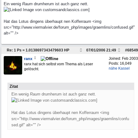
Ein wenig
Raum
drumherum ist auch ganz nett.
Hat das Lotus dingens überhaupt nen Koffer
raum
<img
src="http://www.viermalvier.de/forum_php/images/graemlins/confused.gif"
alt="" />
Re: 1 Ps = 1.0138697343479603 HP
07/01/2006
21:49
#
68549
ranx
Joined:
Feb 2003
Posts: 16,049
ranx hat sich selbst vom Thema als Leser
nähe Kassel
gelöscht.
Zitat
Ein wenig
Raum
drumherum ist auch ganz nett.
Hat das Lotus dingens überhaupt nen Koffer
raum
<img
src="http://www.viermalvier.de/forum_php/images/graemlins/confu
sed.gif" alt="" />