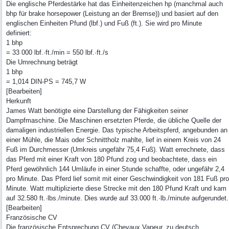
Die englische Pferdestärke hat das Einheitenzeichen hp (manchmal auch
bhp für brake horsepower (Leistung an der Bremse)) und basiert auf den
englischen Einheiten Pfund (lbf.) und Fuß (ft.). Sie wird pro Minute
definiert:
1 bhp
= 33 000 lbf.·ft./min = 550 lbf.·ft./s
Die Umrechnung beträgt
1 bhp
= 1,014 DIN-PS = 745,7 W
[Bearbeiten]
Herkunft
James Watt benötigte eine Darstellung der Fähigkeiten seiner
Dampfmaschine. Die Maschinen ersetzten Pferde, die übliche Quelle der
damaligen industriellen Energie. Das typische Arbeitspferd, angebunden an
einer Mühle, die Mais oder Schnittholz mahlte, lief in einem Kreis von 24
Fuß im Durchmesser (Umkreis ungefähr 75,4 Fuß). Watt errechnete, dass
das Pferd mit einer Kraft von 180 Pfund zog und beobachtete, dass ein
Pferd gewöhnlich 144 Umläufe in einer Stunde schaffte, oder ungefähr 2,4
pro Minute. Das Pferd lief somit mit einer Geschwindigkeit von 181 Fuß pro
Minute. Watt multiplizierte diese Strecke mit den 180 Pfund Kraft und kam
auf 32.580 ft.·lbs./minute. Dies wurde auf 33.000 ft.·lb./minute aufgerundet.
[Bearbeiten]
Französische CV
Die französische Entsprechung CV (Chevaux Vapeur, zu deutsch