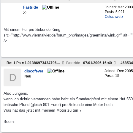
Fastride
Joined:
Mar 2003
Posts: 5,921
:-)
Ostschweiz
Mit einem Huf pro Sekunde <img
src="http://www.viermalvier.de/forum_php/images/graemlins/wink.gif" alt=""
/>
Re: 1 Ps = 1.0138697343479603 HP
Fastride
07/01/2006
16:40
#
68534
discofever
Joined:
Dec 2005
D
Posts: 15
Neu
Also Jungens,
wenn ich richtig verstanden habe hebt ein Standardpferd mit einem Huf 550
britische Pfund (gleich 801 Euro!) pro Sekunde eine Meter hoch.
Was hat das jetzt mit meinem Motor zu tun ?
Boerni