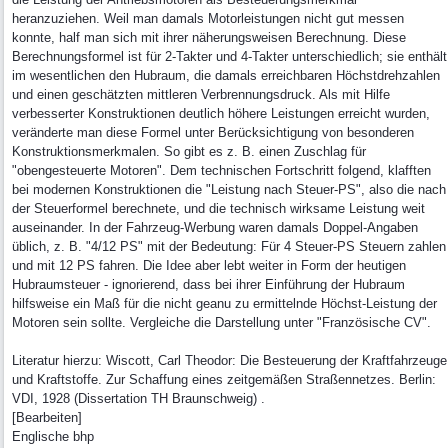
heranzuziehen. Weil man damals Motorleistungen nicht gut messen
konnte, half man sich mit ihrer näherungsweisen Berechnung. Diese
Berechnungsformel ist für 2-Takter und 4-Takter unterschiedlich; sie enthält
im wesentlichen den Hubraum, die damals erreichbaren Höchstdrehzahlen
und einen geschätzten mittleren Verbrennungsdruck. Als mit Hilfe
verbesserter Konstruktionen deutlich höhere Leistungen erreicht wurden,
veränderte man diese Formel unter Berücksichtigung von besonderen
Konstruktionsmerkmalen. So gibt es z. B. einen Zuschlag für
"obengesteuerte Motoren". Dem technischen Fortschritt folgend, klafften
bei modernen Konstruktionen die "Leistung nach Steuer-PS", also die nach
der Steuerformel berechnete, und die technisch wirksame Leistung weit
auseinander. In der Fahrzeug-Werbung waren damals Doppel-Angaben
üblich, z. B. "4/12 PS" mit der Bedeutung: Für 4 Steuer-PS Steuern zahlen
und mit 12 PS fahren. Die Idee aber lebt weiter in Form der heutigen
Hubraumsteuer - ignorierend, dass bei ihrer Einführung der Hubraum
hilfsweise ein Maß für die nicht geanu zu ermittelnde Höchst-Leistung der
Motoren sein sollte. Vergleiche die Darstellung unter "Französische CV".
Literatur hierzu: Wiscott, Carl Theodor: Die Besteuerung der Kraftfahrzeuge
und Kraftstoffe. Zur Schaffung eines zeitgemäßen Straßennetzes. Berlin:
VDI, 1928 (Dissertation TH Braunschweig) .
[Bearbeiten]
Englische bhp