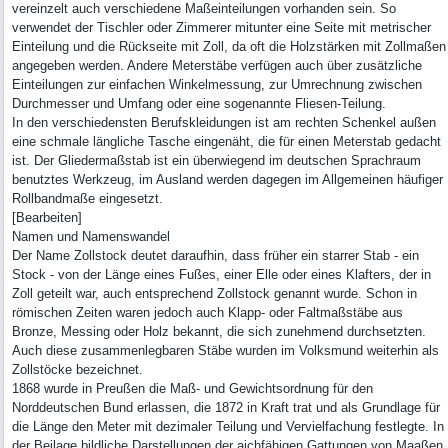
vereinzelt auch verschiedene Maßeinteilungen vorhanden sein. So
verwendet der Tischler oder Zimmerer mitunter eine Seite mit metrischer
Einteilung und die Rückseite mit Zoll, da oft die Holzstärken mit Zollmaßen
angegeben werden. Andere Meterstäbe verfügen auch über zusätzliche
Einteilungen zur einfachen Winkelmessung, zur Umrechnung zwischen
Durchmesser und Umfang oder eine sogenannte Fliesen-Teilung.
In den verschiedensten Berufskleidungen ist am rechten Schenkel außen
eine schmale längliche Tasche eingenäht, die für einen Meterstab gedacht
ist. Der Gliedermaßstab ist ein überwiegend im deutschen Sprachraum
benutztes Werkzeug, im Ausland werden dagegen im Allgemeinen häufiger
Rollbandmaße eingesetzt.
[Bearbeiten]
Namen und Namenswandel
Der Name Zollstock deutet daraufhin, dass früher ein starrer Stab - ein
Stock - von der Länge eines Fußes, einer Elle oder eines Klafters, der in
Zoll geteilt war, auch entsprechend Zollstock genannt wurde. Schon in
römischen Zeiten waren jedoch auch Klapp- oder Faltmaßstäbe aus
Bronze, Messing oder Holz bekannt, die sich zunehmend durchsetzten.
Auch diese zusammenlegbaren Stäbe wurden im Volksmund weiterhin als
Zollstöcke bezeichnet.
1868 wurde in Preußen die Maß- und Gewichtsordnung für den
Norddeutschen Bund erlassen, die 1872 in Kraft trat und als Grundlage für
die Länge den Meter mit dezimaler Teilung und Vervielfachung festlegte. In
der Beilage bildliche Darstellungen der aichfähigen Gattungen von Maaßen