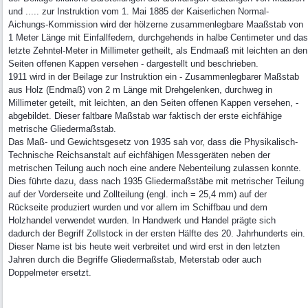
und ..... zur Instruktion vom 1. Mai 1885 der Kaiserlichen Normal-
Aichungs-Kommission wird der hölzerne zusammenlegbare Maaßstab von
1 Meter Länge mit Einfallfedern, durchgehends in halbe Centimeter und das
letzte Zehntel-Meter in Millimeter getheilt, als Endmaaß mit leichten an den
Seiten offenen Kappen versehen - dargestellt und beschrieben.
1911 wird in der Beilage zur Instruktion ein - Zusammenlegbarer Maßstab
aus Holz (Endmaß) von 2 m Länge mit Drehgelenken, durchweg in
Millimeter geteilt, mit leichten, an den Seiten offenen Kappen versehen, -
abgebildet. Dieser faltbare Maßstab war faktisch der erste eichfähige
metrische Gliedermaßstab.
Das Maß- und Gewichtsgesetz von 1935 sah vor, dass die Physikalisch-
Technische Reichsanstalt auf eichfähigen Messgeräten neben der
metrischen Teilung auch noch eine andere Nebenteilung zulassen konnte.
Dies führte dazu, dass nach 1935 Gliedermaßstäbe mit metrischer Teilung
auf der Vorderseite und Zollteilung (engl. inch = 25,4 mm) auf der
Rückseite produziert wurden und vor allem im Schiffbau und dem
Holzhandel verwendet wurden. In Handwerk und Handel prägte sich
dadurch der Begriff Zollstock in der ersten Hälfte des 20. Jahrhunderts ein.
Dieser Name ist bis heute weit verbreitet und wird erst in den letzten
Jahren durch die Begriffe Gliedermaßstab, Meterstab oder auch
Doppelmeter ersetzt.