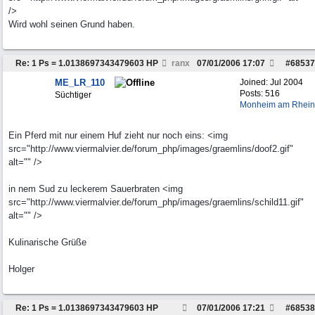
/>
Wird wohl seinen Grund haben.
Re: 1 Ps = 1.0138697343479603 HP
ranx
07/01/2006
17:07
#
68537
ME_LR_110
Joined:
Jul 2004
Posts: 516
Süchtiger
Monheim am Rhein
Ein Pferd mit nur einem Huf zieht nur noch eins: <img
src="http://www.viermalvier.de/forum_php/images/graemlins/doof2.gif"
alt="" />
in nem Sud zu leckerem Sauerbraten <img
src="http://www.viermalvier.de/forum_php/images/graemlins/schild11.gif"
alt="" />
Kulinarische Grüße
Holger
Re: 1 Ps = 1.0138697343479603 HP
07/01/2006
17:21
#
68538