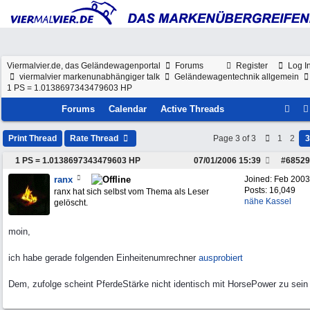
Viermalvier.de, das Geländewagenportal
Forums
Register
Log I
viermalvier markenunabhängiger talk
Geländewagentechnik allgemein
1 PS = 1.0138697343479603 HP
Forums
Calendar
Active Threads
Print Thread
Rate Thread
Page 3 of 3
1
2
3
1 PS = 1.0138697343479603 HP
07/01/2006
15:39
#
68529
ranx
Joined:
Feb 2003
Posts: 16,049
ranx hat sich selbst vom Thema als Leser
nähe Kassel
gelöscht.
moin,
ich habe gerade folgenden Einheitenumrechner
ausprobiert
Dem, zufolge scheint PferdeStärke nicht identisch mit HorsePower zu sein