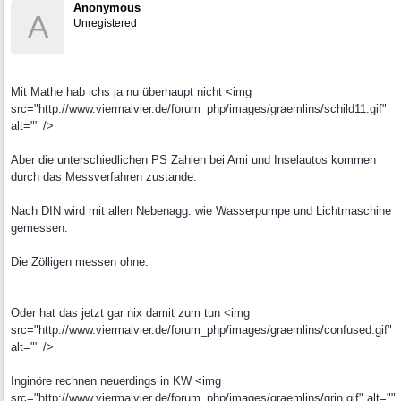
Anonymous
A
Unregistered
Mit Mathe hab ichs ja nu überhaupt nicht <img
src="http://www.viermalvier.de/forum_php/images/graemlins/schild11.gif"
alt="" />
Aber die unterschiedlichen PS Zahlen bei Ami und Inselautos kommen
durch das Messverfahren zustande.
Nach DIN wird mit allen Nebenagg. wie Wasserpumpe und Lichtmaschine
gemessen.
Die Zölligen messen ohne.
Oder hat das jetzt gar nix damit zum tun <img
src="http://www.viermalvier.de/forum_php/images/graemlins/confused.gif"
alt="" />
Inginöre rechnen neuerdings in KW <img
src="http://www.viermalvier.de/forum_php/images/graemlins/grin.gif" alt=""