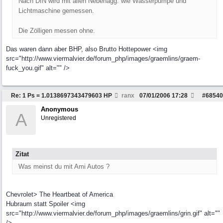
Nach DIN wird mit allen Nebenagg. wie Wasserpumpe und
Lichtmaschine gemessen.
Die Zölligen messen ohne.
Das waren dann aber BHP, also Brutto Hottepower <img
src="http://www.viermalvier.de/forum_php/images/graemlins/graem-
fuck_you.gif" alt="" />
Re: 1 Ps = 1.0138697343479603 HP
ranx
07/01/2006
17:28
#
68540
Anonymous
A
Unregistered
Zitat
Was meinst du mit Ami Autos ?
Chevrolet> The Heartbeat of America
Hubraum statt Spoiler <img
src="http://www.viermalvier.de/forum_php/images/graemlins/grin.gif" alt=""
/>