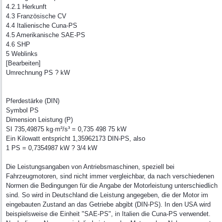
4.2.1 Herkunft
4.3 Französische CV
4.4 Italienische Cuna-PS
4.5 Amerikanische SAE-PS
4.6 SHP
5 Weblinks
[Bearbeiten]
Umrechnung PS ? kW
Pferdestärke (DIN)
Symbol PS
Dimension Leistung (P)
SI 735,49875 kg·m²/s³ = 0,735 498 75 kW
Ein Kilowatt entspricht 1,35962173 DIN-PS, also
1 PS = 0,7354987 kW ? 3/4 kW
Die Leistungsangaben von Antriebsmaschinen, speziell bei
Fahrzeugmotoren, sind nicht immer vergleichbar, da nach verschiedenen
Normen die Bedingungen für die Angabe der Motorleistung unterschiedlich
sind. So wird in Deutschland die Leistung angegeben, die der Motor im
eingebauten Zustand an das Getriebe abgibt (DIN-PS). In den USA wird
beispielsweise die Einheit "SAE-PS", in Italien die Cuna-PS verwendet.