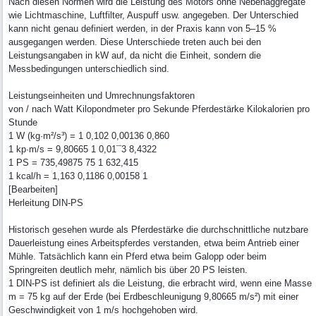
Nach diesen Normen wird die Leistung des Motors ohne Nebenaggregate
wie Lichtmaschine, Luftfilter, Auspuff usw. angegeben. Der Unterschied
kann nicht genau definiert werden, in der Praxis kann von 5–15 %
ausgegangen werden. Diese Unterschiede treten auch bei den
Leistungsangaben in kW auf, da nicht die Einheit, sondern die
Messbedingungen unterschiedlich sind.
Leistungseinheiten und Umrechnungsfaktoren
von / nach Watt Kilopondmeter pro Sekunde Pferdestärke Kilokalorien pro
Stunde
1 W (kg·m²/s³) = 1 0,102 0,00136 0,860
1 kp·m/s = 9,80665 1 0,01¯3 8,4322
1 PS = 735,49875 75 1 632,415
1 kcal/h = 1,163 0,1186 0,00158 1
[Bearbeiten]
Herleitung DIN-PS
Historisch gesehen wurde als Pferdestärke die durchschnittliche nutzbare
Dauerleistung eines Arbeitspferdes verstanden, etwa beim Antrieb einer
Mühle. Tatsächlich kann ein Pferd etwa beim Galopp oder beim
Springreiten deutlich mehr, nämlich bis über 20 PS leisten.
1 DIN-PS ist definiert als die Leistung, die erbracht wird, wenn eine Masse
m = 75 kg auf der Erde (bei Erdbeschleunigung 9,80665 m/s²) mit einer
Geschwindigkeit von 1 m/s hochgehoben wird.