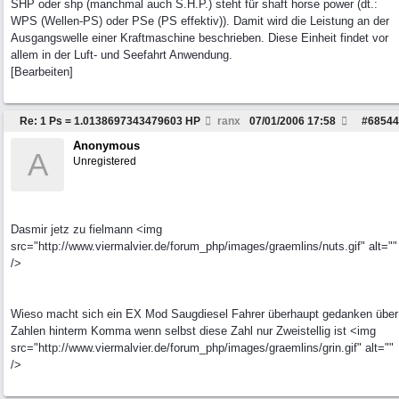
SHP oder shp (manchmal auch S.H.P.) steht für shaft horse power (dt.:
WPS (Wellen-PS) oder PSe (PS effektiv)). Damit wird die Leistung an der
Ausgangswelle einer Kraftmaschine beschrieben. Diese Einheit findet vor
allem in der Luft- und Seefahrt Anwendung.
[Bearbeiten]
Re: 1 Ps = 1.0138697343479603 HP
ranx
07/01/2006
17:58
#
68544
Anonymous
A
Unregistered
Dasmir jetz zu fielmann <img
src="http://www.viermalvier.de/forum_php/images/graemlins/nuts.gif" alt=""
/>
Wieso macht sich ein EX Mod Saugdiesel Fahrer überhaupt gedanken über
Zahlen hinterm Komma wenn selbst diese Zahl nur Zweistellig ist <img
src="http://www.viermalvier.de/forum_php/images/graemlins/grin.gif" alt=""
/>