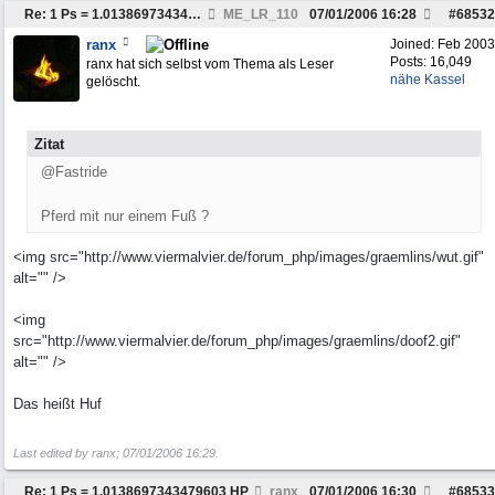
Re: 1 Ps = 1.0138697343479603 HP
ME_LR_110
07/01/2006
16:28
#
68532
ranx
Joined:
Feb 2003
Posts: 16,049
ranx hat sich selbst vom Thema als Leser
nähe Kassel
gelöscht.
Zitat
@Fastride
Pferd mit nur einem Fuß ?
<img src="http://www.viermalvier.de/forum_php/images/graemlins/wut.gif"
alt="" />
<img
src="http://www.viermalvier.de/forum_php/images/graemlins/doof2.gif"
alt="" />
Das heißt Huf
Last edited by ranx;
07/01/2006
16:29
.
Re: 1 Ps = 1.0138697343479603 HP
ranx
07/01/2006
16:30
#
68533