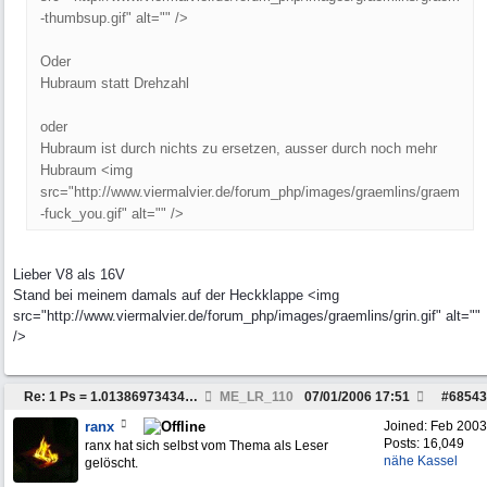
-thumbsup.gif" alt="" />
Oder
Hubraum statt Drehzahl
oder
Hubraum ist durch nichts zu ersetzen, ausser durch noch mehr
Hubraum <img
src="http://www.viermalvier.de/forum_php/images/graemlins/graem
-fuck_you.gif" alt="" />
Lieber V8 als 16V
Stand bei meinem damals auf der Heckklappe <img
src="http://www.viermalvier.de/forum_php/images/graemlins/grin.gif" alt=""
/>
Re: 1 Ps = 1.0138697343479603 HP
ME_LR_110
07/01/2006
17:51
#
68543
ranx
Joined:
Feb 2003
Posts: 16,049
ranx hat sich selbst vom Thema als Leser
nähe Kassel
gelöscht.