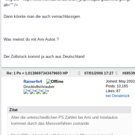
alt="" />
Dann könnte man die auch vernachlässigen.
Was meinst du mit Ami Autos ?
Der Zollstock kommt ja auch aus Deutschland
Re: 1 Ps = 1.0138697343479603 HP
07/01/2006
17:27
#
68539
Rainer4x4
Joined:
May 2002
Posts: 10,165
Druckluftschrauber
Likes: 87
bei Osnabrück
Zitat
Aber die unterschiedlichen PS Zahlen bei Ami und Inselautos
kommen durch das Messverfahren zustande.