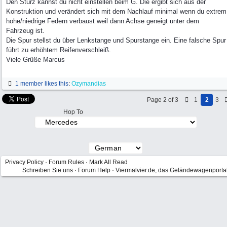
Den Sturz kannst du nicht einstellen beim G. Die ergibt sich aus der
Konstruktion und verändert sich mit dem Nachlauf minimal wenn du extrem
hohe/niedrige Federn verbaust weil dann Achse geneigt unter dem
Fahrzeug ist.
Die Spur stellst du über Lenkstange und Spurstange ein. Eine falsche Spur
führt zu erhöhtem Reifenverschleiß.
Viele Grüße Marcus
1 member likes this
:
Ozymandias
Page 2 of 3
1
2
3
Hop To
Privacy Policy
·
Forum Rules
·
Mark All Read
Schreiben Sie uns
·
Forum Help
·
Viermalvier.de, das Geländewagenporta