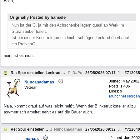
Hallo,
Originally Posted by hansele
Nun ist der G, ja mit den Achschenkellagern quasi ab Werk im
Sturz sauber fixiert.
Ist bei dieser Konstruktion ein leicht schräges Lenkrad überhaupt
ein Problem?
nein, ist es nicht
Re: Spur einstellen-Lenkrad schief, 463
DaPo
26/05/2026
07:17
#
712035
Joined:
May 2002
Nuncanadamas
Posts: 1,406
Veteran
Likes: 9
Münchner Norden
Naja, kommt drauf auf was leicht heißt. Wenn der Blinkerrücksteller allzu
asymetrisch arbeitet nervt es auf die Dauer auch.
Re: Spur einstellen-Lenkrad schief, 463
Nuncanadamas
27/05/2026
09:32
#
712040
Joined:
Jun 2002
marcus