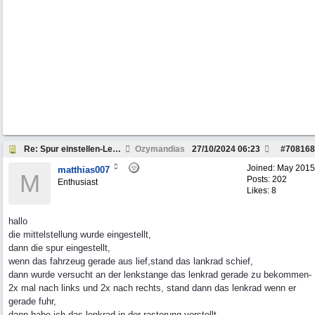
Re: Spur einstellen-Lenkrad schief, 463
Ozymandias
27/10/2024
06:23
#
708168
Joined:
May 2015
matthias007
M
Posts: 202
Enthusiast
Likes: 8
hallo
die mittelstellung wurde eingestellt,
dann die spur eingestellt,
wenn das fahrzeug gerade aus lief,stand das lankrad schief,
dann wurde versucht an der lenkstange das lenkrad gerade zu bekommen-
2x mal nach links und 2x nach rechts, stand dann das lenkrad wenn er
gerade fuhr,
dann habe ich das lenkrad in der rasterung verstellt,