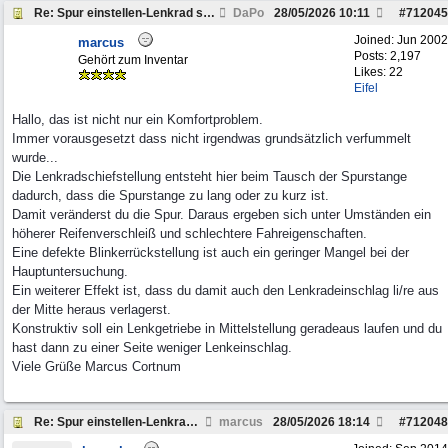
Re: Spur einstellen-Lenkrad schief, 463
DaPo
28/05/2026
10:11
#
712045
Joined:
Jun 2002
marcus
Posts: 2,197
Gehört zum Inventar
Likes: 22
Eifel
Hallo, das ist nicht nur ein Komfortproblem.
Immer vorausgesetzt dass nicht irgendwas grundsätzlich verfummelt
wurde...
Die Lenkradschiefstellung entsteht hier beim Tausch der Spurstange
dadurch, dass die Spurstange zu lang oder zu kurz ist.
Damit veränderst du die Spur. Daraus ergeben sich unter Umständen ein
höherer Reifenverschleiß und schlechtere Fahreigenschaften.
Eine defekte Blinkerrückstellung ist auch ein geringer Mangel bei der
Hauptuntersuchung.
Ein weiterer Effekt ist, dass du damit auch den Lenkradeinschlag li/re aus
der Mitte heraus verlagerst.
Konstruktiv soll ein Lenkgetriebe in Mittelstellung geradeaus laufen und du
hast dann zu einer Seite weniger Lenkeinschlag.
Viele Grüße Marcus Cortnum
Re: Spur einstellen-Lenkrad schief, 463
marcus
28/05/2026
18:14
#
712048