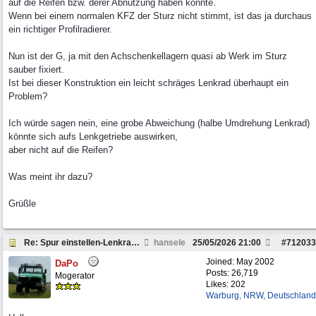
auf die Reifen bzw. derer Abnutzung haben könnte.
Wenn bei einem normalen KFZ der Sturz nicht stimmt, ist das ja durchaus
ein richtiger Profilradierer.
Nun ist der G, ja mit den Achschenkellagern quasi ab Werk im Sturz
sauber fixiert.
Ist bei dieser Konstruktion ein leicht schräges Lenkrad überhaupt ein
Problem?
Ich würde sagen nein, eine grobe Abweichung (halbe Umdrehung Lenkrad)
könnte sich aufs Lenkgetriebe auswirken,
aber nicht auf die Reifen?
Was meint ihr dazu?
Grüßle
Re: Spur einstellen-Lenkrad schief, 463
hansele
25/05/2026
21:00
#
712033
Joined:
May 2002
DaPo
Posts: 26,719
Mogerator
Likes: 202
Warburg, NRW, Deutschland