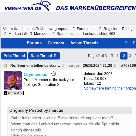
Viermalvier.de, das Geländewagenportal
Forums
Register
Log I
Marken talk
Mercedes
Spur einstellen-Lenkrad schief, 463
Forums
Calendar
Active Threads
Print Thread
Rate Thread
Page 2 of 3
1
2
3
Re: Spur einstellen-Lenkrad schief, 463
marcus
26/10/2024
21:29
#
708166
Joined:
Jun 2003
Ozymandias
Posts: 16,907
Proud Member of the fuck your
Likes: 412
feelings Generation X
Somewhere behind the horizon
Originally Posted by marcus
Dafür funktioniert jetzt die Blinkerrückstellung nicht mehr?
Wenn man das Lenkrad umsetzen muss wurde die Spur nicht
richtig eingestellt…