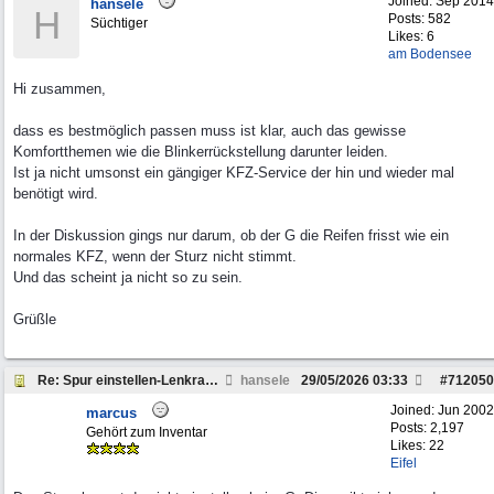
Joined:
Sep 2014
hansele
H
Posts: 582
Süchtiger
Likes: 6
am Bodensee
Hi zusammen,
dass es bestmöglich passen muss ist klar, auch das gewisse
Komfortthemen wie die Blinkerrückstellung darunter leiden.
Ist ja nicht umsonst ein gängiger KFZ-Service der hin und wieder mal
benötigt wird.
In der Diskussion gings nur darum, ob der G die Reifen frisst wie ein
normales KFZ, wenn der Sturz nicht stimmt.
Und das scheint ja nicht so zu sein.
Grüßle
Re: Spur einstellen-Lenkrad schief, 463
hansele
29/05/2026
03:33
#
712050
Joined:
Jun 2002
marcus
Posts: 2,197
Gehört zum Inventar
Likes: 22
Eifel