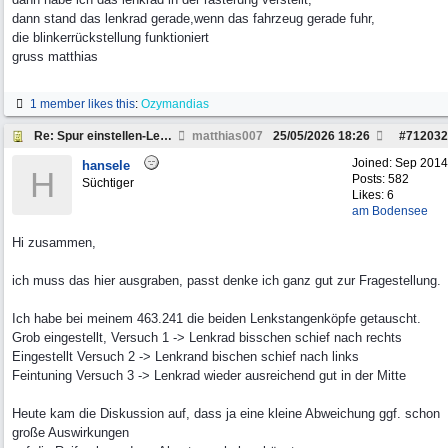
dann stand das lenkrad gerade,wenn das fahrzeug gerade fuhr,
die blinkerrückstellung funktioniert
gruss matthias
1 member likes this
:
Ozymandias
Re: Spur einstellen-Lenkrad schief, 463
matthias007
25/05/2026
18:26
#
712032
Joined:
Sep 2014
hansele
H
Posts: 582
Süchtiger
Likes: 6
am Bodensee
Hi zusammen,
ich muss das hier ausgraben, passt denke ich ganz gut zur Fragestellung.
Ich habe bei meinem 463.241 die beiden Lenkstangenköpfe getauscht.
Grob eingestellt, Versuch 1 -> Lenkrad bisschen schief nach rechts
Eingestellt Versuch 2 -> Lenkrand bischen schief nach links
Feintuning Versuch 3 -> Lenkrad wieder ausreichend gut in der Mitte
Heute kam die Diskussion auf, dass ja eine kleine Abweichung ggf. schon
große Auswirkungen