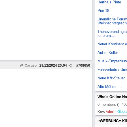
Hertha`s Pinte
Pier 18
Unendliche Forum
Weihnachtsgesch
Theneverendingfai
ierforum....
Neuer Kontinent 
Auf`m Keller
Musik-Empfehlun
Caruso
29/12/2024
20:04
#
708650
Fahrverbote / Um
Neue Kfz-Steuer
Alte Möhren ...
Who's Online N
0 members (), 408
Key:
Admin
,
Globa
::WERBUNG:: Kl