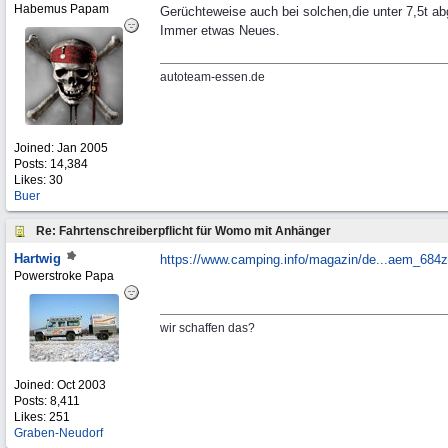
Habemus Papam
Gerüchteweise auch bei solchen,die unter 7,5t ab
Immer etwas Neues.
autoteam-essen.de
Joined:
Jan 2005
Posts: 14,384
Likes: 30
Buer
Re: Fahrtenschreiberpflicht für Womo mit Anhänger
Hartwig
https://www.camping.info/magazin/de...
aem_684z
Powerstroke Papa
wir schaffen das?
Joined:
Oct 2003
Posts: 8,411
Likes: 251
Graben-Neudorf