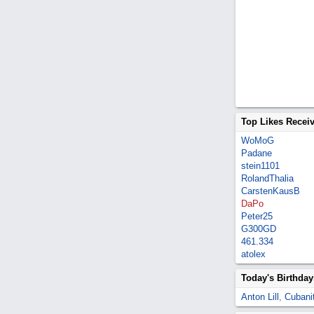
Top Likes Recei
WoMoG
Padane
stein1101
RolandThalia
CarstenKausB
DaPo
Peter25
G300GD
461.334
atolex
Today's Birthday
Anton Lill
,
Cubanit