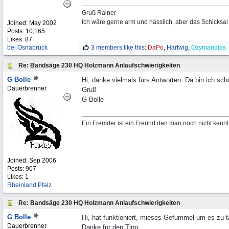
Gruß Rainer
Ich wäre gerne arm und hässlich, aber das Schicksal 
Joined:
May 2002
Posts: 10,165
Likes: 87
bei Osnabrück
3 members like this
:
DaPo
,
Hartwig
,
Ozymandias
Re: Bandsäge 230 HQ Holzmann Anlaufschwierigkeiten
G Bolle
Hi, danke vielmals fürs Antworten. Da bin ich sch
Dauerbrenner
Gruß
G Bolle
Ein Fremder ist ein Freund den man noch nicht kennt
Joined:
Sep 2006
Posts: 907
Likes: 1
Rheinland Pfalz
Re: Bandsäge 230 HQ Holzmann Anlaufschwierigkeiten
G Bolle
Hi, hat funktioniert, mieses Gefummel um es zu 
Dauerbrenner
Danke für den Tipp