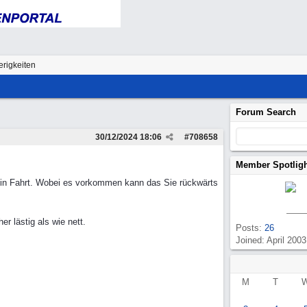
rigkeiten
Forum Search
30/12/2024
18:06
#
708658
Member Spotlig
 in Fahrt. Wobei es vorkommen kann das Sie rückwärts
 lästig als wie nett.
Posts:
26
Joined: April 2003
M
T