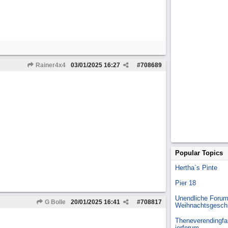
Rainer4x4
03/01/2025
16:27
#
708689
Popular Topics
Hertha`s Pinte
Pier 18
Unendliche Forum
G Bolle
20/01/2025
16:41
#
708817
Weihnachtsgesch
Theneverendingfai
ierforum....