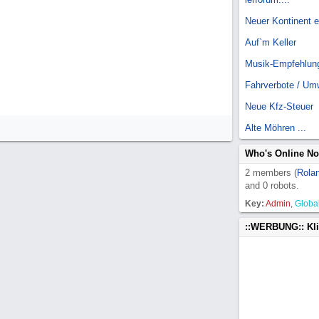
Neuer Kontinent 
Auf`m Keller
Musik-Empfehlun
Fahrverbote / Um
Neue Kfz-Steuer
Alte Möhren ...
Who's Online N
2 members (
Rola
and 0 robots.
Key:
Admin
,
Globa
::WERBUNG:: Kl