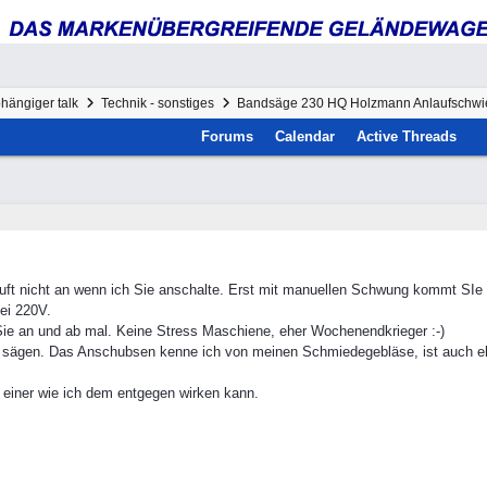
hängiger talk
Technik - sonstiges
Bandsäge 230 HQ Holzmann Anlaufschwie
Forums
Calendar
Active Threads
ft nicht an wenn ich Sie anschalte. Erst mit manuellen Schwung kommt SIe
bei 220V.
e Sie an und ab mal. Keine Stress Maschiene, eher Wochenendkrieger :-)
 sägen. Das Anschubsen kenne ich von meinen Schmiedegebläse, ist auch eher
s einer wie ich dem entgegen wirken kann.