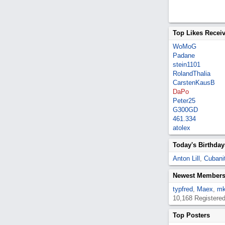
Top Likes Recei
WoMoG
Padane
stein1101
RolandThalia
CarstenKausB
DaPo
Peter25
G300GD
461.334
atolex
Today's Birthday
Anton Lill
,
Cubanit
Newest Member
typfred
,
Maex
,
mk
10,168 Registere
Top Posters