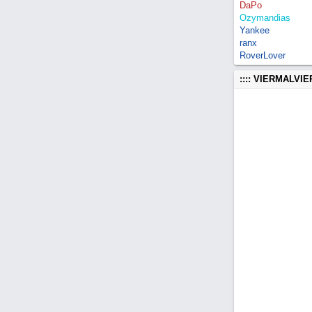
DaPo
Ozymandias
Yankee
ranx
RoverLover
:::: VIERMALVI