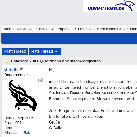
Viermalvier.de, das Geländewagenportal
Forums
viermalvier markenunab
Print Thread
Rate Thread
Bandsäge 230 HQ Holzmann Anlaufschwierigkeiten
G Bolle
Hi,
Dauerbrenner
meine Holzmann Bandsäge, macht Zicken. Sie läu
anläuft. Kannte ich nur bei Drehstrom nicht aber 
Sie ist kein Dauerläufer - das heisst ich brauch
Einmal in Schwung macht Sie was erwartet wird -
Jetzt Frage: Kennt einer das Fehlerbild und weis
Bin für allers an Infos dankbar.
Joined:
Sep 2006
Grüße
Posts: 907
Likes: 1
G Bolle
Rheinland Pfalz