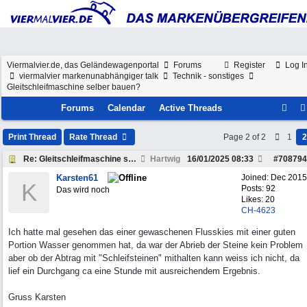
Viermalvier.de, das Geländewagenportal
Forums
Register
Log I
viermalvier markenunabhängiger talk
Technik - sonstiges
Gleitschleifmaschine selber bauen?
Forums
Calendar
Active Threads
Print Thread
Rate Thread
Page 2 of 2
1
2
Re: Gleitschleifmaschine selber bauen?
Hartwig
16/01/2025
08:33
#
708794
Karsten61
Joined:
Dec 2015
K
Posts: 92
Das wird noch
Likes: 20
CH-4623
Ich hatte mal gesehen das einer gewaschenen Flusskies mit einer guten
Portion Wasser genommen hat, da war der Abrieb der Steine kein Problem
aber ob der Abtrag mit "Schleifsteinen" mithalten kann weiss ich nicht, da
lief ein Durchgang ca eine Stunde mit ausreichendem Ergebnis.
Gruss Karsten