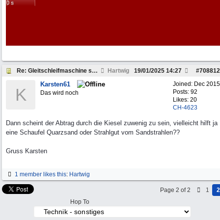
Re: Gleitschleifmaschine selber bauen?
Hartwig
19/01/2025
14:27
#
708812
Karsten61
Joined:
Dec 2015
K
Posts: 92
Das wird noch
Likes: 20
CH-4623
Dann scheint der Abtrag durch die Kiesel zuwenig zu sein, vielleicht hilft ja
eine Schaufel Quarzsand oder Strahlgut vom Sandstrahlen??
Gruss Karsten
1 member likes this
:
Hartwig
Page 2 of 2
1
2
Hop To