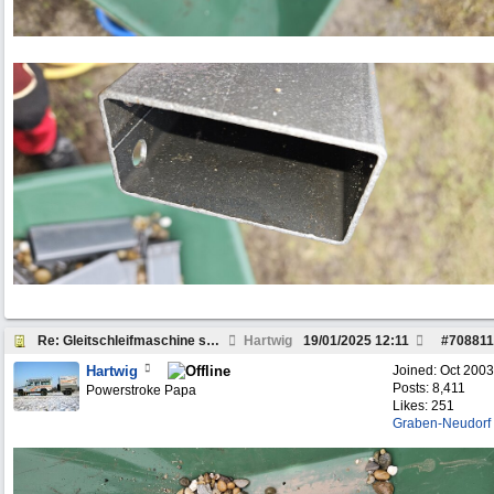
Re: Gleitschleifmaschine selber bauen?
Hartwig
19/01/2025
12:11
#
708811
Hartwig
Joined:
Oct 2003
Posts: 8,411
Powerstroke Papa
Likes: 251
Graben-Neudorf