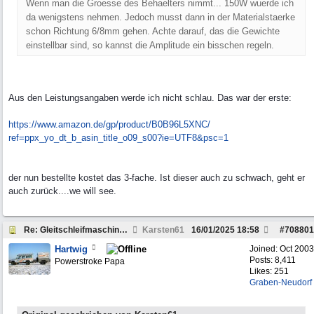
Wenn man die Groesse des Behaelters nimmt... 150W wuerde ich
da wenigstens nehmen. Jedoch musst dann in der Materialstaerke
schon Richtung 6/8mm gehen. Achte darauf, das die Gewichte
einstellbar sind, so kannst die Amplitude ein bisschen regeln.
Aus den Leistungsangaben werde ich nicht schlau. Das war der erste:
https:/
/
www.amazon.de/
gp/
product/
B0B96L5XNC/
ref=ppx_yo_dt_b_asin_title_o09_s00?ie=UTF8&psc=1
der nun bestellte kostet das 3-fache. Ist dieser auch zu schwach, geht er
auch zurück....we will see.
Re: Gleitschleifmaschine selber bauen?
Karsten61
16/01/2025
18:58
#
708801
Hartwig
Joined:
Oct 2003
Posts: 8,411
Powerstroke Papa
Likes: 251
Graben-Neudorf