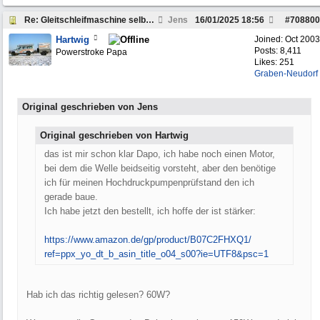
Re: Gleitschleifmaschine selber bauen?
Jens
16/01/2025
18:56
#
708800
Hartwig
Joined:
Oct 2003
Posts: 8,411
Powerstroke Papa
Likes: 251
Graben-Neudorf
Original geschrieben von Jens
Original geschrieben von Hartwig
das ist mir schon klar Dapo, ich habe noch einen Motor,
bei dem die Welle beidseitig vorsteht, aber den benötige
ich für meinen Hochdruckpumpenprüfstand den ich
gerade baue.
Ich habe jetzt den bestellt, ich hoffe der ist stärker:
https:/
/
www.amazon.de/
gp/
product/
B07C2FHXQ1/
ref=ppx_yo_dt_b_asin_title_o04_s00?ie=UTF8&psc=1
Hab ich das richtig gelesen? 60W?