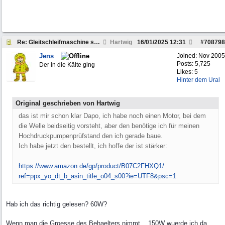
Re: Gleitschleifmaschine selber bauen?
Hartwig
16/01/2025
12:31
#
708798
Jens
Joined:
Nov 2005
Posts: 5,725
Der in die Kälte ging
Likes: 5
Hinter dem Ural
Original geschrieben von Hartwig
das ist mir schon klar Dapo, ich habe noch einen Motor, bei dem
die Welle beidseitig vorsteht, aber den benötige ich für meinen
Hochdruckpumpenprüfstand den ich gerade baue.
Ich habe jetzt den bestellt, ich hoffe der ist stärker:
https:/
/
www.amazon.de/
gp/
product/
B07C2FHXQ1/
ref=ppx_yo_dt_b_asin_title_o04_s00?ie=UTF8&psc=1
Hab ich das richtig gelesen? 60W?
Wenn man die Groesse des Behaelters nimmt... 150W wuerde ich da