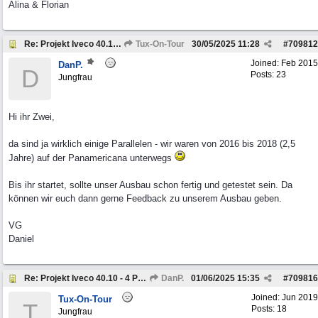
Alina & Florian
Re: Projekt Iveco 40.10 - 4 Personen Camper
Tux-On-Tour
30/05/2025
11:28
#
709812
Joined:
Feb 2015
DanP.
D
Posts: 23
Jungfrau
Hi ihr Zwei,
da sind ja wirklich einige Parallelen - wir waren von 2016 bis 2018 (2,5
Jahre) auf der Panamericana unterwegs
Bis ihr startet, sollte unser Ausbau schon fertig und getestet sein. Da
können wir euch dann gerne Feedback zu unserem Ausbau geben.
VG
Daniel
Re: Projekt Iveco 40.10 - 4 Personen Camper
DanP.
01/06/2025
15:35
#
709816
Joined:
Jun 2019
Tux-On-Tour
T
Posts: 18
Jungfrau