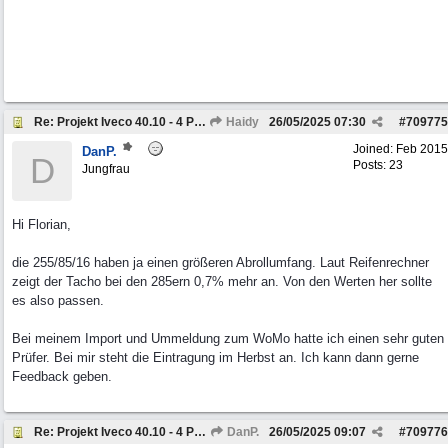
Re: Projekt Iveco 40.10 - 4 Personen Camper
Haidy
26/05/2025
07:30
#
709775
Joined:
Feb 2015
DanP.
D
Posts: 23
Jungfrau
Hi Florian,
die 255/85/16 haben ja einen größeren Abrollumfang. Laut Reifenrechner
zeigt der Tacho bei den 285ern 0,7% mehr an. Von den Werten her sollte
es also passen.
Bei meinem Import und Ummeldung zum WoMo hatte ich einen sehr guten
Prüfer. Bei mir steht die Eintragung im Herbst an. Ich kann dann gerne
Feedback geben.
Re: Projekt Iveco 40.10 - 4 Personen Camper
DanP.
26/05/2025
09:07
#
709776