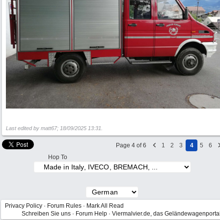
Last edited by matt67;
18/09/2025
13:31
.
Page 4 of 6
1
2
3
4
5
6
Hop To
Privacy Policy
·
Forum Rules
·
Mark All Read
Schreiben Sie uns
·
Forum Help
·
Viermalvier.de, das Geländewagenporta