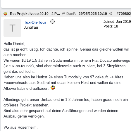
Re: Projekt Iveco 40.10 - 4 Personen Camper
DanP.
29/05/2025
10:19
#
709802
Joined:
Jun 2019
Tux-On-Tour
T
Posts: 18
Jungfrau
Hallo Daniel,
das ist ja echt lustig. Ich dachte, ich spinne. Genau das gleiche wollen wir
auch machen.
Wir waren 18/19 1,5 Jahre in Südamerika mit einem Fiat Ducato unterwegs
(-> tux-on-tour.de), sind aber mittlerweile auch zu viert, bei 3 Sitzplätzen
geht das schlecht.
Haben uns also im Herbst 24 einen Turbodaily von 97 gekauft. -> Altes
Feuerwehrauto aus Südtirol mit quasi keinem Rost und wollen da eine
Alkovenkabine draufbauen.
Allerdings geht unser Umbau erst in 1-2 Jahren los, haben grade noch ein
größeres Projekt anstehen.
Sind also sehr gespannt auf deine Ausführungen und werden deinen
Ausbau gerne verfolgen.
VG aus Rosenheim,