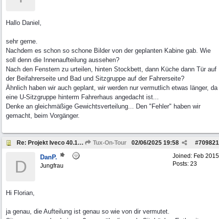
Hallo Daniel,
sehr gerne.
Nachdem es schon so schone Bilder von der geplanten Kabine gab. Wie
soll denn die Innenaufteilung aussehen?
Nach den Fenstern zu urteilen, hinten Stockbett, dann Küche dann Tür auf
der Beifahrerseite und Bad und Sitzgruppe auf der Fahrerseite?
Ähnlich haben wir auch geplant, wir werden nur vermutlich etwas länger, da
eine U-Sitzgruppe hinterm Fahrerhaus angedacht ist...
Denke an gleichmäßige Gewichtsverteilung... Den "Fehler" haben wir
gemacht, beim Vorgänger.
Re: Projekt Iveco 40.10 - 4 Personen Camper
Tux-On-Tour
02/06/2025
19:58
#
709821
Joined:
Feb 2015
DanP.
D
Posts: 23
Jungfrau
Hi Florian,
ja genau, die Aufteilung ist genau so wie von dir vermutet.