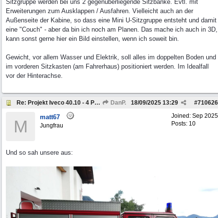
Sitzgruppe werden bei uns 2 gegenüberliegende Sitzbänke. Evtl. mit
Erweiterungen zum Ausklappen / Ausfahren. Vielleicht auch an der
Außenseite der Kabine, so dass eine Mini U-Sitzgruppe entsteht und damit
eine "Couch" - aber da bin ich noch am Planen. Das mache ich auch in 3D,
kann sonst gerne hier ein Bild einstellen, wenn ich soweit bin.
Gewicht, vor allem Wasser und Elektrik, soll alles im doppelten Boden und
im vorderen Sitzkasten (am Fahrerhaus) positioniert werden. Im Idealfall
vor der Hinterachse.
Re: Projekt Iveco 40.10 - 4 Personen Camper
DanP.
18/09/2025
13:29
#
710626
Joined:
Sep 2025
matt67
M
Posts: 10
Jungfrau
Und so sah unsere aus: