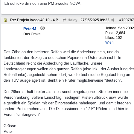
Ich schicke dir noch eine PM zwecks NOVA.
Re: Projekt Iveco 40.10 - 4 Personen Camper
Haidy
27/05/2025
09:23
#
709787
Joined:
Sep 2002
PeterM
Posts: 2,684
Das Orakel
Likes: 102
Wien
Das Zähe an den breiteren Reifen wird die Abdeckung sein, und da
funktioniert der Bezug zu deutschen Papieren in Österreich nicht: In
Deutschland reicht die Abdeckung der Lauffläche, unsere
Landesregierungen wollen den ganzen Reifen (also inkl. der Ausbeulung der
Reifenflanke) abgedeckt sehen. dort, wo die technische Begutachtung an
den TÜV ausgelagert ist, denkt ein Prüfer möglicherweise "deutsch"..
Der 285er ist halt breiter als alles sonst eingetragene - Streifen innen bei
Verschränkung, vollem Einschlag, niedrigem Pistenluftdruck usw. würde
eigentlich ein Spielen mit der Einpresstiefe nahelegen, und damit brechen
andere Problemchen aus. Die Diskussionen zu 17.5" Rädern sind hier im
Forum "umfangreich"
Grüsse
Peter