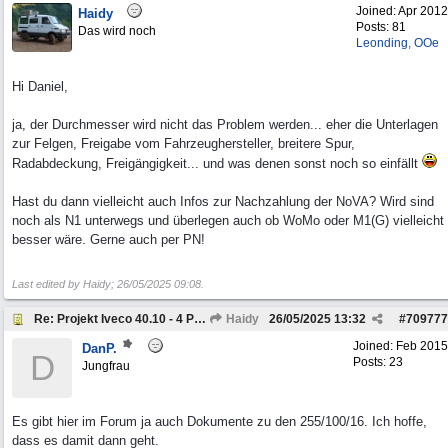
Joined:
Apr 2012
Haidy
Posts: 81
Das wird noch
Leonding, OOe
Hi Daniel,
ja, der Durchmesser wird nicht das Problem werden... eher die Unterlagen
zur Felgen, Freigabe vom Fahrzeughersteller, breitere Spur,
Radabdeckung, Freigängigkeit... und was denen sonst noch so einfällt
Hast du dann vielleicht auch Infos zur Nachzahlung der NoVA? Wird sind
noch als N1 unterwegs und überlegen auch ob WoMo oder M1(G) vielleicht
besser wäre. Gerne auch per PN!
Last edited by Haidy;
26/05/2025
09:08
.
Re: Projekt Iveco 40.10 - 4 Personen Camper
Haidy
26/05/2025
13:32
#
709777
Joined:
Feb 2015
DanP.
D
Posts: 23
Jungfrau
Es gibt hier im Forum ja auch Dokumente zu den 255/100/16. Ich hoffe,
dass es damit dann geht.