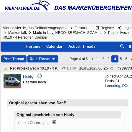
Viermalvier.de, das Geländewagenportal
Forums
Register
Log I
Marken talk
Made in Italy, IVECO, BREMACH, SCAM, ...
Projekt Iveco
40.10 - 4 Personen Camper
Forums
Calendar
Active Threads
Print Thread
Rate Thread
Page 4 of 6
1
2
3
4
5
6
Re: Projekt Iveco 40.10 - 4 Personen Camper
DanP.
26/05/2025
06:25
#
709773
Joined:
Apr 2012
Haidy
Posts: 81
Das wird noch
Leonding, OOe
Original geschrieben von DanP.
Original geschrieben von Haidy
oh ein Österreicher