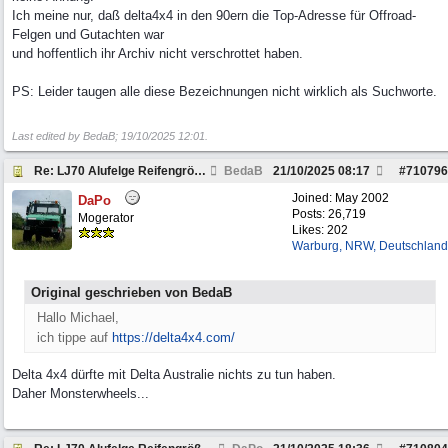
Ich meine nur, daß delta4x4 in den 90ern die Top-Adresse für Offroad-
Felgen und Gutachten war
und hoffentlich ihr Archiv nicht verschrottet haben.
PS: Leider taugen alle diese Bezeichnungen nicht wirklich als Suchworte.
Last edited by BedaB;
19/10/2025
12:01
.
Re: LJ70 Alufelge Reifengröße Freigabe
BedaB
21/10/2025
08:17
#
710796
Joined:
May 2002
DaPo
Posts: 26,719
Mogerator
Likes: 202
Warburg, NRW, Deutschland
Original geschrieben von BedaB
Hallo Michael,
ich tippe auf
https://delta4x4.com/
Delta 4x4 dürfte mit Delta Australie nichts zu tun haben.
Daher Monsterwheels...