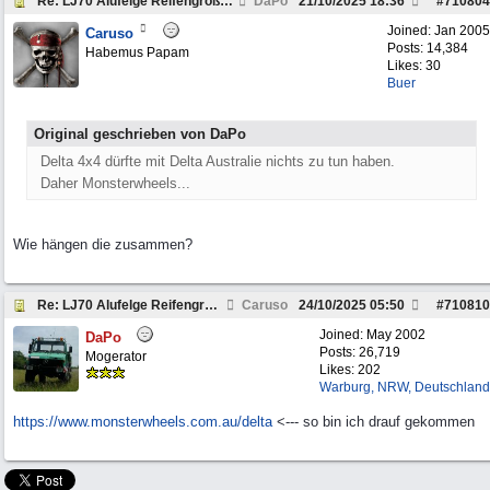
Re: LJ70 Alufelge Reifengröße Freigabe
DaPo
21/10/2025
18:36
#
710804
Joined:
Jan 2005
Caruso
Posts: 14,384
Habemus Papam
Likes: 30
Buer
Original geschrieben von DaPo
Delta 4x4 dürfte mit Delta Australie nichts zu tun haben.
Daher Monsterwheels...
Wie hängen die zusammen?
Re: LJ70 Alufelge Reifengröße Freigabe
Caruso
24/10/2025
05:50
#
710810
Joined:
May 2002
DaPo
Posts: 26,719
Mogerator
Likes: 202
Warburg, NRW, Deutschland
https:/
/
www.monsterwheels.com.au/
delta
<--- so bin ich drauf gekommen