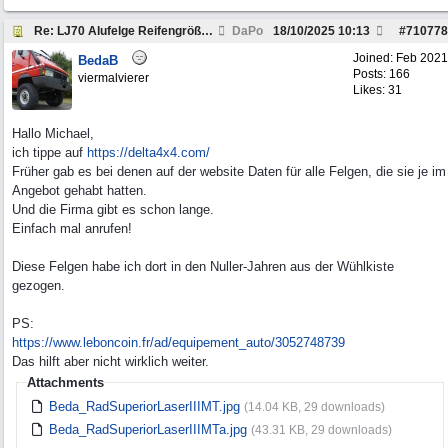
Re: LJ70 Alufelge Reifengröße Freigabe
DaPo
18/10/2025
10:13
#
710778
Joined:
Feb 2021
BedaB
Posts: 166
viermalvierer
Likes: 31
Hallo Michael,
ich tippe auf
https://delta4x4.com/
Früher gab es bei denen auf der website Daten für alle Felgen, die sie je im
Angebot gehabt hatten.
Und die Firma gibt es schon lange.
Einfach mal anrufen!
Diese Felgen habe ich dort in den Nuller-Jahren aus der Wühlkiste
gezogen.
PS:
https:/
/
www.leboncoin.fr/
ad/
equipement_auto/
3052748739
Das hilft aber nicht wirklich weiter.
Attachments
Beda_RadSuperiorLaserIIIMT.jpg
(14.04 KB, 29 downloads)
Beda_RadSuperiorLaserIIIMTa.jpg
(43.31 KB, 29 downloads)