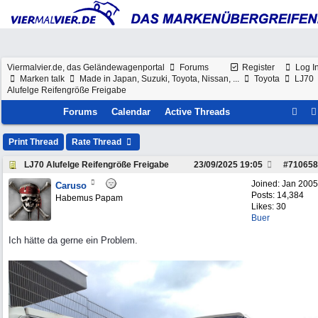
Viermalvier.de, das Geländewagenportal
Forums
Register
Log I
Marken talk
Made in Japan, Suzuki, Toyota, Nissan, ...
Toyota
LJ70
Alufelge Reifengröße Freigabe
Forums
Calendar
Active Threads
Print Thread
Rate Thread
LJ70 Alufelge Reifengröße Freigabe
23/09/2025
19:05
#
710658
Joined:
Jan 2005
Caruso
Posts: 14,384
Habemus Papam
Likes: 30
Buer
Ich hätte da gerne ein Problem.