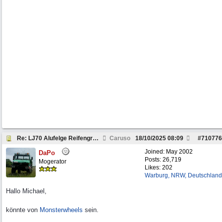
Re: LJ70 Alufelge Reifengröße Freigabe
Caruso
18/10/2025
08:09
#
710776
Joined:
May 2002
DaPo
Posts: 26,719
Mogerator
Likes: 202
Warburg, NRW, Deutschland
Hallo Michael,
könnte von
Monsterwheels
sein.