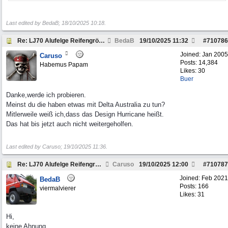
Last edited by BedaB;
18/10/2025
10:18
.
Re: LJ70 Alufelge Reifengröße Freigabe
BedaB
19/10/2025
11:32
#
710786
Joined:
Jan 2005
Caruso
Posts: 14,384
Habemus Papam
Likes: 30
Buer
Danke,werde ich probieren.
Meinst du die haben etwas mit Delta Australia zu tun?
Mitlerweile weiß ich,dass das Design Hurricane heißt.
Das hat bis jetzt auch nicht weitergeholfen.
Last edited by Caruso;
19/10/2025
11:36
.
Re: LJ70 Alufelge Reifengröße Freigabe
Caruso
19/10/2025
12:00
#
710787
Joined:
Feb 2021
BedaB
Posts: 166
viermalvierer
Likes: 31
Hi,
keine Ahnung.