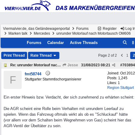
Viermalvier.de, das Geländewagenportal
Forums
Register
Log I
Marken talk
Mercedes
unrunder Motorlauf nach Motortausch OM606
Forums
Calendar
Active Threads
Print Thread
Rate Thread
Page 2 of 2
1
2
Re: unrunder Motorlauf nach Motortausch OM606
Jesse
31/08/2023
08:21
#
703894
Joined:
Oct 2012
fmt58744
F
Posts: 1,245
Stuttgarter Stammtischorganisierer
Likes: 1
Region Stuttgart
Ein erster Hinweis bzw. Verdacht, der sich zunehmend zu erhärten scheint:
Die AGR scheint eine Rolle beim Verhalten mit unrundem Leerlauf zu
spielen. Wenn das Fahrzeug oftmals wirkt als ob es "Schluckauf" hätte
(vor allem vor dem Schalten beim Wegnehmen von Gas) scheint hier das
AGR-Ventil der Übeltäter zu sein.