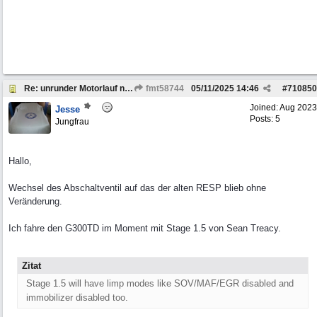
Re: unrunder Motorlauf nach Motortausch OM606
fmt58744
05/11/2025
14:46
#
710850
Joined:
Aug 2023
Jesse
Posts: 5
Jungfrau
Hallo,
Wechsel des Abschaltventil auf das der alten RESP blieb ohne
Veränderung.
Ich fahre den G300TD im Moment mit Stage 1.5 von Sean Treacy.
Zitat
Stage 1.5 will have limp modes like SOV/MAF/EGR disabled and
immobilizer disabled too.