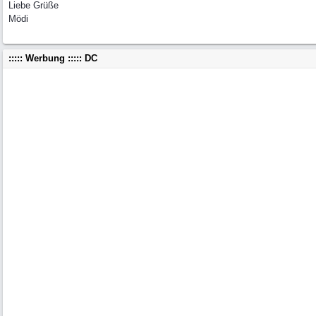
Liebe Grüße
Mödi
::::: Werbung ::::: DC