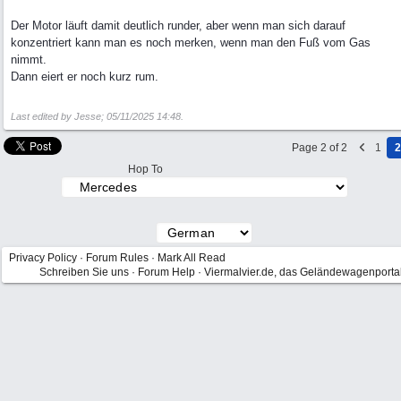
Der Motor läuft damit deutlich runder, aber wenn man sich darauf
konzentriert kann man es noch merken, wenn man den Fuß vom Gas
nimmt.
Dann eiert er noch kurz rum.
Last edited by Jesse;
05/11/2025
14:48
.
Page 2 of 2
1
2
Hop To
Privacy Policy
·
Forum Rules
·
Mark All Read
Schreiben Sie uns
·
Forum Help
·
Viermalvier.de, das Geländewagenporta