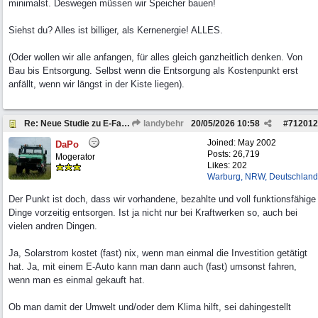
minimalst. Deswegen müssen wir Speicher bauen!
Siehst du? Alles ist billiger, als Kernenergie! ALLES.
(Oder wollen wir alle anfangen, für alles gleich ganzheitlich denken. Von
Bau bis Entsorgung. Selbst wenn die Entsorgung als Kostenpunkt erst
anfällt, wenn wir längst in der Kiste liegen).
Re: Neue Studie zu E-Fahrzeugen
landybehr
20/05/2026
10:58
#
712012
Joined:
May 2002
DaPo
Posts: 26,719
Mogerator
Likes: 202
Warburg, NRW, Deutschland
Der Punkt ist doch, dass wir vorhandene, bezahlte und voll funktionsfähige
Dinge vorzeitig entsorgen. Ist ja nicht nur bei Kraftwerken so, auch bei
vielen andren Dingen.
Ja, Solarstrom kostet (fast) nix, wenn man einmal die Investition getätigt
hat. Ja, mit einem E-Auto kann man dann auch (fast) umsonst fahren,
wenn man es einmal gekauft hat.
Ob man damit der Umwelt und/oder dem Klima hilft, sei dahingestellt