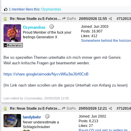
1 member likes this
:
Ozymandias
Re: Neue Studie zu E-Fahrzeugen
DaPo
20/05/2026
11:55
#
712013
Joined:
Jun 2003
Ozymandias
Posts: 16,907
Proud Member of the fuck your
Likes: 412
feelings Generation X
Somewhere behind the horizon
Bei so speziellen Themen unterhalte ich mich immer gern mit Gemini.
Weil auch kritische Fragen gut beantwortet werden.
https:/
/
share.google/
aimode/
NycvW6u3wJ6rf0CnB
(Im Link nach oben scrollen um die ganze Unterhalt von Anfang zu lesen)
Last edited by Ozymandias;
20/05/2026
12:05
.
Re: Neue Studie zu E-Fahrzeugen
DaPo
20/05/2026
12:21
#
712014
Joined:
Jun 2002
landybehr
Posts: 6,213
Never underestimate a
Likes: 27
Schlagschrauber
Raum OS und viel zu selten im ...