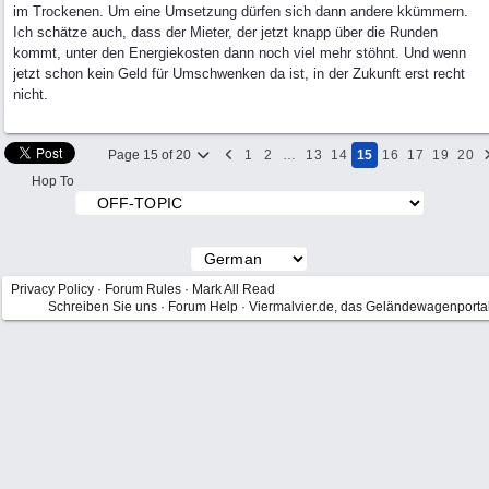
im Trockenen. Um eine Umsetzung dürfen sich dann andere kkümmern.
Ich schätze auch, dass der Mieter, der jetzt knapp über die Runden
kommt, unter den Energiekosten dann noch viel mehr stöhnt. Und wenn
jetzt schon kein Geld für Umschwenken da ist, in der Zukunft erst recht
nicht.
Page 15 of 20
1
2
…
13
14
15
16
17
19
20
Hop To
Privacy Policy
·
Forum Rules
·
Mark All Read
Schreiben Sie uns
·
Forum Help
·
Viermalvier.de, das Geländewagenporta