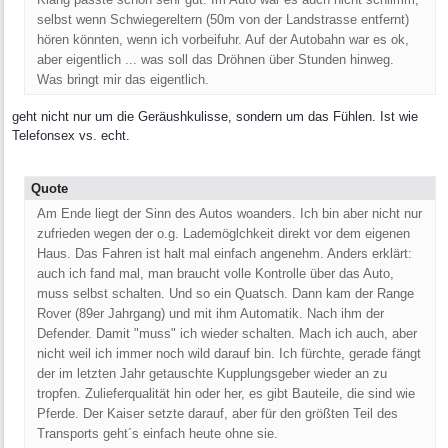
selbst wenn Schwiegereltern (50m von der Landstrasse entfernt)
hören könnten, wenn ich vorbeifuhr. Auf der Autobahn war es ok,
aber eigentlich ... was soll das Dröhnen über Stunden hinweg.
Was bringt mir das eigentlich.
geht nicht nur um die Geräushkulisse, sondern um das Fühlen. Ist wie
Telefonsex vs. echt.
Quote
Am Ende liegt der Sinn des Autos woanders. Ich bin aber nicht nur
zufrieden wegen der o.g. Lademöglchkeit direkt vor dem eigenen
Haus. Das Fahren ist halt mal einfach angenehm. Anders erklärt:
auch ich fand mal, man braucht volle Kontrolle über das Auto,
muss selbst schalten. Und so ein Quatsch. Dann kam der Range
Rover (89er Jahrgang) und mit ihm Automatik. Nach ihm der
Defender. Damit "muss" ich wieder schalten. Mach ich auch, aber
nicht weil ich immer noch wild darauf bin. Ich fürchte, gerade fängt
der im letzten Jahr getauschte Kupplungsgeber wieder an zu
tropfen. Zulieferqualität hin oder her, es gibt Bauteile, die sind wie
Pferde. Der Kaiser setzte darauf, aber für den größten Teil des
Transports geht´s einfach heute ohne sie.