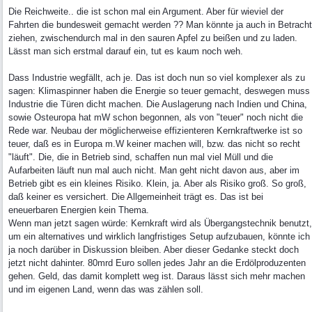
Die Reichweite.. die ist schon mal ein Argument. Aber für wieviel der
Fahrten die bundesweit gemacht werden ?? Man könnte ja auch in Betracht
ziehen, zwischendurch mal in den sauren Apfel zu beißen und zu laden.
Lässt man sich erstmal darauf ein, tut es kaum noch weh.
Dass Industrie wegfällt, ach je. Das ist doch nun so viel komplexer als zu
sagen: Klimaspinner haben die Energie so teuer gemacht, deswegen muss
Industrie die Türen dicht machen. Die Auslagerung nach Indien und China,
sowie Osteuropa hat mW schon begonnen, als von "teuer" noch nicht die
Rede war. Neubau der möglicherweise effizienteren Kernkraftwerke ist so
teuer, daß es in Europa m.W keiner machen will, bzw. das nicht so recht
"läuft". Die, die in Betrieb sind, schaffen nun mal viel Müll und die
Aufarbeiten läuft nun mal auch nicht. Man geht nicht davon aus, aber im
Betrieb gibt es ein kleines Risiko. Klein, ja. Aber als Risiko groß. So groß,
daß keiner es versichert. Die Allgemeinheit trägt es. Das ist bei
eneuerbaren Energien kein Thema.
Wenn man jetzt sagen würde: Kernkraft wird als Übergangstechnik benutzt,
um ein alternatives und wirklich langfristiges Setup aufzubauen, könnte ich
ja noch darüber in Diskussion bleiben. Aber dieser Gedanke steckt doch
jetzt nicht dahinter. 80mrd Euro sollen jedes Jahr an die Erdölproduzenten
gehen. Geld, das damit komplett weg ist. Daraus lässt sich mehr machen
und im eigenen Land, wenn das was zählen soll.