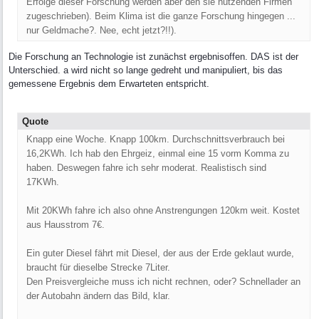
Erfolge dieser Forschung werden aber den sie nutzenden Firmen
zugeschrieben). Beim Klima ist die ganze Forschung hingegen ...
nur Geldmache?. Nee, echt jetzt?!!).
Die Forschung an Technologie ist zunächst ergebnisoffen. DAS ist der
Unterschied. a wird nicht so lange gedreht und manipuliert, bis das
gemessene Ergebnis dem Erwarteten entspricht.
Quote
Knapp eine Woche. Knapp 100km. Durchschnittsverbrauch bei
16,2KWh. Ich hab den Ehrgeiz, einmal eine 15 vorm Komma zu
haben. Deswegen fahre ich sehr moderat. Realistisch sind
17KWh.
Mit 20KWh fahre ich also ohne Anstrengungen 120km weit. Kostet
aus Hausstrom 7€.
Ein guter Diesel fährt mit Diesel, der aus der Erde geklaut wurde,
braucht für dieselbe Strecke 7Liter.
Den Preisvergleiche muss ich nicht rechnen, oder? Schnellader an
der Autobahn ändern das Bild, klar.