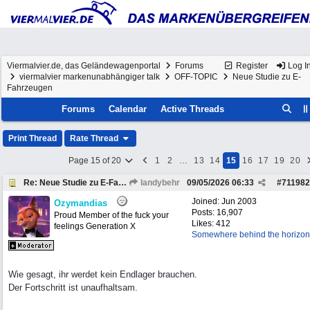
Viermalvier.de, das Geländewagenportal
Forums
Register
Log I
viermalvier markenunabhängiger talk
OFF-TOPIC
Neue Studie zu E-
Fahrzeugen
Forums
Calendar
Active Threads
Print Thread
Rate Thread
Page 15 of 20
1
2
…
13
14
15
16
17
19
20
Re: Neue Studie zu E-Fahrzeugen
landybehr
09/05/2026
06:33
#
711982
Joined:
Jun 2003
Ozymandias
Posts: 16,907
Proud Member of the fuck your
Likes: 412
feelings Generation X
Somewhere behind the horizon
Wie gesagt, ihr werdet kein Endlager brauchen.
Der Fortschritt ist unaufhaltsam.