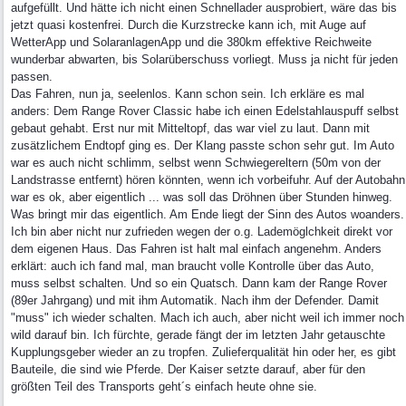
aufgefüllt. Und hätte ich nicht einen Schnellader ausprobiert, wäre das bis
jetzt quasi kostenfrei. Durch die Kurzstrecke kann ich, mit Auge auf
WetterApp und SolaranlagenApp und die 380km effektive Reichweite
wunderbar abwarten, bis Solarüberschuss vorliegt. Muss ja nicht für jeden
passen.
Das Fahren, nun ja, seelenlos. Kann schon sein. Ich erkläre es mal
anders: Dem Range Rover Classic habe ich einen Edelstahlauspuff selbst
gebaut gehabt. Erst nur mit Mitteltopf, das war viel zu laut. Dann mit
zusätzlichem Endtopf ging es. Der Klang passte schon sehr gut. Im Auto
war es auch nicht schlimm, selbst wenn Schwiegereltern (50m von der
Landstrasse entfernt) hören könnten, wenn ich vorbeifuhr. Auf der Autobahn
war es ok, aber eigentlich ... was soll das Dröhnen über Stunden hinweg.
Was bringt mir das eigentlich. Am Ende liegt der Sinn des Autos woanders.
Ich bin aber nicht nur zufrieden wegen der o.g. Lademöglchkeit direkt vor
dem eigenen Haus. Das Fahren ist halt mal einfach angenehm. Anders
erklärt: auch ich fand mal, man braucht volle Kontrolle über das Auto,
muss selbst schalten. Und so ein Quatsch. Dann kam der Range Rover
(89er Jahrgang) und mit ihm Automatik. Nach ihm der Defender. Damit
"muss" ich wieder schalten. Mach ich auch, aber nicht weil ich immer noch
wild darauf bin. Ich fürchte, gerade fängt der im letzten Jahr getauschte
Kupplungsgeber wieder an zu tropfen. Zulieferqualität hin oder her, es gibt
Bauteile, die sind wie Pferde. Der Kaiser setzte darauf, aber für den
größten Teil des Transports geht´s einfach heute ohne sie.