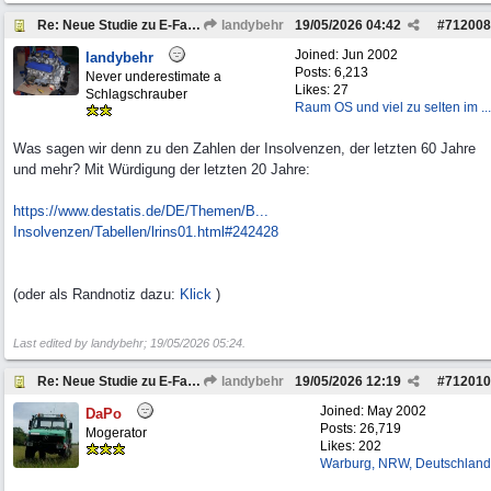
Re: Neue Studie zu E-Fahrzeugen
landybehr
19/05/2026
04:42
#
712008
Joined:
Jun 2002
landybehr
Posts: 6,213
Never underestimate a
Likes: 27
Schlagschrauber
Raum OS und viel zu selten im ...
Was sagen wir denn zu den Zahlen der Insolvenzen, der letzten 60 Jahre
und mehr? Mit Würdigung der letzten 20 Jahre:
https://www.destatis.de/DE/Themen/B...
Insolvenzen/Tabellen/lrins01.html#242428
(oder als Randnotiz dazu:
Klick
)
Last edited by landybehr;
19/05/2026
05:24
.
Re: Neue Studie zu E-Fahrzeugen
landybehr
19/05/2026
12:19
#
712010
Joined:
May 2002
DaPo
Posts: 26,719
Mogerator
Likes: 202
Warburg, NRW, Deutschland