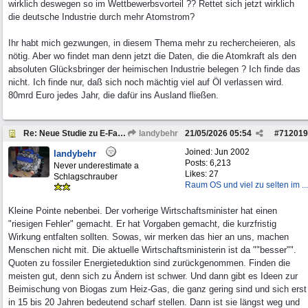
wirklich deswegen so im Wettbewerbsvorteil ?? Rettet sich jetzt wirklich
die deutsche Industrie durch mehr Atomstrom?
Ihr habt mich gezwungen, in diesem Thema mehr zu rechercheieren, als
nötig. Aber wo findet man denn jetzt die Daten, die die Atomkraft als den
absoluten Glücksbringer der heimischen Industrie belegen ? Ich finde das
nicht. Ich finde nur, daß sich noch mächtig viel auf Öl verlassen wird.
80mrd Euro jedes Jahr, die dafür ins Ausland fließen.
Re: Neue Studie zu E-Fahrzeugen
landybehr
21/05/2026
05:54
#
712019
Joined:
Jun 2002
landybehr
Posts: 6,213
Never underestimate a
Likes: 27
Schlagschrauber
Raum OS und viel zu selten im ...
Kleine Pointe nebenbei. Der vorherige Wirtschaftsminister hat einen
"riesigen Fehler" gemacht. Er hat Vorgaben gemacht, die kurzfristig
Wirkung entfalten sollten. Sowas, wir merken das hier an uns, machen
Menschen nicht mit. Die aktuelle Wirtschaftsministerin ist da ""besser"".
Quoten zu fossiler Energieteduktion sind zurückgenommen. Finden die
meisten gut, denn sich zu Ändern ist schwer. Und dann gibt es Ideen zur
Beimischung von Biogas zum Heiz-Gas, die ganz gering sind und sich erst
in 15 bis 20 Jahren bedeutend scharf stellen. Dann ist sie längst weg und