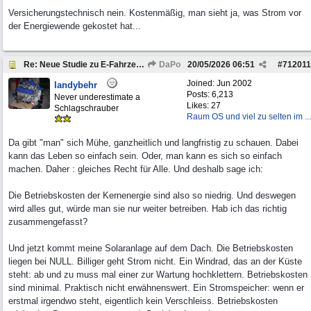
Versicherungstechnisch nein. Kostenmäßig, man sieht ja, was Strom vor
der Energiewende gekostet hat...
Re: Neue Studie zu E-Fahrzeugen
DaPo
20/05/2026
06:51
#
712011
Joined:
Jun 2002
landybehr
Posts: 6,213
Never underestimate a
Likes: 27
Schlagschrauber
Raum OS und viel zu selten im ...
Da gibt "man" sich Mühe, ganzheitlich und langfristig zu schauen. Dabei
kann das Leben so einfach sein. Oder, man kann es sich so einfach
machen. Daher : gleiches Recht für Alle. Und deshalb sage ich:
Die Betriebskosten der Kernenergie sind also so niedrig. Und deswegen
wird alles gut, würde man sie nur weiter betreiben. Hab ich das richtig
zusammengefasst?
Und jetzt kommt meine Solaranlage auf dem Dach. Die Betriebskosten
liegen bei NULL. Billiger geht Strom nicht. Ein Windrad, das an der Küste
steht: ab und zu muss mal einer zur Wartung hochklettern. Betriebskosten
sind minimal. Praktisch nicht erwähnenswert. Ein Stromspeicher: wenn er
erstmal irgendwo steht, eigentlich kein Verschleiss. Betriebskosten