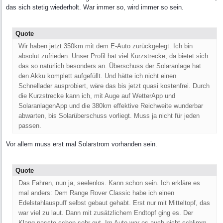
das sich stetig wiederholt. War immer so, wird immer so sein.
Quote
Wir haben jetzt 350km mit dem E-Auto zurückgelegt. Ich bin
absolut zufrieden. Unser Profil hat viel Kurzstrecke, da bietet sich
das so natürlich besonders an. Überschuss der Solaranlage hat
den Akku komplett aufgefüllt. Und hätte ich nicht einen
Schnellader ausprobiert, wäre das bis jetzt quasi kostenfrei. Durch
die Kurzstrecke kann ich, mit Auge auf WetterApp und
SolaranlagenApp und die 380km effektive Reichweite wunderbar
abwarten, bis Solarüberschuss vorliegt. Muss ja nicht für jeden
passen.
Vor allem muss erst mal Solarstrom vorhanden sein.
Quote
Das Fahren, nun ja, seelenlos. Kann schon sein. Ich erkläre es
mal anders: Dem Range Rover Classic habe ich einen
Edelstahlauspuff selbst gebaut gehabt. Erst nur mit Mitteltopf, das
war viel zu laut. Dann mit zusätzlichem Endtopf ging es. Der
Klang passte schon sehr gut. Im Auto war es auch nicht schlimm,