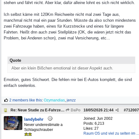
stehen und fährt nicht. Aber klar, dafür alleine lohnt es sich nicht wirklich.
Ich selbst käme mit 120Km Reichweite nicht mal zwei Tage aus,
manchmal nicht mal ein paar Stunden. Müsste da also schon mindestens
zwei Fahrzeuge haben, eines für Kurzstrecke und eines für längere
Fahrten. Heißt dnn auch zwei Stellplätze (OK, die wären jetzt nicht das
Problem, bei Anderen schon), zwei mal Versicherung, etc...
Quote
Aber ein klein Bißchen emotional ist dieser Aspekt auch.
Emotion, gutes Stichwort. Die fehlen mir bei E-Autos komplett, die sind
einfach seelenlos.
2 members like this
:
Ozymandias
,
jenzz
Re: Neue Studie zu E-Fahrzeugen
DaPo
18/05/2026
21:44
#
712007
Joined:
Jun 2002
landybehr
Posts: 6,213
Never underestimate a
Likes: 27
Schlagschrauber
Raum OS und viel zu selten im ...