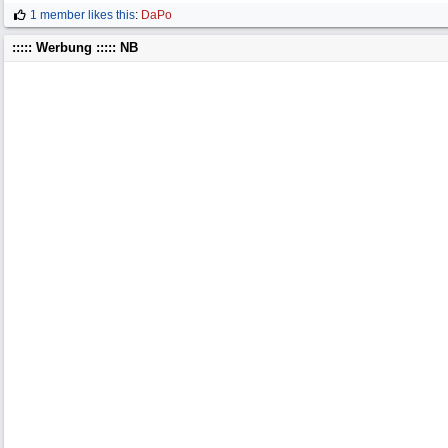
1 member likes this
:
DaPo
::::: Werbung ::::: NB