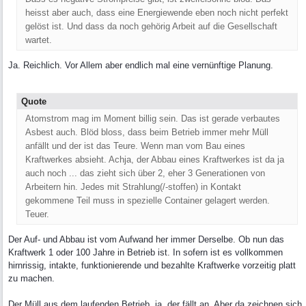
heisst aber auch, dass eine Energiewende eben noch nicht perfekt
gelöst ist. Und dass da noch gehörig Arbeit auf die Gesellschaft
wartet.
Ja. Reichlich. Vor Allem aber endlich mal eine vernünftige Planung.
Quote
Atomstrom mag im Moment billig sein. Das ist gerade verbautes
Asbest auch. Blöd bloss, dass beim Betrieb immer mehr Müll
anfällt und der ist das Teure. Wenn man vom Bau eines
Kraftwerkes absieht. Achja, der Abbau eines Kraftwerkes ist da ja
auch noch ... das zieht sich über 2, eher 3 Generationen von
Arbeitern hin. Jedes mit Strahlung(/-stoffen) in Kontakt
gekommene Teil muss in spezielle Container gelagert werden.
Teuer.
Der Auf- und Abbau ist vom Aufwand her immer Derselbe. Ob nun das
Kraftwerk 1 oder 100 Jahre in Betrieb ist. In sofern ist es vollkommen
hirnrissig, intakte, funktionierende und bezahlte Kraftwerke vorzeitig platt
zu machen.
Der Müll aus dem laufenden Betrieb, ja, der fällt an. Aber da zeichnen sich