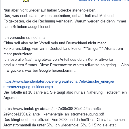
Nun aber nicht wieder auf halber Strecke stehenbleiben.
Das, was noch da ist, weiterzubetreiben, schafft halt mal Müll und
Folgekosten, die die Rechnung verhageln. Warum werden die denn immer
nach Belieben ausgeblendet.
Ich versuche es nochmal:
China soll also so im Vorteil sein und Deutschland nicht mehr
konkurrenzfähig, weil wir in Deutschland keinen """billigen""" Atomstrom
mehr produzieren.
Ich lese alle Nas´ lang etwas von Anteil des durch Kernkraftwerke
produzierten Stroms. Diese Prozentwerte wirken teilweise so gering.... Also
mal gucken, was bei Google herauskommt:
https:/
/
www.laenderdaten.de/
energiewirtschaft/
elektrische_energie/
stromerzeugung_nuklear.aspx
Die Tabelle ist 10 Jahre alt. Sie taugt also nur als Näherung. Trotzdem ein
Argument.
https://www.bmluk.gv.at/dam/jcr:7e36e3f8-30d0-42ba-ae6c-
2e94cbe1150a/2_anteil_kernenergie_an_stromerzeugung.pdf
Das klingt doch mal offiziell. Von 2023 und da heißt es, China hat seinen
Atomstromanteil da unter 5%. Ich wiederhole: 5%. 5!! Sind sie jetzt