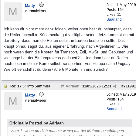
Joined:
May 2019
Matty
M
Posts: 164
viermalvierer
Likes: 11
Saarland
Ich kann dir nicht mehr ganz folgen, weiter oben hast du behauptet, dass
die Reifen überall in Südamerika gut verfügbar seien. Jetzt kommst du mit
der Story, dass man die Reifen selbst in Europa bestellen sollte. Das
klappt prima, sagst du, aus eigener Erfahrung, nach Argentinien ... Wie
hoch waren denn die Kosten für Transport, Zoll, MwSt. und Gebühren und
wie lange hat der Einfuhrprozess gedauert? .. Und dann hast du Reifen
auch noch in deiner Karre selbst transportiert, von Europa nach Uruguay ...
Wie oft verschiffst du denn? Alle 6 Monate hin und zurück?
Re: 17.5" Info Sammler
Adriaan
11/05/2026
12:21
#
711991
Joined:
May 2019
Matty
M
Posts: 164
viermalvierer
Likes: 11
Saarland
Originally Posted by Adriaan
zum 1: wenn du dich mal ein wenig mit die Materie beschäftigen