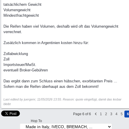
tatsächlichem Gewicht
Volumengewicht
Mindestfrachtgewicht
Die Reifen haben viel Volumen, deshalb wird oft das Volumengewicht
verrechnet.
Zusätzlich kommen in Argentinien kosten hinzu für:
Zollabwicklung
Zoll
Importsteuer/MwSt.
eventuell Broker-Gebühren
Das ergibt dann zum Schluss einen hübschen, exorbitanten Preis ...
Sofern man die Reifen überhaupt aus dem Zoll bekommt!
Last edited by juergenr;
11/05/2026
13:55
. Reason: quote eingefügt, damit das lesbar
bleibt
Page 6 of 6
1
2
3
4
5
6
Hop To