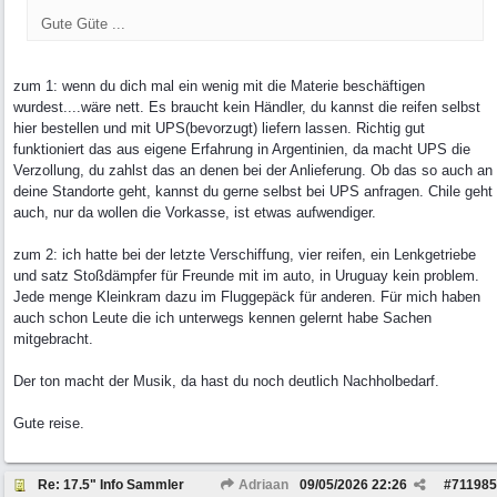
Gute Güte ...
zum 1: wenn du dich mal ein wenig mit die Materie beschäftigen
wurdest....wäre nett. Es braucht kein Händler, du kannst die reifen selbst
hier bestellen und mit UPS(bevorzugt) liefern lassen. Richtig gut
funktioniert das aus eigene Erfahrung in Argentinien, da macht UPS die
Verzollung, du zahlst das an denen bei der Anlieferung. Ob das so auch an
deine Standorte geht, kannst du gerne selbst bei UPS anfragen. Chile geht
auch, nur da wollen die Vorkasse, ist etwas aufwendiger.
zum 2: ich hatte bei der letzte Verschiffung, vier reifen, ein Lenkgetriebe
und satz Stoßdämpfer für Freunde mit im auto, in Uruguay kein problem.
Jede menge Kleinkram dazu im Fluggepäck für anderen. Für mich haben
auch schon Leute die ich unterwegs kennen gelernt habe Sachen
mitgebracht.
Der ton macht der Musik, da hast du noch deutlich Nachholbedarf.
Gute reise.
Re: 17.5" Info Sammler
Adriaan
09/05/2026
22:26
#
711985