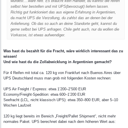
wurdest....wäre nett. Es braucht kein Händler, du kannst die reifen
selbst hier bestellen und mit UPS(bevorzugt) liefern lassen.
Richtig gut funktioniert das aus eigene Erfahrung in Argentinien,
da macht UPS die Verzollung, du zahlst das an denen bei der
Anlieferung. Ob das so auch an deine Standorte geht, kannst du
gerne selbst bei UPS anfragen. Chile geht auch, nur da wollen die
Vorkasse, ist etwas aufwendiger.
Was hast du bezahlt für die Fracht, wäre wirklich interessant das zu
wissen!
Und wie hast du die Zollabwicklung in Argentinien gemacht?
Für 4 Reifen mit total ca. 120 kg von Frankfurt nach Buenos Aires über
UPS Deutschland muss man grob mit folgenden Kosten rechnen:
UPS Air Freight / Express: etwa 1’200–2’500 EUR
Economy/Freight-Spedition: etwa 600–1’200 EUR
Seefracht (LCL, nicht klassisch UPS): etwa 350–800 EUR, aber 5–10
Wochen Laufzeit
120 kg liegt bereits im Bereich „Freight/Pallet Shipment“, nicht mehr
normales Paket. UPS berechnet dabei nach dem höheren Wert aus: