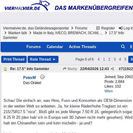
Viermalvier.de, das Geländewagenportal
Forums
Register
Log I
Marken talk
Made in Italy, IVECO, BREMACH, SCAM, ...
17.5" Info
Sammler
Forums
Calendar
Active Threads
Print Thread
Rate Thread
Page 6 of 6
1
2
3
4
5
6
Re: 17.5" Info Sammler
Matty
22/04/2026
12:43
#
711922
Joined:
Sep 2002
PeterM
Posts: 2,684
Das Orakel
Likes: 102
Wien
Schau' Die einfach an, was Hino, Fuso und Konsorten als OEM-Dimension
in der weiten Welt so anbieten. Ja, für kleine Räder/hohe Traglast ist ein
215/75R17.5 "nice". Bloß gibt es jede Menge 7.50 R 16, gelegentlich sogar
8.25 R 20 (den hab' ich in Europa seit 30 Jahren nicht mehr gesehen). Wird
halt ein Chinareifen sein und kein michelin - ja und?