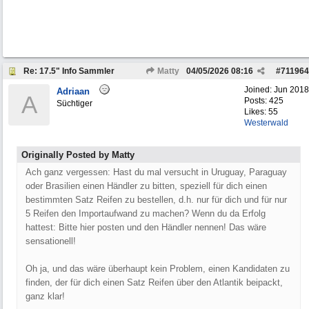
Re: 17.5" Info Sammler
Matty
04/05/2026
08:16
#
711964
Joined:
Jun 2018
Adriaan
A
Posts: 425
Süchtiger
Likes: 55
Westerwald
Originally Posted by Matty
Ach ganz vergessen: Hast du mal versucht in Uruguay, Paraguay
oder Brasilien einen Händler zu bitten, speziell für dich einen
bestimmten Satz Reifen zu bestellen, d.h. nur für dich und für nur
5 Reifen den Importaufwand zu machen? Wenn du da Erfolg
hattest: Bitte hier posten und den Händler nennen! Das wäre
sensationell!
Oh ja, und das wäre überhaupt kein Problem, einen Kandidaten zu
finden, der für dich einen Satz Reifen über den Atlantik beipackt,
ganz klar!