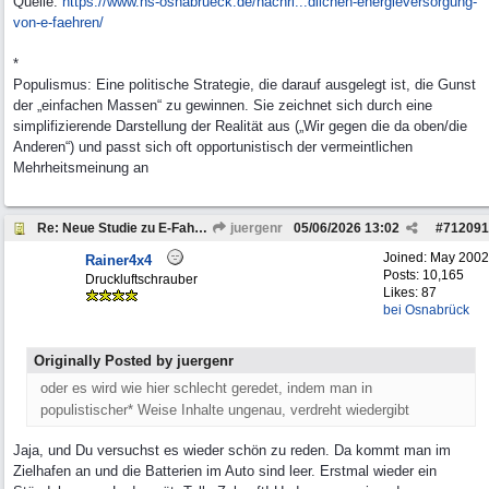
Quelle:
https://www.hs-osnabrueck.de/nachri...
dlichen-energieversorgung-
von-e-faehren/
*
Populismus: Eine politische Strategie, die darauf ausgelegt ist, die Gunst
der „einfachen Massen“ zu gewinnen. Sie zeichnet sich durch eine
simplifizierende Darstellung der Realität aus („Wir gegen die da oben/die
Anderen“) und passt sich oft opportunistisch der vermeintlichen
Mehrheitsmeinung an
Re: Neue Studie zu E-Fahrzeugen
juergenr
05/06/2026
13:02
#
712091
Joined:
May 2002
Rainer4x4
Posts: 10,165
Druckluftschrauber
Likes: 87
bei Osnabrück
Originally Posted by juergenr
oder es wird wie hier schlecht geredet, indem man in
populistischer* Weise Inhalte ungenau, verdreht wiedergibt
Jaja, und Du versuchst es wieder schön zu reden. Da kommt man im
Zielhafen an und die Batterien im Auto sind leer. Erstmal wieder ein