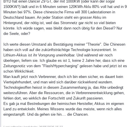
BYD hat einen Dancer Z9 GT, der mit 1000KW (oder kann der sogar
1500KW?) lädt und in 6 Minuten seinen 120KWh Aklu 80% voll hat und in 9
Minuten bei 97%. Diese chinesische Firma will 300 Ladestationen in
Deutschland bauen. An jeder Station steht ein grosser Akku im
Hintergrund, der nötig ist, weil das Stromnetz gar nicht so viel bieten
könnte. Ich würde sagen, was bleibt dann noch übrig für den Diesel? Nur
die Seele, oder?
Ich werte diesen Umstand als Bestätigung meiner "Theorie". Die Chinesen
haben sich voll auf die zukünftsträchtige Technologie konzentriert. In
Lithium-Akkus ist ihr Vorsprung uneinholbar. Und während wir noch
überlegen, liefern sie. Ich glaube es ist 1, keine 2 Jahre her, dass ich eine
Zeitungsnotiz von dem "Flash/Hypercharging" gelesen habe und jetzt ist es
schon Wirklichkeit.
Man kauft jetzt noch Verbrenner, doch ich bin eben sicher, es dauert kein
Viertejahrhundert, und man wird sich darüber rückwirkend wundern.
Technologieoffen heisst in diesem Zusammenhang ja, das Alte unbedingt
weiterzuführen. Aber die Ressourcen, die in Verbrennerentwicklung gehen,
fehlen dort, wo wirklich der Fortschritt und Zukunft passieren.
Es gab ja mal Bestrebungen der heimischen Hersteller, Akkus im eigenen
Land zu entwickeln. Meines Wissens wurde das meiste, wenn nich alles
eingestampft. Und da gehen sie hin.... die Chancen.