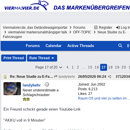
Viermalvier.de, das Geländewagenportal
Forums
Register
Log I
viermalvier markenunabhängiger talk
OFF-TOPIC
Neue Studie zu E-
Fahrzeugen
Forums
Calendar
Active Threads
Print Thread
Rate Thread
Page 17 of 20
1
2
…
15
16
17
18
19
20
Re: Neue Studie zu E-Fahrzeugen
landybehr
26/05/2026
06:24
#
712034
Joined:
Jun 2002
landybehr
Posts: 6,213
Never underestimate a
Likes: 27
Schlagschrauber
Raum OS und viel zu selten im ...
Ein Freund schickt gerade einen Youtube-Link
"AKKU voll in 9 Minuten"