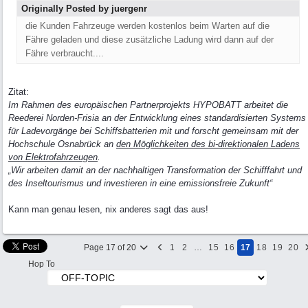
Originally Posted by juergenr
die Kunden Fahrzeuge werden kostenlos beim Warten auf die
Fähre geladen und diese zusätzliche Ladung wird dann auf der
Fähre verbraucht....
Zitat:
Im Rahmen des europäischen Partnerprojekts HYPOBATT arbeitet die
Reederei Norden-Frisia an der Entwicklung eines standardisierten Systems
für Ladevorgänge bei Schiffsbatterien mit und forscht gemeinsam mit der
Hochschule Osnabrück an
den Möglichkeiten des bi-direktionalen Ladens
von Elektrofahrzeugen
.
„Wir arbeiten damit an der nachhaltigen Transformation der Schifffahrt und
des Inseltourismus und investieren in eine emissionsfreie Zukunft“
Kann man genau lesen, nix anderes sagt das aus!
Page 17 of 20
1
2
…
15
16
17
18
19
20
Hop To