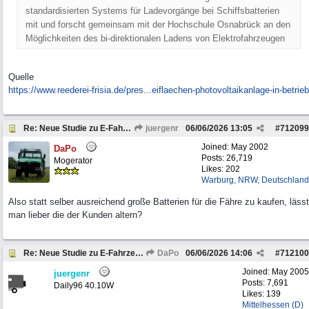
standardisierten Systems für Ladevorgänge bei Schiffsbatterien
mit und forscht gemeinsam mit der Hochschule Osnabrück an den
Möglichkeiten des bi-direktionalen Ladens von Elektrofahrzeugen
Quelle
https://www.reederei-frisia.de/pres...
eiflaechen-photovoltaikanlage-in-betrieb
Re: Neue Studie zu E-Fahrzeugen
juergenr
06/06/2026
13:05
#
712099
Joined:
May 2002
DaPo
Posts: 26,719
Mogerator
Likes: 202
Warburg, NRW, Deutschland
Also statt selber ausreichend große Batterien für die Fähre zu kaufen, lässt
man lieber die der Kunden altern?
Re: Neue Studie zu E-Fahrzeugen
DaPo
06/06/2026
14:06
#
712100
Joined:
May 2005
juergenr
Posts: 7,691
Daily96 40.10W
Likes: 139
Mittelhessen (D)