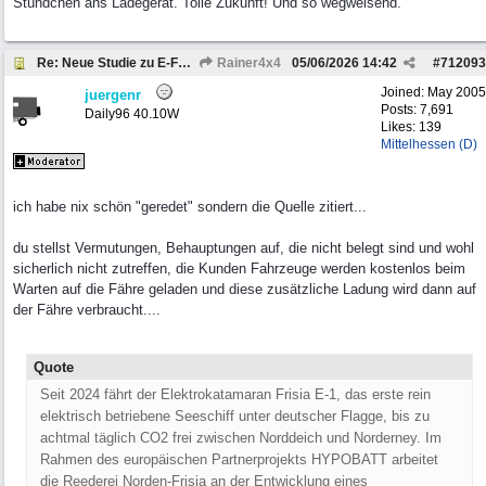
Stündchen ans Ladegerät. Tolle Zukunft! Und so wegweisend.
Re: Neue Studie zu E-Fahrzeugen
Rainer4x4
05/06/2026
14:42
#
712093
Joined:
May 2005
juergenr
Posts: 7,691
Daily96 40.10W
Likes: 139
Mittelhessen (D)
ich habe nix schön "geredet" sondern die Quelle zitiert...
du stellst Vermutungen, Behauptungen auf, die nicht belegt sind und wohl
sicherlich nicht zutreffen, die Kunden Fahrzeuge werden kostenlos beim
Warten auf die Fähre geladen und diese zusätzliche Ladung wird dann auf
der Fähre verbraucht....
Quote
Seit 2024 fährt der Elektrokatamaran Frisia E-1, das erste rein
elektrisch betriebene Seeschiff unter deutscher Flagge, bis zu
achtmal täglich CO2 frei zwischen Norddeich und Norderney. Im
Rahmen des europäischen Partnerprojekts HYPOBATT arbeitet
die Reederei Norden-Frisia an der Entwicklung eines