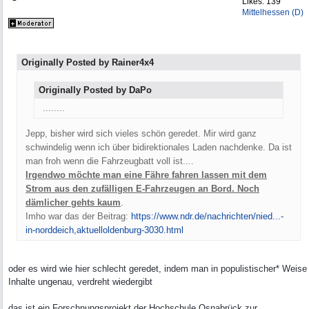
Likes: 139
Mittelhessen (D)
Originally Posted by Rainer4x4
Originally Posted by DaPo
........
Jepp, bisher wird sich vieles schön geredet. Mir wird ganz
schwindelig wenn ich über bidirektionales Laden nachdenke. Da ist
man froh wenn die Fahrzeugbatt voll ist....
Irgendwo möchte man eine Fähre fahren lassen mit dem
Strom aus den zufälligen E-Fahrzeugen an Bord. Noch
dämlicher gehts kaum
.
Imho war das der Beitrag:
https://www.ndr.de/nachrichten/nied...
-
in-norddeich,aktuelloldenburg-3030.html
oder es wird wie hier schlecht geredet, indem man in populistischer* Weise
Inhalte ungenau, verdreht wiedergibt
das ist ein Forschnungsprojekt der Hochschule Osnabrück zur