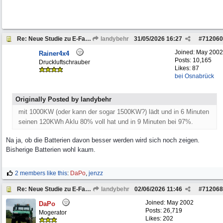
Re: Neue Studie zu E-Fahrzeugen
landybehr
31/05/2026
16:27
#
712060
Joined:
May 2002
Rainer4x4
Posts: 10,165
Druckluftschrauber
Likes: 87
bei Osnabrück
Originally Posted by landybehr
mit 1000KW (oder kann der sogar 1500KW?) lädt und in 6 Minuten
seinen 120KWh Aklu 80% voll hat und in 9 Minuten bei 97%.
Na ja, ob die Batterien davon besser werden wird sich noch zeigen.
Bisherige Batterien wohl kaum.
2 members like this
:
DaPo
,
jenzz
Re: Neue Studie zu E-Fahrzeugen
landybehr
02/06/2026
11:46
#
712068
Joined:
May 2002
DaPo
Posts: 26,719
Mogerator
Likes: 202