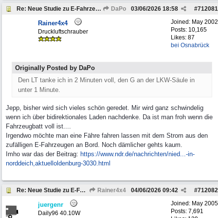
Re: Neue Studie zu E-Fahrzeugen
DaPo
03/06/2026
18:58
#
712081
Joined:
May 2002
Rainer4x4
Posts: 10,165
Druckluftschrauber
Likes: 87
bei Osnabrück
Originally Posted by DaPo
Den LT tanke ich in 2 Minuten voll, den G an der LKW-Säule in
unter 1 Minute.
Jepp, bisher wird sich vieles schön geredet. Mir wird ganz schwindelig
wenn ich über bidirektionales Laden nachdenke. Da ist man froh wenn die
Fahrzeugbatt voll ist....
Irgendwo möchte man eine Fähre fahren lassen mit dem Strom aus den
zufälligen E-Fahrzeugen an Bord. Noch dämlicher gehts kaum.
Imho war das der Beitrag:
https://www.ndr.de/nachrichten/nied...
-in-
norddeich,aktuelloldenburg-3030.html
Re: Neue Studie zu E-Fahrzeugen
Rainer4x4
04/06/2026
09:42
#
712082
Joined:
May 2005
juergenr
Posts: 7,691
Daily96 40.10W