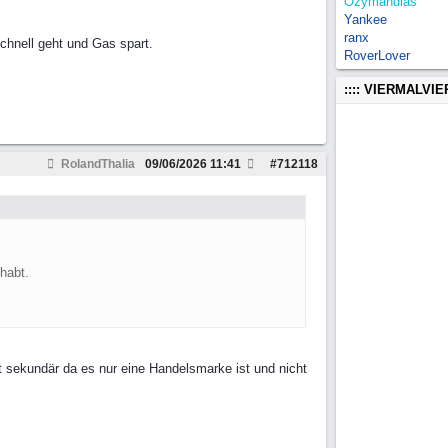
Ozymandias
Yankee
ranx
chnell geht und Gas spart.
RoverLover
:::: VIERMALVI
RolandThalia
09/06/2026
11:41
#
712118
 habt.
t sekundär da es nur eine Handelsmarke ist und nicht