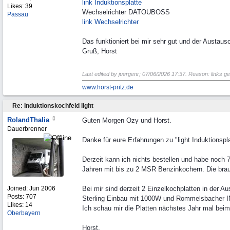
link Induktionsplatte
Likes: 39
Wechselrichter DATOUBOSS
Passau
link Wechselrichter
Das funktioniert bei mir sehr gut und der Austau
Gruß, Horst
Last edited by juergenr;
07/06/2026
17:37
. Reason: links g
www.horst-pritz.de
Re: Induktionskochfeld light
RolandThalia
Guten Morgen Ozy und Horst.
Dauerbrenner
Danke für eure Erfahrungen zu "light Induktionspla
Derzeit kann ich nichts bestellen und habe noch 
Jahren mit bis zu 2 MSR Benzinkochern. Die bra
Joined:
Jun 2006
Bei mir sind derzeit 2 Einzelkochplatten in der Au
Posts: 707
Sterling Einbau mit 1000W und Rommelsbacher 
Likes: 14
Ich schau mir die Platten nächstes Jahr mal bei
Oberbayern
Horst,