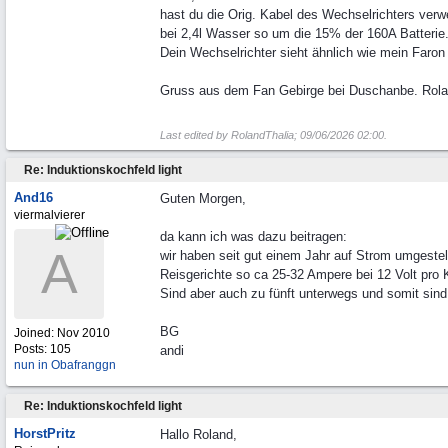
hast du die Orig. Kabel des Wechselrichters ve
bei 2,4l Wasser so um die 15% der 160A Batterie
Dein Wechselrichter sieht ähnlich wie mein Faron 
Gruss aus dem Fan Gebirge bei Duschanbe. Rol
Last edited by RolandThalia;
09/06/2026
02:00
.
Re: Induktionskochfeld light
And16
Guten Morgen,
viermalvierer
da kann ich was dazu beitragen:
A
wir haben seit gut einem Jahr auf Strom umgeste
Reisgerichte so ca 25-32 Ampere bei 12 Volt pro
Sind aber auch zu fünft unterwegs und somit sind
BG
Joined:
Nov 2010
Posts: 105
andi
nun in Obafranggn
Re: Induktionskochfeld light
HorstPritz
Hallo Roland,