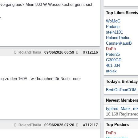
ochvorgang aus? Mein 800 W Wasserkocher gönnt sich
Top Likes Recei
.
WoMoG
Padane
stein1101
RolandThalia
CarstenKausB
DaPo
RolandThalia
09/06/2026
06:59
#
712116
Peter25
G300GD
461.334
atolex
g zu den 160A - wir brauchen für Nudel- oder
Today's Birthday
BertiOnTourCOM
Newest Member
typfred
,
Maex
,
mk
10,168 Registere
Top Posters
RolandThalia
09/06/2026
07:26
#
712117
DaPo