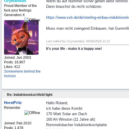
Ozymandias
Wenn du auf Nummer sicher gehen willst nimmst 
Proud Member of the
Dann brauchst du nicht schätzen.
fuck your feelings
Generation X
https:/
/
www.svb.de/
de/
sterling-einbau-induktions
Muss man nicht zwingend Einbauen, hat Gummifüs
Last edited by Ozymandias;
06/06/2026
11:21
.
It's your life - make it a happy one!
Joined:
Jun 2003
Posts: 16,907
Likes: 412
Somewhere behind the
horizon
Re: Induktionskochfeld light
HorstPritz
Hallo Roland,
Reisender
ich habe diese Kombi:
170 Watt Solar am Dach
160 Ah Winston (11 Jahre alt)
Joined:
Feb 2010
Rommelsbacher Induktionkochplatte
Posts: 1,478