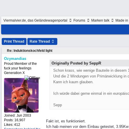
Viermalvier.de, das Geländewagenportal
Forums
Marken talk
Made in 
Print Thread
Rate Thread
Re: Induktionskochfeld light
Ozymandias
Originally Posted by SeppR
Proud Member of the
fuck your feelings
Schon krass, wie wenige Bauteile in diesem 1
Generation X
Und die 2 Windungen von Primärwicklung in d
Kann ich kaum glauben.
Ich würde dabei gerne einmal in ein europäi
Sepp
Joined:
Jun 2003
Posts: 16,907
Fakt ist, es funktioniert.
Likes: 412
Ich hab meinen vor dem Einbau getestet, 3.95Kw D