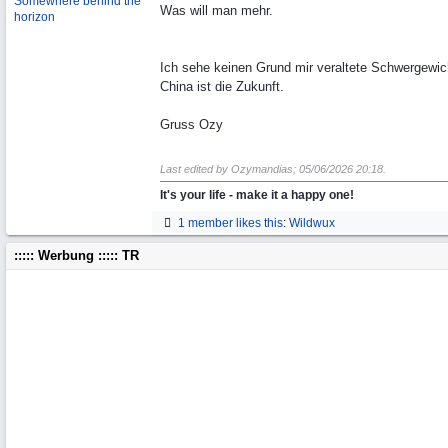
Somewhere behind the
Was will man mehr.
horizon
Ich sehe keinen Grund mir veraltete Schwergewich
China ist die Zukunft.
Gruss Ozy
Last edited by Ozymandias;
05/06/2026
20:18
.
It's your life - make it a happy one!
1 member likes this
:
Wildwux
::::: Werbung ::::: TR