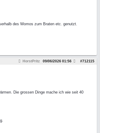
usserhalb des Womos zum Braten etc. genutzt.
HorstPritz
09/06/2026
01:56
#
712115
wärmen. Die grossen Dinge mache ich wie seit 40
g.