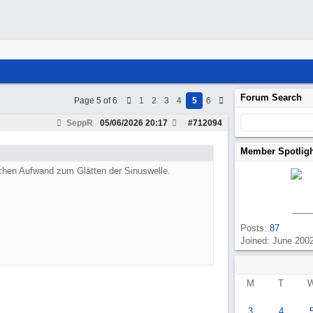
Forum Search
Page 5 of 6
1
2
3
4
5
6
SeppR
05/06/2026
20:17
#
712094
Member Spotlig
schen Aufwand zum Glätten der Sinuswelle.
Posts:
87
Joined: June 200
M
T
3
4