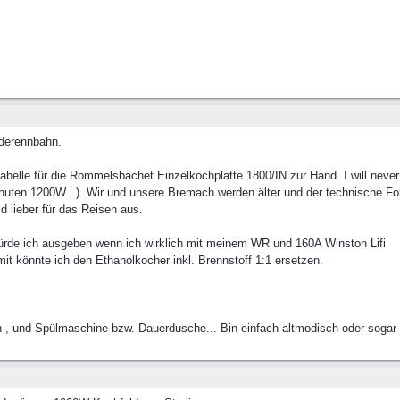
rderennbahn.
sdabelle für die Rommelsbachet Einzelkochplatte 1800/IN zur Hand. I will neve
ten 1200W...). Wir und unsere Bremach werden älter und der technische Fortsch
d lieber für das Reisen aus.
würde ich ausgeben wenn ich wirklich mit meinem WR und 160A Winston Lifi
t könnte ich den Ethanolkocher inkl. Brennstoff 1:1 ersetzen.
-, und Spülmaschine bzw. Dauerdusche... Bin einfach altmodisch oder sogar 