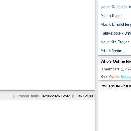
Neuer Kontinent 
Auf`m Keller
Musik-Empfehlun
Fahrverbote / Um
Neue Kfz-Steuer
Alte Möhren ...
Who's Online N
0 members (), 479
Key:
Admin
,
Globa
::WERBUNG:: Kl
RolandThalia
07/06/2026
12:42
#
712103