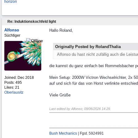
horizon
Re: Induktionskochfeld light
Alfonso
Hallo Roland,
Süchtiger
Originally Posted by RolandThalia
Alfonso du hast nicht zufällig auch die Leis
die kannst du ganz einfach bei Rommelsbacher per
Mein Setup: 2000W Victron Wechselrichter, 2x 5
Joined:
Dec 2018
Posts: 495
auf und sich für das von Horst verlinkte entschie
Likes: 21
Oberlausitz
Viele Grüße
Last edited by Alfonso;
09/06/2026
14:29
.
------------------------------------------------------------------------
Bush Mechanics
| Fgst. 5924991