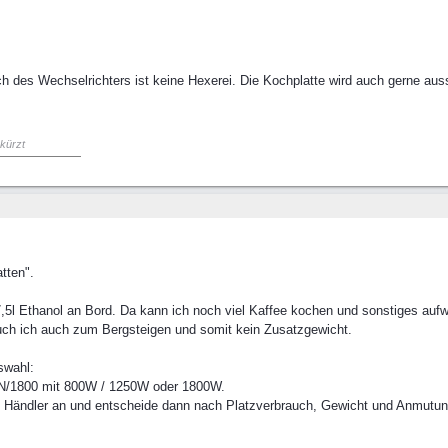
sch des Wechselrichters ist keine Hexerei. Die Kochplatte wird auch gerne a
ekürzt
tten".
7,5l Ethanol an Bord. Da kann ich noch viel Kaffee kochen und sonstiges auf
uch ich auch zum Bergsteigen und somit kein Zusatzgewicht.
swahl:
IN/1800 mit 800W / 1250W oder 1800W.
m Händler an und entscheide dann nach Platzverbrauch, Gewicht und Anmutun