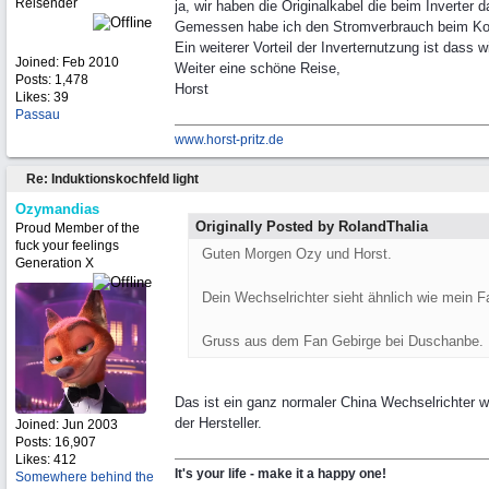
Reisender
ja, wir haben die Originalkabel die beim Inverter 
Gemessen habe ich den Stromverbrauch beim Koch
Ein weiterer Vorteil der Inverternutzung ist das
Joined:
Feb 2010
Weiter eine schöne Reise,
Posts: 1,478
Horst
Likes: 39
Passau
www.horst-pritz.de
Re: Induktionskochfeld light
Ozymandias
Originally Posted by RolandThalia
Proud Member of the
fuck your feelings
Guten Morgen Ozy und Horst.
Generation X
Dein Wechselrichter sieht ähnlich wie mein Fa
Gruss aus dem Fan Gebirge bei Duschanbe.
Das ist ein ganz normaler China Wechselrichter w
der Hersteller.
Joined:
Jun 2003
Posts: 16,907
Likes: 412
It's your life - make it a happy one!
Somewhere behind the