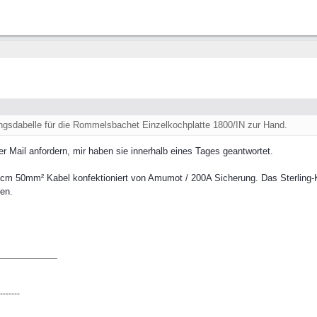
tungsdabelle für die Rommelsbachet Einzelkochplatte 1800/IN zur Hand.
 Mail anfordern, mir haben sie innerhalb eines Tages geantwortet.
0cm 50mm² Kabel konfektioniert von Amumot / 200A Sicherung. Das Sterling-K
den.
-------