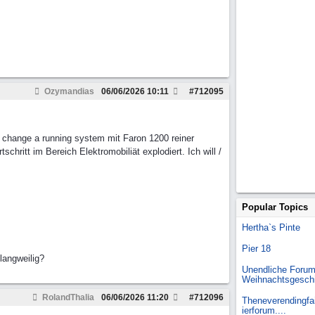
Ozymandias
06/06/2026
10:11
#
712095
r change a running system mit Faron 1200 reiner
ritt im Bereich Elektromobiliät explodiert. Ich will /
Popular Topics
Hertha`s Pinte
Pier 18
langweilig?
Unendliche Forum
Weihnachtsgesch
RolandThalia
06/06/2026
11:20
#
712096
Theneverendingfai
ierforum....