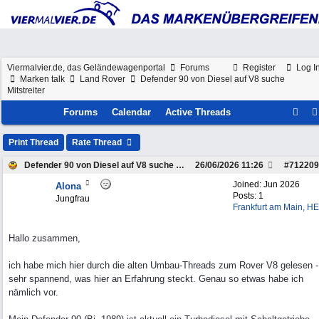
Viermalvier.de, das Geländewagenportal
Forums
Register
Log I
Marken talk
Land Rover
Defender 90 von Diesel auf V8 suche
Mitstreiter
Forums
Calendar
Active Threads
Print Thread
Rate Thread
Defender 90 von Diesel auf V8 suche Mitstreiter
26/06/2026
11:26
#
712209
Joined:
Jun 2026
Alona
Posts: 1
Jungfrau
Frankfurt am Main, HE
Hallo zusammen,
ich habe mich hier durch die alten Umbau-Threads zum Rover V8 gelesen -
sehr spannend, was hier an Erfahrung steckt. Genau so etwas habe ich
nämlich vor.