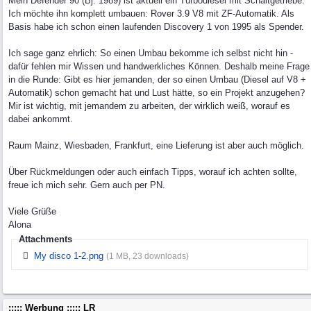
Mein Defender 90 (Bj. 1989) ist aktuell ein Turbodiesel mit Schaltgetriebe.
Ich möchte ihn komplett umbauen: Rover 3.9 V8 mit ZF-Automatik. Als
Basis habe ich schon einen laufenden Discovery 1 von 1995 als Spender.
Ich sage ganz ehrlich: So einen Umbau bekomme ich selbst nicht hin -
dafür fehlen mir Wissen und handwerkliches Können. Deshalb meine Frage
in die Runde: Gibt es hier jemanden, der so einen Umbau (Diesel auf V8 +
Automatik) schon gemacht hat und Lust hätte, so ein Projekt anzugehen?
Mir ist wichtig, mit jemandem zu arbeiten, der wirklich weiß, worauf es
dabei ankommt.
Raum Mainz, Wiesbaden, Frankfurt, eine Lieferung ist aber auch möglich.
Über Rückmeldungen oder auch einfach Tipps, worauf ich achten sollte,
freue ich mich sehr. Gern auch per PN.
Viele Grüße
Alona
Attachments
My disco 1-2.png
(1 MB, 23 downloads)
::::: Werbung ::::: LR