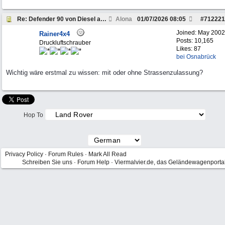
Re: Defender 90 von Diesel auf V8 suche Mitstreiter
Alona
01/07/2026
08:05
#
712221
Joined:
May 2002
Rainer4x4
Posts: 10,165
Druckluftschrauber
Likes: 87
bei Osnabrück
Wichtig wäre erstmal zu wissen: mit oder ohne Strassenzulassung?
Hop To
Privacy Policy
·
Forum Rules
·
Mark All Read
Schreiben Sie uns
·
Forum Help
·
Viermalvier.de, das Geländewagenporta