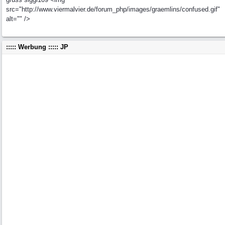
src="http://www.viermalvier.de/forum_php/images/graemlins/confused.gif"
alt="" />
::::: Werbung ::::: JP