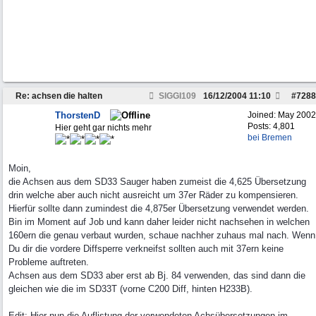
Re: achsen die halten
SIGGI109
16/12/2004
11:10
#
7288
ThorstenD
Joined:
May 2002
Posts: 4,801
Hier geht gar nichts mehr
bei Bremen
Moin,
die Achsen aus dem SD33 Sauger haben zumeist die 4,625 Übersetzung
drin welche aber auch nicht ausreicht um 37er Räder zu kompensieren.
Hierfür sollte dann zumindest die 4,875er Übersetzung verwendet werden.
Bin im Moment auf Job und kann daher leider nicht nachsehen in welchen
160ern die genau verbaut wurden, schaue nachher zuhaus mal nach. Wenn
Du dir die vordere Diffsperre verkneifst sollten auch mit 37ern keine
Probleme auftreten.
Achsen aus dem SD33 aber erst ab Bj. 84 verwenden, das sind dann die
gleichen wie die im SD33T (vorne C200 Diff, hinten H233B).
Edit: Hier nun die Auflistung der verwendeten Achsübersetzungen im