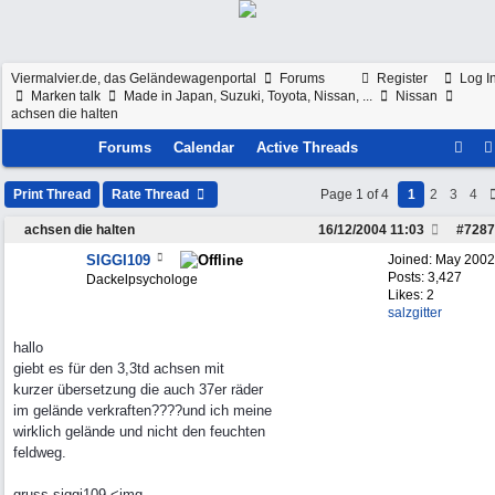
Viermalvier.de, das Geländewagenportal
Forums
Register
Log I
Marken talk
Made in Japan, Suzuki, Toyota, Nissan, ...
Nissan
achsen die halten
Forums
Calendar
Active Threads
Print Thread
Rate Thread
Page 1 of 4
1
2
3
4
achsen die halten
16/12/2004
11:03
#
7287
SIGGI109
Joined:
May 2002
Posts: 3,427
Dackelpsychologe
Likes: 2
salzgitter
hallo
giebt es für den 3,3td achsen mit
kurzer übersetzung die auch 37er räder
im gelände verkraften????und ich meine
wirklich gelände und nicht den feuchten
feldweg.
gruss siggi109 <img