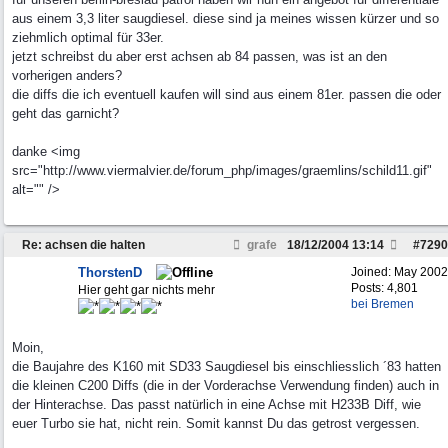
aus einem 3,3 liter saugdiesel. diese sind ja meines wissen kürzer und so
ziehmlich optimal für 33er.
jetzt schreibst du aber erst achsen ab 84 passen, was ist an den
vorherigen anders?
die diffs die ich eventuell kaufen will sind aus einem 81er. passen die oder
geht das garnicht?
danke <img
src="http://www.viermalvier.de/forum_php/images/graemlins/schild11.gif"
alt="" />
Re: achsen die halten
grafe
18/12/2004
13:14
#
7290
ThorstenD
Joined:
May 2002
Posts: 4,801
Hier geht gar nichts mehr
bei Bremen
Moin,
die Baujahre des K160 mit SD33 Saugdiesel bis einschliesslich ´83 hatten
die kleinen C200 Diffs (die in der Vorderachse Verwendung finden) auch in
der Hinterachse. Das passt natürlich in eine Achse mit H233B Diff, wie
euer Turbo sie hat, nicht rein. Somit kannst Du das getrost vergessen.