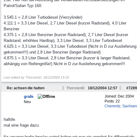
Patrol/Safari Typ 160:
3.545:1 = 2,8 Liter Turbodiesel (Vierzylinder)
4.111:1 = 3,3 Liter Diesel, 2,7 Liter Diesel (kurzer Radstand), 4,0 Liter
Benziner
4,375:1 = 2,8 Liter Benziner (kurzer Radstand), 2,7 Liter Diesel (kurzer
Radstand, erhöhtes Hardtop), 3,3 Liter Diesel, 3,3 Liter Turbodiesel
4,625:1 = 3,3 Liter Diesel, 3,3 Liter Turbodiesel (Nicht in D zur Auslieferung
gekommen!!!) und 2,8 Liter Benziner (langer Radstand)
4,875:1 = 3,3 Liter Diesel, 2,8 Liter Benziner (kurzer & langer Radstand,
abhängig von Reifengröße!) Nicht in D zur Auslieferung gekommen!!!
Last edited by ThorstenD;
18/12/2004
13:19
.
Re: achsen die halten
ThorstenD
18/12/2004
12:57
#
7289
grafe
Joined:
Dec 2004
Posts: 22
Neu
Chemnitz, Sachsen
hallöle.
mal eine frage dazu:
für unseren berlin-breslau patrol haben wir nun ein angebot für differentiale