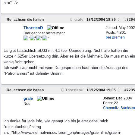
alt="" />
Re: achsen die halten
grafe
18/12/2004
18:39
#
7294
ThorstenD
Joined:
May 2002
Posts: 4,801
Hier geht gar nichts mehr
bei Bremen
Es gibt tatsächlich SD33 mit 4.375er Übersetzung. Nicht alle hatten die
kurze 4.625er Übersetzung drin. Aber es ist die Mehrheit. Da muss man ein
wenig Acht geben.
Ich weiß zwar nicht mit wem Du gesprochen hast aber die Aussage des
"Patrolfahrers" ist definitiv Unsinn.
Re: achsen die halten
ThorstenD
18/12/2004
19:05
#
7295
grafe
Joined:
Dec 2004
Posts: 22
Neu
Chemnitz, Sachsen
ich danke für jede info, wie gesagt ich bin ja erst dabei mich
"reinzufuchsen" <img
src="http://www.viermalvier.de/forum_php/images/graemlins/graem-