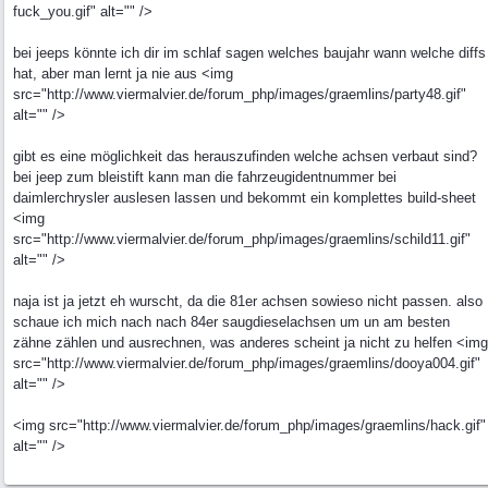
fuck_you.gif" alt="" />
bei jeeps könnte ich dir im schlaf sagen welches baujahr wann welche diffs
hat, aber man lernt ja nie aus <img
src="http://www.viermalvier.de/forum_php/images/graemlins/party48.gif"
alt="" />
gibt es eine möglichkeit das herauszufinden welche achsen verbaut sind?
bei jeep zum bleistift kann man die fahrzeugidentnummer bei
daimlerchrysler auslesen lassen und bekommt ein komplettes build-sheet
<img
src="http://www.viermalvier.de/forum_php/images/graemlins/schild11.gif"
alt="" />
naja ist ja jetzt eh wurscht, da die 81er achsen sowieso nicht passen. also
schaue ich mich nach nach 84er saugdieselachsen um un am besten
zähne zählen und ausrechnen, was anderes scheint ja nicht zu helfen <img
src="http://www.viermalvier.de/forum_php/images/graemlins/dooya004.gif"
alt="" />
<img src="http://www.viermalvier.de/forum_php/images/graemlins/hack.gif"
alt="" />