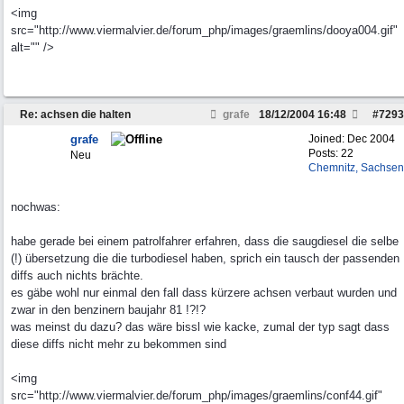
<img
src="http://www.viermalvier.de/forum_php/images/graemlins/dooya004.gif"
alt="" />
Re: achsen die halten
grafe
18/12/2004
16:48
#
7293
grafe
Joined:
Dec 2004
Posts: 22
Neu
Chemnitz, Sachsen
nochwas:
habe gerade bei einem patrolfahrer erfahren, dass die saugdiesel die selbe
(!) übersetzung die die turbodiesel haben, sprich ein tausch der passenden
diffs auch nichts brächte.
es gäbe wohl nur einmal den fall dass kürzere achsen verbaut wurden und
zwar in den benzinern baujahr 81 !?!?
was meinst du dazu? das wäre bissl wie kacke, zumal der typ sagt dass
diese diffs nicht mehr zu bekommen sind
<img
src="http://www.viermalvier.de/forum_php/images/graemlins/conf44.gif"