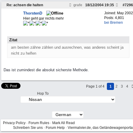
Re: achsen die halten
grafe
18/12/2004
19:35
#
7296
ThorstenD
Joined:
May 2002
Posts: 4,801
Hier geht gar nichts mehr
bei Bremen
Zitat
am besten zähne zählen und ausrechnen, was anderes scheint ja
nicht zu helfen
Das ist zumindest die absolut sicherste Methode.
Page 1 of 4
1
2
3
4
Hop To
Privacy Policy
·
Forum Rules
·
Mark All Read
Schreiben Sie uns
·
Forum Help
·
Viermalvier.de, das Geländewagenporta