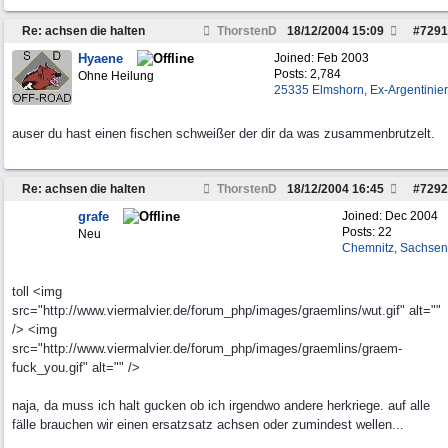
Re: achsen die halten
ThorstenD
18/12/2004
15:09
#
7291
Hyaene
Joined:
Feb 2003
Posts: 2,784
Ohne Heilung
25335 Elmshorn, Ex-Argentinier
auser du hast einen fischen schweißer der dir da was zusammenbrutzelt.
Re: achsen die halten
ThorstenD
18/12/2004
16:45
#
7292
grafe
Joined:
Dec 2004
Posts: 22
Neu
Chemnitz, Sachsen
toll <img
src="http://www.viermalvier.de/forum_php/images/graemlins/wut.gif" alt=""
/> <img
src="http://www.viermalvier.de/forum_php/images/graemlins/graem-
fuck_you.gif" alt="" />
naja, da muss ich halt gucken ob ich irgendwo andere herkriege. auf alle
fälle brauchen wir einen ersatzsatz achsen oder zumindest wellen...