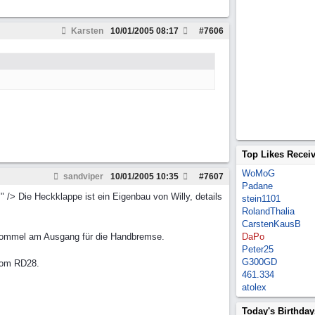
Karsten
10/01/2005
08:17
#
7606
Top Likes Recei
WoMoG
sandviper
10/01/2005
10:35
#
7607
Padane
" /> Die Heckklappe ist ein Eigenbau von Willy, details
stein1101
RolandThalia
CarstenKausB
Trommel am Ausgang für die Handbremse.
DaPo
Peter25
G300GD
 vom RD28.
461.334
atolex
Today's Birthday