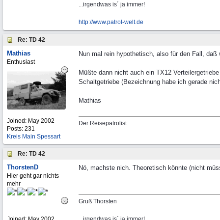
...irgendwas is´ ja immer!
http://www.patrol-welt.de
Re: TD 42
Mathias
Nun mal rein hypothetisch, also für den Fall, daß 
Enthusiast
Müßte dann nicht auch ein TX12 Verteilergetriebe
Schaltgetriebe (Bezeichnung habe ich gerade nic
Mathias
Joined:
May 2002
Der Reisepatrolist
Posts: 231
Kreis Main Spessart
Re: TD 42
ThorstenD
Nö, machste nich. Theoretisch könnte (nicht müss
Hier geht gar nichts
mehr
Gruß Thorsten
Joined:
May 2002
...irgendwas is´ ja immer!