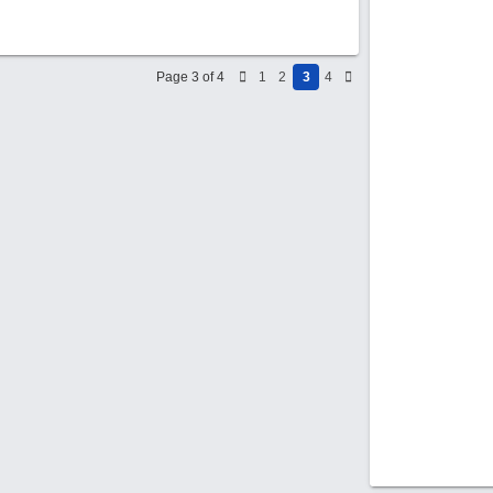
Page 3 of 4
1
2
3
4