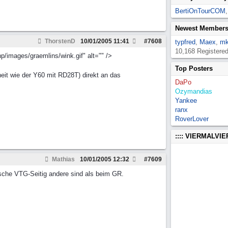
BertiOnTourCOM
Newest Member
ThorstenD
10/01/2005
11:41
#
7608
typfred
,
Maex
,
mk
10,168 Registere
hp/images/graemlins/wink.gif" alt="" />
Top Posters
eit wie der Y60 mit RD28T) direkt an das
DaPo
Ozymandias
Yankee
ranx
RoverLover
:::: VIERMALVI
Mathias
10/01/2005
12:32
#
7609
ansche VTG-Seitig andere sind als beim GR.