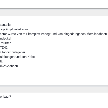
bauteilen
ige € gekostet also
otor wurde von mir komplett zerlegt und von eingedrungenen Metallspähnen ge
rndeckel
n mußten
 TD42
 Tacoimpulzgeber
culeitungen und den Kabel
t.
 RD28 Achsen
genbau ?