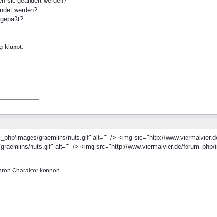
en sie geändert werden?
endet werden?
 gepaßt?
g klappt.
_php/images/graemlins/nuts.gif" alt="" /> <img src="http://www.viermalvier.d
raemlins/nuts.gif" alt="" /> <img src="http://www.viermalvier.de/forum_php/i
hren Charakter kennen.