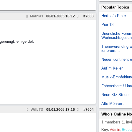
Popular Topics
Hertha`s Pinte
Mathias
08/01/2005
18:12
#
7603
Pier 18
Unendliche Forum
Weihnachtsgesch
reinigt. einige def.
Theneverendingfai
ierforum....
Neuer Kontinent 
Auf`m Keller
Musik-Empfehlun
Fahrverbote / Um
Neue Kfz-Steuer
Alte Möhren ...
WillyTD
09/01/2005
17:16
#
7604
Who's Online N
1 members (1 invi
Key:
Admin
,
Globa