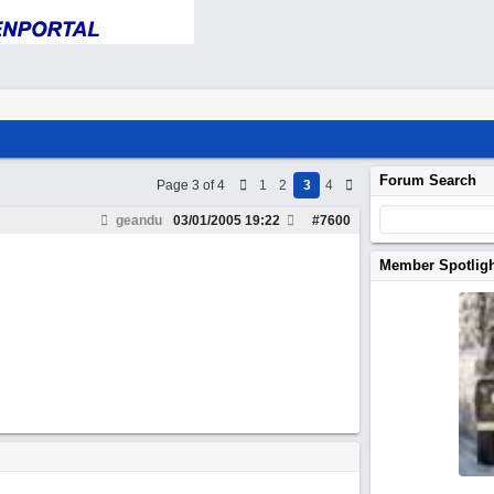
Forum Search
Page 3 of 4
1
2
3
4
geandu
03/01/2005
19:22
#
7600
Member Spotlig