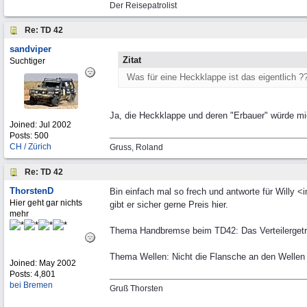
Der Reisepatrolist
Re: TD 42
sandviper
Zitat
Suchtiger
Was für eine Heckklappe ist das eigentlich ?
Ja, die Heckklappe und deren "Erbauer" würde mich
Joined:
Jul 2002
Posts: 500
CH / Zürich
Gruss, Roland
Re: TD 42
ThorstenD
Bin einfach mal so frech und antworte für Willy <
Hier geht gar nichts
gibt er sicher gerne Preis hier.
mehr
Thema Handbremse beim TD42: Das Verteilergetr
Thema Wellen: Nicht die Flansche an den Wellen
Joined:
May 2002
Posts: 4,801
bei Bremen
Gruß Thorsten