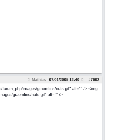
Mathias
07/01/2005
12:40
#
7602
e/forum_php/images/graemlins/nuts.gif" alt="" /> <img
mages/graemlins/nuts.gif" alt="" />