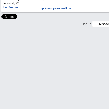
Posts: 4,801
bei Bremen
http://www.patrol-welt.de
Hop To