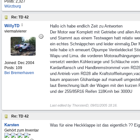
Posts: 2,327
Würzburg
Re: TD 42
WillyTD
Hallo ich habe endlich Zeit zu Antworten
viermalvierer
Der Motor war Komplett mit Getriebe und allen An
und Stammt aus einem Testwagen hatt relativ wen
ein echtes Schnäppchen und leider einmalig.Der M
teile habe ich erneuert.Ölpumpe Ventieldeckel Sti
Wapu und Lima. die vorderen Motoraufhängunge
versetzt werden.Kühlerzarge und Schläuche vom
Joined:
Dec 2004
Kardanflansch und Handbremstrommel vom RD28
Posts: 109
Bei Bremerhaven
und Antrieb vom RD28 alle Kraftstoffleitungen,va
baum anpassen Glühanlage auf manuell umgestell
laut Berechnung läuft der Wagen mit den kurzen
und der 255/85R16 Reifen 118Kmh bei 3000U
Last edited by ThorstenD;
09/01/2005
18:16
.
Re: TD 42
Karsten
Was für eine Heckklappe ist das eigentlich ?? Ei
Gehört zum Inventar