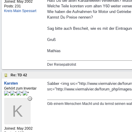
Hast Du die alten Kardanwellen verwendet? Mußt
Joined:
May 2002
Welche Teile konnten vom alten Y60 weiter verw
Posts: 231
Kreis Main Spessart
Wie haben die Aufnahmen für Motor und Getriebe
Kannst Du Preise nennen?
Sag bitte auch Bescheit, wie es mit der Eintragun
Gruß
Mathias
Der Reisepatrolist
Re: TD 42
Karsten
Sabber <img src="http://www.viermalvier.de/forum
Gehört zum Inventar
src="http://www.viermalvier.de/forum_php/images/g
Gib einem Menschen Macht und du lernst seinen wa
K
Joined:
May 2002