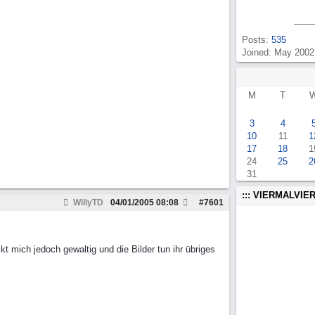
Posts:
535
Joined: May 2002
M
T
3
4
10
11
1
17
18
1
24
25
2
31
::: VIERMALVIER
WillyTD
04/01/2005
08:08
#
7601
 mich jedoch gewaltig und die Bilder tun ihr übriges