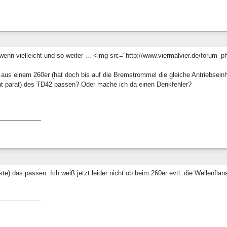
wenn vielleicht und so weiter ... <img src="http://www.viermalvier.de/forum_p
 aus einem 260er (hat doch bis auf die Bremstrommel die gleiche Antriebseinh
ht parat) des TD42 passen? Oder mache ich da einen Denkfehler?
te) das passen. Ich weiß jetzt leider nicht ob beim 260er evtl. die Wellenfl