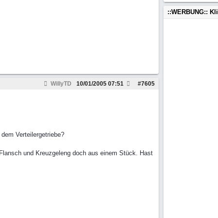
::WERBUNG:: Kl
WillyTD
10/01/2005
07:51
#
7605
dem Verteilergetriebe?
 Flansch und Kreuzgeleng doch aus einem Stück. Hast