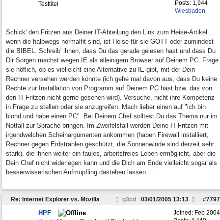
Posts: 1,944
Testtitel
Wiesbaden
Schick' den Fritzen aus Deiner IT-Abteilung den Link zum Heise-Artikel ...
wenn die halbwegs normalfit sind, ist Heise für sie GOTT oder zumindest
die BIBEL. Schreib' ihnen, dass Du das gerade gelesen hast und dass Du
Dir Sorgen machst wegen IE als alleinigem Browser auf Deinem PC. Frage
sie höflich, ob es vielleicht eine Alternative zu IE gibt, mit der Dein
Rechner versehen werden könnte (ich gehe mal davon aus, dass Du keine
Rechte zur Installation von Programm auf Deinem PC hast bzw. das von
den IT-Fritzen nicht gerne gesehen wird). Versuche, nicht ihre Kompetenz
in Frage zu stellen oder sie anzugreifen. Mach lieber einen auf "ich bin
blond und habe einen PC". Bei Deinem Chef solltest Du das Thema nur im
Notfall zur Sprache bringen. Im Zweifelsfall werden Deine IT-Fritzen mit
irgendwelchen Scheinargumenten ankommen (haben Firewall installiert,
Rechner gegen Erdstrahlen geschützt, die Sonnenwinde sind derzeit sehr
stark), die ihnen weiter ein faules, arbeitsfreies Leben ermöglicht, aber die
Dein Chef nicht widerlegen kann und die Dich am Ende vielleicht sogar als
besserwisserischen Aufmüpfling dastehen lassen ...
Re: Internet Explorer vs. Mozilla
g3cd
03/01/2005
13:13
#
7797
HPF
Joined:
Feb 2004