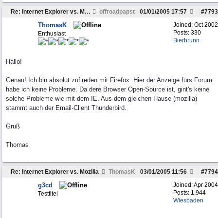
Re: Internet Explorer vs. Mozilla
offroadpapst
01/01/2005
17:57
#
7793
ThomasK
Joined:
Oct 2002
Posts: 330
Enthusiast
Bierbrunn
Hallo!
Genau! Ich bin absolut zufireden mit Firefox. Hier der Anzeige fürs Forum
habe ich keine Probleme. Da dere Browser Open-Source ist, gint's keine
solche Probleme wie mit dem IE. Aus dem gleichen Hause (mozilla)
stammt auch der Email-Client Thunderbird.
Gruß
Thomas
Re: Internet Explorer vs. Mozilla
ThomasK
03/01/2005
11:56
#
7794
g3cd
Joined:
Apr 2004
Posts: 1,944
Testtitel
Wiesbaden