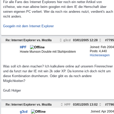
Für alle Fans des Internet Explorers hier noch ein netter Artikel von
ct/heise, wie man alleine beim googlen mit dem IE die Herrschaft über
seinen eigenen PC verliert. Wer da noch nix anderes nutzt, verdient's auch
nicht anders.
Googeln mit dem Internet Explorer
Re: Internet Explorer vs. Mozilla
g3cd
03/01/2005
12:28
#
7795
HPF
Joined:
Feb 2004
Posts: 4,440
Howie Munson Double mit Stuhlproblem
Hückeswagen
Was soll ich denn machen? Ich kalkuliere online auf unserem Firenrechner
und da funzt nur der IE mit win 2k oder XP. Da komme ich doch nicht um
diese Kombination drumherum. Oder gibt es da noch andere
Möglichkeiten?
Gruß Holger
Re: Internet Explorer vs. Mozilla
HPF
03/01/2005
13:02
#
7796
g3cd
Joined:
Apr 2004