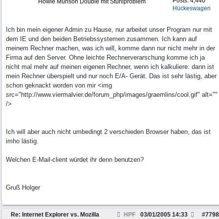
Posts: 4,440
Howie Munson Double mit Stuhlproblem
Hückeswagen
Ich bin mein eigener Admin zu Hause, nur arbeitet unser Program nur mit
dem IE und den beiden Betriebssystemen zusammen. Ich kann auf
meinem Rechner machen, was ich will, komme dann nur nicht mehr in der
Firma auf den Server. Ohne leichte Rechnerverarschung komme ich ja
nicht mal mehr auf meinen eigenen Rechner, wenn ich kalkuliere: dann ist
mein Rechner überspielt und nur noch E/A- Gerät. Das ist sehr lästig, aber
schon geknackt worden von mir <img
src="http://www.viermalvier.de/forum_php/images/graemlins/cool.gif" alt=""
/>
Ich will aber auch nicht umbedingt 2 verschieden Browser haben, das ist
imho lästig.
Welchen E-Mail-client würdet ihr denn benutzen?
Gruß Holger
Re: Internet Explorer vs. Mozilla
HPF
03/01/2005
14:33
#
7798