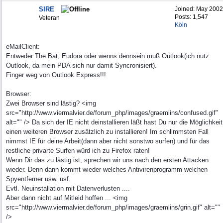
SIRE
Joined:
May 2002
Posts: 1,547
Veteran
Köln
eMailClient:
Entweder The Bat, Eudora oder wenns dennsein muß Outlook(ich nutz
Outlook, da mein PDA sich nur damit Syncronisiert).
Finger weg von Outlook Express!!!
Browser:
Zwei Browser sind lästig? <img
src="http://www.viermalvier.de/forum_php/images/graemlins/confused.gif"
alt="" /> Da sich der IE nicht deinstallieren läßt hast Du nur die Möglichkeit
einen weiteren Browser zusätzlich zu installieren! Im schlimmsten Fall
nimmst IE für deine Arbeit(dann aber nicht sonstwo surfen) und für das
restliche privarte Surfen würd ich zu Firefox raten!
Wenn Dir das zu lästig ist, sprechen wir uns nach den ersten Attacken
wieder. Denn dann kommt wieder welches Antivirenprogramm welchen
Spyentferner usw. usf.
Evtl. Neuinstallation mit Datenverlusten ....
Aber dann nicht auf Mitleid hoffen ... <img
src="http://www.viermalvier.de/forum_php/images/graemlins/grin.gif" alt=""
/>