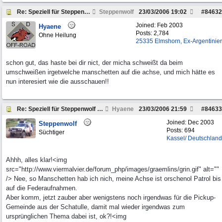
Re: Speziell für Steppenwolf und andere Pickup Fre
Steppenwolf
23/03/2006
19:02
#
84632
Joined:
Feb 2003
Hyaene
Posts: 2,784
Ohne Heilung
25335 Elmshorn, Ex-Argentinier
schon gut, das haste bei dir nict, der micha schweißt da beim
umschweißen irgetwelche manschetten auf die achse, und mich hätte es
nun interesiert wie die ausschauen!!
Re: Speziell für Steppenwolf und andere Pickup Fre
Hyaene
23/03/2006
21:59
#
84633
Joined:
Dec 2003
Steppenwolf
Posts: 694
Süchtiger
Kassel/ Deutschland
Ahhh, alles klar!<img
src="http://www.viermalvier.de/forum_php/images/graemlins/grin.gif" alt=""
/> Nee, so Manschetten hab ich nich, meine Achse ist orschenol Patrol bis
auf die Federaufnahmen.
Aber komm, jetzt zauber aber wenigstens noch irgendwas für die Pickup-
Gemeinde aus der Schatulle, damit mal wieder irgendwas zum
ursprünglichen Thema dabei ist, ok?!<img