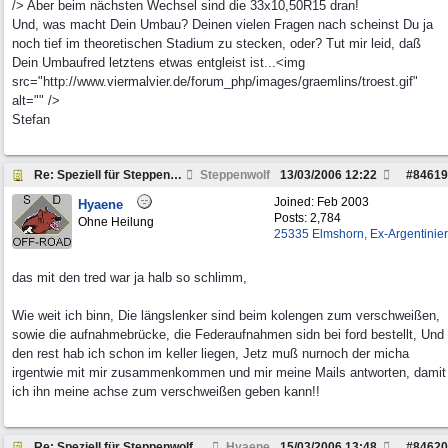
/> Aber beim nächsten Wechsel sind die 33x10,50R15 dran!
Und, was macht Dein Umbau? Deinen vielen Fragen nach scheinst Du ja
noch tief im theoretischen Stadium zu stecken, oder? Tut mir leid, daß
Dein Umbaufred letztens etwas entgleist ist...<img
src="http://www.viermalvier.de/forum_php/images/graemlins/troest.gif"
alt="" />
Stefan
Re: Speziell für Steppenwolf und andere Pickup Fre
Steppenwolf
13/03/2006
12:22
#
84619
Joined:
Feb 2003
Hyaene
Posts: 2,784
Ohne Heilung
25335 Elmshorn, Ex-Argentinier
das mit den tred war ja halb so schlimm,
Wie weit ich binn, Die längslenker sind beim kolengen zum verschweißen,
sowie die aufnahmebrücke, die Federaufnahmen sidn bei ford bestellt, Und
den rest hab ich schon im keller liegen, Jetz muß nurnoch der micha
irgentwie mit mir zusammenkommen und mir meine Mails antworten, damit
ich ihn meine achse zum verschweißen geben kann!!
Re: Speziell für Steppenwolf und andere Pickup Fre
Hyaene
15/03/2006
13:48
#
84620