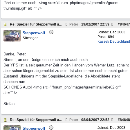
fährt er immer noch. <img src="/forum_php/images/graemlins/graem-
thumbsup.gif" alt="" />
Re: Speziell für Steppenwolf und andere Pickup Fre
Peter
19/02/2007
22:59
#
84647
Joined:
Dec 2003
Steppenwolf
Posts: 694
Süchtiger
Kassel/ Deutschland
Danke, Peter.
Stimmt, an den Dodge erinner ich mich auch noch.
Der YPS ist ja seit geraumer Zeit in den Händen vom Werner Lutz, scheint
aber schon länger abgemeldet zu sein. Ist aber immer noch in recht gutem
Zustand! Übrigens mit der Stepside-Ladefläche, die Abgebildete steht
daneben rum...
SCHÖNES Auto! <img src="/forum_php/images/graemlins/liebe02.gif"
alt="" />
Stefan
Re: Speziell für Steppenwolf und andere Pickup Fre
Peter
08/04/2007
22:52
#
84648
Joined:
Dec 2003
Steppenwolf