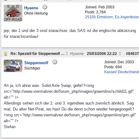
Joined:
Feb 2003
Hyaene
Posts: 2,784
Ohne Heilung
25335 Elmshorn, Ex-Argentinier
jep, der 1 und der 3 sind starachser, das SAS ist die englische abkürzung
für starachsumbau!
Re: Speziell für Steppenwolf und andere Pickup Fre
Hyaene
25/03/2006
22:22
#
84637
Joined:
Dec 2003
Steppenwolf
Posts: 694
Süchtiger
Kassel/ Deutschland
Ah ja, ich ahne was: Solid Axle Swap, gelle!?<img
src="http://www.viermalvier.de/forum_php/images/graemlins/schild11.gif"
alt="" />
Allerdings sehen sich der 2. und 3. irgendwie auch ziemlich ähnlich. Sag
mal, Du alter Net-Pirat, wo hast Du die denn schon wieder hergegoogelt?
<img src="http://www.viermalvier.de/forum_php/images/graemlins/grin.gif"
alt="" />
Stefan