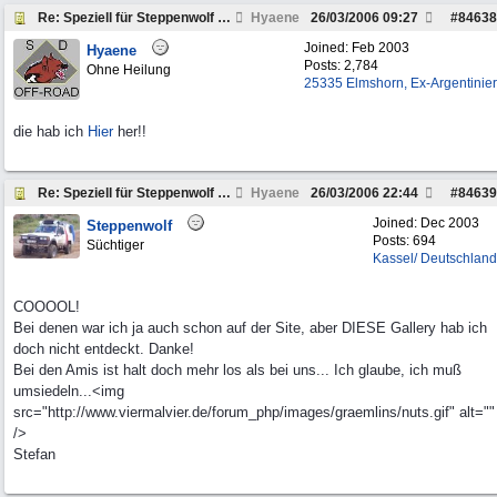
Re: Speziell für Steppenwolf und andere Pickup Fre
Hyaene
26/03/2006
09:27
#
84638
Joined:
Feb 2003
Hyaene
Posts: 2,784
Ohne Heilung
25335 Elmshorn, Ex-Argentinier
die hab ich
Hier
her!!
Re: Speziell für Steppenwolf und andere Pickup Fre
Hyaene
26/03/2006
22:44
#
84639
Joined:
Dec 2003
Steppenwolf
Posts: 694
Süchtiger
Kassel/ Deutschland
COOOOL!
Bei denen war ich ja auch schon auf der Site, aber DIESE Gallery hab ich
doch nicht entdeckt. Danke!
Bei den Amis ist halt doch mehr los als bei uns... Ich glaube, ich muß
umsiedeln...<img
src="http://www.viermalvier.de/forum_php/images/graemlins/nuts.gif" alt=""
/>
Stefan