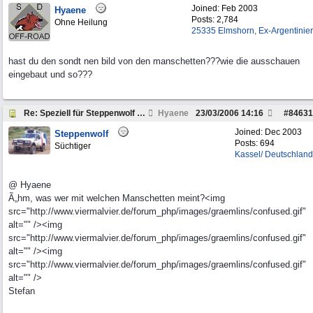
Joined:
Feb 2003
Hyaene
Posts: 2,784
Ohne Heilung
25335 Elmshorn, Ex-Argentinier
hast du den sondt nen bild von den manschetten???wie die ausschauen
eingebaut und so???
Re: Speziell für Steppenwolf und andere Pickup Fre
Hyaene
23/03/2006
14:16
#
84631
Joined:
Dec 2003
Steppenwolf
Posts: 694
Süchtiger
Kassel/ Deutschland
@ Hyaene
Ã„hm, was wer mit welchen Manschetten meint?<img
src="http://www.viermalvier.de/forum_php/images/graemlins/confused.gif"
alt="" /><img
src="http://www.viermalvier.de/forum_php/images/graemlins/confused.gif"
alt="" /><img
src="http://www.viermalvier.de/forum_php/images/graemlins/confused.gif"
alt="" />
Stefan