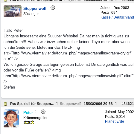
Joined:
Dec 2003
Steppenwolf
Posts: 694
Süchtiger
Kassel/ Deutschland
Hallo Peter
Übrigens insgesamt eine Suuuper Website! Da hat man ja richtig was zu
schmökern!!! Habe zwar inzwischen selber keinen Toyo mehr, aber wenn
ich die Seite sehe, blutet mir das Herz!<img
src="http://www.viermalvier.de/forum_php/images/graemlins/graem-cry.gif"
alt="" />
Wo ich gerade Garage ausfegen gelesen habe: ist Dir da eigentlich was auf
oder vor die Füße gefallen? <img
src="http://www.viermalvier.de/forum_php/images/graemlins/wink.gif" alt=""
/>
Stefan
Re: Speziell für Steppenwolf und andere Pickup Fre
Steppenwolf
15/03/2006
20:58
#
84621
Joined:
May 2002
Peter
Posts: 6,014
Krümmergriller
Planet Erde