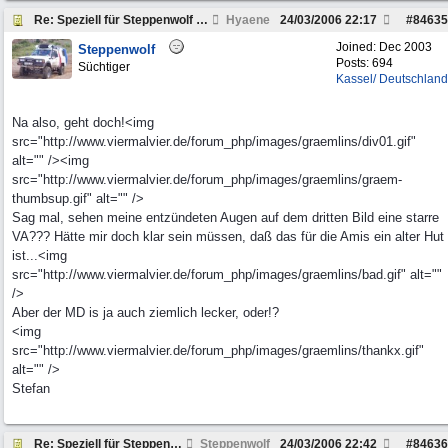
Re: Speziell für Steppenwolf und andere Pickup Fre
Hyaene
24/03/2006
22:17
#
84635
Joined:
Dec 2003
Steppenwolf
Posts: 694
Süchtiger
Kassel/ Deutschland
Na also, geht doch!<img
src="http://www.viermalvier.de/forum_php/images/graemlins/div01.gif"
alt="" /><img
src="http://www.viermalvier.de/forum_php/images/graemlins/graem-
thumbsup.gif" alt="" />
Sag mal, sehen meine entzündeten Augen auf dem dritten Bild eine starre
VA??? Hätte mir doch klar sein müssen, daß das für die Amis ein alter Hut
ist...<img
src="http://www.viermalvier.de/forum_php/images/graemlins/bad.gif" alt=""
/>
Aber der MD is ja auch ziemlich lecker, oder!?
<img
src="http://www.viermalvier.de/forum_php/images/graemlins/thankx.gif"
alt="" />
Stefan
Re: Speziell für Steppenwolf und andere Pickup Fre
Steppenwolf
24/03/2006
22:42
#
84636