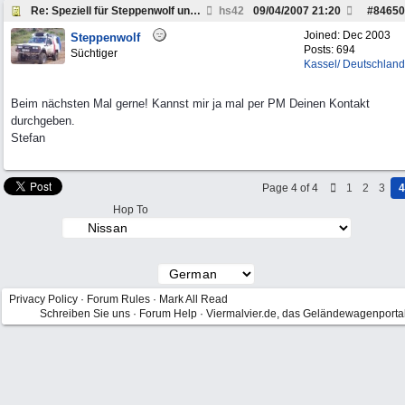
Re: Speziell für Steppenwolf und andere Pickup Fre
hs42
09/04/2007
21:20
#
84650
Joined:
Dec 2003
Steppenwolf
Posts: 694
Süchtiger
Kassel/ Deutschland
Beim nächsten Mal gerne! Kannst mir ja mal per PM Deinen Kontakt
durchgeben.
Stefan
Page 4 of 4
1
2
3
4
Hop To
Privacy Policy
·
Forum Rules
·
Mark All Read
Schreiben Sie uns
·
Forum Help
·
Viermalvier.de, das Geländewagenporta