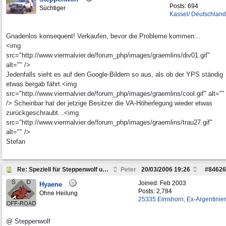
Posts: 694
Süchtiger
Kassel/ Deutschland
Gnadenlos konsequent! Verkaufen, bevor die Probleme kommen...
<img
src="http://www.viermalvier.de/forum_php/images/graemlins/div01.gif"
alt="" />
Jedenfalls sieht es auf den Google-Bildern so aus, als ob der YPS ständig
etwas bergab fährt.<img
src="http://www.viermalvier.de/forum_php/images/graemlins/cool.gif" alt=""
/> Scheinbar hat der jetzige Besitzer die VA-Höherlegung wieder etwas
zurückgeschraubt...<img
src="http://www.viermalvier.de/forum_php/images/graemlins/trau27.gif"
alt="" />
Stefan
Re: Speziell für Steppenwolf und andere Pickup Fre
Peter
20/03/2006
19:26
#
84626
Joined:
Feb 2003
Hyaene
Posts: 2,784
Ohne Heilung
25335 Elmshorn, Ex-Argentinier
@ Steppenwolf