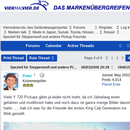
Viermalvier.de, das Geländewagenportal
Forums
Register
Log I
Marken talk
Made in Japan, Suzuki, Toyota, Nissan, ...
Nissan
Speziell für Steppenwolf und andere Pickup Freunde
Forums
Calendar
Active Threads
Print Thread
Rate Thread
Page 4 of 4
1
2
3
4
Speziell für Steppenwolf und andere Pickup Freunde
06/03/2006
20:39
#
84615
Joined:
May 2002
Peter
Posts: 6,014
Krümmergriller
Planet Erde
Viele Y 720 Pickups gibts ja leider nicht mehr, da ich Jahrelang einen
gefahren und modifiziert habe und noch dazu ne ganze menge Bilder davon
hatte.......hab ich was für die Freunde der ersten King Cab Generation ins
Web gestellt.