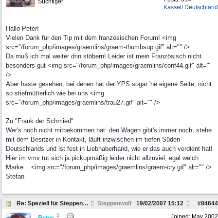
Süchtiger
Kassel/ Deutschland
Hallo Peter!
Vielen Dank für den Tip mit dem französischen Forum! <img
src="/forum_php/images/graemlins/graem-thumbsup.gif" alt="" />
Da muß ich mal weiter drin stöbern! Leider ist mein Französisch nicht
besonders gut <img src="/forum_php/images/graemlins/conf44.gif" alt=""
/>
Aber haste gesehen, bei denen hat der YPS sogar 'ne eigene Seite, nicht
so stiefmütterlich wie bei uns <img
src="/forum_php/images/graemlins/trau27.gif" alt="" />
Zu "Frank der Schmied":
Wer's noch nicht mitbekommen hat: den Wagen gibt's immer noch, stehe
mit dem Besitzer in Kontakt, läuft inzwischen im tiefen Süden
Deutschlands und ist fest in Liebhaberhand, wie er das auch verdient hat!
Hier im vmv tut sich ja pickupmäßig leider nicht allzuviel, egal welch
Marke... <img src="/forum_php/images/graemlins/graem-cry.gif" alt="" />
Stefan
Re: Speziell für Steppenwolf und andere Pickup Fre
Steppenwolf
19/02/2007
15:12
#
84644
Joined:
May 2002
Peter