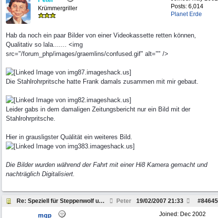
Posts: 6,014
Krümmergriller
Planet Erde
Hab da noch ein paar Bilder von einer Videokassette retten können,
Qualitativ so lala....... <img
src="/forum_php/images/graemlins/confused.gif" alt="" />
Die Stahlrohrpritsche hatte Frank damals zusammen mit mir gebaut.
Leider gabs in dem damaligen Zeitungsbericht nur ein Bild mit der
Stahlrohrpritsche.
Hier in grausligster Quälität ein weiteres Bild.
Die Bilder wurden während der Fahrt mit einer Hi8 Kamera gemacht und
nachträglich Digitalisiert.
Re: Speziell für Steppenwolf und andere Pickup Fre
Peter
19/02/2007
21:33
#
84645
Joined:
Dec 2002
mqp