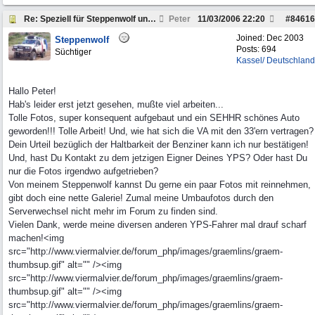
Re: Speziell für Steppenwolf und andere Pickup Fre
Peter
11/03/2006
22:20
#
84616
Joined:
Dec 2003
Steppenwolf
Posts: 694
Süchtiger
Kassel/ Deutschland
Hallo Peter!
Hab's leider erst jetzt gesehen, mußte viel arbeiten...
Tolle Fotos, super konsequent aufgebaut und ein SEHHR schönes Auto
geworden!!! Tolle Arbeit! Und, wie hat sich die VA mit den 33'ern vertragen?
Dein Urteil bezüglich der Haltbarkeit der Benziner kann ich nur bestätigen!
Und, hast Du Kontakt zu dem jetzigen Eigner Deines YPS? Oder hast Du
nur die Fotos irgendwo aufgetrieben?
Von meinem Steppenwolf kannst Du gerne ein paar Fotos mit reinnehmen,
gibt doch eine nette Galerie! Zumal meine Umbaufotos durch den
Serverwechsel nicht mehr im Forum zu finden sind.
Vielen Dank, werde meine diversen anderen YPS-Fahrer mal drauf scharf
machen!<img
src="http://www.viermalvier.de/forum_php/images/graemlins/graem-
thumbsup.gif" alt="" /><img
src="http://www.viermalvier.de/forum_php/images/graemlins/graem-
thumbsup.gif" alt="" /><img
src="http://www.viermalvier.de/forum_php/images/graemlins/graem-