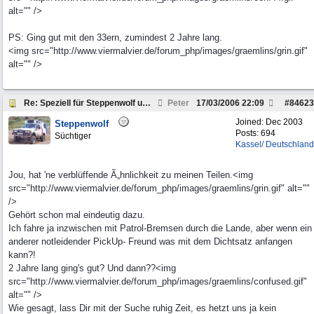
alt="" />
PS: Ging gut mit den 33ern, zumindest 2 Jahre lang.
<img src="http://www.viermalvier.de/forum_php/images/graemlins/grin.gif"
alt="" />
Re: Speziell für Steppenwolf und andere Pickup Fre
Peter
17/03/2006
22:09
#
84623
Joined:
Dec 2003
Steppenwolf
Posts: 694
Süchtiger
Kassel/ Deutschland
Jou, hat 'ne verblüffende Ã„hnlichkeit zu meinen Teilen.<img
src="http://www.viermalvier.de/forum_php/images/graemlins/grin.gif" alt=""
/>
Gehört schon mal eindeutig dazu.
Ich fahre ja inzwischen mit Patrol-Bremsen durch die Lande, aber wenn ein
anderer notleidender PickUp- Freund was mit dem Dichtsatz anfangen
kann?!
2 Jahre lang ging's gut? Und dann??<img
src="http://www.viermalvier.de/forum_php/images/graemlins/confused.gif"
alt="" />
Wie gesagt, lass Dir mit der Suche ruhig Zeit, es hetzt uns ja kein