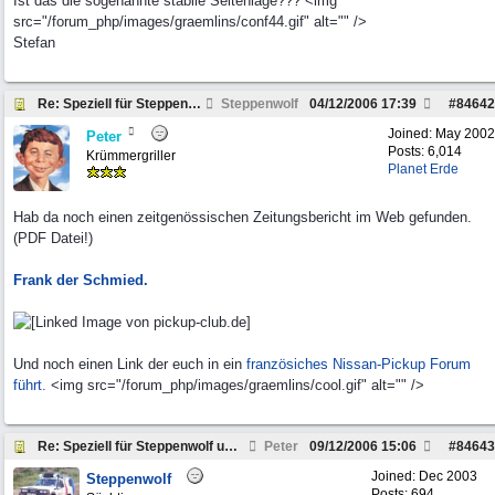
Ist das die sogenannte stabile Seitenlage??? <img
src="/forum_php/images/graemlins/conf44.gif" alt="" />
Stefan
Re: Speziell für Steppenwolf und andere Pickup Fre
Steppenwolf
04/12/2006
17:39
#
84642
Joined:
May 2002
Peter
Posts: 6,014
Krümmergriller
Planet Erde
Hab da noch einen zeitgenössischen Zeitungsbericht im Web gefunden.
(PDF Datei!)
Frank der Schmied.
Und noch einen Link der euch in ein
französiches Nissan-Pickup Forum
führt.
<img src="/forum_php/images/graemlins/cool.gif" alt="" />
Re: Speziell für Steppenwolf und andere Pickup Fre
Peter
09/12/2006
15:06
#
84643
Joined:
Dec 2003
Steppenwolf
Posts: 694