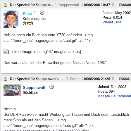
Re: Speziell für Steppenwolf und andere Pickup Fre
Steppenwolf
10/08/2006
10:47
#
84640
Joined:
May 2002
Peter
Posts: 6,014
Krümmergriller
Planet Erde
Hab da noch ein Bildchen vom Y720 gefunden. <img
src="/forum_php/images/graemlins/cool.gif" alt="" />
Das war anlässlich der Einweihungsfeier Nissan-Neuss 1987.
Re: Speziell für Steppenwolf und andere Pickup Fre
Peter
10/08/2006
21:20
#
84641
Joined:
Dec 2003
Steppenwolf
Posts: 694
Süchtiger
Kassel/ Deutschland
Hmmm...
Bei DER Fahrweise macht Werbung auf Haube und Dach doch tatsächlich
mehr Sinn als auf den Seiten... <img
src="/forum_php/images/graemlins/nuts.gif" alt="" />