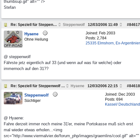
thumbsup.gif" alt="" />
Stefan
Re: Speziell für Steppenwolf und andere Pickup Fre
Steppenwolf
12/03/2006
11:49
#
84617
Joined:
Feb 2003
Hyaene
Posts: 2,784
Ohne Heilung
25335 Elmshorn, Ex-Argentinier
@ steppenwolf
Fährste jetz eigentlich auf 33 (und wenn auf was für welche) oder
immernoch auf den 31??
Re: Speziell für Steppenwolf und andere Pickup Fre
Hyaene
12/03/2006
22:15
#
84618
Joined:
Dec 2003
Steppenwolf
Posts: 694
Süchtiger
Kassel/ Deutschland
@ Hyaene:
Fahre derzeit immer noch meine 31'er, meine Portokasse muß sich erst
mal wieder etwas erholen...<img
src="http://www.viermalvier.de/forum_php/images/graemlins/cool.gif" alt=""