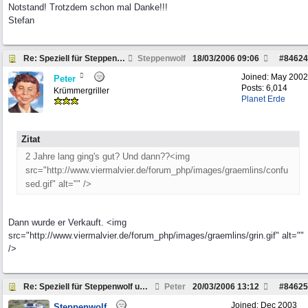
Notstand! Trotzdem schon mal Danke!!!
Stefan
Re: Speziell für Steppenwolf und andere Pickup Fre
Steppenwolf
18/03/2006
09:06
#
84624
Joined:
May 2002
Peter
Posts: 6,014
Krümmergriller
Planet Erde
Zitat
2 Jahre lang ging's gut? Und dann??<img
src="http://www.viermalvier.de/forum_php/images/graemlins/confu
sed.gif" alt="" />
Dann wurde er Verkauft. <img
src="http://www.viermalvier.de/forum_php/images/graemlins/grin.gif" alt=""
/>
Re: Speziell für Steppenwolf und andere Pickup Fre
Peter
20/03/2006
13:12
#
84625
Joined:
Dec 2003
Steppenwolf