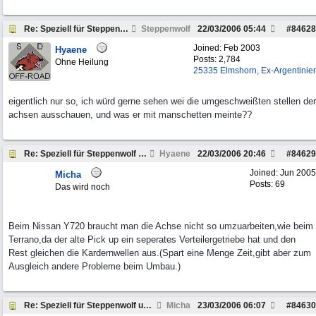
Re: Speziell für Steppenwolf und andere Pickup Fre
Steppenwolf
22/03/2006
05:44
#
84628
Joined:
Feb 2003
Hyaene
Posts: 2,784
Ohne Heilung
25335 Elmshorn, Ex-Argentinier
eigentlich nur so, ich würd gerne sehen wei die umgeschweißten stellen der
achsen ausschauen, und was er mit manschetten meinte??
Re: Speziell für Steppenwolf und andere Pickup Fre
Hyaene
22/03/2006
20:46
#
84629
Joined:
Jun 2005
Micha
Posts: 69
Das wird noch
Beim Nissan Y720 braucht man die Achse nicht so umzuarbeiten,wie beim
Terrano,da der alte Pick up ein seperates Verteilergetriebe hat und den
Rest gleichen die Kardernwellen aus.(Spart eine Menge Zeit,gibt aber zum
Ausgleich andere Probleme beim Umbau.)
Re: Speziell für Steppenwolf und andere Pickup Fre
Micha
23/03/2006
06:07
#
84630