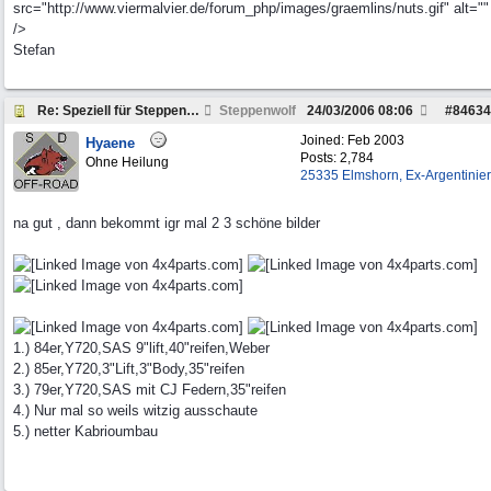
src="http://www.viermalvier.de/forum_php/images/graemlins/nuts.gif" alt=""
/>
Stefan
Re: Speziell für Steppenwolf und andere Pickup Fre
Steppenwolf
24/03/2006
08:06
#
84634
Joined:
Feb 2003
Hyaene
Posts: 2,784
Ohne Heilung
25335 Elmshorn, Ex-Argentinier
na gut , dann bekommt igr mal 2 3 schöne bilder
1.) 84er,Y720,SAS 9"lift,40"reifen,Weber
2.) 85er,Y720,3"Lift,3"Body,35"reifen
3.) 79er,Y720,SAS mit CJ Federn,35"reifen
4.) Nur mal so weils witzig ausschaute
5.) netter Kabrioumbau