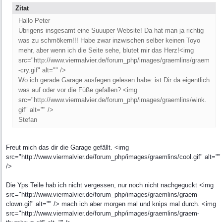
Zitat
Hallo Peter
Übrigens insgesamt eine Suuuper Website! Da hat man ja richtig
was zu schmökern!!! Habe zwar inzwischen selber keinen Toyo
mehr, aber wenn ich die Seite sehe, blutet mir das Herz!<img
src="http://www.viermalvier.de/forum_php/images/graemlins/graem
-cry.gif" alt="" />
Wo ich gerade Garage ausfegen gelesen habe: ist Dir da eigentlich
was auf oder vor die Füße gefallen? <img
src="http://www.viermalvier.de/forum_php/images/graemlins/wink.
gif" alt="" />
Stefan
Freut mich das dir die Garage gefällt. <img
src="http://www.viermalvier.de/forum_php/images/graemlins/cool.gif" alt=""
/>
Die Yps Teile hab ich nicht vergessen, nur noch nicht nachgeguckt <img
src="http://www.viermalvier.de/forum_php/images/graemlins/graem-
clown.gif" alt="" /> mach ich aber morgen mal und knips mal durch. <img
src="http://www.viermalvier.de/forum_php/images/graemlins/graem-