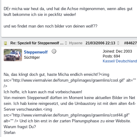
DEr micha war heut da, und hat die Achse mitgenommen, wenn alles gut
leuft bekomme ich sie in peckfitz wieder!
und wo findet man den noch bilder von deinen wolf??
Re: Speziell für Steppenwolf und andere Pickup Fre
Hyaene
21/03/2006
22:13
#
84627
Joined:
Dec 2003
Steppenwolf
Posts: 694
Süchtiger
Kassel/ Deutschland
Na, das klingt doch gut, haste Micha endlich erreicht!?<img
src="http://www.viermalvier.de/forum_php/images/graemlins/cool.gif" alt=""
/>
Ich hoffe, ich kann auch mal vorbeischauen!
Von meinem Steppenwolf dürften im Moment keine aktuellen Bilder im Net
sein. Ich hab keine reingesetzt, und die Umbaustory ist mit dem alten 4x4-
Server verschwunden.<img
src="http://www.viermalvier.de/forum_php/images/graemlins/conf44.gif"
alt="" /> Und ich bin erst in der zarten Planungsphase zu einer Website.
Warum fragst Du?
Stefan