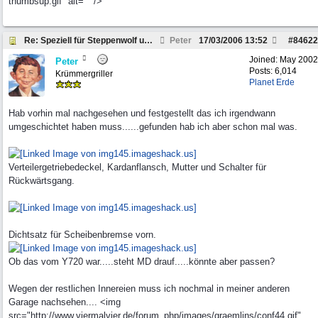
thumbsup.gif" alt="" />
Re: Speziell für Steppenwolf und andere Pickup Fre
Peter
17/03/2006
13:52
#
84622
Joined:
May 2002
Peter
Posts: 6,014
Krümmergriller
Planet Erde
Hab vorhin mal nachgesehen und festgestellt das ich irgendwann
umgeschichtet haben muss......gefunden hab ich aber schon mal was.
Verteilergetriebedeckel, Kardanflansch, Mutter und Schalter für
Rückwärtsgang.
Dichtsatz für Scheibenbremse vorn.
Ob das vom Y720 war.....steht MD drauf.....könnte aber passen?
Wegen der restlichen Innereien muss ich nochmal in meiner anderen
Garage nachsehen.... <img
src="http://www.viermalvier.de/forum_php/images/graemlins/conf44.gif"