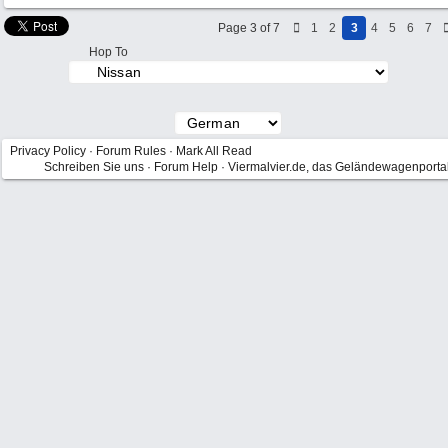
Page 3 of 7
1
2
3
4
5
6
7
Hop To
Privacy Policy
·
Forum Rules
·
Mark All Read
Schreiben Sie uns
·
Forum Help
·
Viermalvier.de, das Geländewagenporta