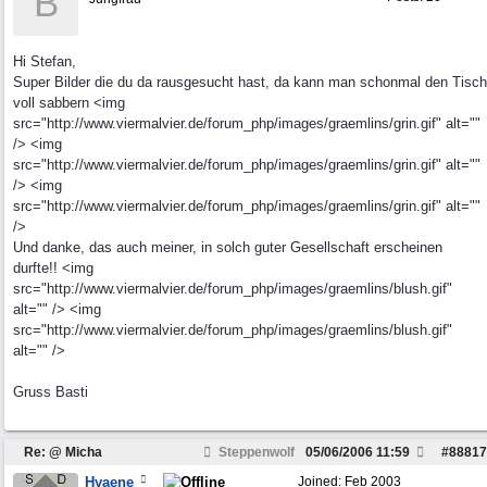
B
Hi Stefan,
Super Bilder die du da rausgesucht hast, da kann man schonmal den Tisch
voll sabbern <img
src="http://www.viermalvier.de/forum_php/images/graemlins/grin.gif" alt=""
/> <img
src="http://www.viermalvier.de/forum_php/images/graemlins/grin.gif" alt=""
/> <img
src="http://www.viermalvier.de/forum_php/images/graemlins/grin.gif" alt=""
/>
Und danke, das auch meiner, in solch guter Gesellschaft erscheinen
durfte!! <img
src="http://www.viermalvier.de/forum_php/images/graemlins/blush.gif"
alt="" /> <img
src="http://www.viermalvier.de/forum_php/images/graemlins/blush.gif"
alt="" />
Gruss Basti
Re: @ Micha
Steppenwolf
05/06/2006
11:59
#
88817
Hyaene
Joined:
Feb 2003