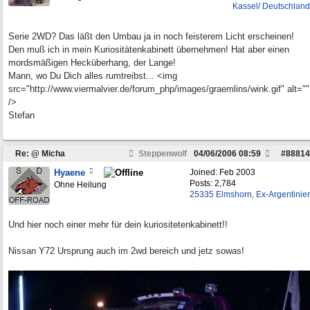
Kassel/ Deutschland
Serie 2WD? Das läßt den Umbau ja in noch feisterem Licht erscheinen!
Den muß ich in mein Kuriositätenkabinett übernehmen! Hat aber einen
mordsmäßigen Hecküberhang, der Lange!
Mann, wo Du Dich alles rumtreibst... <img
src="http://www.viermalvier.de/forum_php/images/graemlins/wink.gif" alt=""
/>
Stefan
Re: @ Micha
Steppenwolf
04/06/2006
08:59
#
88814
Hyaene
Joined:
Feb 2003
Posts: 2,784
Ohne Heilung
25335 Elmshorn, Ex-Argentinier
Und hier noch einer mehr für dein kuriositetenkabinett!!
Nissan Y72 Ursprung auch im 2wd bereich und jetz sowas!