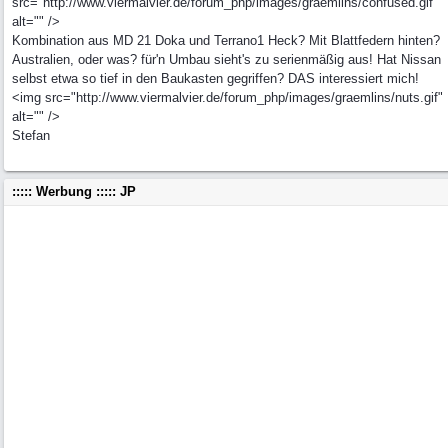
src="http://www.viermalvier.de/forum_php/images/graemlins/confused.gif"
alt="" />
Kombination aus MD 21 Doka und Terrano1 Heck? Mit Blattfedern hinten?
Australien, oder was? für'n Umbau sieht's zu serienmäßig aus! Hat Nissan
selbst etwa so tief in den Baukasten gegriffen? DAS interessiert mich!
<img src="http://www.viermalvier.de/forum_php/images/graemlins/nuts.gif"
alt="" />
Stefan
::::: Werbung ::::: JP