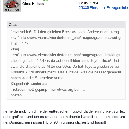
Posts: 2,784
Ohne Heilung
25335 Elmshorn, Ex-Argentinier
Zitat
Jetzt schießt DU den gleichen Bock wie viele Andere auch! <img
src="http://www.viermalvier.de/forum_php/images/graemlins/wut.gi
f" alt="" />
<img
src="http://www.viermalvier.de/forum_php/images/graemlins/klugs
cheiss.gif" alt="" />Das da auf den Bildern sind Toyo Hiluxe! Und
zwar die Baureihe ab Mitte der 80'er. Da hat Toyota gnadenlos bei
Nissans Y720 abgekupfert!. Das Einzige, was die besser gemacht
haben war die Starrachse vorne.
Klugscheiß wieder aus
Trotzdem nett gepimpt, nur etwas arg bunt...
Stefan
ne,ne da muß ich dir leider entteuschen , obwol da dei ehnlichkeit zur lux
sehr groß ist, und ich es anfangs auch dachte handelt es sich hierbei um
nen Asiatischen nissan PU bj 93 in ursprünglicher 2wd basis!!