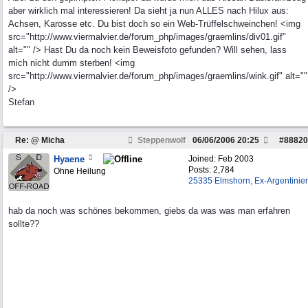
aber wirklich mal interessieren! Da sieht ja nun ALLES nach Hilux aus:
Achsen, Karosse etc. Du bist doch so ein Web-Trüffelschweinchen! <img
src="http://www.viermalvier.de/forum_php/images/graemlins/div01.gif"
alt="" /> Hast Du da noch kein Beweisfoto gefunden? Will sehen, lass
mich nicht dumm sterben! <img
src="http://www.viermalvier.de/forum_php/images/graemlins/wink.gif" alt=""
/>
Stefan
Re: @ Micha
Steppenwolf
06/06/2006
20:25
#
88820
Hyaene
Joined:
Feb 2003
Posts: 2,784
Ohne Heilung
25335 Elmshorn, Ex-Argentinier
hab da noch was schönes bekommen, giebs da was was man erfahren
sollte??