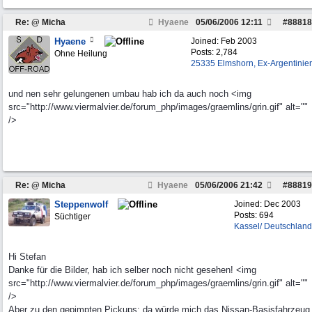
Re: @ Micha
Hyaene
05/06/2006
12:11
#
88818
Hyaene
Joined:
Feb 2003
Posts: 2,784
Ohne Heilung
25335 Elmshorn, Ex-Argentinier
und nen sehr gelungenen umbau hab ich da auch noch <img
src="http://www.viermalvier.de/forum_php/images/graemlins/grin.gif" alt=""
/>
Re: @ Micha
Hyaene
05/06/2006
21:42
#
88819
Steppenwolf
Joined:
Dec 2003
Posts: 694
Süchtiger
Kassel/ Deutschland
Hi Stefan
Danke für die Bilder, hab ich selber noch nicht gesehen! <img
src="http://www.viermalvier.de/forum_php/images/graemlins/grin.gif" alt=""
/>
Aber zu den gepimpten Pickups: da würde mich das Nissan-Basisfahrzeug