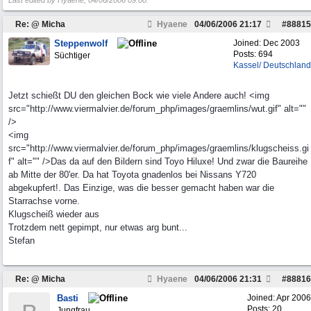
Last edited by Hyaene;
04/06/2006
09:00
.
Re: @ Micha
Hyaene
04/06/2006
21:17
#
88815
Steppenwolf
Joined:
Dec 2003
Posts: 694
Süchtiger
Kassel/ Deutschland
Jetzt schießt DU den gleichen Bock wie viele Andere auch! <img
src="http://www.viermalvier.de/forum_php/images/graemlins/wut.gif" alt=""
/>
<img
src="http://www.viermalvier.de/forum_php/images/graemlins/klugscheiss.gi
f" alt="" />Das da auf den Bildern sind Toyo Hiluxe! Und zwar die Baureihe
ab Mitte der 80'er. Da hat Toyota gnadenlos bei Nissans Y720
abgekupfert!. Das Einzige, was die besser gemacht haben war die
Starrachse vorne.
Klugscheiß wieder aus
Trotzdem nett gepimpt, nur etwas arg bunt...
Stefan
Re: @ Micha
Hyaene
04/06/2006
21:31
#
88816
Basti
Joined:
Apr 2006
Posts: 20
Jungfrau