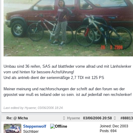
Umbau sind 36 reifen, SAS auf blattfeder vorne allrad und mit Länhslenker
vorn und hinten für bessere Achsführung!
Und als antrieb dient der serienmäßige 2,7 TDI mit 125 PS
Meiner meinung und nachforschungen der schrift auf den forum wo der
grpostet war muß es teiland oder so sein. ist auf jedenfall nen rechslenker!
Last edited by Hyaene;
03/06/2006
18:24
.
Re: @ Micha
Hyaene
03/06/2006
20:58
#
88813
Steppenwolf
Joined:
Dec 2003
Posts: 694
Süchtiger