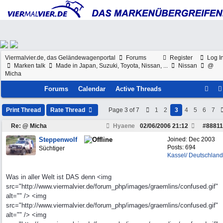
Viermalvier.de, das Geländewagenportal
Forums
Register
Log I
Marken talk
Made in Japan, Suzuki, Toyota, Nissan, ...
Nissan
@
Micha
Forums
Calendar
Active Threads
Print Thread
Rate Thread
Page 3 of 7
1
2
3
4
5
6
7
Re: @ Micha
Hyaene
02/06/2006
21:12
#
88811
Steppenwolf
Joined:
Dec 2003
Posts: 694
Süchtiger
Kassel/ Deutschland
Was in aller Welt ist DAS denn <img
src="http://www.viermalvier.de/forum_php/images/graemlins/confused.gif"
alt="" /> <img
src="http://www.viermalvier.de/forum_php/images/graemlins/confused.gif"
alt="" /> <img