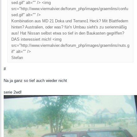
sed.gif" alt="" /> <img
src="http://www.viermalvier.de/forum_php/images/graemlins/confu
sed.gif" alt="" />
Kombination aus MD 21 Doka und Terrano1 Heck? Mit Blattfedern
hinten? Australien, oder was? für'n Umbau sieht's zu serienmäßig
aus! Hat Nissan selbst etwa so tief in den Baukasten gegriffen?
DAS interessiert mich! <img
src="http://www.viermalvier.de/forum_php/images/graemlins/nuts.g
if" alt="" />
Stefan
#
Na ja ganz so tief auch wieder nicht
serie 2wd!