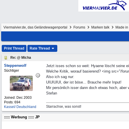
Viermalvier.de, das Geländewagenportal
Forums
Marken talk
Made in 
Print Thread
Rate Thread
Re: @ Micha
Steppenwolf
Jetzt isses schon so weit: Hyaene löscht seine ei
Süchtiger
Welche Kritik, worauf basierend? <img src="/foru
Also ich sag nur:
UIUIUIUI, der ist böse... Brauche mehr Input!
Mir persönlich isser dann doch etwas hoch, aber w
Stefan
Joined:
Dec 2003
Posts: 694
Starrachse, was sonst!
Kassel/ Deutschland
::::: Werbung ::::: JP