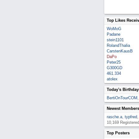
Top Likes Recei
WoMoG
Padane
stein1101
RolandThalia
CarstenKausB
DaPo
Peter25
G300GD
461.334
atolex
Today's Birthday
BertiOnTourCOM
Newest Member
rasche.a
,
typfred
10,169 Registere
Top Posters