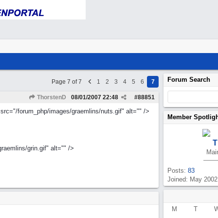
Forum Search
Page 7 of 7
1
2
3
4
5
6
7
ThorstenD
08/01/2007
22:48
#
88851
 src="/forum_php/images/graemlins/nuts.gif" alt="" />
Member Spotlig
T
aemlins/grin.gif" alt="" />
Mai
Posts:
83
Joined: May 2002
M
T