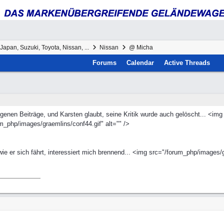
Japan, Suzuki, Toyota, Nissan, ...
Nissan
@ Micha
Forums
Calendar
Active Threads
genen Beiträge, und Karsten glaubt, seine Kritik wurde auch gelöscht... <img
m_php/images/graemlins/conf44.gif" alt="" />
ie er sich fährt, interessiert mich brennend... <img src="/forum_php/images/gr