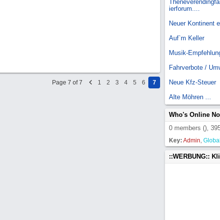
Theneverendingfai
ierforum....
Neuer Kontinent 
Auf`m Keller
Musik-Empfehlun
Fahrverbote / Um
Neue Kfz-Steuer
Page 7 of 7
1
2
3
4
5
6
7
Alte Möhren ...
Who's Online N
0 members (), 395
Key:
Admin
,
Globa
::WERBUNG:: Kl