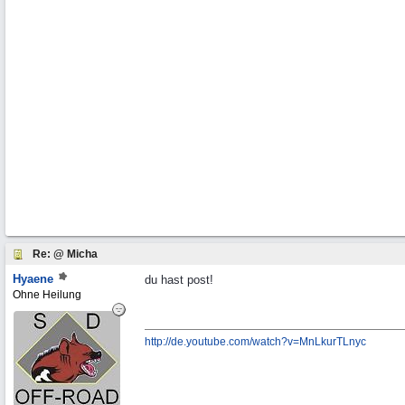
Re: @ Micha
Hyaene
du hast post!
Ohne Heilung
http://de.youtube.com/watch?v=MnLkurTLnyc