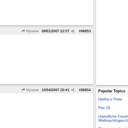
Hyaene
09/01/2007
22:57
#
88853
Hyaene
10/04/2007
20:41
#
88854
Popular Topics
Hertha`s Pinte
Pier 18
Unendliche Forum
Weihnachtsgesch