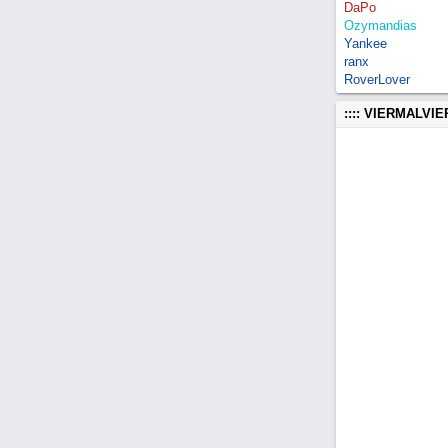
DaPo
Ozymandias
Yankee
ranx
RoverLover
:::: VIERMALVI