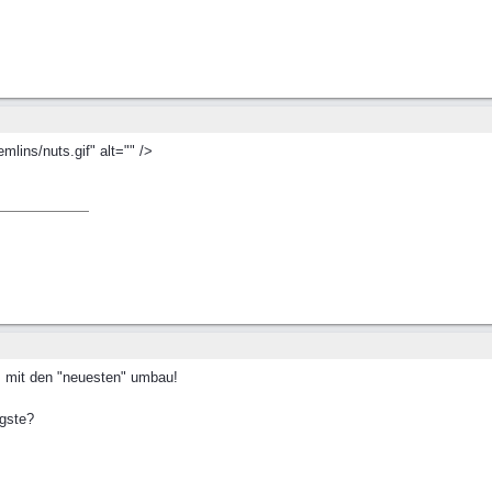
ins/nuts.gif" alt="" />
 mit den "neuesten" umbau!
agste?