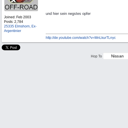
und hier sein negstes opfer
Joined:
Feb 2003
Posts: 2,784
25335 Elmshorn, Ex-
Argentinier
http://de.youtube.com/watch?v=MnLkurTLnyc
Hop To