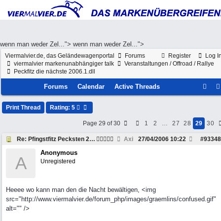
wenn man weder Zel...">
wenn man weder Zel...">
Viermalvier.de, das Geländewagenportal
Forums
Register
Log I
viermalvier markenunabhängiger talk
Veranstaltungen / Offroad / Rallye
Peckfitz die nächste 2006.1.dll
Forums
Calendar
Active Threads
Print Thread
Rating: 5
Page 29 of 30
1
2
…
27
28
29
30
Re: Pfingstfitz Pecksten 2006
Axi
27/04/2006
10:22
#
93348
Anonymous
A
Unregistered
Heeee wo kann man den die Nacht bewältigen, <img
src="http://www.viermalvier.de/forum_php/images/graemlins/confused.gif"
alt="" />