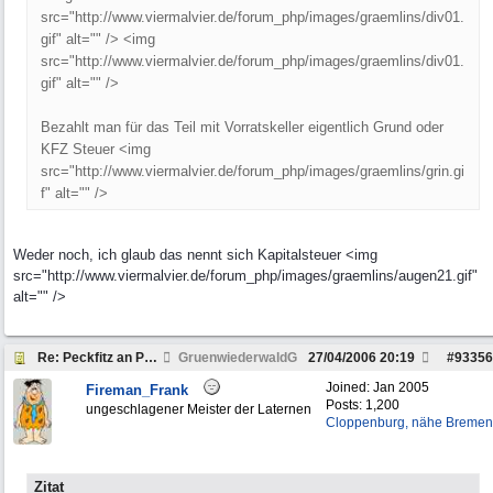
src="http://www.viermalvier.de/forum_php/images/graemlins/div01.
gif" alt="" /> <img
src="http://www.viermalvier.de/forum_php/images/graemlins/div01.
gif" alt="" />
Bezahlt man für das Teil mit Vorratskeller eigentlich Grund oder
KFZ Steuer <img
src="http://www.viermalvier.de/forum_php/images/graemlins/grin.gi
f" alt="" />
Weder noch, ich glaub das nennt sich Kapitalsteuer <img
src="http://www.viermalvier.de/forum_php/images/graemlins/augen21.gif"
alt="" />
Re: Peckfitz an Pfingsten oder Himmelfahrt Christi
GruenwiederwaldG
27/04/2006
20:19
#
93356
Joined:
Jan 2005
Fireman_Frank
Posts: 1,200
ungeschlagener Meister der Laternen
Cloppenburg, nähe Bremen
Zitat