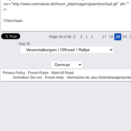
src="http://www.viermalvier.de/forum_php/images/graemlins/bad.gif" alt=""
/>
Chrischaan
Page 29 of 30
1
2
…
27
28
29
30
Hop To
Privacy Policy
·
Forum Rules
·
Mark All Read
Schreiben Sie uns
·
Forum Help
·
Viermalvier.de, das Geländewagenporta