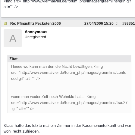
<img src="http://www.viermalvier.de/forum_php/images/graemlins/grin.gif"
alt="" />
Re: Pfingstfitz Pecksten 2006
27/04/2006
15:20
#
93351
Anonymous
A
Unregistered
Zitat
Heeee wo kann man den die Nacht bewältigen, <img
src="http://www.viermalvier.de/forum_php/images/graemlins/confu
sed.gif" alt="" />
wenn man weder Zelt noch Wohnklo hat.... <img
src="http://www.viermalvier.de/forum_php/images/graemlins/trau27
.gif" alt="" />
Klaus hatte das letzte mal ein Zimmer in der Kasernenunterkunft und war
wohl recht zufrieden.