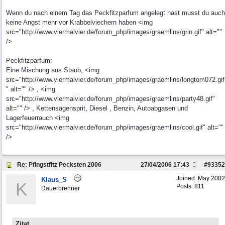
Wenn du nach einem Tag das Peckfitzparfum angelegt hast musst du auch
keine Angst mehr vor Krabbelviechern haben <img
src="http://www.viermalvier.de/forum_php/images/graemlins/grin.gif" alt=""
/>
Peckfitzparfum:
Eine Mischung aus Staub, <img
src="http://www.viermalvier.de/forum_php/images/graemlins/longtom072.gif
" alt="" /> , <img
src="http://www.viermalvier.de/forum_php/images/graemlins/party48.gif"
alt="" /> , Kettensägensprit, Diesel , Benzin, Autoabgasen und
Lagerfeuerrauch <img
src="http://www.viermalvier.de/forum_php/images/graemlins/cool.gif" alt=""
/>
Re: Pfingstfitz Pecksten 2006
27/04/2006
17:43
#
93352
Joined:
May 2002
Klaus_S
K
Posts: 811
Dauerbrenner
Zitat