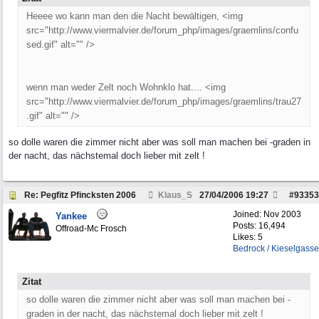
Heeee wo kann man den die Nacht bewältigen, <img
src="http://www.viermalvier.de/forum_php/images/graemlins/confu
sed.gif" alt="" />
wenn man weder Zelt noch Wohnklo hat.... <img
src="http://www.viermalvier.de/forum_php/images/graemlins/trau27
.gif" alt="" />
so dolle waren die zimmer nicht aber was soll man machen bei -graden in
der nacht, das nächstemal doch lieber mit zelt !
Re: Pegfitz Pfincksten 2006
Klaus_S
27/04/2006
19:27
#
93353
Joined:
Nov 2003
Yankee
Posts: 16,494
Offroad-Mc Frosch
Likes: 5
Bedrock / Kieselgasse
Zitat
so dolle waren die zimmer nicht aber was soll man machen bei -
graden in der nacht, das nächstemal doch lieber mit zelt !