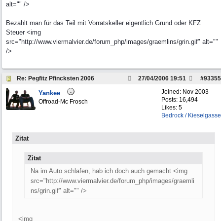
alt="" />
Bezahlt man für das Teil mit Vorratskeller eigentlich Grund oder KFZ
Steuer <img
src="http://www.viermalvier.de/forum_php/images/graemlins/grin.gif" alt=""
/>
Re: Pegfitz Pfincksten 2006
27/04/2006
19:51
#
93355
Joined:
Nov 2003
Yankee
Posts: 16,494
Offroad-Mc Frosch
Likes: 5
Bedrock / Kieselgasse
Zitat
Zitat
Na im Auto schlafen, hab ich doch auch gemacht <img
src="http://www.viermalvier.de/forum_php/images/graemli
ns/grin.gif" alt="" />
<img