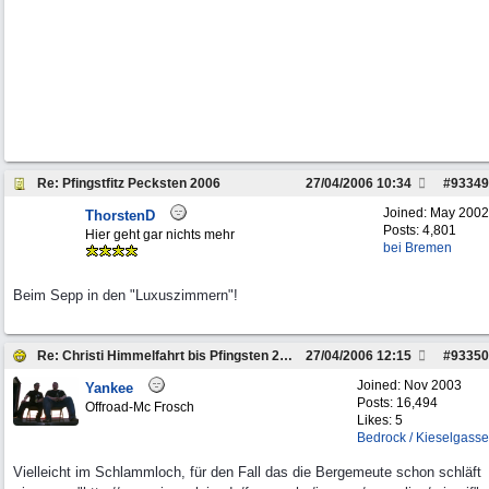
Re: Pfingstfitz Pecksten 2006
27/04/2006
10:34
#
93349
Joined:
May 2002
ThorstenD
Posts: 4,801
Hier geht gar nichts mehr
bei Bremen
Beim Sepp in den "Luxuszimmern"!
Re: Christi Himmelfahrt bis Pfingsten 2006
27/04/2006
12:15
#
93350
Joined:
Nov 2003
Yankee
Posts: 16,494
Offroad-Mc Frosch
Likes: 5
Bedrock / Kieselgasse
Vielleicht im Schlammloch, für den Fall das die Bergemeute schon schläft