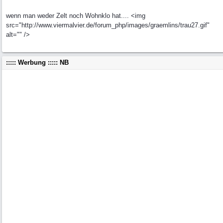
wenn man weder Zelt noch Wohnklo hat.... <img
src="http://www.viermalvier.de/forum_php/images/graemlins/trau27.gif"
alt="" />
::::: Werbung ::::: NB