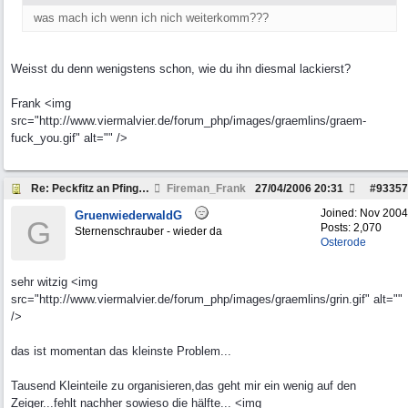
was mach ich wenn ich nich weiterkomm???
Weisst du denn wenigstens schon, wie du ihn diesmal lackierst?
Frank <img
src="http://www.viermalvier.de/forum_php/images/graemlins/graem-
fuck_you.gif" alt="" />
Re: Peckfitz an Pfingsten oder Himmelfahrt Christi
Fireman_Frank
27/04/2006
20:31
#
93357
Joined:
Nov 2004
GruenwiederwaldG
G
Posts: 2,070
Sternenschrauber - wieder da
Osterode
sehr witzig <img
src="http://www.viermalvier.de/forum_php/images/graemlins/grin.gif" alt=""
/>
das ist momentan das kleinste Problem...
Tausend Kleinteile zu organisieren,das geht mir ein wenig auf den
Zeiger...fehlt nachher sowieso die hälfte... <img