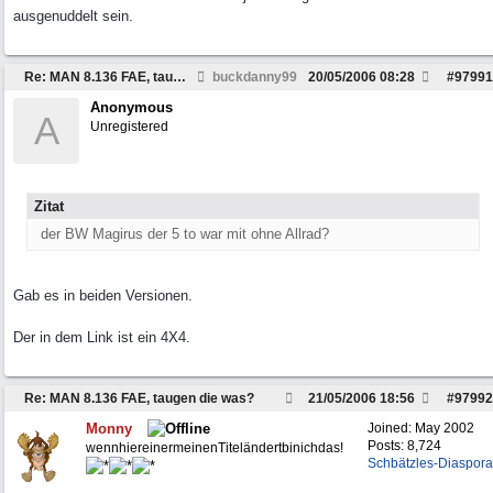
ausgenuddelt sein.
Re: MAN 8.136 FAE, taugen die was?
buckdanny99
20/05/2006
08:28
#
97991
Anonymous
A
Unregistered
Zitat
der BW Magirus der 5 to war mit ohne Allrad?
Gab es in beiden Versionen.
Der in dem Link ist ein 4X4.
Re: MAN 8.136 FAE, taugen die was?
21/05/2006
18:56
#
97992
Monny
Joined:
May 2002
Posts: 8,724
wennhiereinermeinenTiteländertbinichdas!
Schbätzles-Diaspora