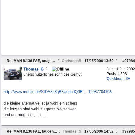
Re: MAN 8.136 FAE, taugen die was?
ChristophB
17/05/2006
13:50
#
97984
Thomas_G
Joined:
Jun 2002
Posts: 4,398
unerschütterliches sonniges Gemüt
Quickborn, SH
http:/
/
www.mobile.de/
SIDA8z8gB3UubbdQ9BJ...1208770419&
die kleine alternative ist ja wohl ein scherz
die letzten sind wohl zu gross && schwer
und der mog halt , tja ....
Re: MAN 8.136 FAE, taugen die was?
Thomas_G
17/05/2006
14:52
#
97985