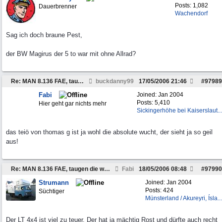
Posts: 1,082
Dauerbrenner
Wachendorf
Sag ich doch braune Pest,
der BW Magirus der 5 to war mit ohne Allrad?
Re: MAN 8.136 FAE, taugen die was?
buckdanny99
17/05/2006
21:46
#
97989
Fabi
Joined:
Jan 2004
Posts: 5,410
Hier geht gar nichts mehr
Sickingerhöhe bei Kaiserslaut...
das teiö von thomas g ist ja wohl die absolute wucht, der sieht ja so geil
aus!
Re: MAN 8.136 FAE, taugen die was?
Fabi
18/05/2006
08:48
#
97990
Strumann
Joined:
Jan 2004
Posts: 424
Süchtiger
Münsterland / Akureyri, Ísla...
Der LT 4x4 ist viel zu teuer. Der hat ja mächtig Rost und dürfte auch recht