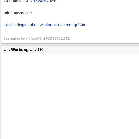
FAE als 9.150
klackerdiklack
oder sowas hier:
ist allerdings schon wieder ne nummer größer...
Last edited by christophb;
17/05/2006
12:51
.
::::: Werbung ::::: TR