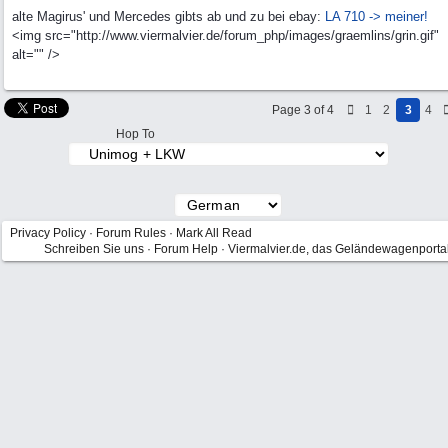
alte Magirus' und Mercedes gibts ab und zu bei ebay:
LA 710 -> meiner!
<img src="http://www.viermalvier.de/forum_php/images/graemlins/grin.gif"
alt="" />
Page 3 of 4
1
2
3
4
Hop To
Privacy Policy
·
Forum Rules
·
Mark All Read
Schreiben Sie uns
·
Forum Help
·
Viermalvier.de, das Geländewagenporta