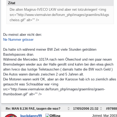
Zitat
Die alten Magirus-IVECO LKW sind aber net totzukriegen! <img
src="http://www.viermalvier.de/forum_php/images/graemlins/klugs
cheiss.gif" alt="" />
Du meinst aber nicht den:
Ne Nummer grösser
Da hatte ich während meiner BW Zeit viele Stunden getrübten
Bastelspasses dran.
Während die Mercedes 1017A nach nem Ölwechsel und nen paar neuen
Bremsbelegen wieder aus der Halle gerollt sind kahm bei den etwa gleich
alten Iveco das lustige Teiletauschen ( damals hatte die BW noch Geld )
Die Autos waren damals zwischen 2 und 5 Jahren alt.
Die Motoren waren wohl OK, aber an der Karosse hab ich so ziemlich alles
getauscht was Schraubbar war <img
src="http://www.viermalvier.de/forum_php/images/graemlins/graem-
thumbsdown.gif" alt="" />
Re: MAN 8.136 FAE, taugen die was?
17/05/2006
21:32
#
97988
buckdanny99
Joined:
Mar 2003