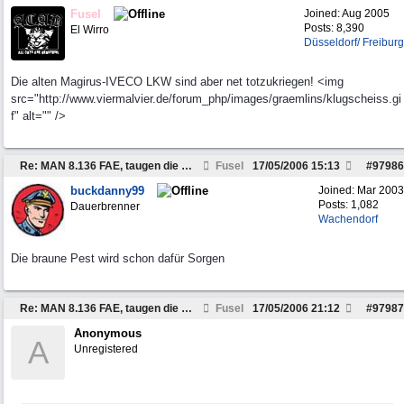
Fusel
Joined:
Aug 2005
Posts: 8,390
El Wirro
Düsseldorf/ Freiburg
Die alten Magirus-IVECO LKW sind aber net totzukriegen! <img
src="http://www.viermalvier.de/forum_php/images/graemlins/klugscheiss.gi
f" alt="" />
Re: MAN 8.136 FAE, taugen die was?
Fusel
17/05/2006
15:13
#
97986
buckdanny99
Joined:
Mar 2003
Posts: 1,082
Dauerbrenner
Wachendorf
Die braune Pest wird schon dafür Sorgen
Re: MAN 8.136 FAE, taugen die was?
Fusel
17/05/2006
21:12
#
97987
Anonymous
A
Unregistered