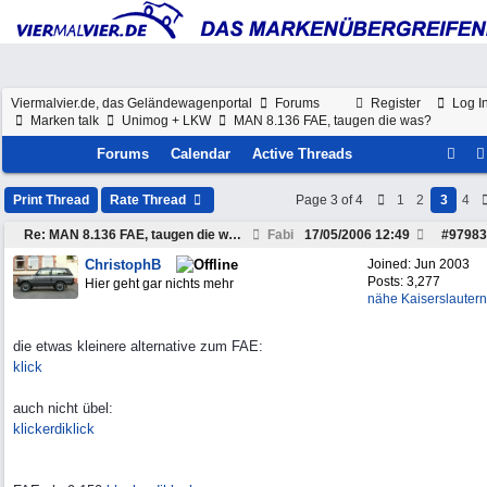
Viermalvier.de, das Geländewagenportal
Forums
Register
Log I
Marken talk
Unimog + LKW
MAN 8.136 FAE, taugen die was?
Forums
Calendar
Active Threads
Print Thread
Rate Thread
Page 3 of 4
1
2
3
4
Re: MAN 8.136 FAE, taugen die was?
Fabi
17/05/2006
12:49
#
97983
ChristophB
Joined:
Jun 2003
Posts: 3,277
Hier geht gar nichts mehr
nähe Kaiserslautern
die etwas kleinere alternative zum FAE:
klick
auch nicht übel:
klickerdiklick