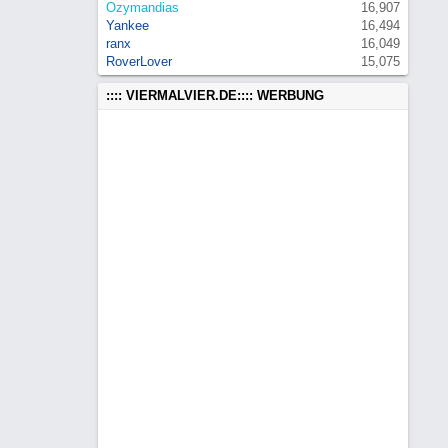
Ozymandias
16,907
Yankee
16,494
ranx
16,049
RoverLover
15,075
:::: VIERMALVIER.DE:::: WERBUNG