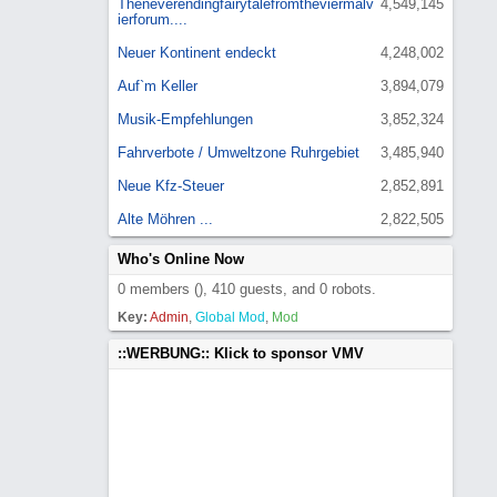
Theneverendingfairytalefromtheviermalv
4,549,145
ierforum....
Neuer Kontinent endeckt
4,248,002
Auf`m Keller
3,894,079
Musik-Empfehlungen
3,852,324
Fahrverbote / Umweltzone Ruhrgebiet
3,485,940
Neue Kfz-Steuer
2,852,891
Alte Möhren ...
2,822,505
Who's Online Now
0 members (), 410 guests, and 0 robots.
Key:
Admin
,
Global Mod
,
Mod
::WERBUNG:: Klick to sponsor VMV