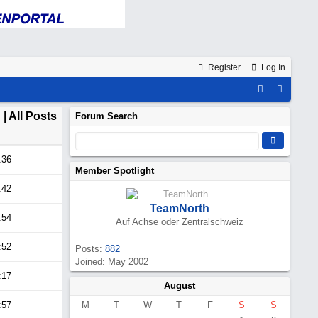
Register
Log In
d
| All Posts
Forum Search
:36
Member Spotlight
:42
TeamNorth
:54
Auf Achse oder Zentralschweiz
:52
Posts:
882
Joined: May 2002
:17
August
:57
M
T
W
T
F
S
S