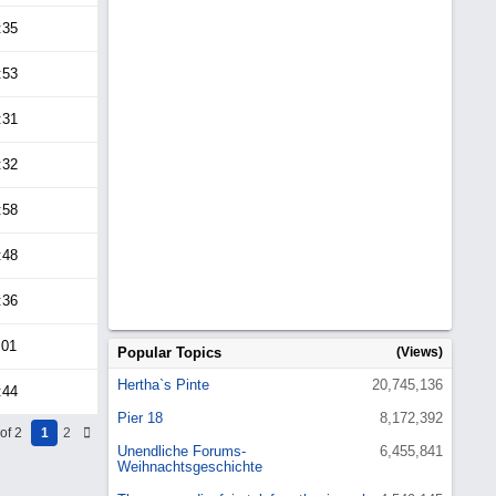
:35
:53
:31
:32
:58
:48
:36
:01
Popular Topics
(Views)
Hertha`s Pinte
20,745,136
:44
Pier 18
8,172,392
of 2
1
2
Unendliche Forums-
6,455,841
Weihnachtsgeschichte