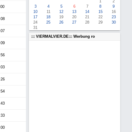
1
2
3
4
5
6
7
8
9
:00
10
11
12
13
14
15
16
17
18
19
20
21
22
23
:08
24
25
26
27
28
29
30
31
:07
::: VIERMALVIER.DE::: Werbung ro
:09
:56
:03
:26
:54
:43
:33
:00