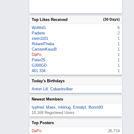
Top Likes Received
(30 Days)
WoMoG
6
Padane
2
stein1101
1
RolandThalia
1
CarstenKausB
1
DaPo
1
Peter25
1
G300GD
1
461.334
1
Today's Birthdays
Anton Lill
,
Cubanitsilber
Newest Members
typfred
,
Maex
,
mkklug
,
Ennalyt
,
Borsti93
10,168 Registered Users
Top Posters
DaPo
26,719