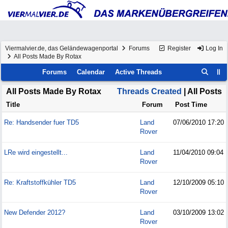
Viermalvier.de, das Geländewagenportal
Forums
Register
Log In
All Posts Made By Rotax
Forums
Calendar
Active Threads
All Posts Made By Rotax
Threads Created
| All Posts
Title
Forum
Post Time
Re: Handsender fuer TD5
Land
07/06/2010
17:20
Rover
LRe wird eingestellt...
Land
11/04/2010
09:04
Rover
Re: Kraftstoffkühler TD5
Land
12/10/2009
05:10
Rover
New Defender 2012?
Land
03/10/2009
13:02
Rover