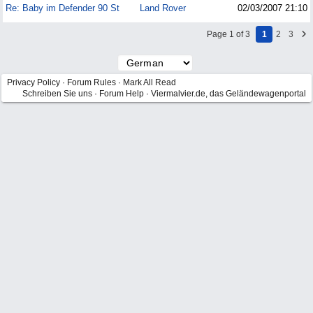
Re: Baby im Defender 90 St
Land Rover
02/03/2007
21:10
Page 1 of 3
1
2
3
Privacy Policy
·
Forum Rules
·
Mark All Read
Schreiben Sie uns
·
Forum Help
·
Viermalvier.de, das Geländewagenportal