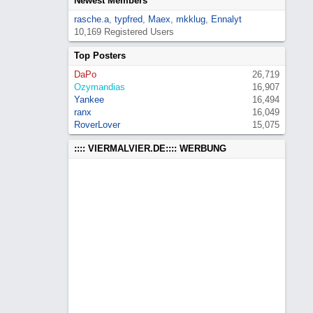
Newest Members
rasche.a
,
typfred
,
Maex
,
mkklug
,
Ennalyt
10,169 Registered Users
Top Posters
DaPo
26,719
Ozymandias
16,907
Yankee
16,494
ranx
16,049
RoverLover
15,075
:::: VIERMALVIER.DE:::: WERBUNG