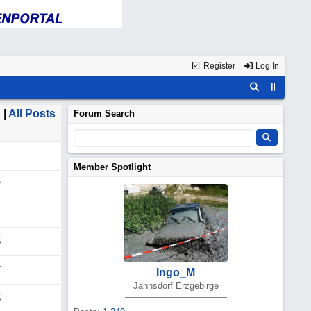
Register
Log In
 |
All Posts
Forum Search
Member Spotlight
2
5
7
Ingo_M
Jahnsdorf Erzgebirge
5