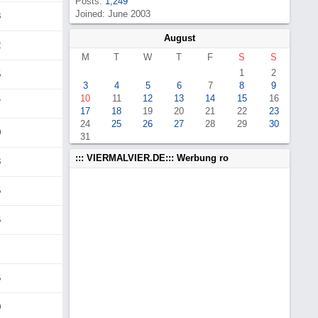
Posts:
1,249
Joined: June 2003
8
August
2
M
T
W
T
F
S
S
1
2
5
3
4
5
6
7
8
9
10
11
12
13
14
15
16
7
17
18
19
20
21
22
23
24
25
26
27
28
29
30
0
31
::: VIERMALVIER.DE::: Werbung ro
8
5
6
6
0