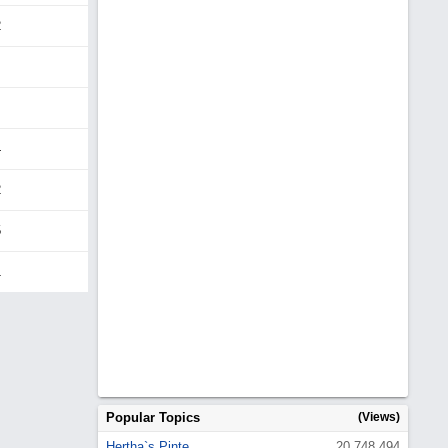
2
4
2
5
1
Popular Topics
(Views)
Hertha`s Pinte
20,748,494