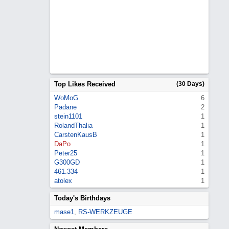
Top Likes Received
(30 Days)
WoMoG
6
Padane
2
stein1101
1
RolandThalia
1
CarstenKausB
1
DaPo
1
Peter25
1
G300GD
1
461.334
1
atolex
1
Today's Birthdays
mase1
,
RS-WERKZEUGE