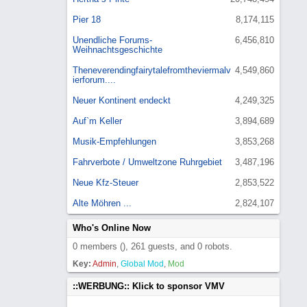
Pier 18
8,174,115
Unendliche Forums-
6,456,810
Weihnachtsgeschichte
Theneverendingfairytalefromtheviermalv
4,549,860
ierforum....
Neuer Kontinent endeckt
4,249,325
Auf`m Keller
3,894,689
Musik-Empfehlungen
3,853,268
Fahrverbote / Umweltzone Ruhrgebiet
3,487,196
Neue Kfz-Steuer
2,853,522
Alte Möhren ...
2,824,107
Who's Online Now
0 members (), 261 guests, and 0 robots.
Key:
Admin
,
Global Mod
,
Mod
::WERBUNG:: Klick to sponsor VMV