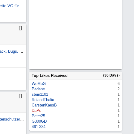
Suche Schalthebelmannschette VG für G - Modell
Forums-Software 8,0 Feedback, Bugs, Wünsche
Top Likes Received
(30 Days)
WoMoG
6
Padane
2
stein1101
1
RolandThalia
1
CarstenKausB
1
DaPo
1
Peter25
1
Rechtliche Hinweise und Datenschutzerklärung
G300GD
1
461.334
1