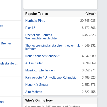
Popular Topics
(Views)
Hertha`s Pinte
20,745,035
en
Pier 18
8,172,366
Unendliche Forums-
6,455,823
Weihnachtsgeschichte
t Bremer
Theneverendingfairytalefromtheviermalv
4,549,131
ierforum....
Neuer Kontinent endeckt
4,247,989
Auf`m Keller
3,894,069
Gutachten gesucht für Mangelsstahlfelgen für Toyot
Musik-Empfehlungen
3,852,274
Fahrverbote / Umweltzone Ruhrgebiet
3,485,923
Neue Kfz-Steuer
2,852,876
Alte Möhren ...
2,822,458
Who's Online Now
uni
0 members (), 785 guests, and 0 robots.