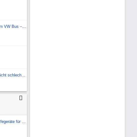
Luftfahrwerk VB-FullAir 4C im VW Bus – Erfahrungen
KNOTT SGB 18 Achse ist nicht schlechtwegetauglich!
Jumpstarter / mobile Starthilfegeräte für Diesel