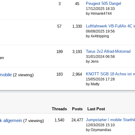
Peugeot 505 Dangel
3
45
17/12/2025
18:33
by Himank4744
57
1,330
06/08/2025
19:56
by 4x4tripping
Tarus 2x2 Allrad-Motorrad
189
3,193
31/01/2024
06:58
den
by Jens
obile
183
2,964
(2 viewing)
15/05/2026
17:28
by Matty
Threads
Posts
Last Post
k allgemein
1,540
24,477
(7 viewing)
12/03/2026
15:10
by Ozymandias