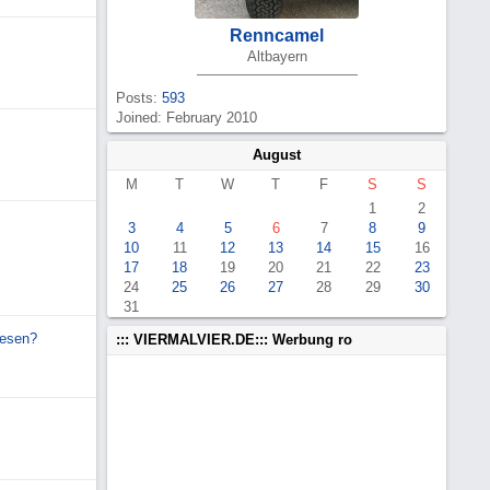
Renncamel
Altbayern
Posts:
593
Joined: February 2010
August
M
T
W
T
F
S
S
1
2
3
4
5
6
7
8
9
10
11
12
13
14
15
16
17
18
19
20
21
22
23
24
25
26
27
28
29
30
31
nesen?
::: VIERMALVIER.DE::: Werbung ro