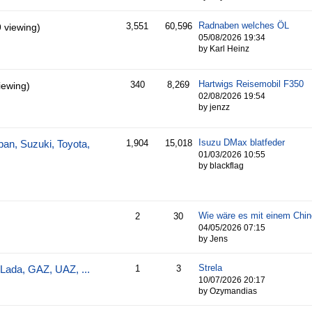
Radnaben welches ÖL
3,551
60,596
9 viewing)
05/08/2026
19:34
by Karl Heinz
Hartwigs Reisemobil F350
340
8,269
iewing)
02/08/2026
19:54
by jenzz
Isuzu DMax blatfeder
an, Suzuki, Toyota,
1,904
15,018
01/03/2026
10:55
by blackflag
Wie wäre es mit einem Chi
2
30
04/05/2026
07:15
by Jens
Strela
Lada, GAZ, UAZ, ...
1
3
10/07/2026
20:17
by Ozymandias