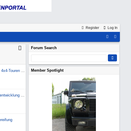
Register
Log In
Forum Search
Member Spotlight
Hallo aus Bosnien! Geführte 4x4-Touren & Self-Driv
W461 Edition Pur - Geruchsentwicklung Innenraum
reifung