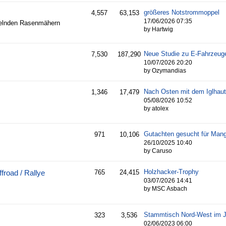
größeres Notstrommoppel
4,557
63,153
17/06/2026
07:35
telnden Rasenmähern
by Hartwig
Neue Studie zu E-Fahrzeug
7,530
187,290
10/07/2026
20:20
by Ozymandias
Nach Osten mit dem Iglhau
1,346
17,479
05/08/2026
10:52
by atolex
971
10,106
26/10/2025
10:40
by Caruso
Holzhacker-Trophy
froad / Rallye
765
24,415
03/07/2026
14:41
by MSC Asbach
Stammtisch Nord-West im J
323
3,536
02/06/2023
06:00