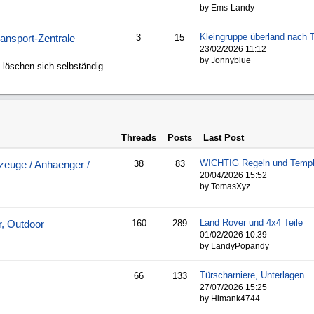
by Ems-Landy
Kleingruppe überland nach 
ransport-Zentrale
3
15
23/02/2026
11:12
by Jonnyblue
 löschen sich selbständig
Threads
Posts
Last Post
WICHTIG Regeln und Templ
euge / Anhaenger /
38
83
20/04/2026
15:52
by TomasXyz
Land Rover und 4x4 Teile
r, Outdoor
160
289
01/02/2026
10:39
by LandyPopandy
Türscharniere, Unterlagen
66
133
27/07/2026
15:25
by Himank4744