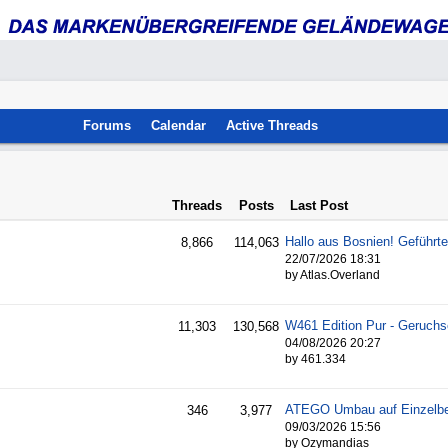
Forums
Calendar
Active Threads
Threads
Posts
Last Post
8,866
114,063
22/07/2026
18:31
by Atlas.Overland
11,303
130,568
04/08/2026
20:27
by 461.334
ATEGO Umbau auf Einzelbe
346
3,977
09/03/2026
15:56
by Ozymandias