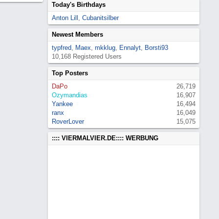
Today's Birthdays
Anton Lill
,
Cubanitsilber
Newest Members
typfred
,
Maex
,
mkklug
,
Ennalyt
,
Borsti93
10,168 Registered Users
Top Posters
DaPo
26,719
Ozymandias
16,907
Yankee
16,494
ranx
16,049
RoverLover
15,075
:::: VIERMALVIER.DE:::: WERBUNG