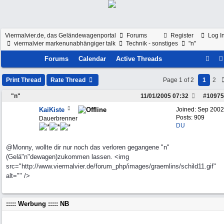
Viermalvier.de, das Geländewagenportal
Forums
Register
Log I
viermalvier markenunabhängiger talk
Technik - sonstiges
"n"
Forums
Calendar
Active Threads
Print Thread
Rate Thread
Page 1 of 2
1
2
"n"
11/01/2005
07:32
#
10975
KaiKiste
Joined:
Sep 2002
Posts: 909
Dauerbrenner
DU
@Monny, wollte dir nur noch das verloren gegangene "n"
(Gelä"n"dewagen)zukommen lassen. <img
src="http://www.viermalvier.de/forum_php/images/graemlins/schild11.gif"
alt="" />
::::: Werbung ::::: NB