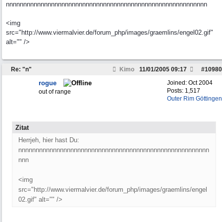
nnnnnnnnnnnnnnnnnnnnnnnnnnnnnnnnnnnnnnnnnnnnnnnnnnnnnnnnnn
<img
src="http://www.viermalvier.de/forum_php/images/graemlins/engel02.gif"
alt="" />
Re: "n"
Kimo
11/01/2005
09:17
#
10980
rogue
Joined:
Oct 2004
Posts: 1,517
out of range
Outer Rim Göttingen
Zitat
Herrjeh, hier hast Du:
nnnnnnnnnnnnnnnnnnnnnnnnnnnnnnnnnnnnnnnnnnnnnnnnnnnnnnn
nnn
<img
src="http://www.viermalvier.de/forum_php/images/graemlins/engel
02.gif" alt="" />