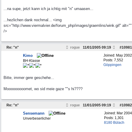
...na supe, jetzt kann ich ja ichtig mit "n" umaasen...
...hezlichen dank nochmal... <img
src="http://www.viermalvier.de/forum_php/images/graemlins/wink.gif" alt=""
/>
Re: "n"
rogue
11/01/2005
09:19
#
10981
Kimo
Joined:
May 2002
Posts: 7,552
BH-Klasse
Göppingen
Bitte, immer gere geschehe...
Mooooooooomet, wo sid meie gaze ""s hi????
Re: "n"
rogue
11/01/2005
09:19
#
10982
Sensemann
Joined:
Mar 2004
Posts: 1,301
Unverbeserlicher
8180 Bülach