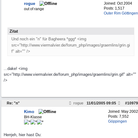
rogue
Joined:
Oct 2004
Posts: 1,517
out of range
Outer Rim Göttingen
Zitat
Und noch ein "n" für Bagheera *ggg* <img
src="http://www.viermalvier.de/forum_php/images/graemlins/grin.gi
f" alt="" />
...dake! <img
src="http://www.viermalvier.de/forum_php/images/graemlins/grin.gif" alt=""
/>
Re: "n"
rogue
11/01/2005
09:05
#
10979
Kimo
Joined:
May 2002
Posts: 7,552
BH-Klasse
Göppingen
Herrjeh, hier hast Du: