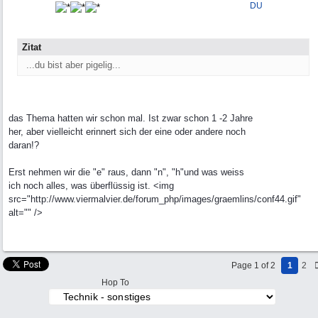
DU
Zitat
...du bist aber pigelig...
das Thema hatten wir schon mal. Ist zwar schon 1 -2 Jahre
her, aber vielleicht erinnert sich der eine oder andere noch
daran!?
Erst nehmen wir die "e" raus, dann "n", "h"und was weiss
ich noch alles, was überflüssig ist. <img
src="http://www.viermalvier.de/forum_php/images/graemlins/conf44.gif"
alt="" />
Page 1 of 2
1
2
Hop To