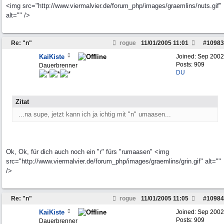
<img src="http://www.viermalvier.de/forum_php/images/graemlins/nuts.gif"
alt="" />
Re: "n"
rogue
11/01/2005
11:01
#
10983
KaiKiste
Joined:
Sep 2002
Posts: 909
Dauerbrenner
DU
Zitat
...na supe, jetzt kann ich ja ichtig mit "n" umaasen...
Ok, Ok, für dich auch noch ein "r" fürs "rumaasen" <img
src="http://www.viermalvier.de/forum_php/images/graemlins/grin.gif" alt=""
/>
Re: "n"
rogue
11/01/2005
11:05
#
10984
KaiKiste
Joined:
Sep 2002
Posts: 909
Dauerbrenner