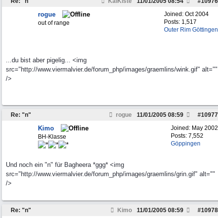
Re: "n"
KaiKiste
11/01/2005
08:54
#
10976
rogue
Joined:
Oct 2004
Posts: 1,517
out of range
Outer Rim Göttingen
...du bist aber pigelig... <img
src="http://www.viermalvier.de/forum_php/images/graemlins/wink.gif" alt=""
/>
Re: "n"
rogue
11/01/2005
08:59
#
10977
Kimo
Joined:
May 2002
Posts: 7,552
BH-Klasse
Göppingen
Und noch ein "n" für Bagheera *ggg* <img
src="http://www.viermalvier.de/forum_php/images/graemlins/grin.gif" alt=""
/>
Re: "n"
Kimo
11/01/2005
08:59
#
10978