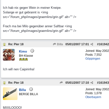
Ich hab nix gegen Wein in meiner Kneipe.
Solange er gut gebrannt is <img
src="/forum_php/images/graemlins/grin.gif" alt="" />
Frach ma bei Milo gegenüber anner Saftbar <img
src="/forum_php/images/graemlins/grin.gif" alt="" />
Re: Pier 18
Billa
05/01/2007
17:01
#
161942
Joined:
May 2002
Kimo
Posts: 7,552
BH-Klasse
Göppingen
Ich will nen Caipirinha!
Re: Pier 18
05/01/2007
17:10
#
161943
Joined:
May 2002
Billa
Posts: 1,078
BERGE BILLA
Oberbayern
MIIIILOOOO!