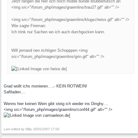
Jetzt fangen die hier och noch midde bunde Blubberlutsch an
<img src="/forum_php/images/graemlins/trau27.gif" alt="" />
<img src="/forum_php/images/graemlins/klugscheiss.gif" alt="" />
Wie sagte Fireman:
Ich trink nur Sachen wo ich auch durchgucken kann.
Will jemand nen richtigen Schopppen <img
src="/forum_php/images/graemlins/grin.gif" alt="" />
Grad wollt ichs monieren....,- KEIN ROTWEIN!
Saftladen....
Wenns hier keinen Wein gibt steig ich wieder ins Dinghy....
<img src="/forum_php/images/graemlins/conf44.gif" alt="" />
Last edited by Billa;
05/01/2007
17:00
.