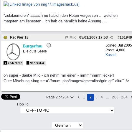
*zubilaumdreh* aaaach nu habich den Roten vergessen ....welchen
magsten am liebesten , ich hab da nämlich keine Ahnung ....
Re: Pier 18
Milo
05/01/2007
17:53
#
161949
Joined:
Jul 2005
Burgerfrau
Posts: 4,800
Die gute Seele
Kassel
oh super - danke Milo - ich nehm mir einen - mmmmmmh lecker!
Gute Mischung <img src="/forum_php/images/graemlins/grin.gif" alt="" />
Page 2 of 264
1
2
3
4
…
263
264
Hop To