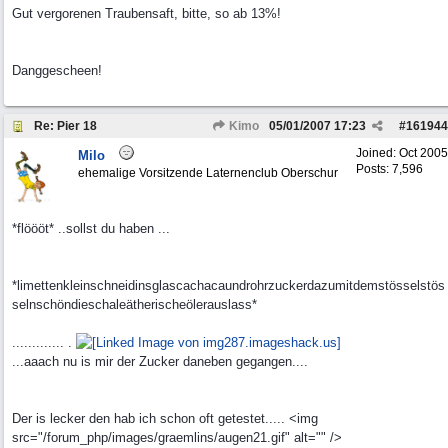
Gut vergorenen Traubensaft, bitte, so ab 13%!
Danggescheen!
Re: Pier 18
Kimo
05/01/2007
17:23
#
161944
Joined:
Oct 2005
Milo
Posts: 7,596
ehemalige Vorsitzende Laternenclub Oberschur
*flöööt* ..sollst du haben ...
*limettenkleinschneidinsglascachacaundrohrzuckerdazumitdemstösselstös
selnschöndieschaleätherischeölerauslass*
............. .
...aaach nu is mir der Zucker daneben gegangen....
Der is lecker den hab ich schon oft getestet..... <img
src="/forum_php/images/graemlins/augen21.gif" alt="" />