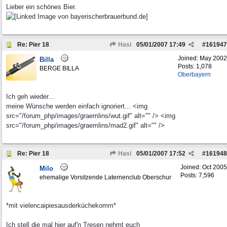
Lieber ein schönes Bier.
Re: Pier 18
Hasi
05/01/2007
17:49
#
161947
Joined:
May 2002
Billa
Posts: 1,078
BERGE BILLA
Oberbayern
Ich geh wieder...
meine Wünsche werden einfach ignoriert... <img
src="/forum_php/images/graemlins/wut.gif" alt="" /> <img
src="/forum_php/images/graemlins/mad2.gif" alt="" />
Re: Pier 18
Hasi
05/01/2007
17:52
#
161948
Joined:
Oct 2005
Milo
Posts: 7,596
ehemalige Vorsitzende Laternenclub Oberschur
*mit vielencaipiesausderküchekomm*
Ich stell die mal hier auf'n Tresen nehmt euch