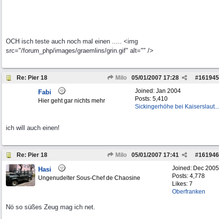
OCH isch teste auch noch mal einen ..... <img
src="/forum_php/images/graemlins/grin.gif" alt="" />
Re: Pier 18
Milo
05/01/2007
17:28
#
161945
Joined:
Jan 2004
Fabi
Posts: 5,410
Hier geht gar nichts mehr
Sickingerhöhe bei Kaiserslaut...
ich will auch einen!
Re: Pier 18
Milo
05/01/2007
17:41
#
161946
Joined:
Dec 2005
Hasi
Posts: 4,778
Ungenudelter Sous-Chef de Chaosine
Likes: 7
Oberfranken
Nö so süßes Zeug mag ich net.