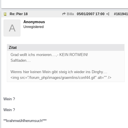
Re: Pier 18
Billa
05/01/2007
17:00
#
161941
Anonymous
A
Unregistered
Zitat
Grad wollt ichs monieren....,- KEIN ROTWEIN!
Saftladen....
Wenns hier keinen Wein gibt steig ich wieder ins Dinghy....
<img src="/forum_php/images/graemlins/conf44.gif" alt="" />
Wein ?
Wein ?
**krahmwühlherumsuch***