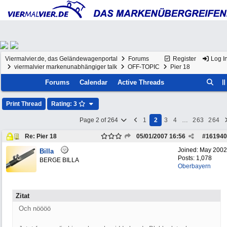
Viermalvier.de, das Geländewagenportal
Forums
Register
Log I
viermalvier markenunabhängiger talk
OFF-TOPIC
Pier 18
Forums
Calendar
Active Threads
Print Thread
Rating: 3
Page 2 of 264
1
2
3
4
…
263
264
Re: Pier 18
05/01/2007
16:56
#
161940
Joined:
May 2002
Billa
Posts: 1,078
BERGE BILLA
Oberbayern
Zitat
Och nöööö