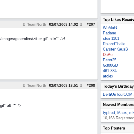
Top Likes Recei
TeamNorth
02/07/2003
14:02
#
207
WoMoG
Padane
stein1101
mages/graemlins/zitter.gif" alt="" />!
RolandThalia
CarstenKausB
DaPo
Peter25
G300GD
461.334
atolex
TeamNorth
02/07/2003
18:51
#
208
Today's Birthday
BertiOnTourCOM
Newest Member
f" alt="" />
typfred
,
Maex
,
mk
10,168 Registere
Top Posters