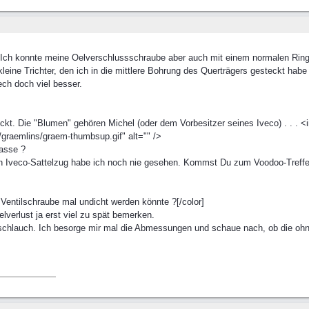
 Ich konnte meine Oelverschlussschraube aber auch mit einem normalen Ring- 
leine Trichter, den ich in die mittlere Bohrung des Querträgers gesteckt habe
ech doch viel besser.
eckt. Die "Blumen" gehören Michel (oder dem Vorbesitzer seines Iveco) . . . <
graemlins/graem-thumbsup.gif" alt="" />
asse ?
nen Iveco-Sattelzug habe ich noch nie gesehen. Kommst Du zum Voodoo-Treff
Ventilschraube mal undicht werden könnte ?[/color]
verlust ja erst viel zu spät bemerken.
sschlauch. Ich besorge mir mal die Abmessungen und schaue nach, ob die oh