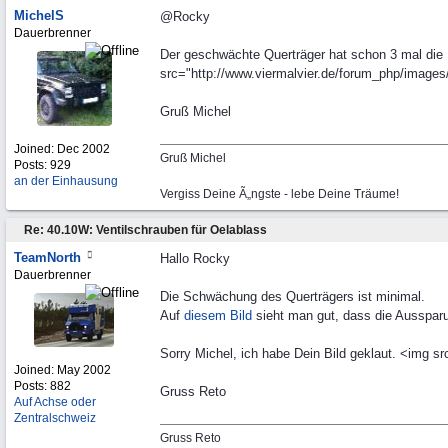
MichelS
@Rocky
Dauerbrenner
Der geschwächte Querträger hat schon 3 mal die 
src="http://www.viermalvier.de/forum_php/images/g
Gruß Michel
Joined:
Dec 2002
Gruß Michel
Posts: 929
an der Einhausung
Vergiss Deine Ã„ngste - lebe Deine Träume!
Re: 40.10W: Ventilschrauben für Oelablass
TeamNorth
Hallo Rocky
Dauerbrenner
Die Schwächung des Querträgers ist minimal.
Auf
diesem Bild
sieht man gut, dass die Aussparu
Sorry Michel, ich habe Dein Bild geklaut. <img sr
Joined:
May 2002
Posts: 882
Gruss Reto
Auf Achse oder
Zentralschweiz
Gruss Reto