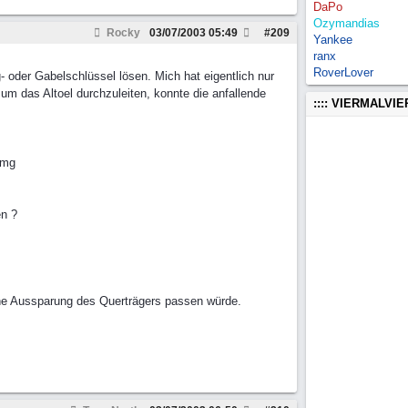
DaPo
Ozymandias
Rocky
03/07/2003
05:49
#
209
Yankee
ranx
RoverLover
oder Gabelschlüssel lösen. Mich hat eigentlich nur
 um das Altoel durchzuleiten, konnte die anfallende
:::: VIERMALVI
img
en ?
ne Aussparung des Querträgers passen würde.