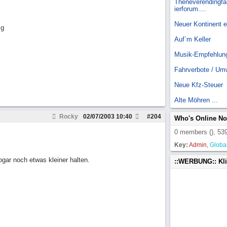
Theneverendingfai
ierforum....
Neuer Kontinent 
mg
Auf`m Keller
Musik-Empfehlun
Fahrverbote / Um
Neue Kfz-Steuer
Alte Möhren ...
Rocky
02/07/2003
10:40
#
204
Who's Online N
0 members (), 539
Key:
Admin
,
Globa
gar noch etwas kleiner halten.
::WERBUNG:: Kl
>