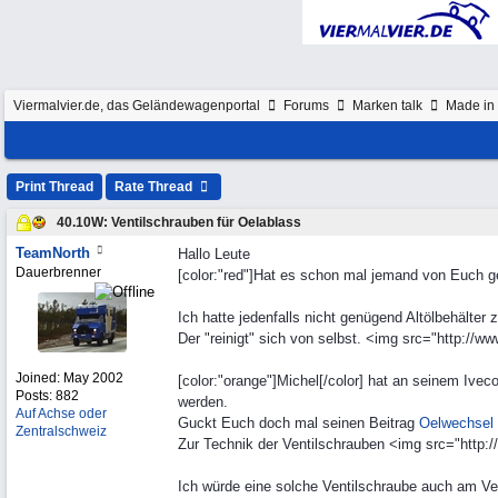
Viermalvier.de, das Geländewagenportal
Forums
Marken talk
Made in 
Print Thread
Rate Thread
40.10W: Ventilschrauben für Oelablass
TeamNorth
Hallo Leute
Dauerbrenner
[color:"red"]Hat es schon mal jemand von Euch ge
Ich hatte jedenfalls nicht genügend Altölbehälter
Der "reinigt" sich von selbst. <img src="http://w
Joined:
May 2002
[color:"orange"]Michel[/color] hat an seinem Ivec
Posts: 882
werden.
Auf Achse oder
Guckt Euch doch mal seinen Beitrag
Oelwechsel 
Zentralschweiz
Zur Technik der Ventilschrauben <img src="http:/
Ich würde eine solche Ventilschraube auch am Vert