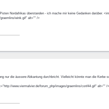
Pisten Nordafrikas überstanden - ich mache mir keine Gedanken darüber. <i
raemlins/wink.gif" alt="" />
ng nur die äussere Abkantung durchbricht. Vielleicht könnte man die Kerbe so
c="http://www.viermalvier.de/forum_php/images/graemlins/conf44.gif" alt="" /