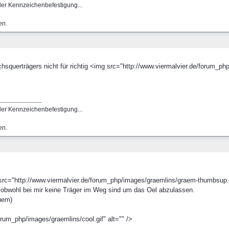
 der Kennzeichenbefestigung...
en.
querträgers nicht für richtig <img src="http://www.viermalvier.de/forum_php/i
 der Kennzeichenbefestigung...
en.
 src="http://www.viermalvier.de/forum_php/images/graemlins/graem-thumbsup.gi
 obwohl bei mir keine Träger im Weg sind um das Oel abzulassen.
quem)
rum_php/images/graemlins/cool.gif" alt="" />