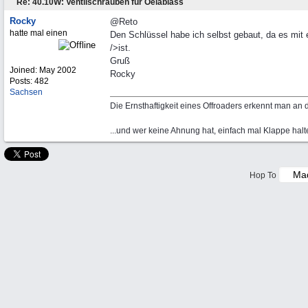
Re: 40.10W: Ventilschrauben für Oelablass
Rocky
@Reto
hatte mal einen
Den Schlüssel habe ich selbst gebaut, da es mit 
/>ist.
Gruß
Joined:
May 2002
Rocky
Posts: 482
Sachsen
Die Ernsthaftigkeit eines Offroaders erkennt man an
...und wer keine Ahnung hat, einfach mal Klappe halt
Hop To