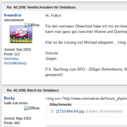
Re: 40.10W: Ventilschrauben für Oelablass
fireandice
Hi, Folks!
viermalvierer
Für den normalen Ölwechsel habe ich mir ein klei
kann man ganz gut zwischen Wanne und Querträg
Klar ist die Lösung von Michael eleganter... <im
Joined:
Sep 2002
Grüssle
Posts: 113
Jürgen
Germany,
Aschaffenburg
P.S. Nachtrag zum BFG - 255iger Reifenthema: B
gespannt!)
Re: 40.10W: Blech für Oelablass
Rocky
<img src="http://www.viermalvier.de/forum_php/i
hatte mal einen
Attachments
11710-Blech4.jpg
(0 Bytes, 98 downloads)
Joined:
May 2002
Posts: 482