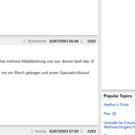
TeamNorth
02/07/2003
06:46
#
202
 hat mehrere Ablaßbohrung und aus diesen läuft das öl
be mir ein Blech gebogen und einen Spezialschlüssel
Popular Topics
Hertha`s Pinte
Pier 18
Unendliche Forum
Weihnachtsgesch
Rocky
02/07/2003
07:05
#
203