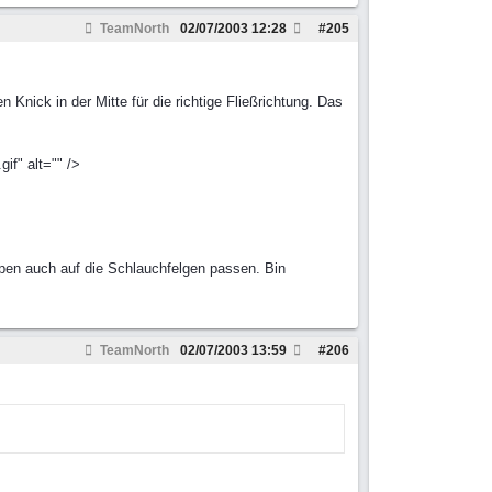
TeamNorth
02/07/2003
12:28
#
205
nick in der Mitte für die richtige Fließrichtung. Das
if" alt="" />
pen auch auf die Schlauchfelgen passen. Bin
TeamNorth
02/07/2003
13:59
#
206