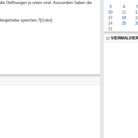
l die Oeffnungen ja unten sind. Ausserdem haben die
3
4
10
11
1
17
18
1
ergetriebe sprechen ?[/color]
24
25
2
31
::: VIERMALVIER