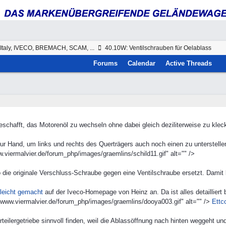
Italy, IVECO, BREMACH, SCAM, ...
40.10W: Ventilschrauben für Oelablass
Forums
Calendar
Active Threads
schafft, das Motorenöl zu wechseln ohne dabei gleich deziliterweise zu kleck
 zur Hand, um links und rechts des Querträgers auch noch einen zu unterstell
ww.viermalvier.de/forum_php/images/graemlins/schild11.gif" alt="" />
o die originale Verschluss-Schraube gegen eine Ventilschraube ersetzt. Damit
leicht gemacht
auf der Iveco-Homepage von Heinz an. Da ist alles detailliert b
/www.viermalvier.de/forum_php/images/graemlins/dooya003.gif" alt="" />
Ettc
eilergetriebe sinnvoll finden, weil die Ablassöffnung nach hinten weggeht un