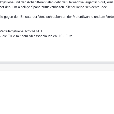
getriebe und den Achsdifferentialen geht der Oelwechsel eigentlich gut, wei
 drin, um allfällige Späne zurückzuhalten. Sicher keine schlechte Idee . . .
ie gegen den Einsatz der Ventilschrauben an der Motorölwanne und am Verteil
erteilergetriebe 1/2"-14 NPT.
o, die Tülle mit dem Ablassschlauch ca. 10.- Euro.