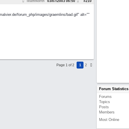
TeamNorth
03/07/2003
06:50
#
210
alvier.de/forum_php/images/graemlins/bad.gif" alt=""
Page 1 of 2
1
2
Forum Statistics
Forums
Topics
Posts
Members
Most Online