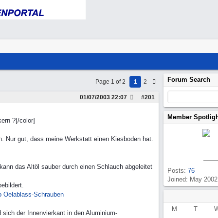
Forum Search
Page 1 of 2
1
2
01/07/2003
22:07
#
201
Member Spotlig
ern ?[/color]
en. Nur gut, dass meine Werkstatt einen Kiesboden hat.
 kann das Altöl sauber durch einen Schlauch abgeleitet
Posts:
76
Joined: May 2002
ebildert.
o Oelablass-Schrauben
M
T
d sich der Innenvierkant in den Aluminium-