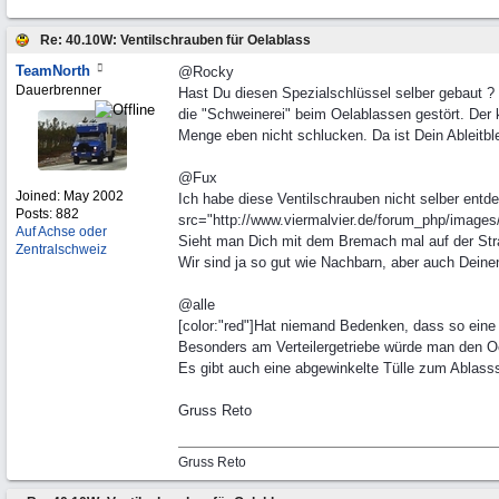
Re: 40.10W: Ventilschrauben für Oelablass
TeamNorth
@Rocky
Dauerbrenner
Hast Du diesen Spezialschlüssel selber gebaut ?
die "Schweinerei" beim Oelablassen gestört. Der k
Menge eben nicht schlucken. Da ist Dein Ableitbl
@Fux
Joined:
May 2002
Ich habe diese Ventilschrauben nicht selber entd
Posts: 882
src="http://www.viermalvier.de/forum_php/images/
Auf Achse oder
Sieht man Dich mit dem Bremach mal auf der Str
Zentralschweiz
Wir sind ja so gut wie Nachbarn, aber auch Dei
@alle
[color:"red"]Hat niemand Bedenken, dass so eine 
Besonders am Verteilergetriebe würde man den Oel
Es gibt auch eine abgewinkelte Tülle zum Ablas
Gruss Reto
Gruss Reto