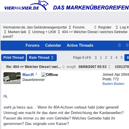
Viermalvier.de, das Geländewagenportal
Forums
Register
Log I
Marken talk
Unimog + LKW
404 => Welcher Diesel / welches Getriebe
passt?
Forums
Calendar
Active Threads
Print Thread
Rate Thread
Page 6 of 6
1
2
3
4
5
6
Re: 404 => Welcher Diesel / welches Getriebe passt
mog9
08/08/2007
05:53
#
201370
MarcR
Joined:
Apr 2004
Posts: 772
Dauerbrenner
Baden-Baden
Hi,
sieht ja heiss aus... Wenn ihr 404-Achsen verbaut habt (oder generell
Unimog) wie macht ihr das dann mit der Drehrichtung der Kardanwellen?
Passen die immer zu der vom Getriebe? Welches Getriebe habt ihr
genommen? Das originale vom Kaiser?