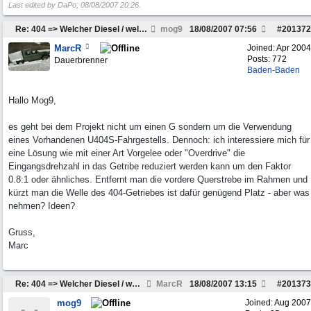
Last edited by DaPo;
08/08/2007
20:26
.
Re: 404 => Welcher Diesel / welches Getriebe passt
mog9
18/08/2007
07:56
#
201372
MarcR
Joined:
Apr 2004
Posts: 772
Dauerbrenner
Baden-Baden
Hallo Mog9,
es geht bei dem Projekt nicht um einen G sondern um die Verwendung
eines Vorhandenen U404S-Fahrgestells. Dennoch: ich interessiere mich für
eine Lösung wie mit einer Art Vorgelee oder "Overdrive" die
Eingangsdrehzahl in das Getribe reduziert werden kann um den Faktor
0.8:1 oder ähnliches. Entfernt man die vordere Querstrebe im Rahmen und
kürzt man die Welle des 404-Getriebes ist dafür genügend Platz - aber was
nehmen? Ideen?
Gruss,
Marc
Re: 404 => Welcher Diesel / welches Getriebe passt
MarcR
18/08/2007
13:15
#
201373
mog9
Joined:
Aug 2007