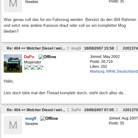
M
Posts: 35
Newbie
Was genau soll das für ein Fahrzeug werden. Benutzt du den 404 Rahmen
und setzt eine andere Karosse drauf oder soll es ein kompletter Mog
bleiben?
Re: 404 => Welcher Diesel / welches Getriebe passt
mog9
18/08/2007
15:58
#
201374
DaPo
Joined:
May 2002
Posts: 26,719
Mogerator
Likes: 202
Warburg, NRW, Deutschland
Hallo,
Lies doch bitte mal den Thread komplett durch, steht doch alles da...
Re: 404 => Welcher Diesel / welches Getriebe passt
DaPo
19/08/2007
07:05
#
201375
mog9
Joined:
Aug 2007
M
Posts: 35
Newbie