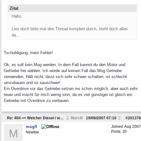
Zitat
Hallo,
Lies doch bitte mal den Thread komplett durch, steht doch alles
da...
Tschuldigung, mein Fehler!
Ok, es soll kein Mog werden. In dem Fall kannst du den Motor und
Getriebe frei wählen. Ich würde auf keinen Fall das Mog Getriebe
verwenden. Hält nicht, lässt sich sehr schwer schalten, ist schlecht
umzubauen und ist sauschwer!
Ein Overdrive vor das Getriebe setzen ins schon möglich, aber auch sehr
teuer und macht für mich wenig sinn, da es viel günstiger ist gleich ein
Getriebe mit Overdrive zu verbauen.
Re: 404 => Welcher Diesel / welches Getriebe passt
MarcR
19/08/2007
07:10
#
201376
mog9
Joined:
Aug 2007
M
Posts: 35
Newbie