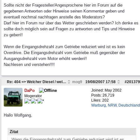
Sollte nicht der Fragesteller/Angesprochene hier im Forum auf die
gegebenen Antworten oder Hinweise seinen Kommentar geben und
eventuell nochmal nachfragen anstelle des Moderators?
Darf hier im Forum nur über das Wetter geschrieben werden? Ich denke es
sollte doch möglich sein auf Fragen zu antworten und Tips und Hinweise
zu geben!!
Wenn die Eingangsdrehzahl zum Getriebe reduziert wird ist es kein
Overdrive. Die Eingangsdrehzahl vom Getriebe muß gegenüber der
Ausgangsdrehzahl vom Motor erhöht werden!!
Nachlesen und verstehen!!!!
Re: 404 => Welcher Diesel / welches Getriebe passt
mog9
19/08/2007
17:58
#
201379
DaPo
Joined:
May 2002
Posts: 26,719
Mogerator
Likes: 202
Warburg, NRW, Deutschland
Hallo Wolfgang,
Zitat
Wenn die Eingangsdrehzahl zum Getriebe reduziert wird ist es