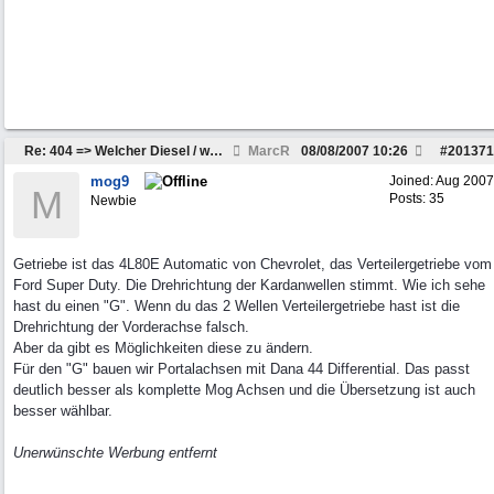
Re: 404 => Welcher Diesel / welches Getriebe passt
MarcR
08/08/2007
10:26
#
201371
mog9
Joined:
Aug 2007
M
Posts: 35
Newbie
Getriebe ist das 4L80E Automatic von Chevrolet, das Verteilergetriebe vom
Ford Super Duty. Die Drehrichtung der Kardanwellen stimmt. Wie ich sehe
hast du einen "G". Wenn du das 2 Wellen Verteilergetriebe hast ist die
Drehrichtung der Vorderachse falsch.
Aber da gibt es Möglichkeiten diese zu ändern.
Für den "G" bauen wir Portalachsen mit Dana 44 Differential. Das passt
deutlich besser als komplette Mog Achsen und die Übersetzung ist auch
besser wählbar.
Unerwünschte Werbung entfernt