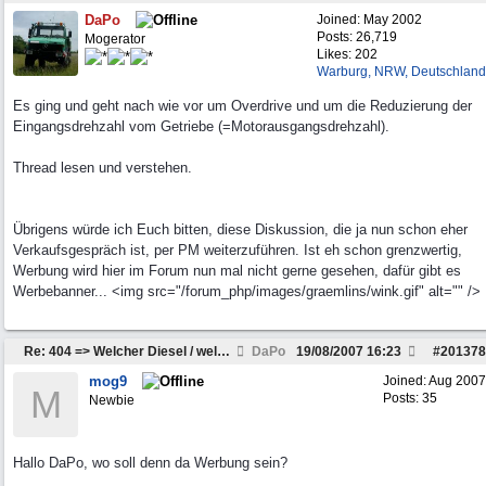
DaPo
Joined:
May 2002
Posts: 26,719
Mogerator
Likes: 202
Warburg, NRW, Deutschland
Es ging und geht nach wie vor um Overdrive und um die Reduzierung der
Eingangsdrehzahl vom Getriebe (=Motorausgangsdrehzahl).
Thread lesen und verstehen.
Übrigens würde ich Euch bitten, diese Diskussion, die ja nun schon eher
Verkaufsgespräch ist, per PM weiterzuführen. Ist eh schon grenzwertig,
Werbung wird hier im Forum nun mal nicht gerne gesehen, dafür gibt es
Werbebanner... <img src="/forum_php/images/graemlins/wink.gif" alt="" />
Re: 404 => Welcher Diesel / welches Getriebe passt
DaPo
19/08/2007
16:23
#
201378
mog9
Joined:
Aug 2007
M
Posts: 35
Newbie
Hallo DaPo, wo soll denn da Werbung sein?