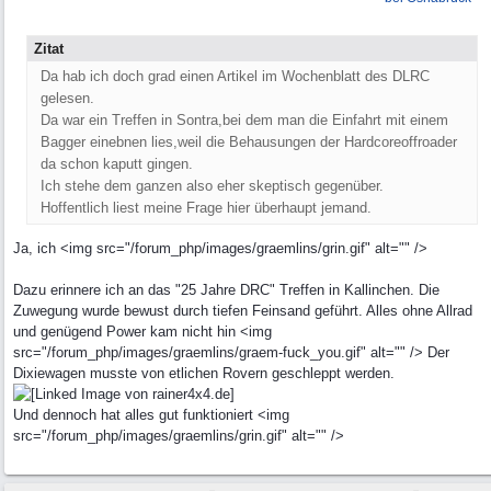
Zitat
Da hab ich doch grad einen Artikel im Wochenblatt des DLRC
gelesen.
Da war ein Treffen in Sontra,bei dem man die Einfahrt mit einem
Bagger einebnen lies,weil die Behausungen der Hardcoreoffroader
da schon kaputt gingen.
Ich stehe dem ganzen also eher skeptisch gegenüber.
Hoffentlich liest meine Frage hier überhaupt jemand.
Ja, ich <img src="/forum_php/images/graemlins/grin.gif" alt="" />
Dazu erinnere ich an das "25 Jahre DRC" Treffen in Kallinchen. Die
Zuwegung wurde bewust durch tiefen Feinsand geführt. Alles ohne Allrad
und genügend Power kam nicht hin <img
src="/forum_php/images/graemlins/graem-fuck_you.gif" alt="" /> Der
Dixiewagen musste von etlichen Rovern geschleppt werden.
Und dennoch hat alles gut funktioniert <img
src="/forum_php/images/graemlins/grin.gif" alt="" />