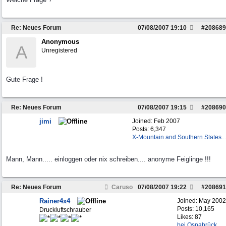
Re: Neues Forum
07/08/2007
19:10
#
208689
Anonymous
A
Unregistered
Gute Frage !
Re: Neues Forum
07/08/2007
19:15
#
208690
jimi
Joined:
Feb 2007
Posts: 6,347
X-Mountain and Southern States...
Mann, Mann..... einloggen oder nix schreiben.... anonyme Feiglinge !!!
Re: Neues Forum
Caruso
07/08/2007
19:22
#
208691
Rainer4x4
Joined:
May 2002
Posts: 10,165
Druckluftschrauber
Likes: 87
bei Osnabrück