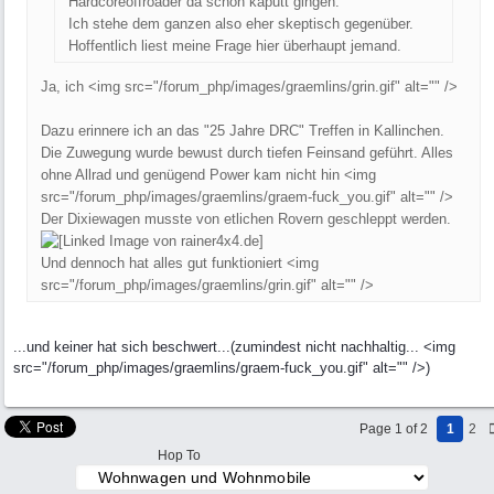
Hardcoreoffroader da schon kaputt gingen.
Ich stehe dem ganzen also eher skeptisch gegenüber.
Hoffentlich liest meine Frage hier überhaupt jemand.
Ja, ich <img src="/forum_php/images/graemlins/grin.gif" alt="" />
Dazu erinnere ich an das "25 Jahre DRC" Treffen in Kallinchen.
Die Zuwegung wurde bewust durch tiefen Feinsand geführt. Alles
ohne Allrad und genügend Power kam nicht hin <img
src="/forum_php/images/graemlins/graem-fuck_you.gif" alt="" />
Der Dixiewagen musste von etlichen Rovern geschleppt werden.
Und dennoch hat alles gut funktioniert <img
src="/forum_php/images/graemlins/grin.gif" alt="" />
...und keiner hat sich beschwert...(zumindest nicht nachhaltig... <img
src="/forum_php/images/graemlins/graem-fuck_you.gif" alt="" />)
Page 1 of 2
1
2
Hop To