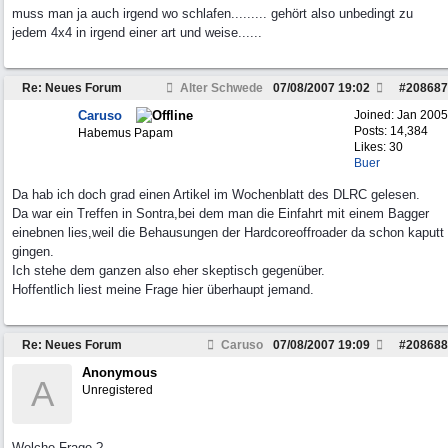
muss man ja auch irgend wo schlafen......... gehört also unbedingt zu
jedem 4x4 in irgend einer art und weise......
Re: Neues Forum
Alter Schwede
07/08/2007
19:02
#
208687
Caruso
Joined:
Jan 2005
Posts: 14,384
Habemus Papam
Likes: 30
Buer
Da hab ich doch grad einen Artikel im Wochenblatt des DLRC gelesen.
Da war ein Treffen in Sontra,bei dem man die Einfahrt mit einem Bagger
einebnen lies,weil die Behausungen der Hardcoreoffroader da schon kaputt
gingen.
Ich stehe dem ganzen also eher skeptisch gegenüber.
Hoffentlich liest meine Frage hier überhaupt jemand.
Re: Neues Forum
Caruso
07/08/2007
19:09
#
208688
Anonymous
A
Unregistered
Welche Frage ?