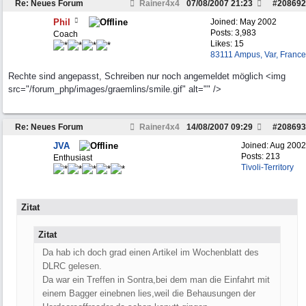
Re: Neues Forum
Rainer4x4
07/08/2007
21:23
#
208692
Phil
Joined:
May 2002
Posts: 3,983
Coach
Likes: 15
83111 Ampus, Var, France
Rechte sind angepasst, Schreiben nur noch angemeldet möglich <img
src="/forum_php/images/graemlins/smile.gif" alt="" />
Re: Neues Forum
Rainer4x4
14/08/2007
09:29
#
208693
JVA
Joined:
Aug 2002
Posts: 213
Enthusiast
Tivoli-Territory
Zitat
Zitat
Da hab ich doch grad einen Artikel im Wochenblatt des
DLRC gelesen.
Da war ein Treffen in Sontra,bei dem man die Einfahrt mit
einem Bagger einebnen lies,weil die Behausungen der