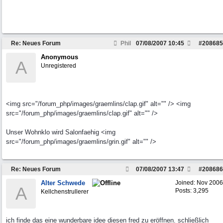
Re: Neues Forum
Phil
07/08/2007
10:45
#
208685
Anonymous
A
Unregistered
<img src="/forum_php/images/graemlins/clap.gif" alt="" /> <img
src="/forum_php/images/graemlins/clap.gif" alt="" />
Unser Wohnklo wird Salonfaehig <img
src="/forum_php/images/graemlins/grin.gif" alt="" />
Re: Neues Forum
07/08/2007
13:47
#
208686
Alter Schwede
Joined:
Nov 2006
A
Posts: 3,295
Kellchenstrullerer
ich finde das eine wunderbare idee diesen fred zu eröffnen. schließlich