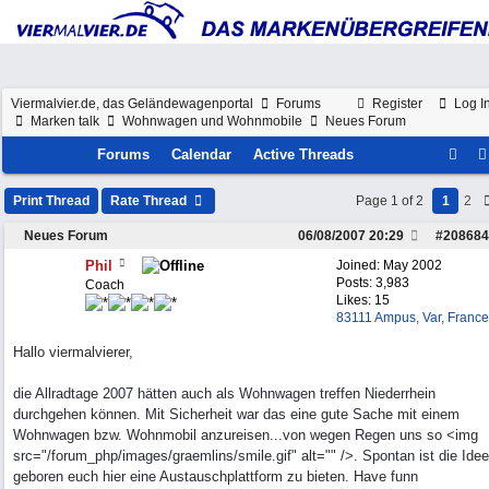
Viermalvier.de, das Geländewagenportal
Forums
Register
Log I
Marken talk
Wohnwagen und Wohnmobile
Neues Forum
Forums
Calendar
Active Threads
Print Thread
Rate Thread
Page 1 of 2
1
2
Neues Forum
06/08/2007
20:29
#
208684
Phil
Joined:
May 2002
Posts: 3,983
Coach
Likes: 15
83111 Ampus, Var, France
Hallo viermalvierer,
die Allradtage 2007 hätten auch als Wohnwagen treffen Niederrhein
durchgehen können. Mit Sicherheit war das eine gute Sache mit einem
Wohnwagen bzw. Wohnmobil anzureisen...von wegen Regen uns so <img
src="/forum_php/images/graemlins/smile.gif" alt="" />. Spontan ist die Idee
geboren euch hier eine Austauschplattform zu bieten. Have funn