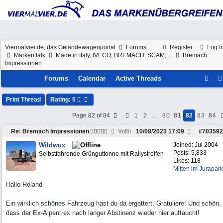
Viermalvier.de, das Geländewagenportal
Forums
Register
Log I
Marken talk
Made in Italy, IVECO, BREMACH, SCAM, ...
Bremach
Impressionen
Forums
Calendar
Active Threads
Print Thread
Rating: 5
Page 82 of 84
1
2
…
80
81
82
83
84
Re: Bremach Impressionen
VoBi
10/08/2023
17:09
#
703592
Wildwux
Joined:
Jul 2004
Posts: 5,833
Selbstfahrende Grünguttonne mit Rallystreifen
Likes: 118
Mitten im Jurapark
Hallo Roland
Ein wirklich schönes Fahrzeug hast du da ergattert. Gratuliere! Und schön,
dass der Ex-Alpentrex nach langer Abstinenz wieder hier auftaucht!