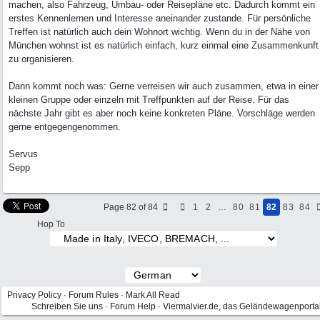
machen, also Fahrzeug, Umbau- oder Reisepläne etc. Dadurch kommt ein
erstes Kennenlernen und Interesse aneinander zustande. Für persönliche
Treffen ist natürlich auch dein Wohnort wichtig. Wenn du in der Nähe von
München wohnst ist es natürlich einfach, kurz einmal eine Zusammenkunft
zu organisieren.
Dann kommt noch was: Gerne verreisen wir auch zusammen, etwa in einer
kleinen Gruppe oder einzeln mit Treffpunkten auf der Reise. Für das
nächste Jahr gibt es aber noch keine konkreten Pläne. Vorschläge werden
gerne entgegengenommen.
Servus
Sepp
Page 82 of 84
1
2
…
80
81
82
83
84
Hop To
Privacy Policy
·
Forum Rules
·
Mark All Read
Schreiben Sie uns
·
Forum Help
·
Viermalvier.de, das Geländewagenporta