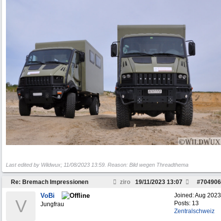
Last edited by Wildwux;
11/08/2023
13:59
. Reason: Bild wegen Threadthema
Re: Bremach Impressionen
ziro
19/11/2023
13:07
#
704906
VoBi
Joined:
Aug 2023
V
Posts: 13
Jungfrau
Zentralschweiz