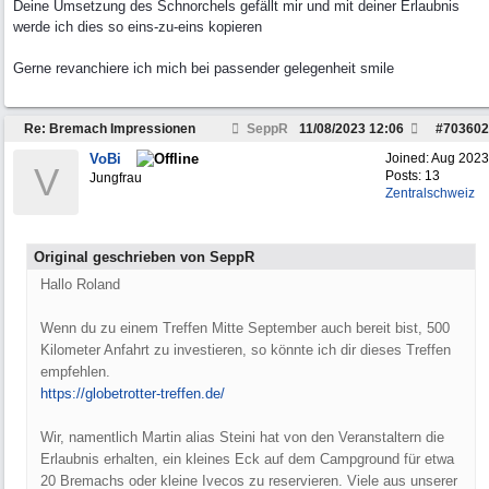
Deine Umsetzung des Schnorchels gefällt mir und mit deiner Erlaubnis
werde ich dies so eins-zu-eins kopieren
Gerne revanchiere ich mich bei passender gelegenheit smile
Re: Bremach Impressionen
SeppR
11/08/2023
12:06
#
703602
VoBi
Joined:
Aug 2023
V
Posts: 13
Jungfrau
Zentralschweiz
Original geschrieben von SeppR
Hallo Roland
Wenn du zu einem Treffen Mitte September auch bereit bist, 500
Kilometer Anfahrt zu investieren, so könnte ich dir dieses Treffen
empfehlen.
https://globetrotter-treffen.de/
Wir, namentlich Martin alias Steini hat von den Veranstaltern die
Erlaubnis erhalten, ein kleines Eck auf dem Campground für etwa
20 Bremachs oder kleine Ivecos zu reservieren. Viele aus unserer