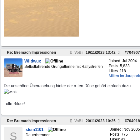
Re: Bremach Impressionen
VoBi
19/11/2023
13:42
#
704907
Wildwux
Joined:
Jul 2004
Posts: 5,833
Selbstfahrende Grünguttonne mit Rallystreifen
Likes: 118
Mitten im Jurapark
Die unschöne Überraschung hinter der x-ten Düne gehört einfach dazu
Tolle Bilder!
Re: Bremach Impressionen
VoBi
20/11/2023
10:25
#
704918
stein1101
Joined:
Nov 2005
S
Posts: 775
Dauerbrenner
Likes: 43