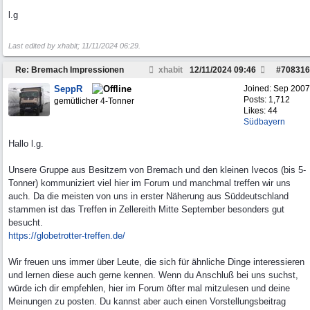
l.g
Last edited by xhabit;
11/11/2024
06:29
.
Re: Bremach Impressionen
xhabit
12/11/2024
09:46
#
708316
SeppR
Joined:
Sep 2007
Posts: 1,712
gemütlicher 4-Tonner
Likes: 44
Südbayern
Hallo l.g.
Unsere Gruppe aus Besitzern von Bremach und den kleinen Ivecos (bis 5-
Tonner) kommuniziert viel hier im Forum und manchmal treffen wir uns
auch. Da die meisten von uns in erster Näherung aus Süddeutschland
stammen ist das Treffen in Zellereith Mitte September besonders gut
besucht.
https://globetrotter-treffen.de/
Wir freuen uns immer über Leute, die sich für ähnliche Dinge interessieren
und lernen diese auch gerne kennen. Wenn du Anschluß bei uns suchst,
würde ich dir empfehlen, hier im Forum öfter mal mitzulesen und deine
Meinungen zu posten. Du kannst aber auch einen Vorstellungsbeitrag