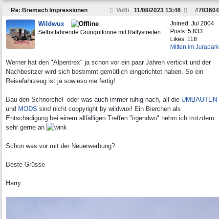
Re: Bremach Impressionen
VoBi
11/08/2023
13:46
#
703604
Wildwux
Joined:
Jul 2004
Posts: 5,833
Selbstfahrende Grünguttonne mit Rallystreifen
Likes: 118
Mitten im Jurapark
Werner hat den "Alpentrex" ja schon vor ein paar Jahren vertickt und der
Nachbesitzer wird sich bestimmt gemütlich eingerichtet haben. So ein
Reisefahrzeug ist ja sowieso nie fertig!
Bau den Schnorchel- oder was auch immer ruhig nach, all die
UMBAUTEN
und
MODS
sind nicht coppyright by wildwux! Ein Bierchen als
Entschädigung bei einem allfälligen Treffen "irgendwo" nehm ich trotzdem
sehr gerne an
Schon was vor mit der Neuerwerbung?
Beste Grüsse
Harry