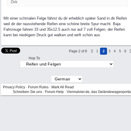
Dirk
Mit einer schmalen Felge fährst du dir erheblich später Sand in dir Reifen
weil dir der rausstehende Reifen eine schöne breite Spur macht. Baja
Fahrzeuge fahren 33 und 35x12.5 auch
nur
auf 7 zoll Felgen, der Reifen
kann bei niedrigem Druck gut walken und wirft schön aus.
Page 2 of 6
1
2
3
4
5
6
Hop To
Privacy Policy
·
Forum Rules
·
Mark All Read
Schreiben Sie uns
·
Forum Help
·
Viermalvier.de, das Geländewagenporta