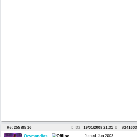
Re: 255 /85 16
D2
19/01/2008
21:31
#
241603
Ozymandias
Joined:
Jun 2003