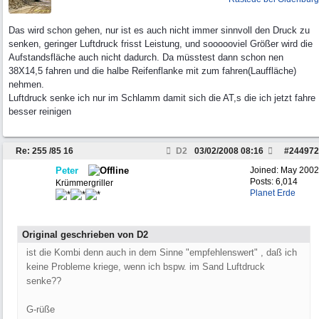
Das wird schon gehen, nur ist es auch nicht immer sinnvoll den Druck zu
senken, geringer Luftdruck frisst Leistung, und soooooviel Größer wird die
Aufstandsfläche auch nicht dadurch. Da müsstest dann schon nen
38X14,5 fahren und die halbe Reifenflanke mit zum fahren(Lauffläche)
nehmen.
Luftdruck senke ich nur im Schlamm damit sich die AT,s die ich jetzt fahre
besser reinigen
Re: 255 /85 16
D2
03/02/2008
08:16
#
244972
Peter
Joined:
May 2002
Posts: 6,014
Krümmergriller
Planet Erde
Original geschrieben von D2
ist die Kombi denn auch in dem Sinne "empfehlenswert" , daß ich
keine Probleme kriege, wenn ich bspw. im Sand Luftdruck
senke??
G-rüße