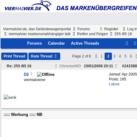
Viermalvier.de, das Geländewagenportal
Forums
Register
Log I
viermalvier markenunabhängiger talk
Reifen und Felgen
255 /85 16
Forums
Calendar
Active Threads
Print Thread
Rate Thread
Page 2 of 6
1
2
3
4
5
6
Re: 255 /85 16
ChristianNO
19/01/2008
20:11
#
241588
D2
Joined:
Apr 2005
Posts: 185
viermalvierer
Laboe
::::: Werbung ::::: NB