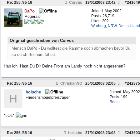
Re: 255 /85 16
Corvus
19/01/2008
23:42
#
241649
DaPo
Joined:
May 2002
Posts: 26,719
Mogerator
Likes: 202
Warburg, NRW, Deutschland
Original geschrieben von Corvus
Mensch DaPo - Du wolltest die Ramme doch abmachen bevor Du
so durch Bochum fährst.
Hab ich. Hast Du Dir Deine Front am Landy noch nicht angesehen?
Re: 255 /85 16
ChristianNO
25/01/2008
02:05
#
242875
holsche
Joined:
May 2002
H
Posts: 199
Friedensmogelpreisträger
Berlin
*LOL*
Re: 255 /85 16
holsche
27/01/2008
23:08
#
243603