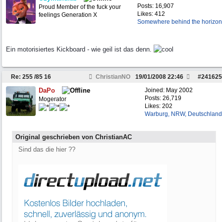
Posts: 16,907
Proud Member of the fuck your
Likes: 412
feelings Generation X
Somewhere behind the horizon
Ein motorisiertes Kickboard - wie geil ist das denn.
Re: 255 /85 16
ChristianNO
19/01/2008
22:46
#
241625
DaPo
Joined:
May 2002
Posts: 26,719
Mogerator
Likes: 202
Warburg, NRW, Deutschland
Original geschrieben von ChristianAC
Sind das die hier ??