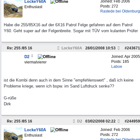
LockeY60A
Joined:
Feb 2006
Posts: 272
Enthusiast
Rastede bei Oldenburg
Habe die 255/85X16 auf der 6X16 Patrol Felge gefahren auf dem Patrol
Y60. Geht super auf der Felgenbreite. Sogar mit TÜV vom kulanten Prüfer
Re: 255 /85 16
LockeY60A
28/01/2008
10:53
#
243671
D2
Joined:
Apr 2005
Posts: 185
viermalvierer
Laboe
ist die Kombi denn auch in dem Sinne "empfehlenswert" , daß ich keine
Probleme kriege, wenn ich bspw. im Sand Luftdruck senke??
G-rüße
Dirk
Re: 255 /85 16
D2
03/02/2008
02:22
#
244959
LockeY60A
Joined:
Feb 2006
Posts: 272
Enthusiast
Rastede bei Oldenburg