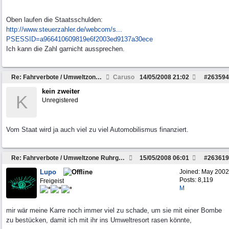
Oben laufen die Staatsschulden:
http://www.steuerzahler.de/webcom/s...
PSESSID=a966410609819e6f2003ed9137a30ece
Ich kann die Zahl garnicht aussprechen.
Re: Fahrverbote / Umweltzone Ruhrgebiet
Caruso
14/05/2008
21:02
#
263594
kein zweiter
K
Unregistered
Vom Staat wird ja auch viel zu viel Automobilismus finanziert.
Re: Fahrverbote / Umweltzone Ruhrgebiet
15/05/2008
06:01
#
263619
Lupo
Joined:
May 2002
Posts: 8,119
Freigeist
M
mir wär meine Karre noch immer viel zu schade, um sie mit einer Bombe
zu bestücken, damit ich mit ihr ins Umweltresort rasen könnte,