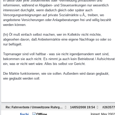
in diese oder jene Steuerfreiheit oder -vermeidung privatisieren und
reformieren, während er Abgaben- und Steuersenkungen nur wesentlich
interessiert durchgibt, wenn dadurch gleich oder später auch
Versorgungsenteignungen auf private Sozialmärkte u.Ã„. treiben, wo
angebotene Versicherungen oder Anlageberatungen frei und willig bezahlt
werden können.
(In) Öl muß einfach selbst machen, wer im Kollektiv nicht möchte,
abgesehen davon, daß Anbietermärkte eine eigene Nachfrage so oder so
nur beflügelt.
Topmanager sind voll haftbar - was sie nicht irgendjemandem wert sind,
bekommen sie auch nicht. Es nimmt ja auch kein Betriebsrat / Aufsichtsrat
ein, was er nicht wert wäre. Alles bis selbst vor Gericht.
Die Märkte funktionieren, wie sie sollen. Außerdem wird daran geglaubt,
wie geglaubt werden soll.
Re: Fahrverbote / Umweltzone Ruhrgebiet
14/05/2008
19:54
#
263577
fischi
Joined:
May 2002