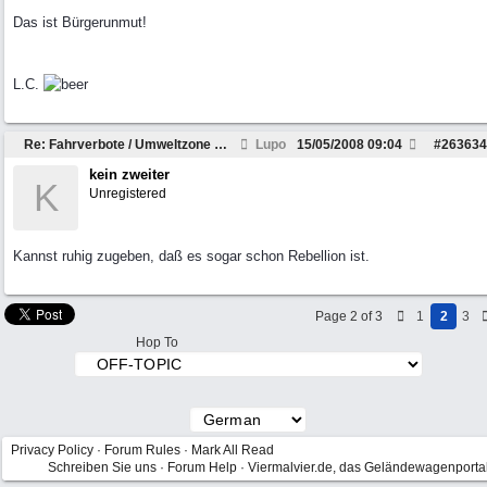
Das ist Bürgerunmut!
L.C.
Re: Fahrverbote / Umweltzone Ruhrgebiet
Lupo
15/05/2008
09:04
#
263634
kein zweiter
K
Unregistered
Kannst ruhig zugeben, daß es sogar schon Rebellion ist.
Page 2 of 3
1
2
3
Hop To
Privacy Policy
·
Forum Rules
·
Mark All Read
Schreiben Sie uns
·
Forum Help
·
Viermalvier.de, das Geländewagenporta