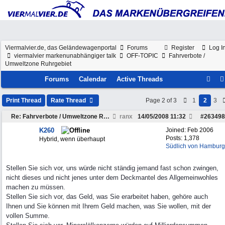
Viermalvier.de, das Geländewagenportal
Forums
Register
Log I
viermalvier markenunabhängiger talk
OFF-TOPIC
Fahrverbote /
Umweltzone Ruhrgebiet
Forums
Calendar
Active Threads
Print Thread
Rate Thread
Page 2 of 3
1
2
3
Re: Fahrverbote / Umweltzone Ruhrgebiet
ranx
14/05/2008
11:32
#
263498
K260
Joined:
Feb 2006
Posts: 1,378
Hybrid, wenn überhaupt
Südlich von Hamburg
Stellen Sie sich vor, uns würde nicht ständig jemand fast schon zwingen,
nicht dieses und nicht jenes unter dem Deckmantel des Allgemeinwohles
machen zu müssen.
Stellen Sie sich vor, das Geld, was Sie erarbeitet haben, gehöre auch
Ihnen und Sie können mit Ihrem Geld machen, was Sie wollen, mit der
vollen Summe.