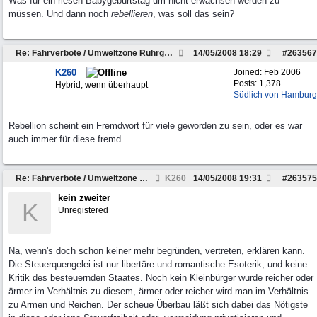
Was für ein riesen Babygeburtstag um nicht erwachsen werden zu
müssen. Und dann noch
rebellieren
, was soll das sein?
Re: Fahrverbote / Umweltzone Ruhrgebiet
14/05/2008
18:29
#
263567
K260
Joined:
Feb 2006
Posts: 1,378
Hybrid, wenn überhaupt
Südlich von Hamburg
Rebellion scheint ein Fremdwort für viele geworden zu sein, oder es war
auch immer für diese fremd.
Re: Fahrverbote / Umweltzone Ruhrgebiet
K260
14/05/2008
19:31
#
263575
kein zweiter
K
Unregistered
Na, wenn's doch schon keiner mehr begründen, vertreten, erklären kann.
Die Steuerquengelei ist nur libertäre und romantische Esoterik, und keine
Kritik des besteuernden Staates. Noch kein Kleinbürger wurde reicher oder
ärmer im Verhältnis zu diesem, ärmer oder reicher wird man im Verhältnis
zu Armen und Reichen. Der scheue Überbau läßt sich dabei das Nötigste