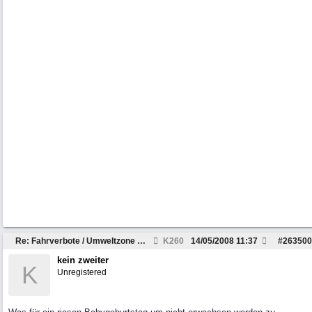
Re: Fahrverbote / Umweltzone Ruhrgebiet
K260
14/05/2008
11:37
#
263500
kein zweiter
K
Unregistered