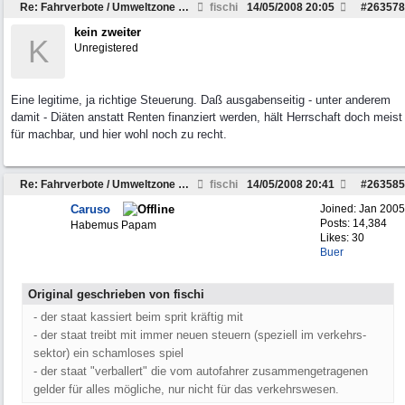
Re: Fahrverbote / Umweltzone Ruhrgebiet
fischi
14/05/2008
20:05
#
263578
kein zweiter
K
Unregistered
Eine legitime, ja richtige Steuerung. Daß ausgabenseitig - unter anderem
damit - Diäten anstatt Renten finanziert werden, hält Herrschaft doch meist
für machbar, und hier wohl noch zu recht.
Re: Fahrverbote / Umweltzone Ruhrgebiet
fischi
14/05/2008
20:41
#
263585
Caruso
Joined:
Jan 2005
Posts: 14,384
Habemus Papam
Likes: 30
Buer
Original geschrieben von fischi
- der staat kassiert beim sprit kräftig mit
- der staat treibt mit immer neuen steuern (speziell im verkehrs-
sektor) ein schamloses spiel
- der staat "verballert" die vom autofahrer zusammengetragenen
gelder für alles mögliche, nur nicht für das verkehrswesen.