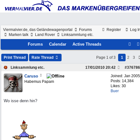
Viermalvier.de, das Geländewagenportal
Forums
Register
Log I
Marken talk
Land Rover
Linksammlung etc.
Forums
Calendar
Active Threads
Print Thread
Rate Thread
Page 1 of 3
1
2
3
Linksammlung etc.
17/01/2010
20:42
#
376786
Caruso
Joined:
Jan 2005
Posts: 14,384
Habemus Papam
Likes: 30
Buer
Wo isse denn hin?