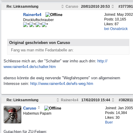
Re: Linksammlung
Caruso
20/01/2010
20:53
#
377391
Rainer4x4
Joined:
May 2002
Posts: 10,165
Druckluftschrauber
Likes: 87
bei Osnabrück
Original geschrieben von Caruso
Fang wa man mitte Fedantabelle an:
Schliesse mich an, der "Schalter" war imho auch drin:
http:/
/
www.rainer4x4.de/
schalter.htm
ebenso könnte die ewig nervende "Wegfahrsperre" von allgemeinem
Interesse sein:
http://www.rainer4x4.de/wfs-weg.htm
Re: Linksammlung
Rainer4x4
17/02/2010
15:44
#
382811
Caruso
Joined:
Jan 2005
Posts: 14,384
Habemus Papam
Likes: 30
Buer
Gutachten für ZU-Felgen: