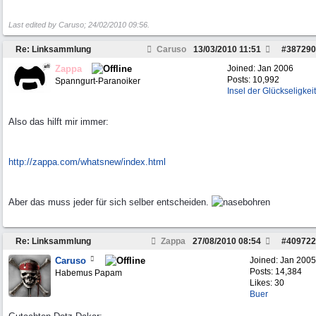
Last edited by Caruso;
24/02/2010
09:56
.
Re: Linksammlung
Caruso
13/03/2010
11:51
#
387290
Zappa
Joined:
Jan 2006
Posts: 10,992
Spanngurt-Paranoiker
Insel der Glückseligkeit
Also das hilft mir immer:
http:/
/
zappa.com/
whatsnew/
index.html
Aber das muss jeder für sich selber entscheiden.
Re: Linksammlung
Zappa
27/08/2010
08:54
#
409722
Caruso
Joined:
Jan 2005
Posts: 14,384
Habemus Papam
Likes: 30
Buer