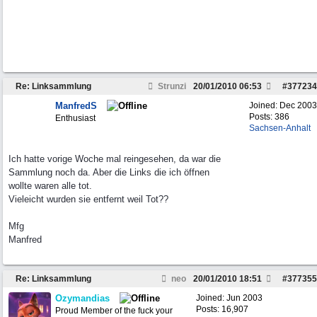
Re: Linksammlung
Strunzi
20/01/2010
06:53
#
377234
ManfredS
Joined:
Dec 2003
Posts: 386
Enthusiast
Sachsen-Anhalt
Ich hatte vorige Woche mal reingesehen, da war die
Sammlung noch da. Aber die Links die ich öffnen
wollte waren alle tot.
Vieleicht wurden sie entfernt weil Tot??
Mfg
Manfred
Re: Linksammlung
neo
20/01/2010
18:51
#
377355
Ozymandias
Joined:
Jun 2003
Posts: 16,907
Proud Member of the fuck your