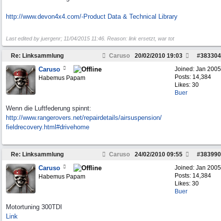
http:/
/
www.devon4x4.com/
-Product Data & Technical Library
Last edited by juergenr;
11/04/2015
11:46
. Reason: link ersetzt, war tot
Re: Linksammlung
Caruso
20/02/2010
19:03
#
383304
Caruso
Joined:
Jan 2005
Posts: 14,384
Habemus Papam
Likes: 30
Buer
Wenn die Luftfederung spinnt:
http:/
/
www.rangerovers.net/
repairdetails/
airsuspension/
fieldrecovery.html#drivehome
Re: Linksammlung
Caruso
24/02/2010
09:55
#
383990
Caruso
Joined:
Jan 2005
Posts: 14,384
Habemus Papam
Likes: 30
Buer
Motortuning 300TDI
Link