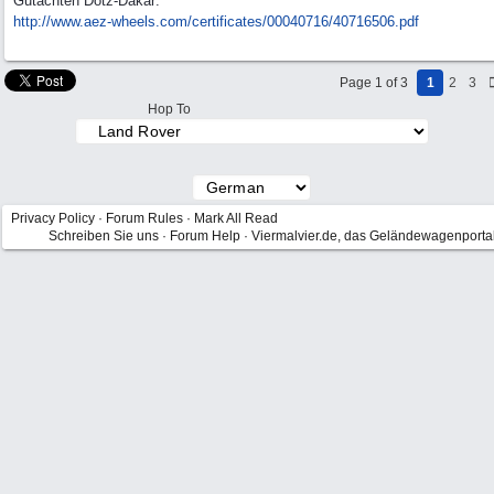
Gutachten Dotz-Dakar:
http:/
/
www.aez-wheels.com/
certificates/
00040716/
40716506.pdf
Page 1 of 3
1
2
3
Hop To
Privacy Policy
·
Forum Rules
·
Mark All Read
Schreiben Sie uns
·
Forum Help
·
Viermalvier.de, das Geländewagenporta