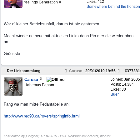
Likes: 412
feelings Generation X
Somewhere behind the horizon
War n' kleiner Betriebsunfall, darum ist sie gestorben.
Macht wieder ne neue mit aktuellen Links dann Pin mer die wieder oben
an.
Grüessle
Re: Linksammlung
Caruso
20/01/2010
19:55
#
377381
Caruso
Joined:
Jan 2005
Posts: 14,384
Habemus Papam
Likes: 30
Buer
Fang wa man mitte Fedantabelle an:
http:/
/
www.red90.ca/
rovers/
springinfo.html
Last edited by juergenr;
11/04/2015
11:53
. Reason: link ersetzt, war tot